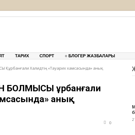
тық-танымдық порталы
ЯТ
ТАРИХ
СПОРТ
○ БЛОГЕР ЖАЗБАЛАРЫ
 Құрбанғали Халидтің «Тауарих хамсасында» анық
Н БОЛМЫСЫ Құрбанғали
хамсасында» анық
М
б
2
0