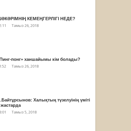
ӘКӘРІМНІҢ КЕМЕҢГЕРЛІГІ НЕДЕ?
2:11
Тамыз 26, 2018
Пинг-понг» ханшайымы кім болады?
1:52
Тамыз 26, 2018
.Байтұрсынов: Халықтың түзелуінің үміті
 жастарда
8:01
Тамыз 5, 2018