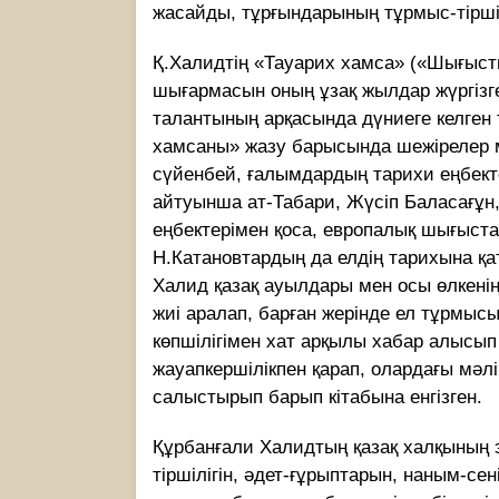
жасайды, тұрғындарының тұрмыс-тiршi
Қ.Халидтің «Тауарих хамса» («Шығыст
шығармасын оның ұзақ жылдар жүргізген
талантының арқасында дүниеге келген
хамсаны» жазу барысында шежірелер м
сүйенбей, ғалымдардың тарихи еңбектер
айтуынша ат-Табари, Жүсiп Баласағұн,
еңбектерiмен қоса, европалық шығыст
Н.Катановтардың да елдiң тарихына қат
Халид қазақ ауылдары мен осы өлкенi
жиi аралап, барған жерiнде ел тұрмысы
көпшілігімен хат арқылы хабар алысып
жауапкершiлiкпен қарап, олардағы мәл
салыстырып барып кітабына енгізген.
Құрбанғали Халидтың қазақ халқының 
тiршiлiгiн, әдет-ғұрыптарын, наным-се