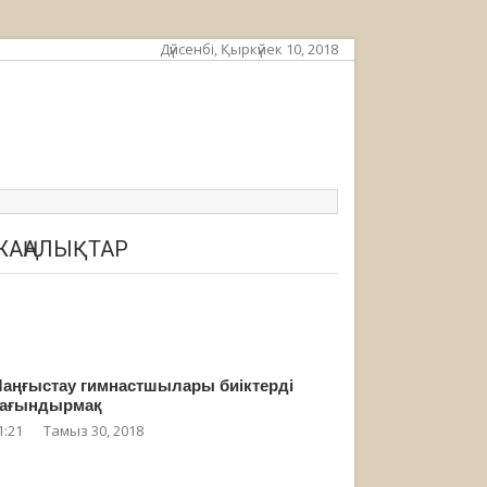
Дүйсенбі, Қыркүйек 10, 2018
ЖАҢАЛЫҚТАР
аңғыстау гимнастшылары биіктерді
ағындырмақ
1:21
Тамыз 30, 2018