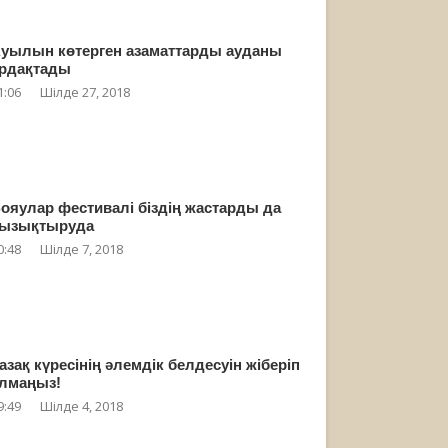
уылын көтерген азаматтарды ауданы
рдақтады
1:06
Шілде 27, 2018
ояулар фестивалі біздің жастарды да
ызықтыруда
0:48
Шілде 7, 2018
азақ күресінің әлемдік белдесуін жіберіп
лмаңыз!
9:49
Шілде 4, 2018