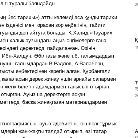
лiгi туралы баяндайды.
2
ың бес тарихы») атты көлемді аса құнды тарихи
 ізденісі мен орасан зор еңбегінің, табиғи
 туынды деп айтуға болады. Қ.Халид «Тауарих
Қ
ен халық аузындағы аңыз-әңгімелерге ғана
1
iндегі деректерді пайдаланған. Өзінің
 Ибн-Халдун, Әбiлғазы және т.б. ғалымдардың
анушы ғалымдардан В.Радлов, А.Валаберн,
ысты еңбектерiнен керегін алған. Құрбанғали
ң қалаларын дерек жинау үшiн арнайы сапармен
Т
н жетiк бiлетiн адамдармен танысып отырған,
т
 отырған. Ауызша деректерге асқан
2
iметтердi басқа жинақтаған материалдармен
этнографиясын, ауыз әдебиетін, көшпелі тұрмыс
А
німдерін жан-жақты талдай отырып, өзі татар
д