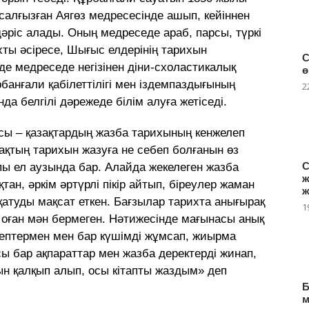
алғызған Аягөз медресесiнде ашып, кейiннен
дәрiс алады. Оның медреседе араб, парсы, түркi
хты әсiресе, Шығыс елдерiнiң тарихын
С
езде медреседе негiзiнен дiни-схоластикалық
ө
банғали қабiлеттiлiгi мен iздемпаздығының
2
а белгiлi дәрежеде бiлiм алуға жетiседi.
тасы – қазақтардың жазба тарихының кенжелеп
зақтың тарихын жазуға не себеп болғанын өз
С
пы ел аузында бар. Алайда жекелеген жазба
ж
тан, әркiм әртүрлi пiкiр айтып, бiреулер жаман
ж
ұқатуды мақсат еткен. Бағзылар тарихта анығырақ
1
а, оған мән бермеген. Нәтижесiнде мағынасы анық
ептермен мен бар күшiмдi жұмсап, жиырма
ы бар ақпараттар мен жазба деректердi жинап,
ын қалқып алып, осы кiтапты жаздым» деп
Б