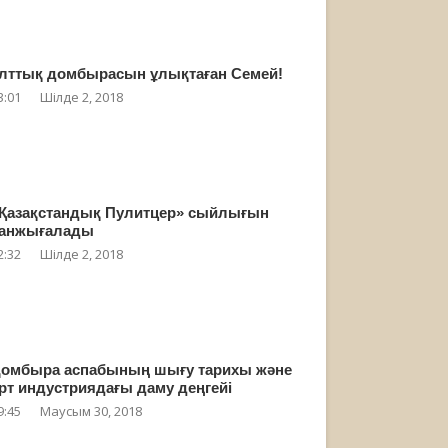
лттық домбырасын ұлықтаған Семей!
3:01
Шілде 2, 2018
Қазақстандық Пулитцер» сыйлығын
анжығалады
2:32
Шілде 2, 2018
омбыра аспабының шығу тарихы және
рт индустриядағы даму деңгейі
9:45
Маусым 30, 2018