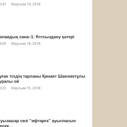
0:47
Маусым 19, 2018
оғамдық сана–1: Ұлтсыздану қатері
8:00
Маусым 18, 2018
уған тілдің тарланы Қинаят Шаяхметұлы
уралы ой
0:23
Маусым 15, 2018
уызашар сөзі “ифтарға” ауыспасын
есек…