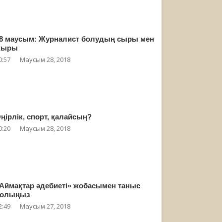
8 маусым: Журналист болудың сыры мен
жыры
0:57
Маусым 28, 2018
ңірлік, спорт, қалайсың?
0:20
Маусым 28, 2018
Аймақтар әдебиеті» жобасымен таныс
олыңыз
2:49
Маусым 27, 2018