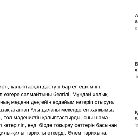
А
а
0
Б
қ
1
етi, қалыптасқан дәстүрі бар ел ешкiмнің
сіп өзгере салмайтыны белгiлi. Мұндай халық
ының мәдени деңгейiн әрдайым көтеріп отыруға
i қазақ атанған Ұлы даланы мекендеген халқымыз
Қ
, төл мәдениетiн қалыптастырды, оны шама-
а
1
 көтеріліп, енді бірде тоқырау сәттерін басынан
 қилы-қилы тарихты өткерді. Әлем тарихына,