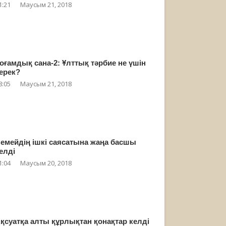
1:21
Маусым 21, 2018
оғамдық сана-2: Ұлттық тәрбие не үшін
ерек?
8:05
Маусым 21, 2018
емейдің ішкі саясатына жаңа басшы
елді
1:04
Маусым 20, 2018
қсуатқа алты құрлықтан қонақтар келді