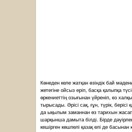
Көнеден келе жатқан өзiндiк бай мәдени
жетегіне ойсыз еріп, басқа қалыпқа тү
өркениеттің озығынан үйренiп, өз халқ
тырысады. Әрiсi сақ, ғұн, түрік, берiс
да ықылым заманнан өз тарихын жасап
шарқынша дамыта бiлді. Бірде дәуірлеп
кешірген көшпелі қазақ елі де басынан