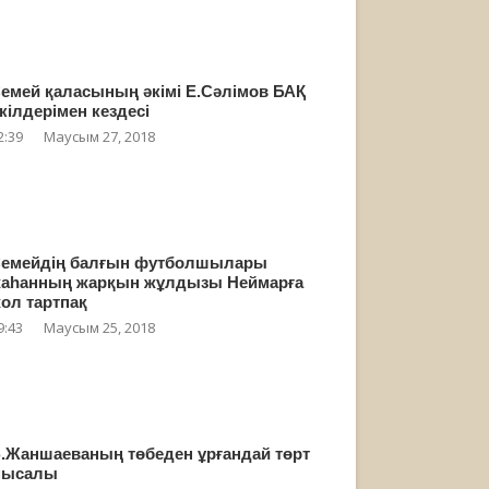
емей қаласының әкімі Е.Сәлімов БАҚ
кілдерімен кездесі
2:39
Маусым 27, 2018
емейдің балғын футболшылары
аһанның жарқын жұлдызы Неймарға
ол тартпақ
9:43
Маусым 25, 2018
.Жаншаеваның төбеден ұрғандай төрт
мысалы