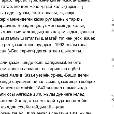
араб, парсы, түрік және қытай жазбаларына
 татар, монғол және қытай халықтарының
ың әдет-ғұрпы, салт-санасы, «қазақ»
ерін мекендеген қазақ руларының тарихы
2
рарлық. Бiрақ, кеңес үкіметі кезінде халық
2
лымнан тыс қалғандықтан халқымыздың қолына
осы аталмыш кiтапты шағатай тiлiнен (ескi өзбек
ш рет қазақ тiлiне аударып, 1992 жылы ғана
а» («Бес тарих») деген атпен шығартты.
Ө
али қазақ iшiнде өсіп, халқымызбен біте
2
ым жолына арнаған, ел тарихына еңбегі
әкесi Халид Қазан уезiнiң Урнаш-Баши деген
езiнде саудамен айналысып, қазақ жерiн көбiрек
 Ташкентте өткiзiп, 1840 жылдар шамасында
али осы Аягөзде 1846 жылы дүниеге келедi
«
б
Аягөзде Халид отыз жылдай тұрғаннан кейiн
2
аз жылдан соң Қытайдың Шыңжан
орын тебедi. Құрбанғали сауатын 1850 жылы