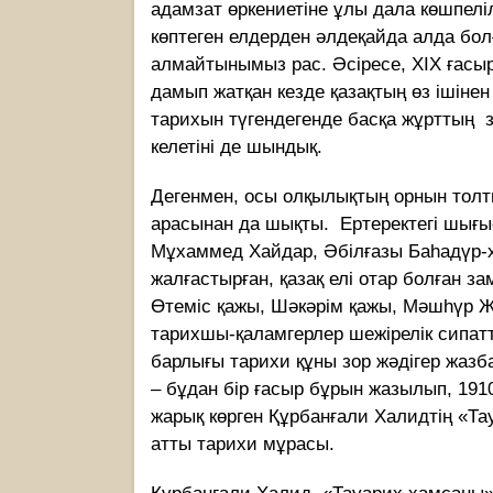
адамзат өркениетіне ұлы дала көшпелі
көптеген елдерден әлдеқайда алда бо
алмайтынымыз рас. Әсіресе, ХІХ ғасы
дамып жатқан кезде қазақтың өз ішін
тарихын түгендегенде басқа жұрттың зе
келетіні де шындық.
Дегенмен, осы олқылықтың орнын толты
арасынан да шықты. Ертеректегі шығ
Мұхаммед Хайдар, Әбілғазы Баһадүр-х
жалғастырған, қазақ елі отар болған з
Өтеміс қажы, Шәкәрім қажы, Мәшһүр 
тарихшы-қаламгерлер шежірелік сипат
барлығы тарихи құны зор жәдiгер жазб
– бұдан бiр ғасыр бұрын жазылып, 19
жарық көрген Құрбанғали Халидтің «Та
атты тарихи мұрасы.