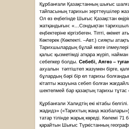
Құрбанғали Қазақстанның шығыс шалға
тайпасының тарихын зерттеушілер жазған
Ол өз еңбегінде Шығыс Қазақстан өңірі
жатқандығын: «…Сондықтан тарихшыла
еңбектеріне кіргізбеген. Тіпті, өкімет
Көктерек (Көкпекті. –Авт.) сияқты атақ
Тарихшылардың бұлай көзге ілмеулері 
қалыс қызметімді атқара жүріп, найма
себепкер болды.
Себебі, Аягөз – туға
ахуалын тәптіштеп жазумен бірге, қалғ
бұлардың бәрі бір ел тарихы болғанды
кітапты жазуына себеп болған жағдайл
шектелмей бар қазақтың тарихы тұтас е
Құрбанғали Халидтің екі кітабы белгі
жадидэ» («Тарихтың жаңа жазбалары») 
татар тiлiнде жарық көреді. Көлемi 71
қарайтын Шығыс Түркiстанның географ