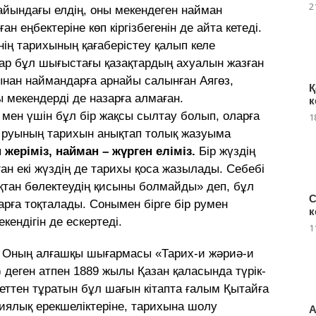
2
йындағы елдің, оны мекендеген найман
 еңбектерiне көп кiргiзбегенiн де айта кетеді.
нің тарихының қағаберістеу қалып келе
р бұл шығыстағы қазақтардың ахуалын жазған
 атынан наймандарға арнайы салынған Аягөз,
Қ
ты мекендерді де назарға алмаған.
к
мен үшін бұл бір жақсы сылтау болып, оларға
1
н руының тарихын анықтап толық жазуыма
н жеріміз, найман – жүрген еліміз.
Бір жүздің
ан екі жүздің де тарихы қоса жазылады. Себебі
қтан бөлектеудің қисыны болмайды» деп, бұл
С
арға тоқталады. Сонымен бірге бір румен
к
кендігін де ескертеді.
1
лі. Оның алғашқы шығармасы «Тарих-и жәриә-и
деген атпен 1889 жылы Қазан қаласында түрiк-
 беттен тұратын бұл шағын кiтапта ғалым Қытайға
иялық ерекшеліктеріне, тарихына шолу
А