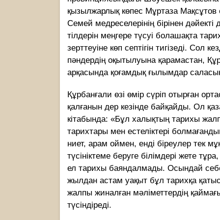
қызылжарлық көпес Мұртаза Мақсұтов с
Семей медреселерiнiң бiрiнен дәйектi 
тiлдерiн меңгере түсуi болашақта тари
зерттеуiне көп септiгiн тигiзедi. Сол к
пәндердiң оқытылуына қарамастан, Құр
арқасында қоғамдық ғылымдар саласынд
Құрбанғали өзі өмір сүріп отырған ор
қалғанын дер кезінде байқайды. Ол қа
кiтабында: «Бұл халықтың тарихы жал
тарихтары мен естелiктерi болмағандық
ниет, арам оймен, ендi бiреулер тек м
түсiнiктеме беруге бiлiмдерi жете тұр
ел тарихы баяндалмады. Осындай себ
жылдан астам уақыт бұл тарихқа қатыс
жалпы жиналған мәлiметтердiң қаймағ
түсіндіреді.