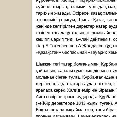
Құрбанғали Халид «Тауарих хамсаны» 
сүйене отырып, ғылыми тұрғыда қазақ,
тарихын жазады. Әсіресе, қазақ халқын
этнонимінің шығуы, Шығыс Қазақстан ж
жөнінде келтірілген деректер назар ауда
көзiнен тасада ұсталып, ғылыми айна
кешігіп барып тиді. Бұлай дейтiнiмiз, 
тiлi) Б.Төтенаев пен А.Жолдасов тұңғы
«Қазақстан» баспасынан «Тауарих хамс
Шыққан тегі татар болғанымен, Құрбанғ
қайнасып, саналы ғұмырын дін мен ғыл
молынан сіңген тұлға. Құрбанғалидың 
жерiнен шыққан татар саудагерi екен, к
араласа керек. Халид өмiрiнiң біразын
Аягөз өңiрiне қоныс аударады. Құрбанғ
(кейбір деректерде 1843 жылы туған). 
Бақты шекаралық аймағына, тағы бiр
провинциясындағы Шәуешек қаласына 