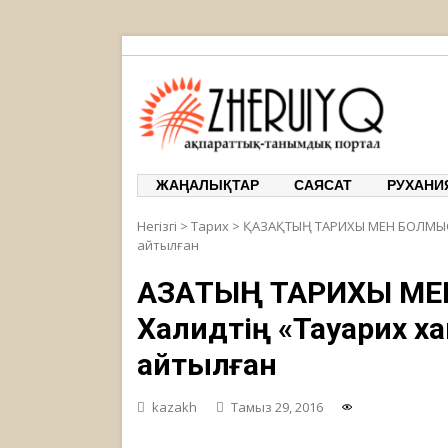
ЖЕРҰЙЫҚ
ақпарат
ЖАҢАЛЫҚТАР
САЯСАТ
РУХАНИ
Негізгі
>
Тарих
>
ҚАЗАҚТЫҢ ТАРИХЫ МЕН БОЛМЫСЫ
айтылған
ҚАЗАҚТЫҢ ТАРИХЫ МЕ
Халидтің «Тауарих 
айтылған
kazakh
Тамыз 29, 2016