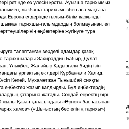
лері ретінде өз үлесін қосты. Ауызша тарихымыз
лғанымен, жазбаша тарихымызбен аса мақтана
рда Европа елдерінде ғылым-білім қарқынды
Ұ
ен шыққан тарихшы-ғалымдардың болмауынан, ел
2
рттеушілерінің еңбектеріне жүгінуге тура
руға талаптанған зерделі адамдар қазақ
ыс тарихшылары Захираддин Бабыр, Дулат
«
ан, Ұлықбек, Жалайыр Қадырғали бидің ізін
қ
амандағы ұрпақтың өкілдері Құрбанғали Халид,
2
Жүсіп Көпей, Мұхаметжан Тынышбай сияқты
та еңбектер жазып қалдырды. Бұл еңбектердің
алардың қатарына жатады. Сондай еңбектiң бiрi
10 жылы Қазан қаласындағы «Өрнек» баспасынан
Д
уарих хамса» («Шығыстың бес елiнiң тарихы»)
а
1