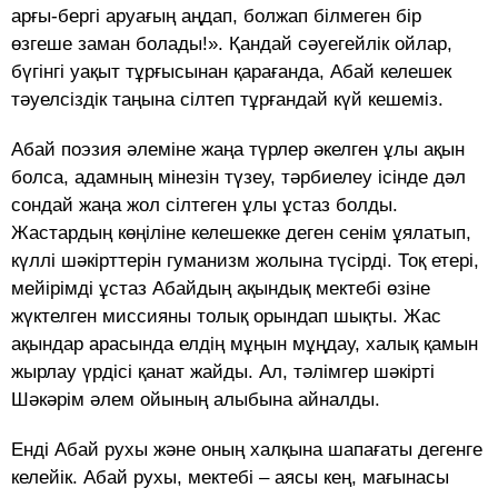
арғы-бергі аруағың аңдап, болжап білмеген бір
өзгеше заман болады!». Қандай сәуегейлік ойлар,
бүгінгі уақыт тұрғысынан қарағанда, Абай келешек
тәуелсіздік таңына сілтеп тұрғандай күй кешеміз.
Абай поэзия әлеміне жаңа түрлер әкелген ұлы ақын
болса, адамның мінезін түзеу, тәрбиелеу ісінде дәл
сондай жаңа жол сілтеген ұлы ұстаз болды.
Жастардың көңіліне келешекке деген сенім ұялатып,
күллі шәкірттерін гуманизм жолына түсірді. Тоқ етері,
мейірімді ұстаз Абайдың ақындық мектебі өзіне
жүктелген миссияны толық орындап шықты. Жас
ақындар арасында елдің мұңын мұңдау, халық қамын
жырлау үрдісі қанат жайды. Ал, тәлімгер шәкірті
Шәкәрім әлем ойының алыбына айналды.
Енді Абай рухы және оның халқына шапағаты дегенге
келейік. Абай рухы, мектебі – аясы кең, мағынасы