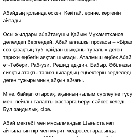
Абайдың қолында өскен Кәкітай, әрине, көргенін
айтады.
Осы жылдары абайтанушы Қайым Мұхаметханов
дәлелдеп бергендей, Абай алғашқы прозасы – «Біраз
сөз қазақтың түбі қайдан шыққаны туралы» деген
тарихи еңбегін аяқтап шығады. Аталмыш еңбек Абай
әт-Тәбәри, Рабғузи, Рәшид әд-дин, Бабыр, Әбілғазы
сияқты атақты тарихшылардың еңбектерін зерделеді
деген тұжырымның айқын айғағы.
Міне, байқап отырсақ, ақынның ғылым сүрлеуіне түсуі
мен пейілін талапты жастарға беруі сәйкес келеді.
Бұл заңдылық, сірә.
Абай мектебі мен мұсылмандық Шығыста көп
айтылатын пір мен мүрит медресесі арасында