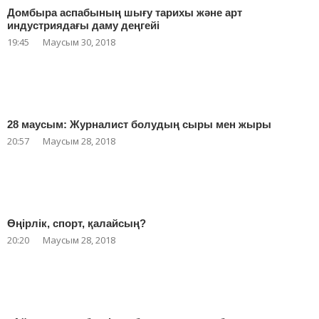
Домбыра аспабының шығу тарихы және арт
индустриядағы даму деңгейі
19:45
Маусым 30, 2018
28 маусым: Журналист болудың сыры мен жыры
20:57
Маусым 28, 2018
Өңірлік, спорт, қалайсың?
20:20
Маусым 28, 2018