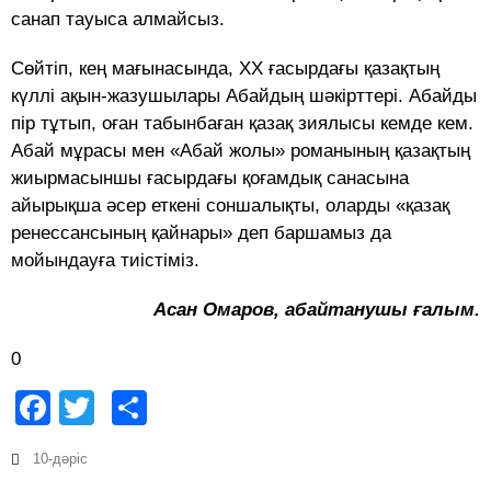
санап тауыса алмайсыз.
Сөйтіп, кең мағынасында, ХХ ғасырдағы қазақтың
күллі ақын-жазушылары Абайдың шәкірттері. Абайды
пір тұтып, оған табынбаған қазақ зиялысы кемде кем.
Абай мұрасы мен «Абай жолы» романының қазақтың
жиырмасыншы ғасырдағы қоғамдық санасына
айырықша әсер еткені соншалықты, оларды «қазақ
ренессансының қайнары» деп баршамыз да
мойындауға тиістіміз.
Асан Омаров, абайтанушы ғалым.
0
Facebook
Twitter
Share
10-дәріс