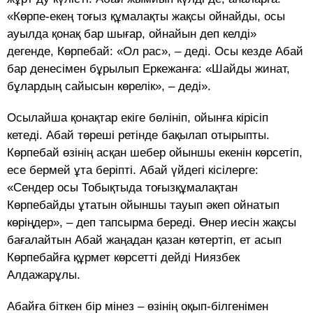
«Көрпе-екең тоғыз құмалақты жақсы ойнайды, осы
ауылда қонақ бар шығар, ойнайын деп келді»
дегенде, Көрпебай: «Ол рас», – деді. Осы кезде Абай
бар денесімен бұрылып Еркежанға: «Шайды жинат,
бұлардың сайысын көрелік», – деді».
Осылайша қонақтар екіге бөлініп, ойынға кірісіп
кетеді. Абай төреші ретінде бақылап отырыпты.
Көрпебай өзінің асқан шебер ойыншы екенін көрсетіп,
есе бермей ұта беріпті. Абай үйдегі кісілерге:
«Сендер осы Тобықтыда тоғызқұмалақтан
Көрпебайды ұтатын ойыншы тауып әкеп ойнатып
көріңдер», – деп тапсырма береді. Өнер иесін жақсы
бағалайтын Абай жаңадан қазан көтертіп, ет асып
Көрпебайға құрмет көрсетті дейді Ниязбек
Алдажарұлы.
Абайға біткен бір мінез – өзінің оқып-білгенімен