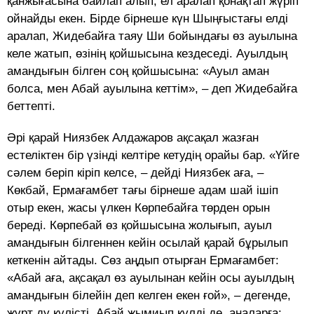
қанжығасына байлап алып, ел аралап қонақтап жүріп
ойнайды екен. Бірде бірнеше күн Шыңғыстағы елді
аралап, Жидебайға таяу Ши бойындағы өз ауылына
келе жатып, өзінің қойшысына кездеседі. Ауылдың
амандығын білген соң қойшысына: «Ауыл аман
болса, мен Абай ауылына кеттім», – деп Жидебайға
беттепті.
Әрі қарай Ниязбек Алдажаров ақсақал жазған
естеліктен бір үзінді келтіре кетудің орайы бар. «Үйге
сәлем беріп кіріп келсе, – дейді Ниязбек аға, –
Көкбай, Ермағамбет тағы бірнеше адам шай ішіп
отыр екен, жасы үлкен Көрпебайға төрден орын
береді. Көрпебай өз қойшысына жолығып, ауыл
амандығын білгеннен кейін осылай қарай бұрылып
кеткенін айтады. Сөз аңдып отырған Ермағамбет:
«Абай аға, ақсақал өз ауылынан кейін осы ауылдың
амандығын білейін деп келген екен ғой», – дегенде,
жұрт ду күлісті. Абай жымиып күлді де, аналарға: