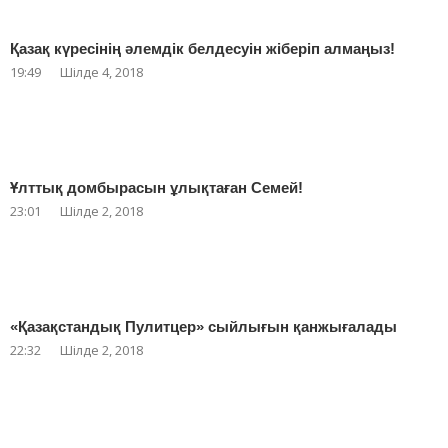
Қазақ күресінің әлемдік белдесуін жіберіп алмаңыз!
19:49
Шілде 4, 2018
Ұлттық домбырасын ұлықтаған Семей!
23:01
Шілде 2, 2018
«Қазақстандық Пулитцер» сыйлығын қанжығалады
22:32
Шілде 2, 2018