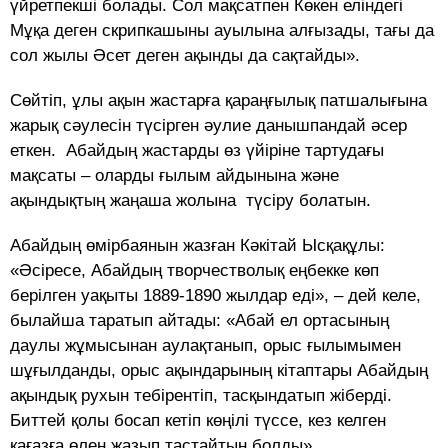
үйретпекші болады. Сол мақсатпен Көкен еліндегі
Мұқа деген скрипкашыны ауылына алғызады, тағы да
сол жылы Әсет деген ақынды да сақтайды».
Сөйтіп, ұлы ақын жастарға қараңғылық патшалығына
жарық сәулесін түсірген әулие данышпандай әсер
еткен. Абайдың жастарды өз үйіріне тартудағы
мақсаты – оларды ғылым айдынына және
ақындықтың жаңаша жолына түсіру болатын.
Абайдың өмірбаянын жазған Кәкітай Ысқақұлы:
«Әсіресе, Абайдың творчестволық еңбекке көп
берілген уақыты 1889-1890 жылдар еді», – дей келе,
былайша таратып айтады: «Абай ел ортасының
даулы жұмысынан аулақтанып, орыс ғылымымен
шұғылданды, орыс ақындарының кітаптары Абайдың
ақындық рухын тебірентіп, тасқындатып жіберді.
Биттей қолы босап кетіп көңілі түссе, кез келген
қағазға өлең жазып тастайтын болды».