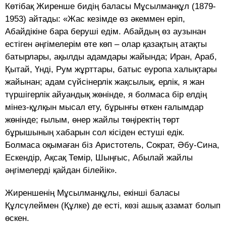
Көтібақ Жиренше бидің баласы Мұсылманқұл (1879-
1953) айтады: «Жас кезімде өз әкеммен еріп,
Абайдікіне бара беруші едім. Абайдың өз аузынан
естіген әңгімелерім өте көп – олар қазақтың атақты
батырлары, ақылды адамдары жайында; Иран, Араб,
Қытай, Үнді, Рум жұрттары, батыс еуропа халықтары
жайынан; адам сүйсінерлік жақсылық, ерлік, я жан
түршігерлік айуандық жөнінде, я болмаса бір елдің
мінез-құлқын мысал ету, бұрынғы өткен ғалымдар
жөнінде; ғылым, өнер жайлы төңіректің төрт
бұрышының хабарын сол кісіден естуші едік.
Болмаса оқымаған біз Аристотель, Сократ, Әбу-Сина,
Ескендір, Ақсақ Темір, Шыңғыс, Абылай жайлы
әңгімелерді қайдан білейік».
Жиреншенің Мұсылманқұлы, екінші баласы
Құлсүлеймен (Құлке) де есті, көзі ашық азамат болып
өскен.