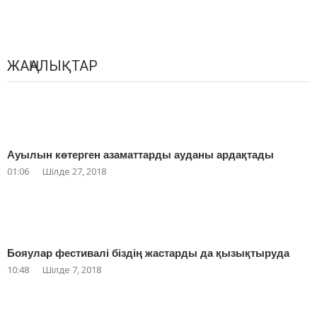
ЖАҢАЛЫҚТАР
Ауылын көтерген азаматтарды ауданы ардақтады
01:06
Шілде 27, 2018
Бояулар фестивалі біздің жастарды да қызықтыруда
10:48
Шілде 7, 2018