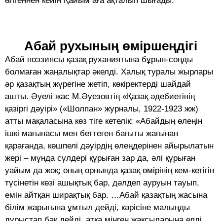
өлгеннен кейін Қайым аға ақталып шығады.
Абай рухының өміршеңдігі
Абай поэзиясы қазақ руханиятына бұрын-соңды
болмаған жаңалықтар әкелді. Халық туралы жырлары
әр қазақтың жүрегіне жетіп, көкіректерді шайдай
ашты. Әуелі жас М.Әуезовтің «Қазақ әдебиетінің
қазіргі дәуірі» («Шолпан» журналы, 1922-1923 жж)
атты мақаласына көз тіге кетелік: «Абайдың өлеңін
ішкі мағынасы мен беттеген бағыты жағынан
қарағанда, көшпелі дәуірдің өлеңдерінен айырылатын
жері – мұнда сүлдері құрыған зар да, әлі құрыған
уайым да жоқ; оның орнында қазақ өмірінің кем-кетігін
түсінетін көзі ашықтық бар, дәлдеп ауруын тауып,
емін айтқан ширақтық бар. …Абай қазақтың жасына
білім жарығына ұмтыл дейді, кәрісіне малыңды
дұрыстап бақ дейді, атқа мінген жақсыларына елді