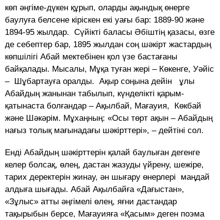
көп әңгiме-дүкен құрып, оларды ақындық өнерге
баулуға белсене кiрiскен екі уағы бар: 1889-90 және
1894-95 жылдар. Сүйікті баласы Әбіштің қазасы, өзге
де себептер бар, 1895 жылдан соң шәкірт жастардың
көпшілігі Абай мектебінен қол үзе бастағаны
байқалады. Мысалы, Мұқа туған жері – Көкенге, Уәйіс
– Шұбартауға оралды. Ақыр соңына дейін ұлы
Абайдың жанынан табылып, күнделікті қарым-
қатынаста болғандар – Ақылбай, Мағауия, Көкбай
және Шәкәрім. Мұхаңның: «Осы төрт ақын – Абайдың
нағыз толық мағынадағы шәкірттері», – дейтіні сол.
Енді Абайдың шәкірттерін қалай баулыған дегенге
келер болсақ, өлең, дастан жазуды үйрену, шежіре,
тарих деректерін жинау, ән шығару өнерлері маңдай
алдыға шығады. Абай Ақылбайға «Дағыстан»,
«Зұлыс» атты әңгімелі өлең, яғни дастандар
тақырыбын берсе, Мағауияға «Қасым» деген поэма