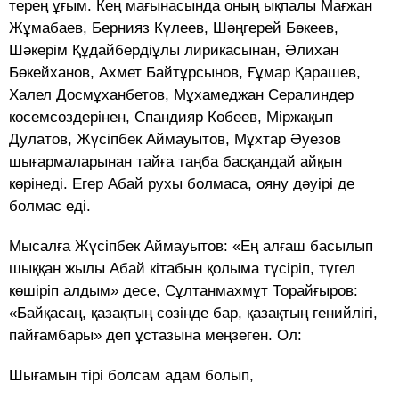
терең ұғым. Кең мағынасында оның ықпалы Мағжан
Жұмабаев, Бернияз Күлеев, Шәңгерей Бөкеев,
Шәкерім Құдайбердіұлы лирикасынан, Әлихан
Бөкейханов, Ахмет Байтұрсынов, Ғұмар Қарашев,
Халел Досмұханбетов, Мұхамеджан Сералиндер
көсемсөздерінен, Спандияр Көбеев, Міржақып
Дулатов, Жүсіпбек Аймауытов, Мұхтар Әуезов
шығармаларынан тайға таңба басқандай айқын
көрінеді. Егер Абай рухы болмаса, ояну дәуірі де
болмас еді.
Мысалға Жүсіпбек Аймауытов: «Ең алғаш басылып
шыққан жылы Абай кітабын қолыма түсіріп, түгел
көшіріп алдым» десе, Сұлтанмахмұт Торайғыров:
«Байқасаң, қазақтың сөзінде бар, қазақтың генийлігі,
пайғамбары» деп ұстазына меңзеген. Ол:
Шығамын тірі болсам адам болып,