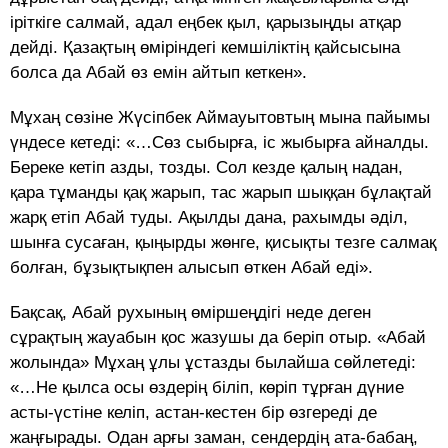
іріткіге салмай, адал еңбек қыл, қарызыңды атқар
дейді. Қазақтың өміріндегі кемшіліктің қайсысына
болса да Абай өз емін айтып кеткен».
Мұхаң сөзіне Жүсіпбек Аймауытовтың мына пайымы
үндесе кетеді: «…Сөз сыбырға, іс жыбырға айналды.
Береке кетіп азды, тозды. Сол кезде қалың надан,
қара тұманды қақ жарып, тас жарып шыққан бұлақтай
жарқ етіп Абай туды. Ақылды дана, рахымды әділ,
шынға сусаған, қыңырды жөнге, қисықты тезге салмақ
болған, бұзықтықпен алысып өткен Абай еді».
Бақсақ, Абай рухының өміршеңдігі неде деген
сұрақтың жауабын қос жазушы да беріп отыр. «Абай
жолында» Мұхаң ұлы ұстазды былайша сөйлетеді:
«…Не қылса осы өздерің біліп, көріп тұрған дүние
асты-үстіне келіп, астан-кестен бір өзгереді де
жаңғырады. Одан арғы заман, сендердің ата-бабаң,