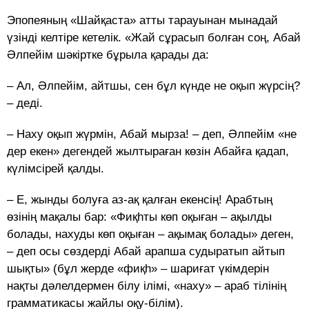
Эпопеяның «Шайқаста» атты тарауынан мынадай
үзінді келтіре кетелік. «Жай сұрасып болған соң, Абай
Әлпейім шәкіртке бұрыла қарады да:
– Ал, Әлпейім, айтшы, сен бұл күнде не оқып жүрсің?
– деді.
– Наху оқып жүрмін, Абай мырза! – деп, Әлпейім «не
дер екен» дегендей жылтыраған көзін Абайға қадап,
күлімсірей қалды.
– Е, жынды болуға аз-ақ қалған екенсің! Арабтың
өзінің мақалы бар: «Фиқһты көп оқыған – ақылды
болады, нахуды көп оқыған – ақымақ болады» деген,
– деп осы сөздерді Абай арапша судыратып айтып
шықты» (бұл жерде «фиқһ» – шариғат үкімдерін
нақты дәлелдермен білу ілімі, «наху» – араб тілінің
грамматикасы жайлы оқу-білім).