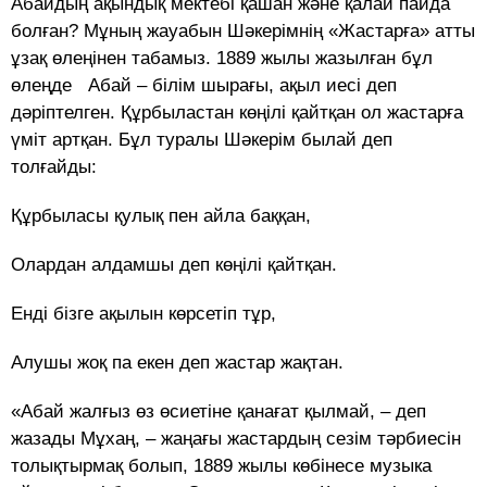
Абайдың ақындық мектебі қашан және қалай пайда
болған? Мұның жауабын Шәкерімнің «Жастарға» атты
ұзақ өлеңінен табамыз. 1889 жылы жазылған бұл
өлеңде Абай – білім шырағы, ақыл иесі деп
дәріптелген. Құрбыластан көңілі қайтқан ол жастарға
үміт артқан. Бұл туралы Шәкерім былай деп
толғайды:
Құрбыласы қулық пен айла баққан,
Олардан алдамшы деп көңілі қайтқан.
Енді бізге ақылын көрсетіп тұр,
Алушы жоқ па екен деп жастар жақтан.
«Абай жалғыз өз өсиетіне қанағат қылмай, – деп
жазады Мұхаң, – жаңағы жастардың сезім тәрбиесін
толықтырмақ болып, 1889 жылы көбінесе музыка