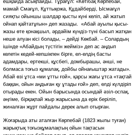
ешқайда асықпайды. Тұрағұл: «Көтібақ Көрпебай,
мамай Смағұл, Құттықожа, Құдайберді, Ысмағұл
сияқты ойыншы шалдар қысты күні келіп, ай жатып
ойнап қайтатұғын» деп жазады. «Абай ауылы қысы-
жазы өте қонақшыл, әрдәйім күндіз-түні басып жатқан
неше алуан кісі болады, – дейді Көкбай. – Солардың
ішінде «Абайдың түстігін жейміз» деп ас аңдып
келетін кедей-кепшікпен бірге, ел-елдің басты
адамдары, ертекші, құсбегі, домбырашы, әнші, не
болмаса тоғыз құмалақ, дойбы ойнағыштар жатады».
Абай өзі ұтса «ми ұтты ғой», қарсы жағы ұтса «тақтай
баққан, ойын аңдыған қу ұтады ғой» деп, елді күлдіріп
отырады екен. Ойын барысында осындай әзіл-оспақ,
әңгіме, бірқақпай жыр жарысына да ерік беріліп,
жиналған жұрт пайдалы дерек алып отырған.
Жоғарыда аты аталған Көрпебай (1823 жылы туған)
жарықтық тоғызқұмалақтың ойын тақтасын