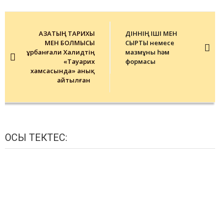
Post
navigation
ҚАЗАҚТЫҢ ТАРИХЫ
ДІННІҢ ІШІ МЕН
МЕН БОЛМЫСЫ
СЫРТЫ немесе
Құрбанғали Халидтің
мазмұны һәм
«Тауарих
формасы
хамсасында» анық
айтылған
ОСЫ ТЕКТЕС: