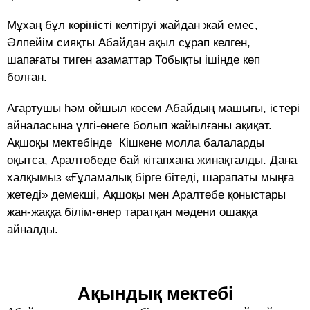
Мұхаң бұл көріністі келтіруі жайдан жай емес,
Әлпейім сияқты Абайдан ақыл сұрап келген,
шапағаты тиген азаматтар Тобықты ішінде көп
болған.
Ағартушы һәм ойшыл көсем Абайдың машығы, істері
айналасына үлгі-өнеге болып жайылғаны ақиқат.
Ақшоқы мектебінде Кішкене молла балаларды
оқытса, Аралтөбеде бай кітапхана жинақталды. Дана
халқымыз «Ғұламалық бірге бітеді, шарапаты мыңға
жетеді» демекші, Ақшоқы мен Аралтөбе қоныстары
жан-жаққа білім-өнер таратқан мәдени ошаққа
айналды.
Ақындық мектебі