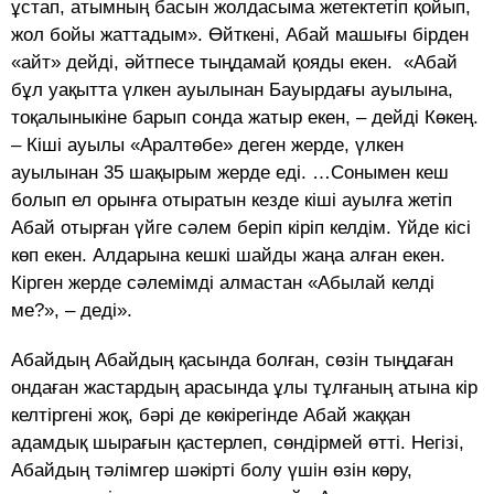
ұстап, атымның басын жолдасыма жетектетіп қойып,
жол бойы жаттадым». Өйткені, Абай машығы бірден
«айт» дейді, әйтпесе тыңдамай қояды екен. «Абай
бұл уақытта үлкен ауылынан Бауырдағы ауылына,
тоқалыныкіне барып сонда жатыр екен, – дейді Көкең.
– Кіші ауылы «Аралтөбе» деген жерде, үлкен
ауылынан 35 шақырым жерде еді. …Сонымен кеш
болып ел орынға отыратын кезде кіші ауылға жетіп
Абай отырған үйге сәлем беріп кіріп келдім. Үйде кісі
көп екен. Алдарына кешкі шайды жаңа алған екен.
Кірген жерде сәлемімді алмастан «Абылай келді
ме?», – деді».
Абайдың Абайдың қасында болған, сөзін тыңдаған
ондаған жастардың арасында ұлы тұлғаның атына кір
келтіргені жоқ, бәрі де көкірегінде Абай жаққан
адамдық шырағын қастерлеп, сөндірмей өтті. Негізі,
Абайдың тәлімгер шәкірті болу үшін өзін көру,