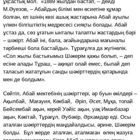
ұқсастық мол. «1889 жылдан бастап, – дейді
М.Әуезов, – Абайдың білімі мен өсиетіне құмар
болған, ел ішінің көзі ашық жастарына Абай ауылы
үлкен білгіштіктің медресесі сияқты болады. Абай
ұстаз да, сөз ұғатын ынталы талапты жастардың бәрі
– шәкірт. Абай іні, бала, ағайындарына мағыналы
тәрбиеші бола бастайды». Тұрағұлға да жүгінелік.
«Сол жылы бастығымыз Шәкерім қажы болып, – деп
есіне алады Тұраш, – ақиқат олай емес, былай деп
таласып жататұғын санды шәкірттердің қатарында
мен де болдым».
Сөйтіп, Абай мектебiнiң шәкiрттерi, әр буын өкiлдерi –
Ақылбай, Мағауия, Көкбай, Әріп, Әсет, Мұқа, топай
Бейсембай ақын, керей Уәйіс ақын, уақ Иманбазар
ақын, Кәкiтай, Тұрағұл, Әубәкір, Әрхамдар еді. Осы
аталған шәкірттердің маңдайалдысы, әрине, Шәкерiм
болды. Бұл жерде аталған, аталмаған өлең жазуға