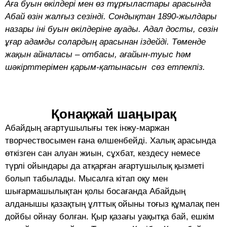
Аға буын өкілдері мен өз тұрғыластары арасында
Абай өзін жалғыз сезінді. Сондықтан 1890-жылдары
назары іні буын өкілдеріне ауады. Адал досты, сөзін
ұғар адамды солардың арасынан іздейді. Төменде
жақын айналасы – отбасы, ағайын-туыс һәм
шәкірттерімен қарым-қатынасын сөз етпекпіз.
Қонақжай шаңырақ
Абайдың ағартушылығы тек інжу-маржан
творчествосымен ғана өлшенбейді. Халық арасында
өткізген сан алуан жиын, сұхбат, кездесу немесе
түрлі ойындары да атқарған ағартушылық қызметі
болып табылады. Мысалға кітап оқу мен
шығармашылықтан қолы босағанда Абайдың
алданышы қазақтың ұлттық ойыны тоғыз құмалақ пен
дойбы ойнау болған. Қыр қазағы уақытқа бай, ешкім