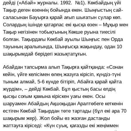
дейді («Абай» журналы. 1992. №1). Көкбайдың үйі
Тақыр деген өзеннің бойында екен. Шыңғыстың сай-
саласынан Бауырға қарай ағып шығатын сулар көп.
Солардың ішінде қатарлас екі қысқа өзен – Мұқыр мен
Тақыр негізінен тобықтының Көкше руына тиесілі
болған. Тақырдағы Көкбай ауылы Шыңғыс пен Орда
тауының аралығында, Шыңғысқа жақындау, одан 10
шақырымдай берідегі жазықтатұғын.
Абайдан тапсырма алып Тақырға қайтқанда: «Сонан
кейін, үйге келісімен өлең жазуға кірісіп, күндіз-түні
тыным алмай, 5-6 күнде бітіріп, Абайға қарай қайта
жүрдім», – дейді Көкбай. Бұл қыстың басы елдің
қысқы соғым қамына кіріскен уағы екен. Осы
шаруамен Абайдың Ақшоқыдан Аралтөбеге кеткенін
естіген Көкбай Тақырдан төте тартады (бұл екі ара 70
шақырым жер). Жол бойы өз жазған дастанды
жаттауға кіріседі: «Күн суық, қағазды екі жеңіммен