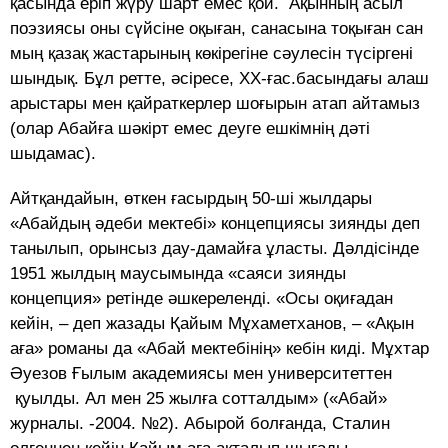
қасында еріп жүру шарт емес қой. Ақынның асыл
поэзиясы оны сүйсіне оқыған, санасына тоқыған сан
мың қазақ жастарының көкірегіне сәулесін түсіргені
шындық. Бұл ретте, әсіресе, ХХ-ғас.басындағы алаш
арыстары мен қайраткерлер шоғырын атап айтамыз
(олар Абайға шәкірт емес деуге ешкімнің дәті
шыдамас).
Айтқандайын, өткен ғасырдың 50-ші жылдары
«Абайдың әдеби мектебі» концепциясы зиянды деп
танылып, орынсыз дау-дамайға ұласты. Дәлдісінде
1951 жылдың маусымында «саяси зиянды
концепция» ретінде әшкереленді. «Осы оқиғадан
кейін, – деп жазады Қайым Мұхаметханов, – «Ақын
аға» романы да «Абай мектебінің» кебін киді. Мұхтар
Әуезов Ғылым академиясы мен университеттен
қуылды. Ал мен 25 жылға сотталдым» («Абай»
журналы. -2004. №2). Абырой болғанда, Сталин