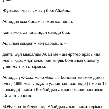
Жүрісім, тұрысымның бәрі Абайша,
Абайдан кем боламын мен қалайша.
Көп зәкөн, аз ғана ақыл өзімде бар,
Ашылып көкірегім кең сарайша, –
депті. Бұл мысалды Абай мен шәкірттер арасында
жылы қарым-қатынас пен теңдік болғанын байқату
үшін келтіріп отырмыз.
Абайдың «Жаз» және «Болыс болдым мінеки» деген
өлеңі 1889 жылы «Дала уәләяты» газетінде (7 және 12
санында) шәкірті Көкбайдың атымен жарияланғанын
айта отыралық.
М.Әуезовтің білуінше, Абайдың ақын шәкiрттерiмен