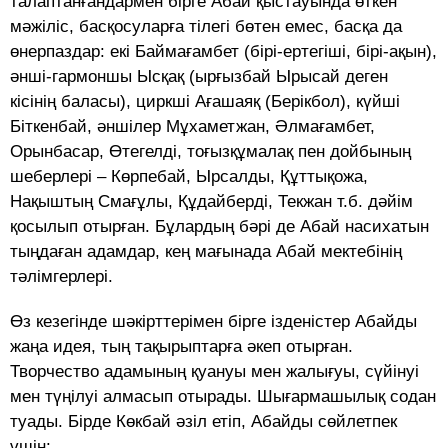
талаптанғандармен бірге Абай қыстауында өткен
мәжіліс, басқосуларға тілегі бөтен емес, басқа да
өнерпаздар: екі Баймағамбет (бірі-ертегіші, бірі-ақын),
әнші-гармоншы Ысқақ (ырғызбай Ырысай деген
кісінің баласы), циркші Ағашаяқ (Берікбол), күйші
Біткенбай, әншілер Мұхаметжан, Әлмағамбет,
Орынбасар, Өтегелді, тоғызқұмалақ пен дойбының
шеберлері – Көрпебай, Ырсалды, Құттықожа,
Нақыштың Смағұлы, Құдайберді, Текжан т.б. дәйім
қосылып отырған. Бұлардың бәрі де Абай насихатын
тыңдаған адамдар, кең мағынада Абай мектебінің
тәлімгерлері.
Өз кезегінде шәкірттерімен бірге ізденістер Абайды
жаңа идея, тың тақырыптарға әкеп отырған.
Творчество адамының қуануы мен жалығуы, сүйінуі
мен түңілуі алмасып отырады. Шығармашылық содан
туады. Бірде Көкбай әзіл етіп, Абайды сөйлетпек
үшін: