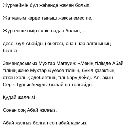
Жүрмеймін бұл жаһанда жаман болып,
Жатқаным көрде тыныш жақсы емес пе,
Жүргенше өмір сүріп надан болып, –
десе, бұл Абайдың өнегесі, онан нәр алғанының
белгісі.
Замандасымыз Мұхтар Мағауин: «Менің тілімде Абай
тілінің және Мұхтар Әуезов тілінің, бүкіл қазақтың
өткен халық әдебиетінің тілі бар» дейді. Ал, ақын
Серік Тұрғынбекұлы былайша толғайды:
Құдай жалғыз!
Сонан соң Абай жалғыз.
Абай жалғыз болған соң абайлармыз.