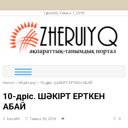
Сәрсенбі, Тамыз 1, 2018
ЖЕР
ақпа
та
по
Негізгі
>
Абайтану
>
10-дәріс. ШӘКІРТ ЕРТКЕН АБАЙ
10-дәріс. ШӘКІРТ ЕРТКЕН
АБАЙ
kazakh
Тамыз 30, 2016
0