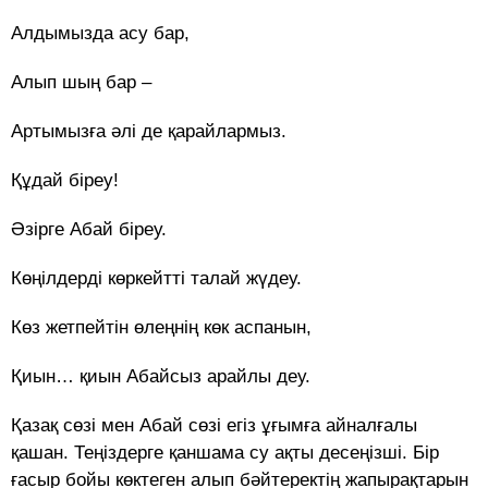
Алдымызда асу бар,
Алып шың бар –
Артымызға әлі де қарайлармыз.
Құдай біреу!
Әзірге Абай біреу.
Көңілдерді көркейтті талай жүдеу.
Көз жетпейтін өлеңнің көк аспанын,
Қиын… қиын Абайсыз арайлы деу.
Қазақ сөзі мен Абай сөзі егіз ұғымға айналғалы
қашан. Теңіздерге қаншама су ақты десеңізші. Бір
ғасыр бойы көктеген алып бәйтеректің жапырақтарын