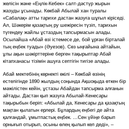
желісін және «Еңлік-Кебек» салт-дәстүр жырын
жазуды ұсынады. Көкбай Абылай хан туралы
«Сабалақ» атты тарихи дастан жазуға шұғыл кіріседі.
Ал, Шәкерім қазақтың ру шежіресін түзіп, тарихын
түгендеу жайлы ұстаздың тапсырмасын алады.
Осылайша «Абай өзі істемесе де, бой ұрған бірталай
тың еңбек туады» (Әуезов). Сөз ыңғайына айтайын,
ұлы ақын шәкірттеріне берген тақырыптар Абай
кітапханасы тізімін ашуға септігін тигізе алады.
Абай мектебінің көрнекті өкілі – Көкбай өзінің
естелігінде 1890 жылдың соңында Ақшоқыда өткен бір
мәжілістен кейін, ұстазы Абайдан тапсырма алғанын
айтады. Дастан қып жазуға Абылай-Кенесары
тақырыбын беріп: «Абылай да, Кенесары да қазақтың
мақтан қылатын ерлері. Бұлардың еңбегі де айта
қалғандай, ұмытпастық еңбек. …Сен үйіңе барып
орнығып отырып, осыны өлең қылып кел деді», –