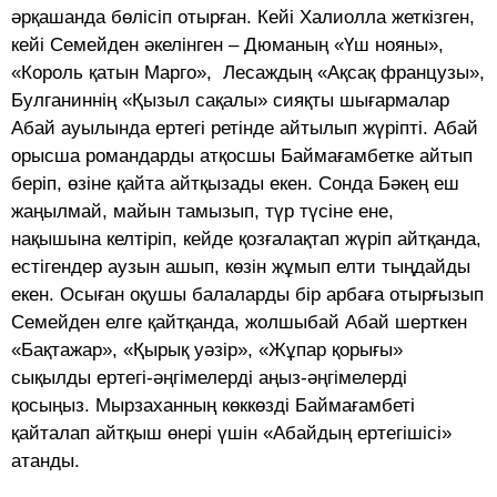
әрқашанда бөлісіп отырған. Кейі Халиолла жеткізген,
кейі Семейден әкелінген – Дюманың «Үш нояны»,
«Король қатын Марго», Лесаждың «Ақсақ французы»,
Булганиннің «Қызыл сақалы» сияқты шығармалар
Абай ауылында ертегі ретінде айтылып жүріпті. Абай
орысша романдарды атқосшы Баймағамбетке айтып
беріп, өзіне қайта айтқызады екен. Сонда Бәкең еш
жаңылмай, майын тамызып, түр түсіне ене,
нақышына келтіріп, кейде қозғалақтап жүріп айтқанда,
естігендер аузын ашып, көзін жұмып елти тыңдайды
екен. Осыған оқушы балаларды бір арбаға отырғызып
Семейден елге қайтқанда, жолшыбай Абай шерткен
«Бақтажар», «Қырық уәзір», «Жұпар қорығы»
сықылды ертегі-әңгімелерді аңыз-әңгімелерді
қосыңыз. Мырзаханның көккөзді Баймағамбеті
қайталап айтқыш өнері үшін «Абайдың ертегішісі»
атанды.