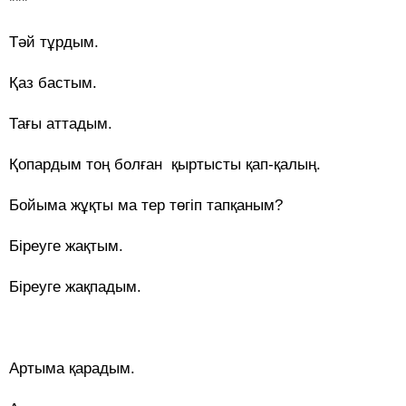
***
Тәй тұрдым.
Қаз бастым.
Тағы аттадым.
Қопардым тоң болған қыртысты қап-қалың.
Бойыма жұқты ма тер төгіп тапқаным?
Біреуге жақтым.
Біреуге жақпадым.
Артыма қарадым.