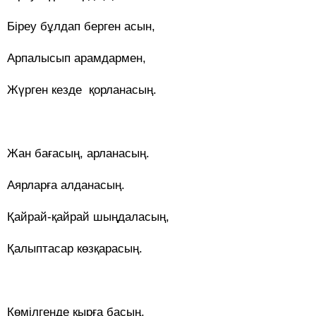
Біреу бұлдап берген асын,
Арпалысып арамдармен,
Жүрген кезде қорланасың.
Жан бағасың, арланасың.
Аярларға алданасың.
Қайрай-қайрай шыңдаласың,
Қалыптасар көзқарасың.
Көмілгенде қырға басың,