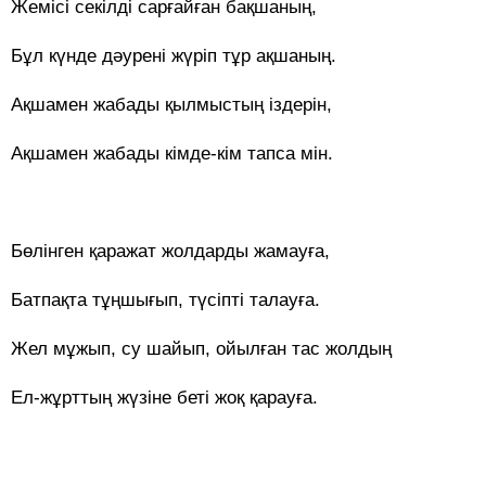
Жемісі секілді сарғайған бақшаның,
Бұл күнде дәурені жүріп тұр ақшаның.
Ақшамен жабады қылмыстың іздерін,
Ақшамен жабады кімде-кім тапса мін.
Бөлінген қаражат жолдарды жамауға,
Батпақта тұңшығып, түсіпті талауға.
Жел мұжып, су шайып, ойылған тас жолдың
Ел-жұрттың жүзіне беті жоқ қарауға.