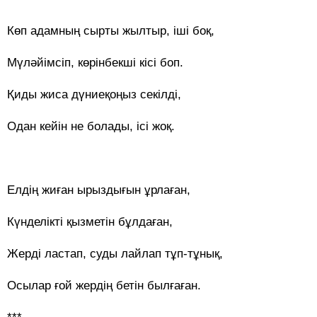
Көп адамның сырты жылтыр, іші боқ,
Мүләйімсіп, көрінбекші кісі боп.
Қиды жиса дүниеқоңыз секілді,
Одан кейін не болады, ісі жоқ.
Елдің жиған ырыздығын ұрлаған,
Күнделікті қызметін бұлдаған,
Жерді ластап, суды лайлап тұп-тұнық,
Осылар ғой жердің бетін былғаған.