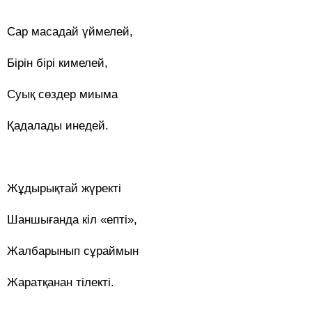
***
Сар масадай үймелей,
Бірін бірі кимелей,
Суық сөздер миыма
Қадалады инедей.
Жұдырықтай жүректі
Шаншығанда кіл «епті»,
Жалбарынып сұраймын
Жаратқанан тілекті.