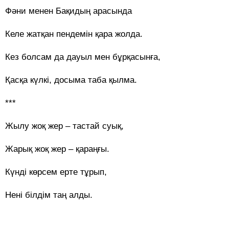
Фәни менен Бақидың арасында
Келе жатқан пендемін қара жолда.
Кез болсам да дауыл мен бұрқасынға,
Қасқа күлкі, досыма таба қылма.
***
Жылу жоқ жер – тастай суық,
Жарық жоқ жер – қараңғы.
Күнді көрсем ерте тұрып,
Нені білдім таң алды.