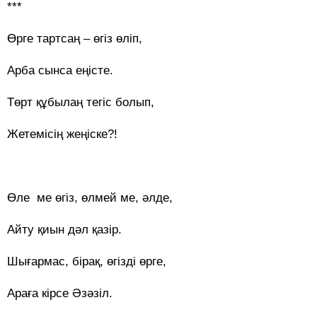
***
Өрге тартсаң – өгіз өліп,
Арба сынса еңісте.
Төрт құбылаң тегіс болып,
Жетемісің жеңіске?!
Өле ме өгіз, өлмей ме, әлде,
Айту қиын дәл қазір.
Шығармас, бірақ, өгізді өрге,
Араға кірсе Әзәзіл.