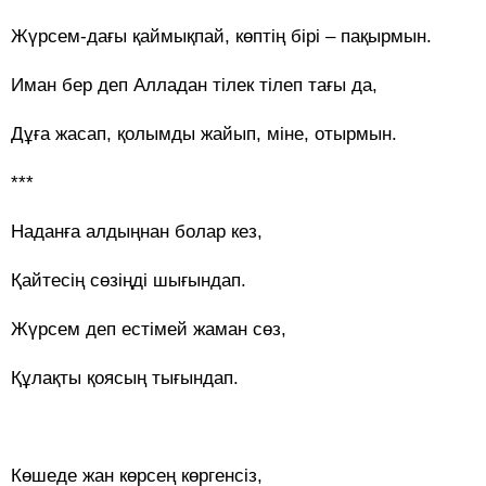
Жүрсем-дағы қаймықпай, көптің бірі – пақырмын.
Иман бер деп Алладан тілек тілеп тағы да,
Дұға жасап, қолымды жайып, міне, отырмын.
***
Наданға алдыңнан болар кез,
Қайтесің сөзіңді шығындап.
Жүрсем деп естімей жаман сөз,
Құлақты қоясың тығындап.
Көшеде жан көрсең көргенсіз,