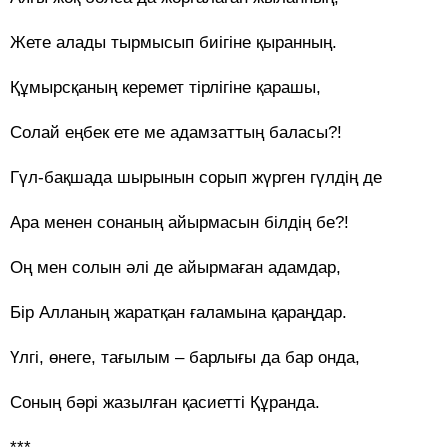
Жете алады тырмысып биігіне қыранның.
Құмырсқаның керемет тірлігіне қарашы,
Солай еңбек ете ме адамзаттың баласы?!
Гүл-бақшада шырынын сорып жүрген гүлдің де
Ара менен сонаның айырмасын білдің бе?!
Оң мен солын әлі де айырмаған адамдар,
Бір Алланың жаратқан ғаламына қараңдар.
Үлгі, өнеге, тағылым – барлығы да бар онда,
Соның бәрі жазылған қасиетті Құранда.
***