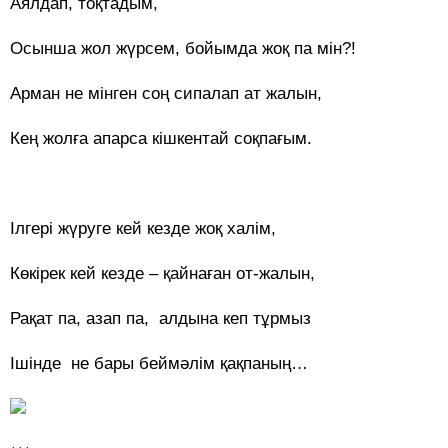
Аялдап, тоқтадым,
Осынша жол жүрсем, бойымда жоқ па мін?!
Арман не мінген соң сипалап ат жалын,
Кең жолға апарса кішкентай соқпағым.
Ілгері жүруге кей кезде жоқ халім,
Көкірек кей кезде – қайнаған от-жалын,
Рақат па, азап па, алдына кеп тұрмыз
Ішінде не бары беймәлім қақпаның…