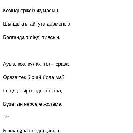
Көзіңді еріксіз жұмасың.
Шындықты айтуға дәрменсіз
Болғанда тіліңді тиясың.
Ауыз, көз, құлақ, тіл – ораза,
Ораза тек бір ай бола ма?
Ішіңді, сыртыңды тазала,
Бұзатын нәрсеге жолама.
***
Біреу сұрап ердің қасын,