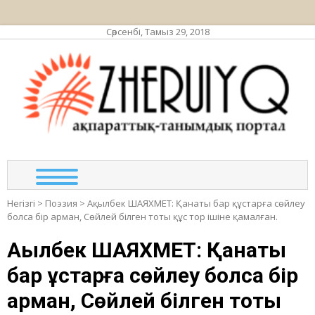
Сәрсенбі, Тамыз 29, 2018
ЖЕР
ақпа
та
по
Негізгі
>
Поэзия
>
Ақылбек ШАЯХМЕТ: Қанаты бар құстарға сөйлеу
болса бір арман, Сөйлей білген тоты құс тор ішіне қамалған.
Ақылбек ШАЯХМЕТ: Қанаты
бар құстарға сөйлеу болса бір
арман, Сөйлей білген тоты