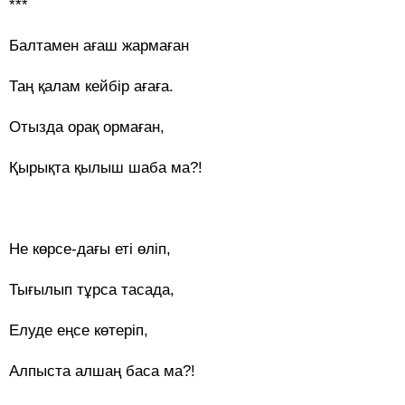
***
Балтамен ағаш жармаған
Таң қалам кейбір ағаға.
Отызда орақ ормаған,
Қырықта қылыш шаба ма?!
Не көрсе-дағы еті өліп,
Тығылып тұрса тасада,
Елуде еңсе көтеріп,
Алпыста алшаң баса ма?!