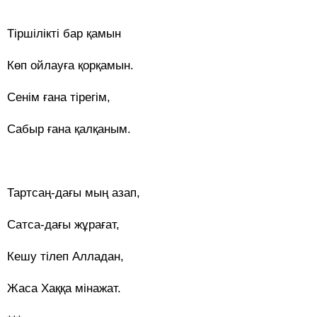
Тіршілікті бар қамын
Көп ойлауға қорқамын.
Сенім ғана тірегім,
Сабыр ғана қалқаным.
Тартсаң-дағы мың азап,
Сатса-дағы жұрағат,
Кешу тілеп Алладан,
Жаса Хаққа мінажат.