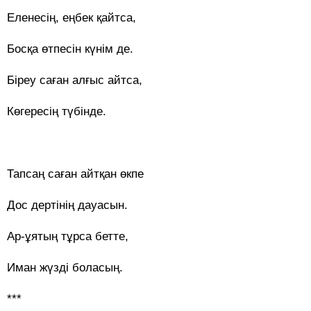
Еленесің, еңбек қайтса,
Босқа өтпесін күнім де.
Біреу саған алғыс айтса,
Көгересің түбінде.
Тапсаң саған айтқан өкпе
Дос дертінің дауасын.
Ар-ұятың тұрса бетте,
Иман жүзді боласың.
***