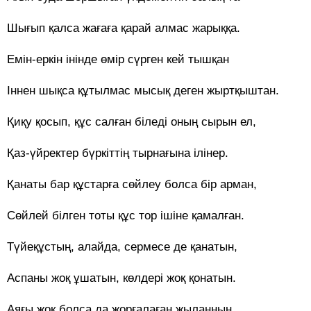
Шығып қалса жағаға қарай алмас жарыққа.
Емін-еркін інінде өмір сүрген кей тышқан
Іннен шықса құтылмас мысық деген жыртқыштан.
Қиқу қосып, құс салған біледі оның сырын ел,
Қаз-үйректер бүркіттің тырнағына ілінер.
Қанаты бар құстарға сөйлеу болса бір арман,
Сөйлей білген тоты құс тор ішіне қамалған.
Түйеқұстың, алайда, сермесе де қанатын,
Аспаны жоқ ұшатын, көлдері жоқ қонатын.
Аяғы жоқ болса да жорғалаған жыланның,