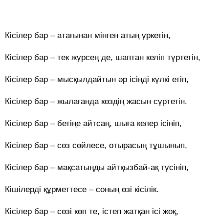
Кісілер бар – атағынан мінген атың үркетін,
Кісілер бар – тек жүрсең де, шаптан келіп түртетін,
Кісілер бар – мысқылдайтын әр ісіңді күлкі етіп,
Кісілер бар – жылағанда көздің жасын сүртетін.
Кісілер бар – бетіңе айтсаң, шыға келер ісініп,
Кісілер бар – сөз сөйлесе, отырасың тұшынып,
Кісілер бар – мақсатыңды айтқызбай-ақ түсініп,
Кішілерді құрметтесе – соның өзі кісілік.
Кісілер бар – сөзі көп те, істеп жатқан ісі жоқ,