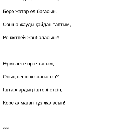
Бере жатар ел бағасын.
Сонша жауды қайдан таптым,
Ренжітпей жанбаласын?!
Өрмелесе өрге тасым,
Оның несін қызғанасың?
Іштарлардың іштері өтсін,
Көре алмаған тұз жаласын!
***