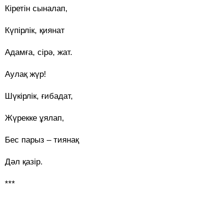
Кіретін сыналап,
Күпірлік, қиянат
Адамға, сірә, жат.
Аулақ жүр!
Шүкірлік, ғибадат,
Жүрекке ұялап,
Бес парыз – тиянақ
Дәл қазір.
***