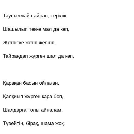
Таусылмай сайран, серілік,
Шашылып текке мал да көп,
Жетпіске жетіп желігіп,
Тайраңдап жүрген шал да көп.
Қарақан басын ойлаған,
Қалқиып жүрген қара боп,
Шалдарға толы айналам,
Түзейтін, бірақ, шама жоқ.