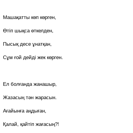
Машақатты көп көрген,
Өтіп шықса өткелден,
Пысық десе ұнатқан,
Сұм ғой дейді жек көрген.
Ел болғанда жанашыр,
Жазасың тән жарасын.
Ағайынға аңдыған,
Қалай, қайтіп жағасың?!