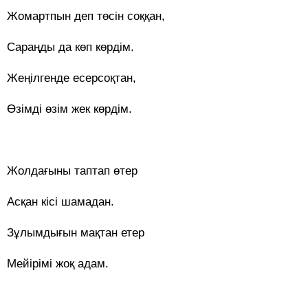
Жомартпын деп төсін соққан,
Сараңды да көп көрдім.
Жеңілгенде есерсоқтан,
Өзімді өзім жек көрдім.
Жолдағыны таптап өтер
Асқан кісі шамадан.
Зұлымдығын мақтан етер
Мейірімі жоқ адам.