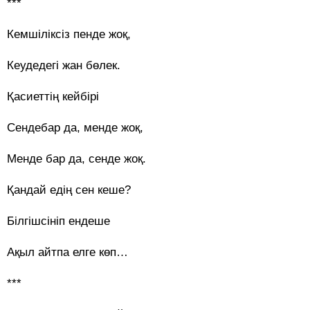
***
Кемшіліксіз пенде жоқ,
Кеудедегі жан бөлек.
Қасиеттің кейбірі
Сендебар да, менде жоқ,
Менде бар да, сенде жоқ.
Қандай едің сен кеше?
Білгішсініп ендеше
Ақыл айтпа елге көп…
***