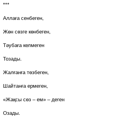
***
Аллаға сенбеген,
Жөн сөзге көнбеген,
Тәубаға келмеген
Тозады.
Жалғанға төзбеген,
Шайтанға ермеген,
«Жақсы сөз – ем» – деген
Озады.