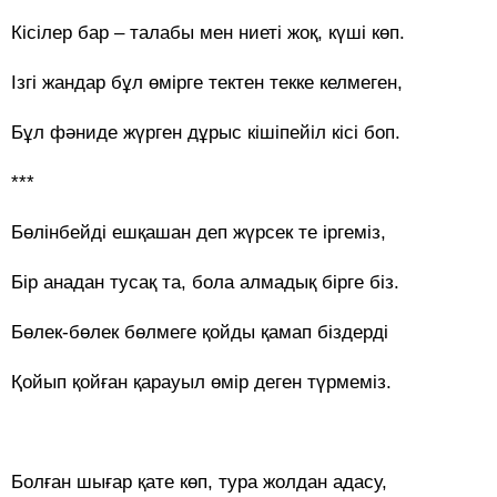
Кісілер бар – талабы мен ниеті жоқ, күші көп.
Ізгі жандар бұл өмірге тектен текке келмеген,
Бұл фәниде жүрген дұрыс кішіпейіл кісі боп.
***
Бөлінбейді ешқашан деп жүрсек те іргеміз,
Бір анадан тусақ та, бола алмадық бірге біз.
Бөлек-бөлек бөлмеге қойды қамап біздерді
Қойып қойған қарауыл өмір деген түрмеміз.
Болған шығар қате көп, тура жолдан адасу,