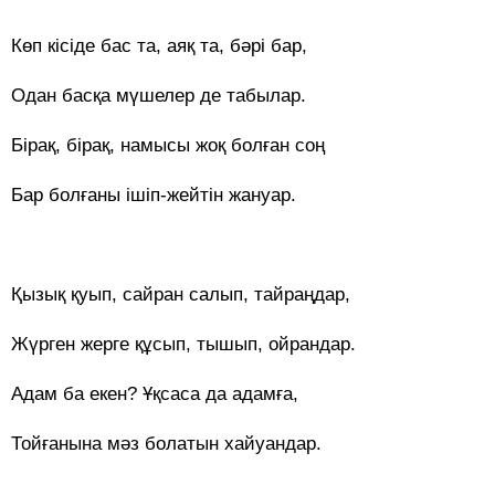
Көп кісіде бас та, аяқ та, бәрі бар,
Одан басқа мүшелер де табылар.
Бірақ, бірақ, намысы жоқ болған соң
Бар болғаны ішіп-жейтін жануар.
Қызық қуып, сайран салып, тайраңдар,
Жүрген жерге құсып, тышып, ойрандар.
Адам ба екен? Ұқсаса да адамға,
Тойғанына мәз болатын хайуандар.