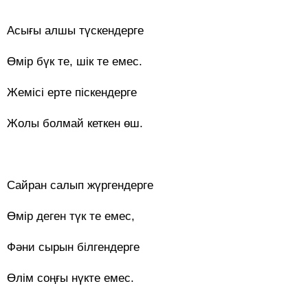
Асығы алшы түскендерге
Өмір бүк те, шік те емес.
Жемісі ерте піскендерге
Жолы болмай кеткен өш.
Сайран салып жүргендерге
Өмір деген түк те емес,
Фәни сырын білгендерге
Өлім соңғы нүкте емес.