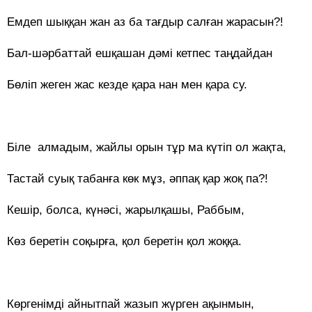
Емдеп шыққан жан аз ба тағдыр салған жарасын?!
Бал-шәрбаттай ешқашан дәмі кетпес таңдайдан
Бөліп жеген жас кезде қара нан мен қара су.
Біле алмадым, жайлы орын тұр ма күтіп ол жақта,
Тастай суық табанға көк мұз, әппақ қар жоқ па?!
Кешір, болса, күнәсі, жарылқашы, Раббым,
Көз беретін соқырға, қол беретін қол жоққа.
Көргенімді айнытпай жазып жүрген ақынмын,