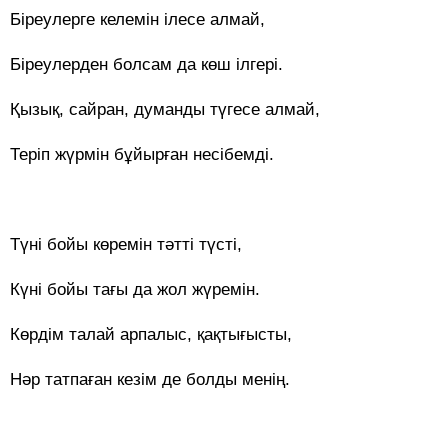
Біреулерге келемін ілесе алмай,
Біреулерден болсам да көш ілгері.
Қызық, сайран, думанды түгесе алмай,
Теріп жүрмін бұйырған несібемді.
Түні бойы көремін тәтті түсті,
Күні бойы тағы да жол жүремін.
Көрдім талай арпалыс, қақтығысты,
Нәр татпаған кезім де болды менің.