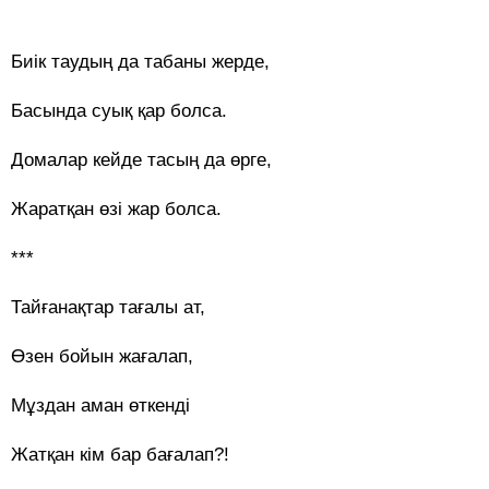
Биік таудың да табаны жерде,
Басында суық қар болса.
Домалар кейде тасың да өрге,
Жаратқан өзі жар болса.
***
Тайғанақтар тағалы ат,
Өзен бойын жағалап,
Мұздан аман өткенді
Жатқан кім бар бағалап?!