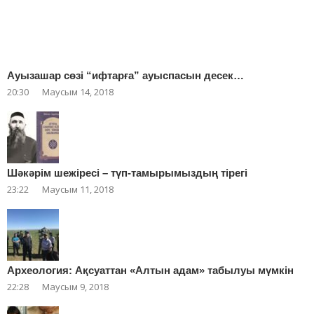
Ауызашар сөзі “ифтарға” ауыспасын десек…
20:30
Маусым 14, 2018
Шәкәрім шежіресі – түп-тамырымыздың тірегі
23:22
Маусым 11, 2018
Археология: Ақсуаттан «Алтын адам» табылуы мүмкін
22:28
Маусым 9, 2018