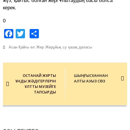
жүз; қайтыс болған жері Ұлытаудың басы болса
керек.
0
Facebook
Twitter
Share
Асан Қайғы
ел
Жер
Жерұйық
су
қазақ даласы
Post
navigation
ҚОСТАНАЙ ЖҰРТЫ
ШЫҢҒЫСХАННАН
ҚҰНДЫ ЖӘДІГЕРЛЕРІН
АЛТЫ АУЫЗ СӨЗ
ҰЛТТЫҚ МУЗЕЙГЕ
ТАПСЫРДЫ