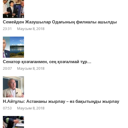
Cемейден Жазушылар Одағының филиалы ашылды
23:31
Маусым 8, 2018
Сенатор қозғағанмен, сең қозғалмай тұр…
20:07
Маусым 8, 2018
Н.Айтұлы: Астананы жырлау – өз бақытыңды жырлау
07:53
Маусым 8, 2018