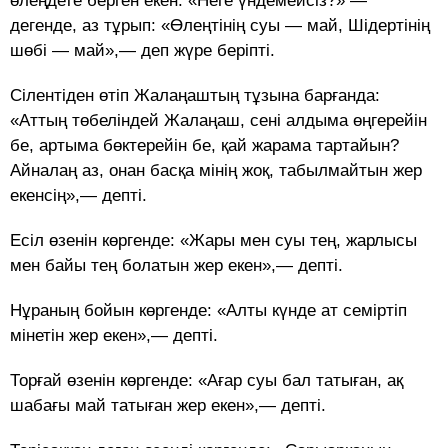
өлеңдете берген екен. «Неге үндемейсіз?» —
дегенде, аз тұрып: «Өлеңтінің суы — май, Шідертінің
шөбі — май»,— деп жүре беріпті.
Сілентіден өтіп Жалаңаштың тұзына барғанда:
«Аттың төбеліндей Жалаңаш, сені алдыма өңгерейін
бе, артыма бөктерейін бе, қай жарама тартайын?
Айналаң аз, онан басқа мінің жоқ, табылмайтын жер
екенсің»,— депті.
Есіл өзенін көргенде: «Жары мен суы тең, жарлысы
мен байы тең болатын жер екен»,— депті.
Нұраның бойын көргенде: «Алты күнде ат семіртіп
мінетін жер екен»,— депті.
Торғай өзенін көргенде: «Ағар суы бал татыған, ақ
шабағы май татыған жер екен»,— депті.