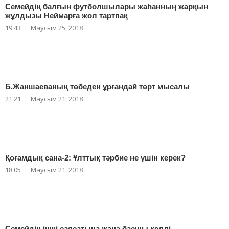
Семейдің балғын футболшылары жаһанның жарқын
жұлдызы Неймарға жол тартпақ
19:43
Маусым 25, 2018
Б.Жаншаеваның төбеден ұрғандай төрт мысалы
21:21
Маусым 21, 2018
Қоғамдық сана-2: Ұлттық тәрбие не үшін керек?
18:05
Маусым 21, 2018
Семейдің ішкі саясатына жаңа басшы келді