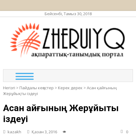
Бейсенбі, Тамыз 30, 2018
ЖЕР
ақпа
та
по
Негізгі
>
Пайдалы кеңестер
>
Керек дерек
>
Асан қайғының
Жерұйықты іздеуі
Асан қайғының Жерұйықты
іздеуі
kazakh
Қазан 3, 2016
0