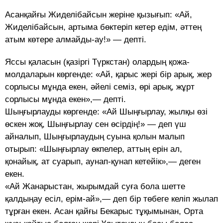
Асанқайғы Жиделібайсын жеріне қызығып: «Ай,
Жиделібайсын, артыма бөктеріп кетер едім, әттең
атым көтере алмайды-ау!» — депті.
Яссы қаласын (қазіргі Түркстан) олардың қожа-
молдаларын көргенде: «Ай, қарыс жері бір арық, жер
сорлысы мұнда екен, әйелі семіз, өрі арық, жұрт
сорлысы мұнда екен»,— депті.
Шыңғырлауды көргенде: «Ай Шыңғырлау, жылқы өзі
өскен жоқ, Шыңғырлау сен өсірдің!» — деп үш
айналып, Шыңғырлаудың суына қолын малып
отырып: «Шыңғырлау өкпелер, аттың ерін ал,
қонайық, ат суарып, аунап-қунап кетейік»,— деген
екен.
«Ай Жанарыстан, жырымдай суға бола шетте
қалдыңау есіл, ерім-ай»,— деп бір төбеге келіп жылап
тұрған екен. Асан қайғы Бекарыс тұқымынан, Орта