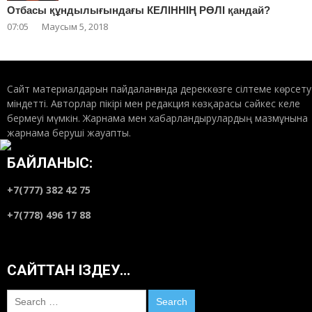
Отбасы құндылығындағы КЕЛІННІҢ РӨЛІ қандай?
07:05
Маусым 5, 2018
Сайт материалдарын пайдаланғанда дереккөзге сілтеме көрсету
міндетті. Авторлар пікірі мен редакция көзқарасы сәйкес келе
бермеуі мүмкін. Жарнама мен хабарландырулардың мазмұнына
жарнама беруші жауапты.
БАЙЛАНЫС:
+7(777) 382 42 75
+7(778) 496 17 88
САЙТТАН ІЗДЕУ…
Search
for: