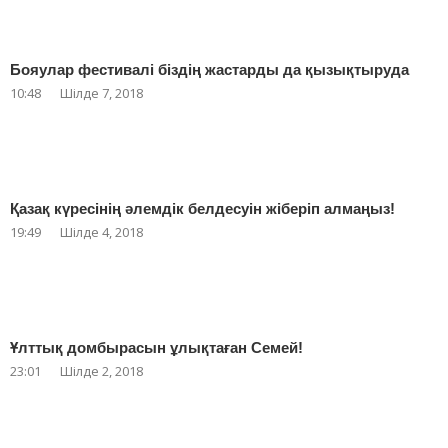
Бояулар фестивалі біздің жастарды да қызықтыруда
10:48
Шілде 7, 2018
Қазақ күресінің әлемдік белдесуін жіберіп алмаңыз!
19:49
Шілде 4, 2018
Ұлттық домбырасын ұлықтаған Семей!
23:01
Шілде 2, 2018