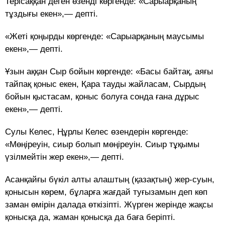
Терісаққан деген өзенді көргенде: «Сарыарқаның
тұздығы екен»,— депті.
«Жеті қоңырды көргенде: «Сарыарқаның маусымы
екен»,— депті.
Ұзын аққан Сыр бойын көргенде: «Басы байтақ, аяғы
тайпақ қоныс екен, Қара тауды жайласам, Сырдың
бойын қыстасам, қоныс болуға сонда ғана дұрыс
екен»,— депті.
Сулы Келес, Ңұрлы Келес өзендерін көргенде:
«Мөңіреуін, сиыр болып мөңіреуін. Сиыр тұқымы
үзілмейтін жер екен»,— депті.
Асанқайғы бүкіл алты алаштың (қазақтың) жер-суын,
қонысын көрем, бұларға жағдай туғызамын деп көп
заман өмірін далада өткізіпті. Жүрген жерінде жақсы
қонысқа да, жаман қонысқа да баға беріпті.