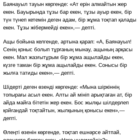
Баянауыл тауын көргенде: «Ат ерін алмайтын жер
екен. Бауырында тұзы бар екен, тұзы ауыр екен, бір
түн түнеп кетемін деген адам, бір жұма тоқтап қалады
екен. Тұзы жібермейді екен»,— депті.
Ащы бойына келгенде, артына қарап: «А, Баянауыл!
Сенің қоныс болып тұрғаның мынау, ащының арқасы
екен. Мал жазғытұрым бір жұма ащылайды екен,
күзге таман бір жұма ащылайды екен. Сонысы бір
жылға татиды екен»,— депті.
Шідерті деген өзенді көргенде: «Мына шіркіннің
топырағы асыл екен. Алты ай мініп арықтаған ат, бір
айда майға бітетін жер екен. Бос жылқы шілдерлеп
қойғандай тоқтайтын, жылқының қонысы екен»,—
депті.
Өлеңті өзенін көргенде, тоқтап ешнәрсе айтпай,