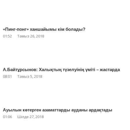
«Пинг-понг» ханшайымы кім болады?
01:52
Тамыз 26, 2018
А.Байтұрсынов: Халықтың түзелуінің үміті – жастарда
08:01
Тамыз 5, 2018
Ауылын көтерген азаматтарды ауданы ардақтады
01:06
Шілде 27, 2018