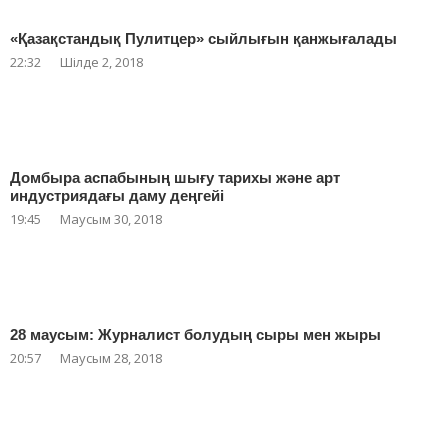
«Қазақстандық Пулитцер» сыйлығын қанжығалады
22:32
Шілде 2, 2018
Домбыра аспабының шығу тарихы және арт
индустриядағы даму деңгейі
19:45
Маусым 30, 2018
28 маусым: Журналист болудың сыры мен жыры
20:57
Маусым 28, 2018