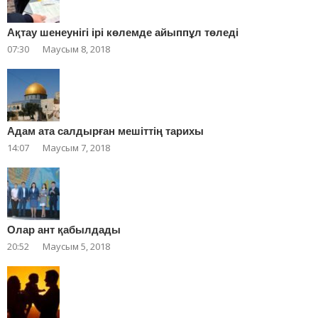
Ақтау шенеунігі ірі көлемде айыппұл төледі
07:30
Маусым 8, 2018
Адам ата салдырған мешіттің тарихы
14:07
Маусым 7, 2018
Олар ант қабылдады
20:52
Маусым 5, 2018