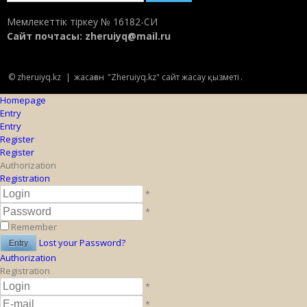
Мемлекеттік тіркеу № 16182-СИ
Сайт почтасы:
zheruiyq@mail.ru
© zheruiyq.kz
|
жасаған
"Zheruiyq.kz" сайт жасау қызметі
.
Homepage
Entry
Entry
Register
Register
Authorization
Registration
*
*
Remember
Lost your Password?
Authorization
Registration
*
*