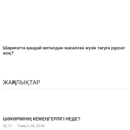
Шариғатта қандай металдан жасалған жүзік тағуға рұқсат
жоқ?
ЖАҢАЛЫҚТАР
ШӘКӘРІМНІҢ КЕМЕҢГЕРЛІГІ НЕДЕ?
02:11
Тамыз 26, 2018