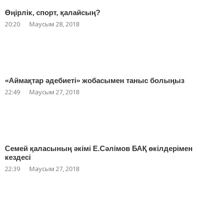
Өңірлік, спорт, қалайсың?
20:20
Маусым 28, 2018
«Аймақтар әдебиеті» жобасымен таныс болыңыз
22:49
Маусым 27, 2018
Семей қаласының әкімі Е.Сәлімов БАҚ өкілдерімен
кездесі
22:39
Маусым 27, 2018