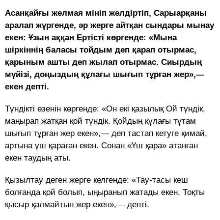
Асанқайғы желмая мініп желдіртіп, Сарыарқаны
аралап жүргенде, әр жерге айтқан сындары мынау
екен: Ұзын аққан Ертісті көргенде: «Мына
шіркіннің баласы тойдым деп қарап отырмас,
қарыным ашты деп жылап отырмас. Сиырдың
мүйізі, доңыздың құлағы шығып тұрған жер»,—
екен депті.
Түндікті өзенін көргенде: «Он екі қазылық Ой түндік,
маңырап жатқан қой түндік. Қойдың құлағы тұтам
шығып тұрған жер екен»,— деп тастап кетуге қимай,
артына үш қараған екен. Сонан «Үш қара» атанған
екен таудың аты.
Қызылтау деген жерге келгенде: «Тау-тасы кеш
болғанда қой болып, ыңыранып жатады екен. Тоқты
қысыр қалмайтын жер екен»,— депті.