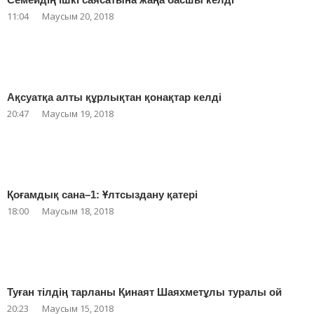
11:04
Маусым 20, 2018
Ақсуатқа алты құрлықтан қонақтар келді
20:47
Маусым 19, 2018
Қоғамдық сана–1: Ұлтсыздану қатері
18:00
Маусым 18, 2018
Туған тілдің тарланы Қинаят Шаяхметұлы туралы ой
20:23
Маусым 15, 2018