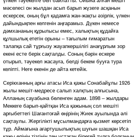
үлкен тәуекелге бел байлатты. Ойына алған мешіт
мәселесі он жылдан асып барып жүзеге асқанын
ескерсек, оның бұл қадамға жан-жақты әзірлік, үлкен
дайындықпен келгенін аңғарамыз. Дүкен немесе
дәмхананың құрылысы емес, халықтың құдайға
құлшылық ететін орыны – тағылым ғимаратын
талапқа сай тұрғызу жауапкершілігі анағұрлым зор
екені есте берік сақталды. Соның бәрін ескере
отырып, тәуекел жасауға, белді бекем бууға тура
келіпті. Неге екенін де айта кетейік.
Серікханның арғы атасы Иса қажы Сонабайұлы 1926
жылы мешіт-медресе салып халқтың алғысына,
Алланың сауабына бөленген адам. 1898 – жылдары
Меккеге барып-қайтқан Иса қажының сол мешіті
арғыбеттегі Шағантоғай өңірінің Жиек ауылында әлі
сақтаулы. Жергілікті мұсылмандарға қызмет көрсетіп
тұр. Аймағына ағартушылықтың шуғын шашқан Иса
қажы елінің тізгінін тең ұстаған бірегей тұлға болғанын