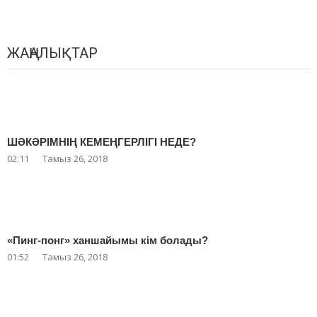
ЖАҢАЛЫҚТАР
ШӘКӘРІМНІҢ КЕМЕҢГЕРЛІГІ НЕДЕ?
02:11
Тамыз 26, 2018
«Пинг-понг» ханшайымы кім болады?
01:52
Тамыз 26, 2018