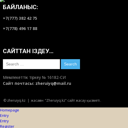
БАЙЛАНЫС:
+7(777) 382 42 75
+7(778) 496 17 88
САЙТТАН ІЗДЕУ…
Search
for:
Мемлекеттік тіркеу № 16182-СИ
Сайт почтасы:
zheruiyq@mail.ru
© zheruiyq.kz
|
жасаған
"Zheruiyq.kz" сайт жасау қызметі
.
Homepage
Entry
Entry
Register