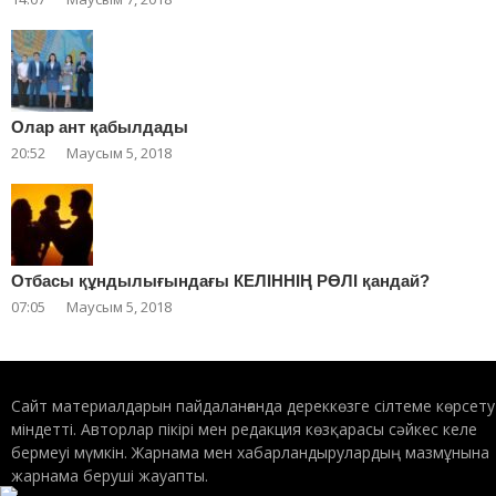
Олар ант қабылдады
20:52
Маусым 5, 2018
Отбасы құндылығындағы КЕЛІННІҢ РӨЛІ қандай?
07:05
Маусым 5, 2018
Сайт материалдарын пайдаланғанда дереккөзге сілтеме көрсету
міндетті. Авторлар пікірі мен редакция көзқарасы сәйкес келе
бермеуі мүмкін. Жарнама мен хабарландырулардың мазмұнына
жарнама беруші жауапты.