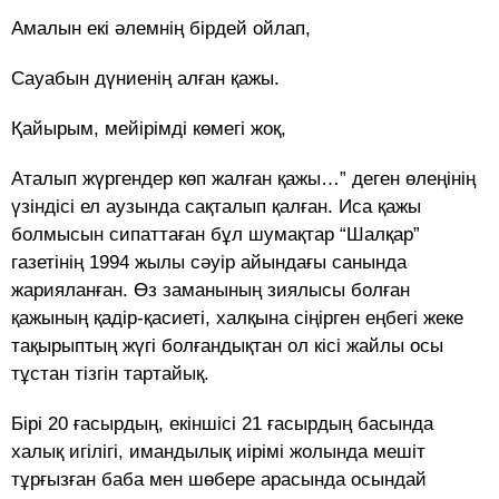
Амалын екі әлемнің бірдей ойлап,
Сауабын дүниенің алған қажы.
Қайырым, мейірімді көмегі жоқ,
Аталып жүргендер көп жалған қажы…” деген өлеңінің
үзіндісі ел аузында сақталып қалған. Иса қажы
болмысын сипаттаған бұл шумақтар “Шалқар”
газетінің 1994 жылы сәуір айындағы санында
жарияланған. Өз заманының зиялысы болған
қажының қадір-қасиеті, халқына сіңірген еңбегі жеке
тақырыптың жүгі болғандықтан ол кісі жайлы осы
тұстан тізгін тартайық.
Бірі 20 ғасырдың, екіншісі 21 ғасырдың басында
халық игілігі, имандылық иірімі жолында мешіт
тұрғызған баба мен шөбере арасында осындай