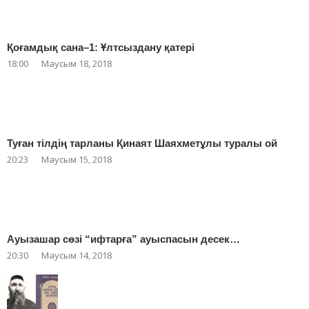
Қоғамдық сана–1: Ұлтсыздану қатері
18:00
Маусым 18, 2018
Туған тілдің тарланы Қинаят Шаяхметұлы туралы ой
20:23
Маусым 15, 2018
Ауызашар сөзі “ифтарға” ауыспасын десек…
20:30
Маусым 14, 2018