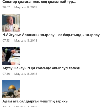
Сенатор қозғағанмен, сең қозғалмай тұр…
20:07
Маусым 8, 2018
Н.Айтұлы: Астананы жырлау – өз бақытыңды жырлау
07:53
Маусым 8, 2018
Ақтау шенеунігі ірі көлемде айыппұл төледі
07:30
Маусым 8, 2018
Адам ата салдырған мешіттің тарихы
14:07
Маусым 7, 2018