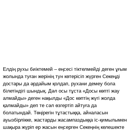
Елдің рухы биіктемей – еңсесі тіктелмейді деген ұғым
жолында туған жерінің тун көтерісіп жүрген Секеңді
достары да әрдайым қолдап, рухани демеу бола
білетіндігі шындық. Дәл осы тұста «Досы көпті жау
алмайды» деген нақылды «Дос көптің жүгі жолда
қалмайды» деп те сәл өзгертіп айтуға да
болатындай. Төңірегін тұтастыққа, айналасын
ауызбірлікке, жастарды жасампаздыққа іс-қимылымен
шақыра жүріп ер жасын еңсерген Секеңнің келешекте