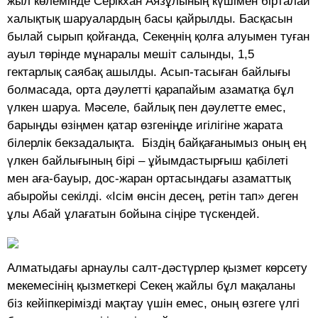
жыл көлемінде Серікхан Аязұлының күшімен бірталай
халықтық шаруалардың басы қайрылды. Басқасын
былай сырып қойғанда, Секеңнің қолға алуымен туған
ауыл төрінде мұнаралы мешіт салынды, 1,5
гектарлық саябақ ашылды. Асып-тасыған байлығы
болмасада, орта дәулетті қарапайым азаматқа бұл
үлкен шаруа. Мәселе, байлық пен дәулетте емес,
барыңды өзіңмен қатар өзгеніңде игілігіне жарата
білерлік бекзадалықта. Біздің байқағанымыз оның ең
үлкен байлығының бірі – ұйымдастырғыш қабілеті
мен аға-бауыр, дос-жаран ортасындағы азаматтық
абыройы секілді. «Ісім өнсін десең, ретін тап» деген
ұлы Абай ұлағатын бойына сіңіре түскендей.
Алматыдағы арнаулы салт-дәстүрлер қызмет көрсету
мекемесінің қызметкері Секең жайлы бұл мақаланы
біз кейіпкерімізді мақтау үшін емес, оның өзгеге үлгі