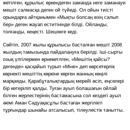
жетілген, құрылыс өркендеген заманда неге заманауи
мешіт салмасқа деген ой түйеді. Ол ойын тиісті
орындарға айтқанымен «Мықты болсаң өзің салып
бер» деген жауап еститінінде білді. Ойланды,
толғанды, кеңесті. Шешімге кеді.
Сөйтіп, 2007 жылы құрылысы басталған мешіт 2008
жылдың тамызында пайдалануға берілді. Іші-сырты
озық үлгілермен өрнекетлген, «Мешітің қайсы?
дегенде» қасқайып түрып «Міне» деп көрсетерлік
көрнекті мешіттің көркіне көрген жанның көңілі
марқаяды. Қарабұталықтардың мерейі өсіп, еңселері
бір көтеріліп қалды. Туған ауыл болашағын ойлай
білген жерлестерінің бастамасына сол кездегі ауыл
әкімі Аман Сәдуақасұлы бастаған жергілікті
тұрғындар шынайы атсалысып, тілеулестік танытты.