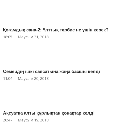
Қоғамдық сана-2: Ұлттық тәрбие не үшін керек?
18:05
Маусым 21, 2018
Семейдің ішкі саясатына жаңа басшы келді
11:04
Маусым 20, 2018
Ақсуатқа алты құрлықтан қонақтар келді
20:47
Маусым 19, 2018