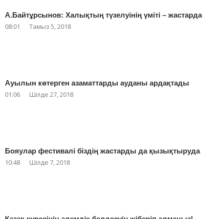
А.Байтұрсынов: Халықтың түзелуінің үміті – жастарда
08:01
Тамыз 5, 2018
Ауылын көтерген азаматтарды ауданы ардақтады
01:06
Шілде 27, 2018
Бояулар фестивалі біздің жастарды да қызықтыруда
10:48
Шілде 7, 2018
Қазақ күресінің әлемдік белдесуін жіберіп алмаңыз!