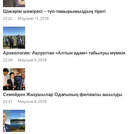
Шәкәрім шежіресі – түп-тамырымыздың тірегі
23:22
Маусым 11, 2018
Археология: Ақсуаттан «Алтын адам» табылуы мүмкін
22:28
Маусым 9, 2018
Cемейден Жазушылар Одағының филиалы ашылды
23:31
Маусым 8, 2018