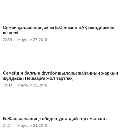
Семей қаласының әкімі Е.Сәлімов БАҚ өкілдерімен
кездесі
22:39
Маусым 27, 2018
Семейдің балғын футболшылары жаһанның жарқын
жұлдызы Неймарға жол тартпақ
19:43
Маусым 25, 2018
Б.Жаншаеваның төбеден ұрғандай төрт мысалы
21:21
Маусым 21, 2018