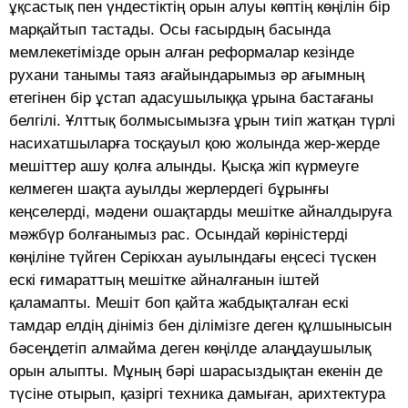
ұқсастық пен үндестіктің орын алуы көптің көңілін бір
марқайтып тастады. Осы ғасырдың басында
мемлекетімізде орын алған реформалар кезінде
рухани танымы таяз ағайындарымыз әр ағымның
етегінен бір ұстап адасушылыққа ұрына бастағаны
белгілі. Ұлттық болмысымызға ұрын тиіп жатқан түрлі
насихатшыларға тосқауыл қою жолында жер-жерде
мешіттер ашу қолға алынды. Қысқа жіп күрмеуге
келмеген шақта ауылды жерлердегі бұрынғы
кеңселерді, мәдени ошақтарды мешітке айналдыруға
мәжбүр болғанымыз рас. Осындай көріністерді
көңіліне түйген Серікхан ауылындағы еңсесі түскен
ескі ғимараттың мешітке айналғанын іштей
қаламапты. Мешіт боп қайта жабдықталған ескі
тамдар елдің дініміз бен ділімізге деген құлшынысын
бәсеңдетіп алмайма деген көңілде алаңдаушылық
орын алыпты. Мұның бәрі шарасыздықтан екенін де
түсіне отырып, қазіргі техника дамыған, арихтектура