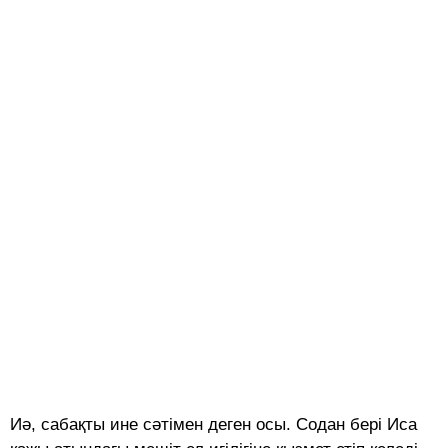
Иә, сабақты ине сәтімен деген осы. Содан бері Иса