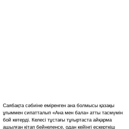
Саябақта сәбиіне еміренген ана болмысы қазақы
ұғыммен сипатталып «Ана мен бала» атты тасмүмін
бой көтерді. Келесі тұстағы тұғыртаста айқарма
ашылған кітап бейнеленсе, одан кейінгі ескерткіш