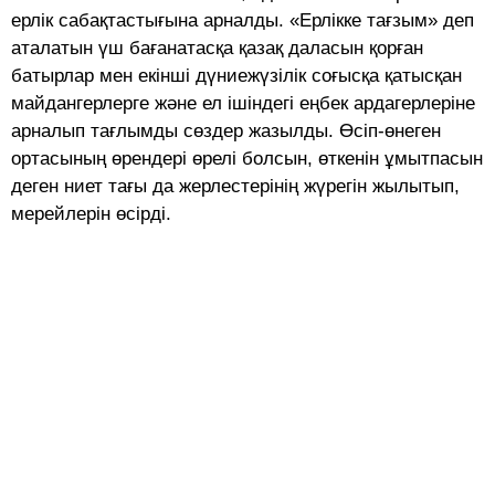
ерлік сабақтастығына арналды. «Ерлікке тағзым» деп
аталатын үш бағанатасқа қазақ даласын қорған
батырлар мен екінші дүниежүзілік соғысқа қатысқан
майдангерлерге және ел ішіндегі еңбек ардагерлеріне
арналып тағлымды сөздер жазылды. Өсіп-өнеген
ортасының өрендері өрелі болсын, өткенін ұмытпасын
деген ниет тағы да жерлестерінің жүрегін жылытып,
мерейлерін өсірді.