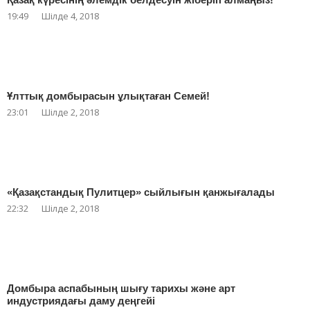
19:49
Шілде 4, 2018
Ұлттық домбырасын ұлықтаған Семей!
23:01
Шілде 2, 2018
«Қазақстандық Пулитцер» сыйлығын қанжығалады
22:32
Шілде 2, 2018
Домбыра аспабының шығу тарихы және арт
индустриядағы даму деңгейі