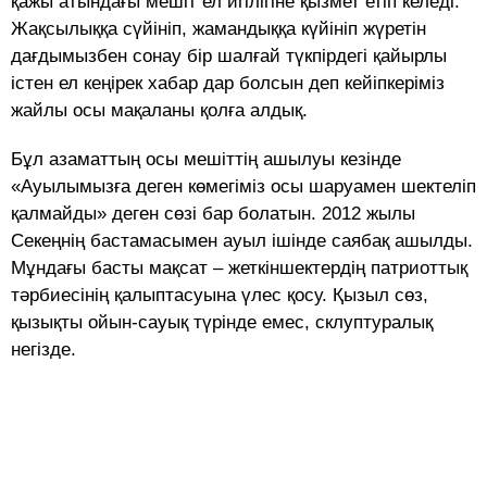
қажы атындағы мешіт ел игілігіне қызмет етіп келеді.
Жақсылыққа сүйініп, жамандыққа күйініп жүретін
дағдымызбен сонау бір шалғай түкпірдегі қайырлы
істен ел кеңірек хабар дар болсын деп кейіпкеріміз
жайлы осы мақаланы қолға алдық.
Бұл азаматтың осы мешіттің ашылуы кезінде
«Ауылымызға деген көмегіміз осы шаруамен шектеліп
қалмайды» деген сөзі бар болатын. 2012 жылы
Секеңнің бастамасымен ауыл ішінде саябақ ашылды.
Мұндағы басты мақсат – жеткіншектердің патриоттық
тәрбиесінің қалыптасуына үлес қосу. Қызыл сөз,
қызықты ойын-сауық түрінде емес, склуптуралық
негізде.