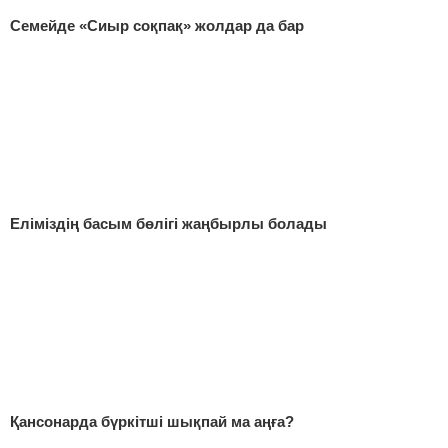
Семейде «Сиыр соқпақ» жолдар да бар
Еліміздің басым бөлігі жаңбырлы болады
Қансонарда бүркітші шықпай ма аңға?