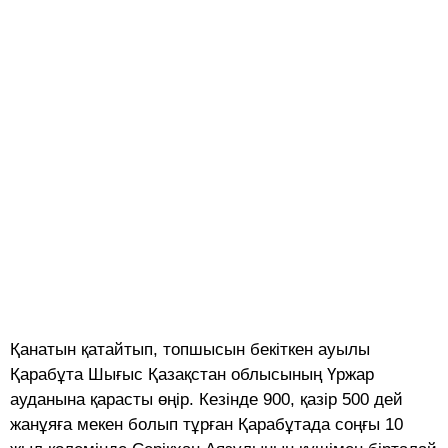
Қанатын қатайтып, топшысын бекіткен ауылы
Қарабұта Шығыс Қазақстан облысының Үржар
ауданына қарасты өңір. Кезінде 900, қазір 500 дей
жанұяға мекен болып тұрған Қарабұтада соңғы 10