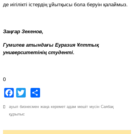
де иігілікті істердің ұйытқысы бола беруін қалаймыз.
Заңғар Зекенов,
Гумилев атындағы Еуразия Ұлттық
университетінің студенті.
0
Facebook
Twitter
Share
ауыл
бизнесмен
жаңа
керемет адам
мешіт
мүсін
Саябақ
құрылыс
Post