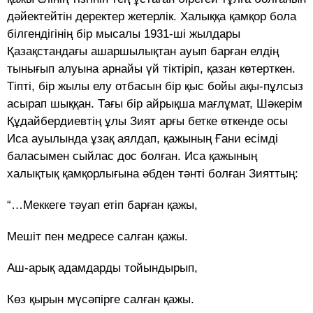
дәйектейтін деректер жетерлік. Халыққа қамқор бола
білгендігінің бір мысалы 1931-ші жылдары
Қазақстандағы ашаршылықтан ауып барған елдің
тынығып алуына арнайы үй тіктіріп, қазан көтерткен.
Тіпті, бір жылы елу отбасын бір қыс бойы ақы-пұлсыз
асырап шыққан. Тағы бір айрықша мағлұмат, Шәкерім
Құдайбердиевтің ұлы Зият арғы бетке өткенде осы
Иса ауылында ұзақ аялдап, қажының Ғани есімді
баласымен сыйлас дос болған. Иса қажының
халықтық қамқорлығына әбден тәнті болған Зияттың:
“…Меккеге тәуап етіп барған қажы,
Мешіт пен медресе салған қажы.
Аш-арық адамдарды тойындырып,
Көз қырын мүсәпірге салған қажы.