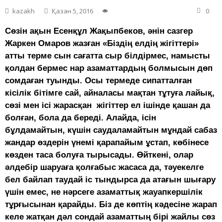
kazakh
Қазан 5, 2016
0
Сөзін ақын Есенқұл Жақыпбеков, әнін сазгер
Жаркен Омаров жазған «Біздің елдің жігіттері»
атты терме сын сағатта сыр білдірмес, намысты
қолдан бермес нар азаматтардың болмысын дөп
сомдаған туынды. Осы термеде сипатталған
кісілік бітімге сай, айналасы мақтан тұтуға лайық,
сөзі мен ісі жарасқан жігіттер ел ішінде қашан да
болған, бола да береді. Алайда, ісін
бұлдамайтын, күшін саудаламайтын мұндай сабаз
жандар өздерін үнемі қарапайым ұстап, көбінесе
көзден таса болуға тырысады. Өйткені, олар
әлдебір шаруаға қолғабыс жасаса да, тәуекелге
бел байлап таудай іс тындырса да атағын шығару
үшін емес, не нәрсеге азаматтық жауапкершілік
тұрғысынан қарайды. Біз де көптің кәдесіне жарап
келе жатқан дәл сондай азаматтың бірі жайлы сөз