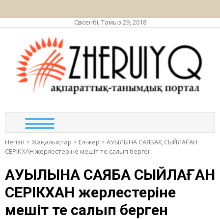
Сәрсенбі, Тамыз 29, 2018
ЖЕР
ақпа
та
по
Негізгі
>
Жаңалықтар
>
Ел-жер
>
АУЫЛЫНА САЯБАҚ СЫЙЛАҒАН
СЕРІКХАН жерлестеріне мешіт те салып берген
АУЫЛЫНА САЯБАҚ СЫЙЛАҒАН
СЕРІКХАН жерлестеріне
мешіт те салып берген