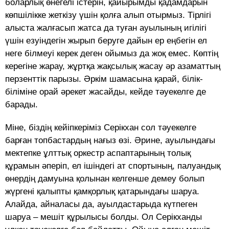
боларлық өнегелі істерін, қайырымды қадамдарын
көпшілікке жеткізу үшін қолға алып отырмыз. Тірлігі
алыста жалғасып жатса да туған ауылының игілігі
үшін езуіндегін жырып беруге дайын ер еңбегін ел
неге білмеуі керек деген ойымыз да жоқ емес. Көптің
керегіне жарау, жұртқа жақсылық жасау әр азаматтың
перзенттік парызы. Әркім шамасына қарай, білік-
біліміне орай әрекет жасайды, кейде тәуекелге де
барады.
Міне, біздің кейіпкеріміз Серікхан сол тәуекелге
барған топбастардың нағыз өзі. Әрине, ауылындағы
мектепке ұлттық оркестр аспаптарының толық
құрамын әперіп, ел ішіндегі ат спортының, палуандық
өнердің дамуына қолынан келгенше демеу болып
жүргені қалыпты қамқорлық қатарындағы шаруа.
Алайда, айналасы да, ауылдастарыда күтпеген
шаруа – мешіт құрылысы болды. Ол Серікханды