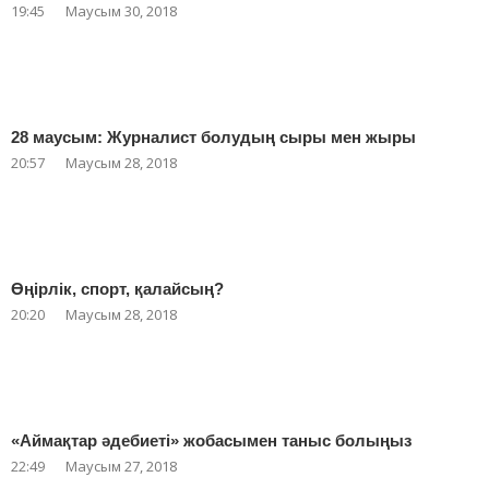
19:45
Маусым 30, 2018
28 маусым: Журналист болудың сыры мен жыры
20:57
Маусым 28, 2018
Өңірлік, спорт, қалайсың?
20:20
Маусым 28, 2018
«Аймақтар әдебиеті» жобасымен таныс болыңыз
22:49
Маусым 27, 2018