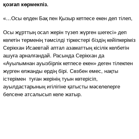
қозғап көрмекпіз.
«…Осы елден Бақ пен Қызыр кетпесе екен деп тілеп,
Осы жұрттың осал жерін түзеп жүрген шегесі» деп
келетін терменің тәмсілді тіркестері біздің кейіпкеріміз
Серікхан Исаевтай аптал азаматтың кісілік келбетін
ашуға арналғандай. Расында Серікхан да
«Ауылымнан ауызбірлік кетпесе екен» деген тілекпен
жүрген елжанды ердің бірі. Сөзбен емес, нақты
істерімен туған жерінің туын көтерісіп,
ауылдастарының игілігіне қатысты мәселелерге
белсене атсалысып келе жатыр.