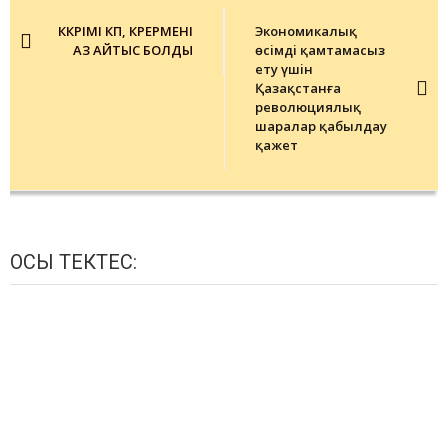
navigation
КӨКӨРІМІ КӨП, КӨРЕРМЕНІ
Экономикалық
АЗ АЙТЫС БОЛДЫ
өсiмдi қамтамасыз
ету үшiн
Қазақстанға
революциялық
шаралар қабылдау
қажет
ОСЫ ТЕКТЕС: