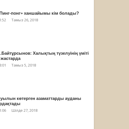
Пинг-понг» ханшайымы кім болады?
1:52
Тамыз 26, 2018
.Байтұрсынов: Халықтың түзелуінің үміті
 жастарда
8:01
Тамыз 5, 2018
уылын көтерген азаматтарды ауданы
рдақтады
1:06
Шілде 27, 2018