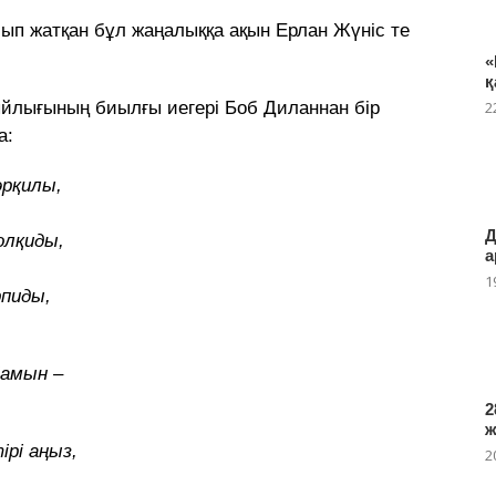
сып жатқан бұл жаңалыққа ақын Ерлан Жүніс те
«
қ
лығының биылғы иегері Боб Диланнан бір
2
а:
əрқилы,
Д
олқиды,
а
1
пиды,
бамын –
2
рі аңыз,
2