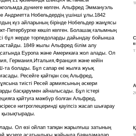
1
кгольмда дүниеге келген. Альфред Эммануэль
е Андриетта Нобельдердің үшінші ұлы.1842
дың күз айларының бірінде Нобельдер жанұясы
кт-Петербургке көшіп келген. Болашақ ғалымның
сі бұл жерде торпедоларды дайындау бойынша
С
к
бастайды. 1849 жылы Альфред білім алу
1
сатында Еуропа және Америкаға жол алады. Ол
ия, Германия,Итальия,Франция және кейін
-та болады. Бұл сапар екі жылға жуық
ғасады. Ресейге қайтқан соң Альфред,
ұясына тиісті Ресей армиясының әскери
А
рды басқарумен айналысады. Бұл істері
2
ецияға қайтуға мәжбүр болған Альфред,
әсіресе нитроглецеринді қауіпсіз жасап шығарау
к қызықтырады.
лады. Ол өзі ойлап тапқан жарылғыш затының
Қ
1
ндай жүзеге асатындығы жайында баяндамалар