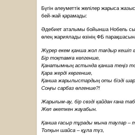
Бүгін әлеуметтік желілер жарыса жазы
бей-жай қарамады:
Əдебиет аталымы бойынша Нобель сый
өлең жариялады өзінің ФБ парақшасын
Жүрер екем қанша жол тағдыр кешіп 
Бір тоқтамға келгенше,
Қанатымның астында қанша теңіз т
Қара жерді көргенше,
Қанша жарылыстардың оты бізді шар
Соңғы сарбаз өлгенше?!
Жарығым-ау, бір сөзді қайдан ғана та
Жел əкеткен жауабын.
Қанша ғасыр тұрады мына таулар – ті
Толқын шайса – құла түз,