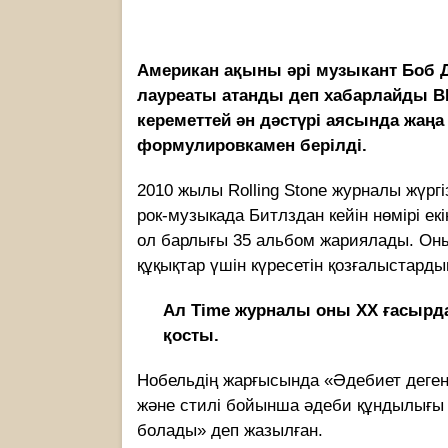
Американ ақыны әрі музыкант Боб
лауреаты атанды деп хабарлайды 
кереметтей ән дәстүрі аясында жаңа
формулировкамен берілді.
2010 жылы Rolling Stone журналы жүр
рок-музыкада Битлздан кейін нөмірі е
ол барлығы 35 альбом жариялады. Оны
құқықтар үшін күресетін қозғалыстард
Ал Time журналы оны ХХ ғасырд
қосты.
Нобельдің жарғысында «Әдебиет дегені
және стилі бойынша әдеби құндылығы
болады» деп жазылған.