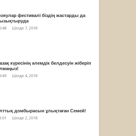
ояулар фестивалі біздің жастарды да
ызықтыруда
0:48
Шілде 7, 2018
азақ күресінің әлемдік белдесуін жіберіп
лмаңыз!
9:49
Шілде 4, 2018
лттық домбырасын ұлықтаған Семей!
3:01
Шілде 2, 2018