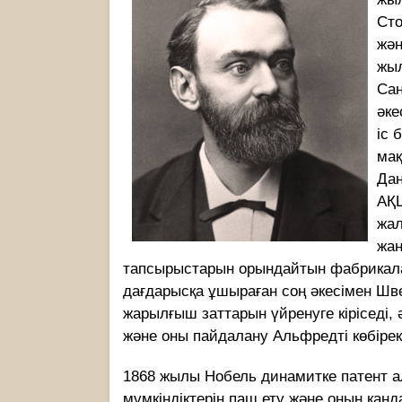
Сто
жән
жыл
Сан
әке
іс 
мақ
Дан
АҚШ
жал
жан
тапсырыстарын орындайтын фабрикала
дағдарысқа ұшыраған соң әкесімен Шв
жарылғыш заттарын үйренуге кіріседі, 
және оны пайдалану Альфредті көбіре
1868 жылы Нобель динамитке патент а
мүмкіндіктерін паш ету және оның қа