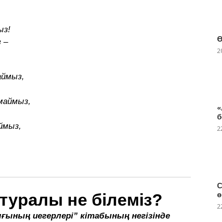
ыз!
Ө
 –
2
аймыз,
амаймыз,
«
б
аймыз,
2
С
ө
уралы не білеміз?
2
ының иегерлері” кітабының негізінде