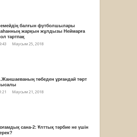
емейдің балғын футболшылары
аһанның жарқын жұлдызы Неймарға
ол тартпақ
9:43
Маусым 25, 2018
.Жаншаеваның төбеден ұрғандай төрт
мысалы
1:21
Маусым 21, 2018
оғамдық сана-2: Ұлттық тәрбие не үшін
ерек?