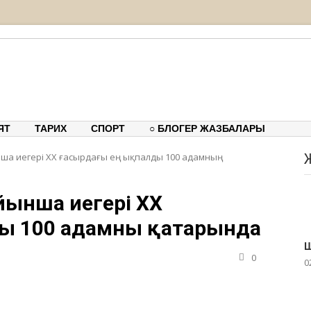
тық-танымдық порталы
ЯТ
ТАРИХ
СПОРТ
○ БЛОГЕР ЖАЗБАЛАРЫ
нша иегері ХХ ғасырдағы ең ықпалды 100 адамның
ойынша иегері ХХ
ы 100 адамның қатарында
Ш
0
0