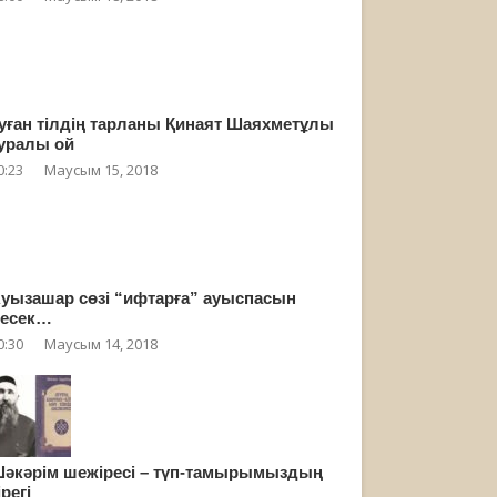
уған тілдің тарланы Қинаят Шаяхметұлы
уралы ой
0:23
Маусым 15, 2018
уызашар сөзі “ифтарға” ауыспасын
есек…
0:30
Маусым 14, 2018
әкәрім шежіресі – түп-тамырымыздың
ірегі