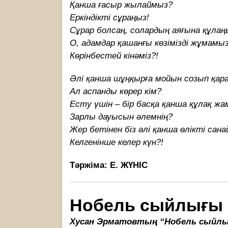
Қанша ғасыр жылаймыз?
Еркіндікті сұраңыз!
Сұрар болсаң, солардың аяғына құлаң
О, адамдар қашанғы көзімізді жұмамыз
Көрінбестей кінəміз?!
Əлі қанша шұңқырға мойын созып қар
Ал аспанды көрер кім?
Есту үшін – бір басқа қанша құлақ ж
Зарлы дауысын əлемнің?
Жер бетінен біз əлі қанша өлікті сан
Келгенінше келер күн?!
Тəржіма: Е. ЖҮНІС
Нобель сыйлығы т
Хусан Эрматовтың “Нобель сыйлығ