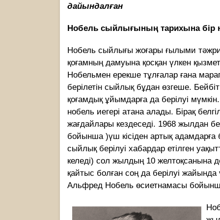
дайындалған
Нобель сыйлығының тарихына бір 
Нобель сыйлығы жоғары ғылыми тәжриб
қоғамның дамуына қосқан үлкен қызметт
Нобельмен ерекше тұлғалар ғана марап
берілетін сыйлық бұдан өзгеше. Бейб
қоғамдық ұйымдарға да берілуі мүмкін.
нобель иегері атана алады. Бірақ белг
жағдайлары кездеседі. 1968 жылдан бер
бойынша )үш кісіден артық адамдарға бе
сыйлық берілуі хабардар етілген уақытт
келеді) сол жылдың 10 желтоқсанына д
қайтыс болған соң да берілуі жайында
Альфред Нобель өсиетнамасы бойынша
Ноб
жыл