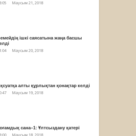
8:05
Маусым 21, 2018
емейдің ішкі саясатына жаңа басшы
елді
1:04
Маусым 20, 2018
қсуатқа алты құрлықтан қонақтар келді
0:47
Маусым 19, 2018
оғамдық сана–1: Ұлтсыздану қатері
8:00
Маусым 18, 2018