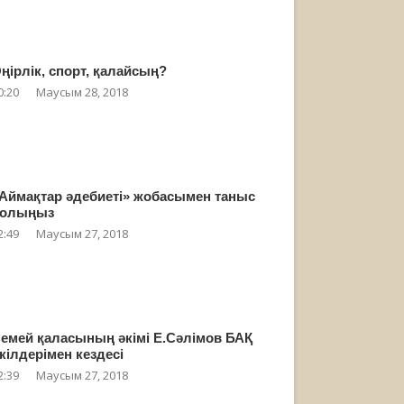
ңірлік, спорт, қалайсың?
0:20
Маусым 28, 2018
Аймақтар әдебиеті» жобасымен таныс
олыңыз
2:49
Маусым 27, 2018
емей қаласының әкімі Е.Сәлімов БАҚ
кілдерімен кездесі
2:39
Маусым 27, 2018