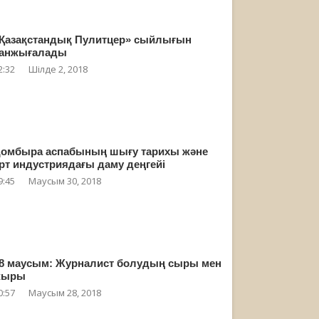
Қазақстандық Пулитцер» сыйлығын
анжығалады
2:32
Шілде 2, 2018
омбыра аспабының шығу тарихы және
рт индустриядағы даму деңгейі
9:45
Маусым 30, 2018
8 маусым: Журналист болудың сыры мен
жыры
0:57
Маусым 28, 2018