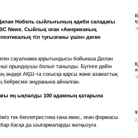
Б
қ
 Дилан Нобель сыйлығының әдеби саладағы
1
BBC News. Сыйлық оған «Американың
 поэтикалық тіл туғызғаны үшін» деген
гізген сауалнама қорытындысы бойынша Дилан
Қ
кінші орындаушы болып танылды. Бүгінге дейін
а
ң әндері АҚШ-та соғысқа қарсы және азаматтық
1
ың бейресми әнұранына айналған.
ағы ең ықпалды 100 адамның қатарына
Ұ
міз тек беллетристика ғана емес, оған формасы
2
 бар басқа да шығармаларды жатқызуға