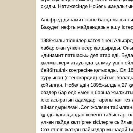
оқиды. Нәтижесінде Нобель жаңалығын
Альфред динамит және басқа жарылғыш
Бакудегі нефть майдандарын ашу істері
1888жылы тілшілер қателігінен Альфре
хабар оған үлкен әсер қалдырады. Оны
«динамит патшасы» деп атар еді. Бұд
қылмыскер» атауында қалмау үшін ойл
бейбітшілік конгресіне қатысады. Ол 
ауруынан (стенокардия) қайтыс болад
қойылған. Нобельдің 1895жылдың 27 
сөздер бар еді: «менің барша жылжи
іске асыратын адамдар тарапынан тез 
айналдырылған .Сол жолмен табылған 
құнды қағаздардан келетін табыстар, 
үлкен пайда келтірген кісілерге сыйлы
Сөз етіліп жатқан пайыздар мынадай бе