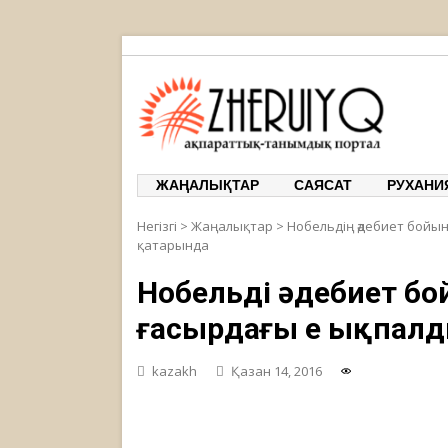
ЖЕРҰЙЫҚ
ақпарат
ЖАҢАЛЫҚТАР
САЯСАТ
РУХАНИ
Негізгі
>
Жаңалықтар
>
Нобельдің әдебиет бойы
қатарында
Нобельдің әдебиет б
ғасырдағы ең ықпалд
kazakh
Қазан 14, 2016