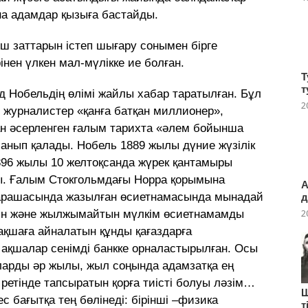
а адамдар қызыға бастайды.
 заттарын істеп шығару сонымен бірге
нен үлкен мал-мүлікке ие болған.
Т
т
д Нобельдің өлімі жайлы хабар таратылған. Бұл
2
 журналистер «қанға батқан миллионер»,
ан әсерленген ғалым тарихта «әлем бойынша
анып қалады. Нобель 1889 жылы дүние жүзілік
1896 жылы 10 желтоқсанда жүрек қантамыры
ы. Ғалым Стокгольмдағы Норра қорымына
А
қарашасында жазылған өсиетнамасында мынадай
д
2
тын және жылжымайтын мүлкім өсиетнамамды
ақшаға айналатын құнды қағаздарға
ақшалар сенімді банкке орналастырылған. Осы
оларды әр жылы, жыл соңында адамзатқа ең
қ ретінде тапсыратын қорға тиісті болуы ләзім…
Ш
с бағытқа тең бөлінеді: бірінші –физика
т