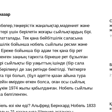
назар
С
ж
елер,төңкерістік жаңалықтар,мәдениет және
ж
ері үшін берілетін жоғары сыйлықтардың бірі.
1
атталады. Тек қана бейбітшілік саласына
ітшілік бойынша нобель сыйлығы ресми және
 Ереже бойынша бір адам тек қана бір рет
іленген заңның тарихта бірнеше рет бұзылған
і сыйлықты бір уақыттың ішінде (бір сала
Б
рілмеуі де заң ретінде бекітілді. Үміткерге
2
а тірі болып, (бұл әдетте қазан айына тура
ейін өмірден өткен болса, оған осы сыйлық
 үкім 1974 жылы қабылданған. Нобель сыйлығы
 белгіленген.
Қ
ель өзі кім еді? Альфред Бернхард Нобель 1833
к
дың 21 қазанында Швеция астанасы