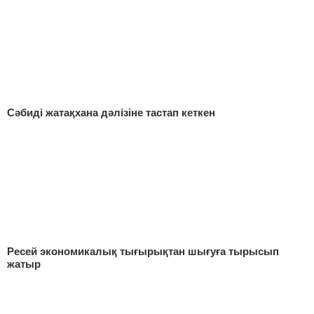
Сәбиді жатақхана дәлізіне тастап кеткен
Ресей экономикалық тығырықтан шығуға тырысып
жатыр