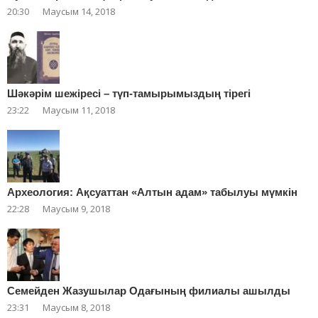
20:30
Маусым 14, 2018
Шәкәрім шежіресі – түп-тамырымыздың тірегі
23:22
Маусым 11, 2018
Археология: Ақсуаттан «Алтын адам» табылуы мүмкін
22:28
Маусым 9, 2018
Cемейден Жазушылар Одағының филиалы ашылды
23:31
Маусым 8, 2018