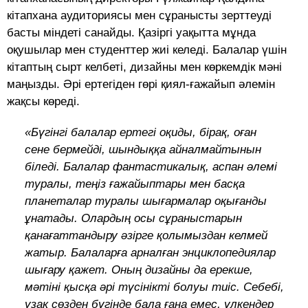
кітапхана аудиториясы мен сұранысты зерттеуді
басты міндеті санайды. Қазіргі уақытта мұнда
оқушылар мен студенттер жиі келеді. Балалар үшін
кітаптың сырт келбеті, дизайны мен көркемдік мәні
маңызды. Әрі ертегіден гөрі қиял-ғажайып әлемін
жақсы көреді.
«Бүгінгі балалар ертегі оқиды, бірақ, оған
сене бермейді, шындыққа айналмайтынын
біледі. Балалар фантастикалық, аспан әлемі
туралы, теңіз ғажайыптары мен басқа
планеталар туралы шығармалар оқығанды
ұнатады. Олардың осы сұраныстарын
қанағаттандыру әзірге қолымыздан келмей
жатыр. Балаларға арналған энциклопедиялар
шығару қажет. Оның дизайны да ерекше,
мәтіні қысқа әрі түсінікті болуы тиіс. Себебі,
ұзақ сөзден бүгінде бала ғана емес, үлкендер