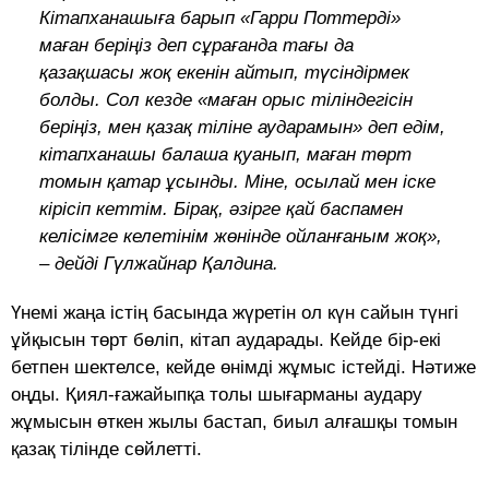
Кітапханашыға барып «Гарри Поттерді»
маған беріңіз деп сұрағанда тағы да
қазақшасы жоқ екенін айтып, түсіндірмек
болды. Сол кезде «маған орыс тіліндегісін
беріңіз, мен қазақ тіліне аударамын» деп едім,
кітапханашы балаша қуанып, маған төрт
томын қатар ұсынды. Міне, осылай мен іске
кірісіп кеттім. Бірақ, әзірге қай баспамен
келісімге келетінім жөнінде ойланғаным жоқ»,
– дейді Гүлжайнар Қалдина.
Үнемі жаңа істің басында жүретін ол күн сайын түнгі
ұйқысын төрт бөліп, кітап аударады. Кейде бір-екі
бетпен шектелсе, кейде өнімді жұмыс істейді. Нәтиже
оңды. Қиял-ғажайыпқа толы шығарманы аудару
жұмысын өткен жылы бастап, биыл алғашқы томын
қазақ тілінде сөйлетті.