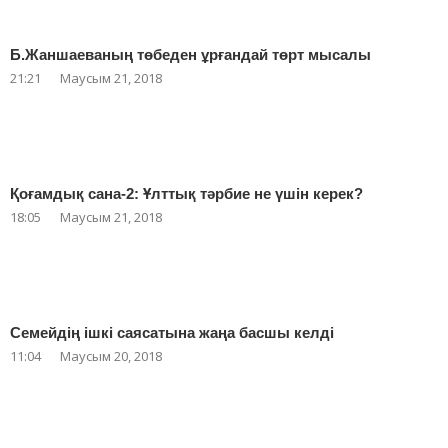
Б.Жаншаеваның төбеден ұрғандай төрт мысалы
21:21
Маусым 21, 2018
Қоғамдық сана-2: Ұлттық тәрбие не үшін керек?
18:05
Маусым 21, 2018
Семейдің ішкі саясатына жаңа басшы келді
11:04
Маусым 20, 2018