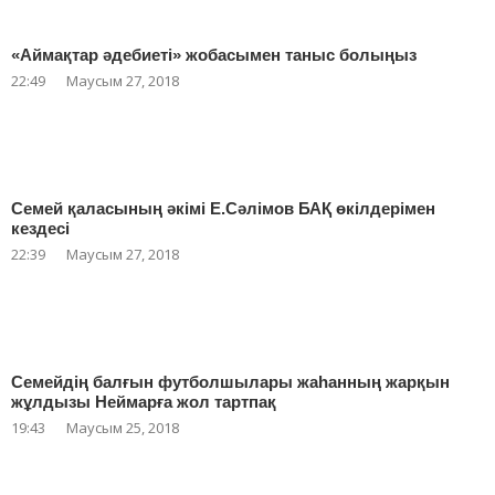
«Аймақтар әдебиеті» жобасымен таныс болыңыз
22:49
Маусым 27, 2018
Семей қаласының әкімі Е.Сәлімов БАҚ өкілдерімен
кездесі
22:39
Маусым 27, 2018
Семейдің балғын футболшылары жаһанның жарқын
жұлдызы Неймарға жол тартпақ
19:43
Маусым 25, 2018