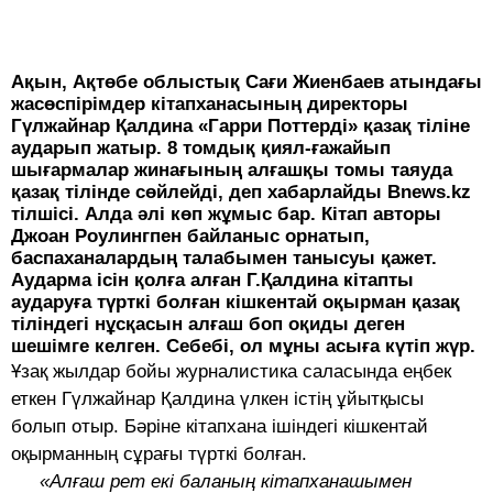
Ақын, Ақтөбе облыстық Сағи Жиенбаев атындағы
жасөспірімдер кітапханасының директоры
Гүлжайнар Қалдина «Гарри Поттерді» қазақ тіліне
аударып жатыр. 8 томдық қиял-ғажайып
шығармалар жинағының алғашқы томы таяуда
қазақ тілінде сөйлейді, деп хабарлайды Bnews.kz
тілшісі. Алда әлі көп жұмыс бар. Кітап авторы
Джоан Роулингпен байланыс орнатып,
баспаханалардың талабымен танысуы қажет.
Аударма ісін қолға алған Г.Қалдина кітапты
аударуға түрткі болған кішкентай оқырман қазақ
тіліндегі нұсқасын алғаш боп оқиды деген
шешімге келген. Себебі, ол мұны асыға күтіп жүр.
Ұзақ жылдар бойы журналистика саласында еңбек
еткен Гүлжайнар Қалдина үлкен істің ұйытқысы
болып отыр. Бәріне кітапхана ішіндегі кішкентай
оқырманның сұрағы түрткі болған.
«Алғаш рет екі баланың кітапханашымен