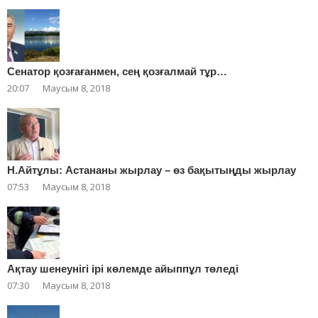
Сенатор қозғағанмен, сең қозғалмай тұр…
20:07
Маусым 8, 2018
Н.Айтұлы: Астананы жырлау – өз бақытыңды жырлау
07:53
Маусым 8, 2018
Ақтау шенеунігі ірі көлемде айыппұл төледі
07:30
Маусым 8, 2018