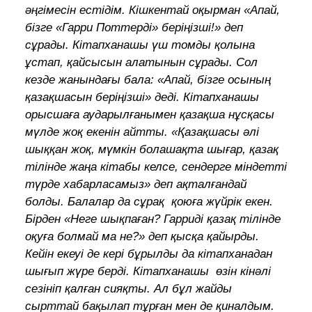
әңгімесін естідім. Кішкентай оқырман «Апай,
бізге «Гарри Поттерді» беріңізші!» деп
сұрады. Кітапханашы үш томды қолына
ұстап, қайсысын алатынын сұрады. Сол
кезде жанындағы бала: «Апай, бізге осының
қазақшасын беріңізші» деді. Кітапханашы
орысшаға аударылғанымен қазақша нұсқасы
мүлде жоқ екенін айтты. «Қазақшасы әлі
шыққан жоқ, мүмкін болашақта шығар, қазақ
тілінде жаңа кітабы келсе, сендерге міндетті
түрде хабарласамыз» деп ақталғандай
болды. Балалар да сұрақ қоюға жүйрік екен.
Бірден «Неге шықпаған? Гарриді қазақ тілінде
оқуға болмай ма не?» деп қысқа қайырды.
Кейін екеуі де кері бұрылды да кітапханадан
шығып жүре берді. Кітапханашы өзін кінәлі
сезініп қалған сияқты. Ал бұл жайды
сырттай бақылап тұрған мен де қиналдым.