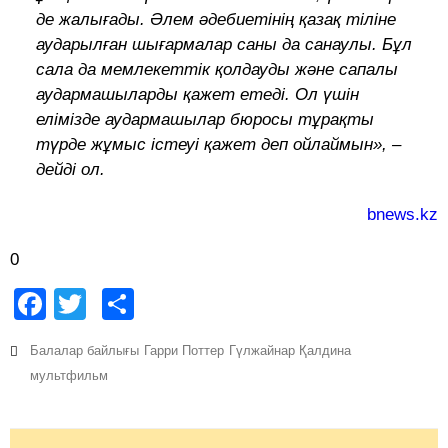
де жалығады. Әлем әдебиетінің қазақ тіліне
аударылған шығармалар саны да санаулы. Бұл
сала да мемлекеттік қолдауды және сапалы
аудармашыларды қажет етеді. Ол үшін
елімізде аудармашылар бюросы тұрақты
түрде жұмыс істеуі қажет деп ойлаймын», –
дейді ол.
bnews.kz
0
Facebook
Twitter
Share
Балалар байлығы
Гарри Поттер
Гүлжайнар Қалдина
мультфильм
Post