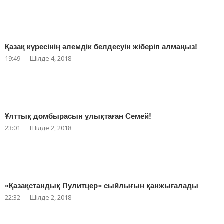
Қазақ күресінің әлемдік белдесуін жіберіп алмаңыз!
19:49
Шілде 4, 2018
Ұлттық домбырасын ұлықтаған Семей!
23:01
Шілде 2, 2018
«Қазақстандық Пулитцер» сыйлығын қанжығалады
22:32
Шілде 2, 2018