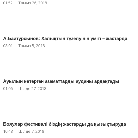
01:52
Тамыз 26, 2018
А.Байтұрсынов: Халықтың түзелуінің үміті – жастарда
08:01
Тамыз 5, 2018
Ауылын көтерген азаматтарды ауданы ардақтады
01:06
Шілде 27, 2018
Бояулар фестивалі біздің жастарды да қызықтыруда
10:48
Шілде 7, 2018