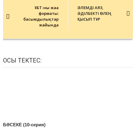
navigation
ҰБТ-ның жаңа
ӘЛЕМДІ АЯЗ,
форматы:
ӘДІЛБЕКТІ ӨЛЕҢ
басымдылықтар
ҚЫСЫП ТҰР
жайында
ОСЫ ТЕКТЕС:
БӘСЕКЕ (10-серия)