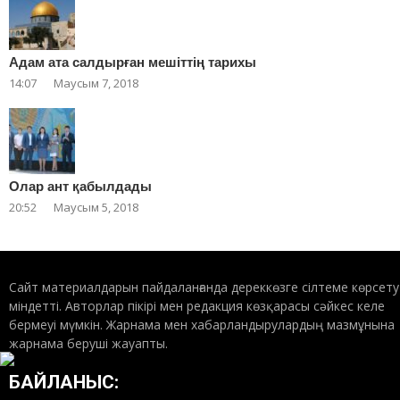
Адам ата салдырған мешіттің тарихы
14:07
Маусым 7, 2018
Олар ант қабылдады
20:52
Маусым 5, 2018
Сайт материалдарын пайдаланғанда дереккөзге сілтеме көрсету
міндетті. Авторлар пікірі мен редакция көзқарасы сәйкес келе
бермеуі мүмкін. Жарнама мен хабарландырулардың мазмұнына
жарнама беруші жауапты.
БАЙЛАНЫС: