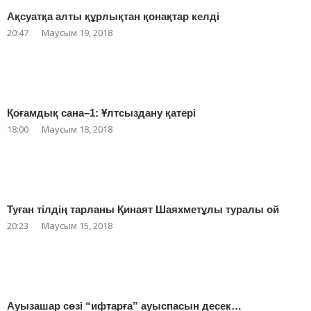
Ақсуатқа алты құрлықтан қонақтар келді
20:47
Маусым 19, 2018
Қоғамдық сана–1: Ұлтсыздану қатері
18:00
Маусым 18, 2018
Туған тілдің тарланы Қинаят Шаяхметұлы туралы ой
20:23
Маусым 15, 2018
Ауызашар сөзі “ифтарға” ауыспасын десек…