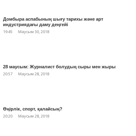
Домбыра аспабының шығу тарихы және арт
индустриядағы даму деңгейі
19:45
Маусым 30, 2018
28 маусым: Журналист болудың сыры мен жыры
20:57
Маусым 28, 2018
Өңірлік, спорт, қалайсың?
20:20
Маусым 28, 2018