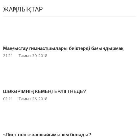
ЖАҢАЛЫҚТАР
Маңғыстау гимнастшылары биіктерді бағындырмақ
21:21
Тамыз 30, 2018
ШӘКӘРІМНІҢ КЕМЕҢГЕРЛІГІ НЕДЕ?
02:11
Тамыз 26, 2018
«Пинг-понг» ханшайымы кім болады?