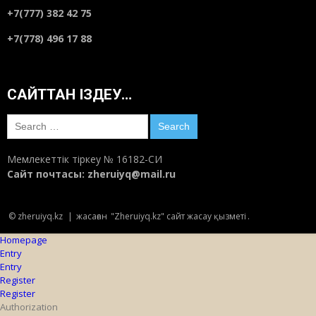
+7(777) 382 42 75
+7(778) 496 17 88
САЙТТАН ІЗДЕУ…
Search
for:
Мемлекеттік тіркеу № 16182-СИ
Сайт почтасы:
zheruiyq@mail.ru
© zheruiyq.kz
|
жасаған
"Zheruiyq.kz" сайт жасау қызметі
.
Homepage
Entry
Entry
Register
Register
Authorization