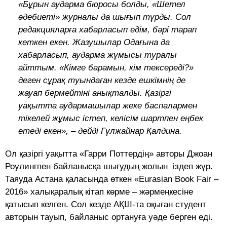
«Бұрын аударма бюросы болды, «Шетел
әдебиеті» журналы да шығып тұрды. Сол
редакцияларға хабарласып едім, бәрі тарап
кеткен екен. Жазушылар Одағына да
хабарласып, аударма жұмысы туралы
айттым. «Кімге барамын, кім тексереді?»
деген сұрақ туындаған кезде ешкімнің де
жауап бермейтіні анықталды. Қазіргі
уақытта аудармашылар жеке баспалармен
тікелей жұмыс істеп, келісім шартпен еңбек
етеді екен», – дейді Гүлжайнар Қалдина.
Ол қазіргі уақытта «Гарри Поттердің» авторы Джоан
Роулингпен байланысқа шығудың жолын іздеп жүр.
Таяуда Астана қаласында өткен «Eurasian Book Fair –
2016» халықаралық кітап көрме – жәрмеңкесіне
қатысып келген. Сол кезде АҚШ-та оқыған студент
авторын тауып, байланыс ортануға уәде берген еді.