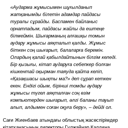
«Аударма жұмысымен шұғылданып
жатқанымды білетін адамдар пайдасы
туралы сұрайды. Баспамен байланыс
орнатпадым, пайдасы жайлы да ештеңе
білмеймін. Шығарманың алғашқы томын
аудару жұмысы аяқталып қалды. Жұмыс
біткен соң шығарып, балаларға беремін.
Олардың қалай қабылдайтынын білгім келеді.
Бір қызығы, кітап аударуға себепкер болған
кішкентай оқырман таяуда қайта келіп,
«Қазақшасы шықты ма?» деп сұрап кеткен
екен. Ендігі ойым, бірінші томды аудару
жұмысы түгел аяқталған соң өзім
компьютерден шығарып, әлгі баланы тауып
алып, алдымен соған оқуға беру», – дейді ол.
Сағи Жиенбаев атындағы облыстық жасөспірімдер
кітапханасының директоры Гүлжайнар Қалдина