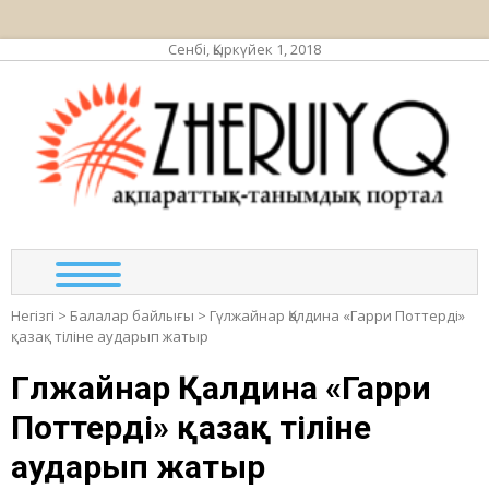
Сенбі, Қыркүйек 1, 2018
ЖЕР
ақпа
та
по
Негізгі
>
Балалар байлығы
>
Гүлжайнар Қалдина «Гарри Поттерді»
қазақ тіліне аударып жатыр
Гүлжайнар Қалдина «Гарри
Поттерді» қазақ тіліне
аударып жатыр