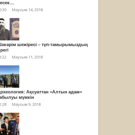
есек…
0:30
Маусым 14, 2018
әкәрім шежіресі – түп-тамырымыздың
ірегі
3:22
Маусым 11, 2018
рхеология: Ақсуаттан «Алтын адам»
абылуы мүмкін
2:28
Маусым 9, 2018