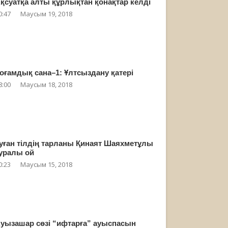
қсуатқа алты құрлықтан қонақтар келді
0:47
Маусым 19, 2018
оғамдық сана–1: Ұлтсыздану қатері
8:00
Маусым 18, 2018
уған тілдің тарланы Қинаят Шаяхметұлы
уралы ой
0:23
Маусым 15, 2018
уызашар сөзі “ифтарға” ауыспасын