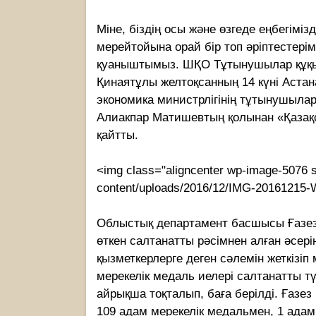
Міне, біздің осы және өзгеде еңбегімізд
мерейтойына орай бір топ әріптестері
қуаныштымыз. ШҚО Тұтынушылар құқығ
Қинаятұлы желтоқсанның 14 күні Астан
экономика министрлігінің тұтынушылар
Алиакпар Матишевтың қолынан «Қазақс
қайтты.
<img class="aligncenter wp-image-5076 si
content/uploads/2016/12/IMG-20161215-W
Облыстық департамент басшысы Ғазез
өткен салтанатты рәсімнен алған әсе
қызметкерлерге деген сәлемін жеткізіп 
мерекелік медаль иелері салтанатты тү
айрықша тоқталып, баға берілді. Ғазе
109 адам мерекелік медальмен, 1 адам