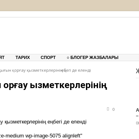
тық-танымдық порталы
ЯТ
ТАРИХ
СПОРТ
○ БЛОГЕР ЖАЗБАЛАРЫ
ғын қорғау қызметкерлерінің еңбегі де еленді
қорғау қызметкерлерінің
0
А
–
 қызметкерлерінің еңбегі де еленді
0
ze-medium wp-image-5075 alignleft"