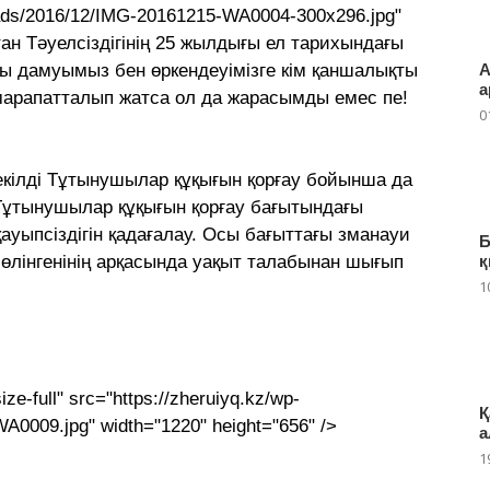
loads/2016/12/IMG-20161215-WA0004-300x296.jpg"
қстан Тәуелсіздігінің 25 жылдығы ел тарихындағы
ғы дамуымыз бен өркендеуімізге кім қаншалықты
А
а
 марапатталып жатса ол да жарасымды емес пе!
0
екілді Тұтынушылар құқығын қорғау бойынша да
 Тұтынушылар құқығын қорғау бағытындағы
ауыпсіздігін қадағалау. Осы бағыттағы зманауи
Б
л бөлінгенінің арқасында уақыт талабынан шығып
қ
1
ze-full" src="https://zheruiyq.kz/wp-
Қ
A0009.jpg" width="1220" height="656" />
а
1