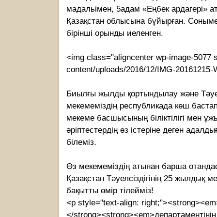
мадальімен, 5адам «Еңбек ардагері» а
Қазақстан облысына бұйырған. Соныме
бірінші орынды иеленген.
<img class="aligncenter wp-image-5077 si
content/uploads/2016/12/IMG-20161215-W
Биылғы жылды қортындылау және Тәуелс
мекемеміздің республикада көш бастап 
мекеме басшысының біліктілігі мен ұж
әріптестердің өз істеріне деген адал
білеміз.
Өз мекемеміздің атынан барша отандас
Қазақстан Тәуелсіздігінің 25 жылдық 
бақытты өмір тілейміз!
<p style="text-align: right;"><strong
</strong><strong><em>департаментіні