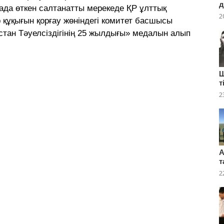
д
ада өткен салтанатты мерекеде ҚР ұлттық
2
 құқығын қорғау жөніндегі комитет басшысы
тан Тәуелсіздігінің 25 жылдығы» медалын алып
Ш
т
2
А
т
2