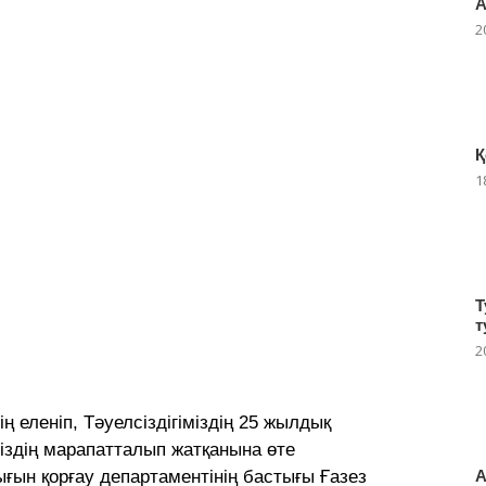
А
2
Қ
1
Т
т
2
ің еленіп, Тәуелсіздігіміздің 25 жылдық
міздің марапатталып жатқанына өте
А
ын қорғау департаментінің бастығы Ғазез