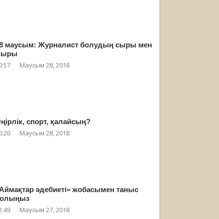
8 маусым: Журналист болудың сыры мен
жыры
0:57
Маусым 28, 2018
ңірлік, спорт, қалайсың?
0:20
Маусым 28, 2018
Аймақтар әдебиеті» жобасымен таныс
олыңыз
2:49
Маусым 27, 2018