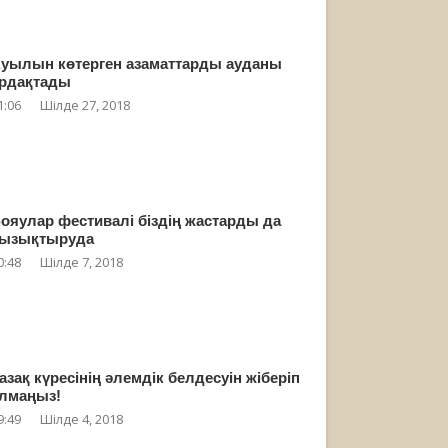
уылын көтерген азаматтарды ауданы
рдақтады
1:06
Шілде 27, 2018
ояулар фестивалі біздің жастарды да
ызықтыруда
0:48
Шілде 7, 2018
азақ күресінің әлемдік белдесуін жіберіп
лмаңыз!
9:49
Шілде 4, 2018