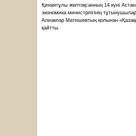
Қинаятұлы желтоқсанның 14 күні Астан
экономика министрлігінің тұтынушылар
Алиакпар Матишевтың қолынан «Қазақс
қайтты.