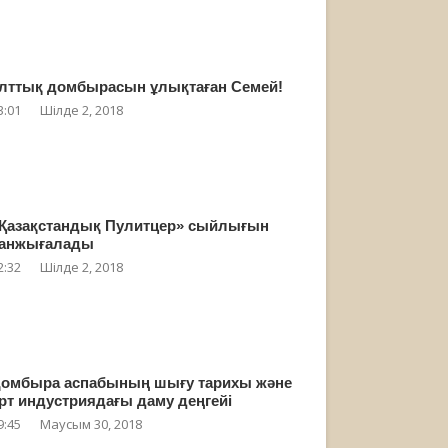
лттық домбырасын ұлықтаған Семей!
3:01
Шілде 2, 2018
Қазақстандық Пулитцер» сыйлығын
анжығалады
2:32
Шілде 2, 2018
омбыра аспабының шығу тарихы және
рт индустриядағы даму деңгейі
9:45
Маусым 30, 2018