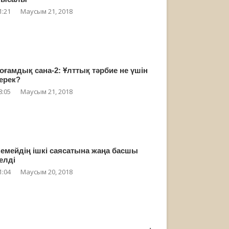
1:21
Маусым 21, 2018
оғамдық сана-2: Ұлттық тәрбие не үшін
ерек?
8:05
Маусым 21, 2018
емейдің ішкі саясатына жаңа басшы
елді
1:04
Маусым 20, 2018