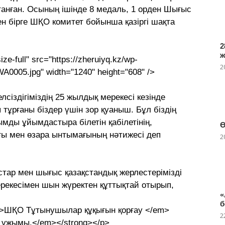
танған. Осының ішінде 8 медаль, 1 орден Шығыс
н бірге ШҚО комитет бойынша қазіргі шақта
2
ze-full" src="https://zheruiyq.kz/wp-
2
A0005.jpg" width="1240" height="608" />
іздігіміздің 25 жылдық мерекесі кезінде
тұрғаны біздер үшін зор қуаныш. Бұл біздің
ымды ұйымдастыра білетін қабілетінің,
Ө
дығы мен өзара ынтымағының нәтижесі деп
2
тар мен шығыс қазақстандық жерлестерімізді
мерекесімен шын жүректен құттықтай отырып,
«
б
><em>ШҚО Тұтынушылар құқығын қорғау </em>
2
ң ұжымы.</em></strong></p>