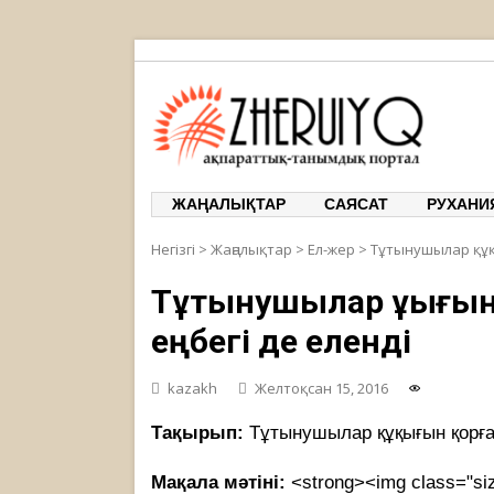
ЖЕРҰЙЫҚ
ақпарат
ЖАҢАЛЫҚТАР
САЯСАТ
РУХАНИ
Негізгі
>
Жаңалықтар
>
Ел-жер
>
Тұтынушылар құқы
Тұтынушылар құқығын 
еңбегі де еленді
kazakh
Желтоқсан 15, 2016
Тақырып:
Тұтынушылар құқығын қорғау
Мақала мәтіні:
<strong><img class="si