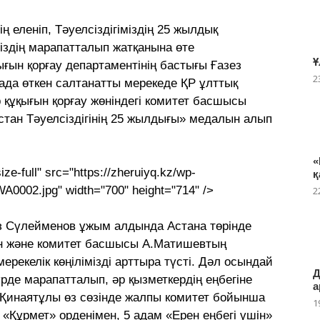
ің еленіп, Тәуелсіздігіміздің 25 жылдық
міздің марапатталып жатқанына өте
Ұ
ын қорғау департаментінің бастығы Ғазез
2
ада өткен салтанатты мерекеде ҚР ұлттық
 құқығын қорғау жөніндегі комитет басшысы
тан Тәуелсіздігінің 25 жылдығы» медалын алып
«
ze-full" src="https://zheruiyq.kz/wp-
қ
A0002.jpg" width="700" height="714" />
2
 Сүлейменов ұжым алдында Астана төрінде
рін және комитет басшысы А.Матишевтың
мерекелік көңілімізді арттыра түсті. Дәл осындай
Д
рде марапатталып, әр қызметкердің еңбегіне
а
з Қинаятұлы өз сөзінде жалпы комитет бойынша
1
 «Құрмет» орденімен, 5 адам «Ерен еңбегі үшін»