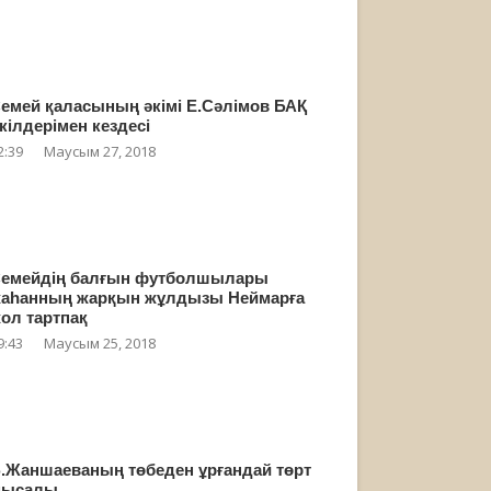
емей қаласының әкімі Е.Сәлімов БАҚ
кілдерімен кездесі
2:39
Маусым 27, 2018
емейдің балғын футболшылары
аһанның жарқын жұлдызы Неймарға
ол тартпақ
9:43
Маусым 25, 2018
.Жаншаеваның төбеден ұрғандай төрт
мысалы