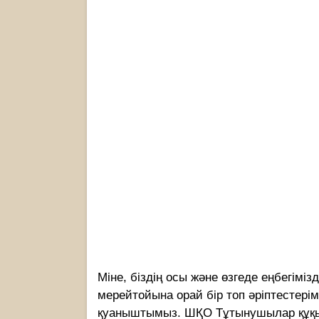
Міне, біздің осы және өзгеде еңбегімізд
мерейтойына орай бір топ әріптестері
қуаныштымыз. ШҚО Тұтынушылар құқығ