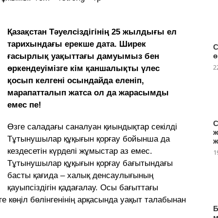
Қазақстан Тәуелсіздігінің 25 жылдығы ел
тарихындағы ерекше дата. Ширек
С
ғасырлық уақыттағы дамуымыз бен
ө
2
өркендеуімізге кім қаншалықты үлес
қосып келгені осындайда еленіп,
марапатталып жатса ол да жарасымды
емес пе!
С
Өзге саладағы саналуан қиындықтар секілді
ж
Тұтынушылар құқығын қорғау бойынша да
ж
кездесетін күрделі жұмыстар аз емес.
1
Тұтынушылар құқығын қорғау бағытындағы
басты қағида – халық денсаулығының
қауыпсіздігін қадағалау. Осы бағыттағы
ге көңіл бөлінгенінің арқасында уақыт талабынан
Б