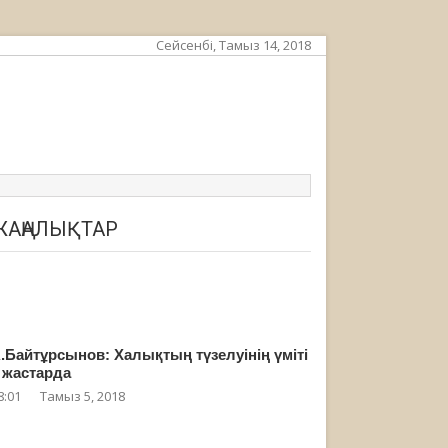
Сейсенбі, Тамыз 14, 2018
ЖАҢАЛЫҚТАР
.Байтұрсынов: Халықтың түзелуінің үміті
 жастарда
8:01
Тамыз 5, 2018