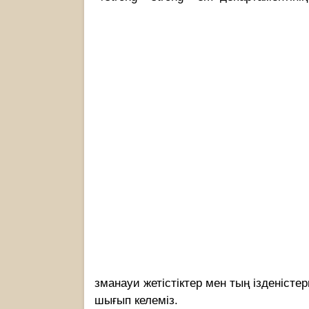
зманауи жетістіктер мен тың ізденістер
шығып келеміз.