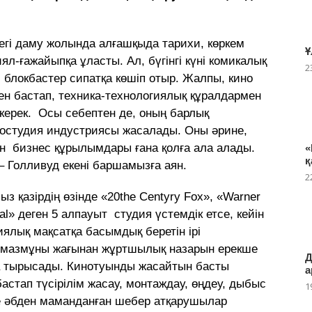
дегі даму жолында алғашқыда тарихи, көркем
Ұ
ял-ғажайыпқа ұласты. Ал, бүгінгі күні комикалық
2
 блокбастер сипатқа көшіп отыр. Жалпы, кино
ен бастап, техника-технологиялық құралдармен
 керек. Осы себептен де, оның барлық
иностудия индустриясы жасалады. Оны әрине,
ен бизнес құрылымдары ғана қолға ала алады.
«
қ
– Голливуд екені баршамызға аян.
2
з қазірдің өзінде «20the Centyry Fox», «Warner
al» деген 5 алпауыт студия үс­темдік етсе, кейін
иялық мақсатқа басымдық беретін ірі
уд мазмұны жа­ғынан жұртшылық назарын ерекше
Д
а тырысады. Кинотуынды жасайтын бас­ты
а
бастап түсірілім жасау, монтаждау, өңдеу, дыбыс
1
е әбден маманданған шебер атқарушылар