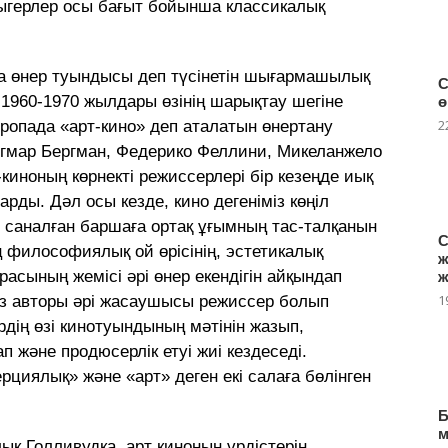
дыгерлер осы бағыт бойынша классикалық
а өнер туындысы деп түсінетін шығар­машылық
С
 1960-1970 жылдары өзінің шарықтау шегіне
ө
2
ропада «арт-кино» деп аталатын өнертану
нгмар Бергман, Федерико Феллини, Микеланжело
киноның көрнекті режиссерлері бір кезеңде иық
рды. Дәл осы кезде, кино дегеніміз көңіл
деп саналған баршаға ортақ ұғымның тас-талқанын
С
 философиялық ой өрісінің, эстетикалық
ж
асының жемісі әрі өнер екендігін айқындап
ж
1
ғыз авторы әрі жасаушысы режиссер болып
дің өзі кинотуындының мәтінін жазып,
п және продюсерлік етуі жиі кездеседі.
рциялық» және «арт» деген екі салаға бөлінген
Б
ық Голливудқа, арт киноның үрдістерін