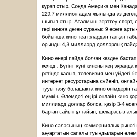
құрап отыр. Сонда Америка мен Канад
229,7 миллион адам жылында аз дегенд
шығып отыр. Аталмыш зерттеу спорт, 
гөрі киноға деген сұраныс 9 есеге арты
бойынша кино театрлардан тапқан таб
орынды 4,8 миллиард долларлық пайд
Кино өнері пайда болған кезден бас­т
келеді. Бүгінгі күні киноны кең экранда
ретінде қалып, телевизия мен үйдегі б
интернет ресурстарына сүйеніп, онлай
тууы таяу болашақта кино өнімдерін т
мүмкін. Әлемдегі ең ірі онлайн кино қ
миллиард доллар болса, қазір 3-4 есег
барған сайын ұлғайып, шекарасыз алып
Кино саласының коммерциялық рыно­гін
аңғартатын сапалы туындыларын әлемді