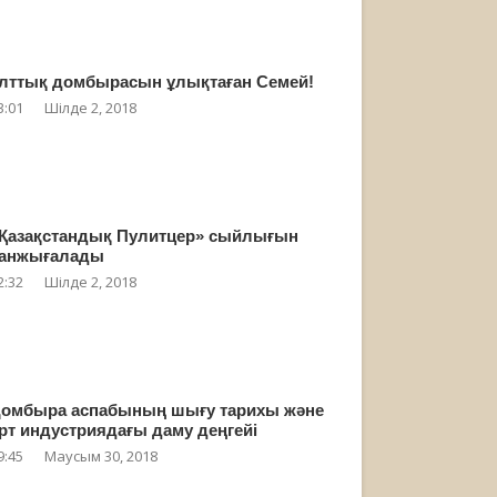
лттық домбырасын ұлықтаған Семей!
3:01
Шілде 2, 2018
Қазақстандық Пулитцер» сыйлығын
анжығалады
2:32
Шілде 2, 2018
омбыра аспабының шығу тарихы және
рт индустриядағы даму деңгейі
9:45
Маусым 30, 2018