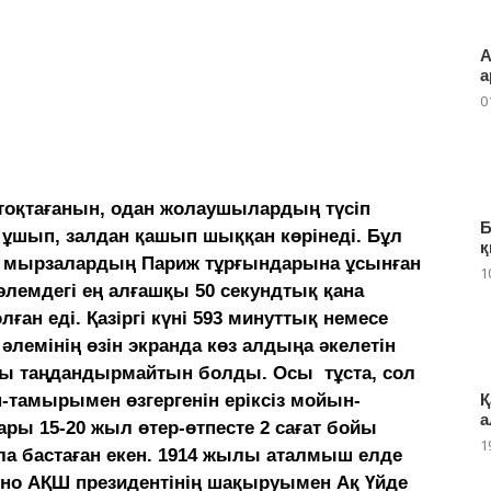
А
а
0
 тоқтағанын, одан жолаушылардың түсіп
Б
і ұшып, залдан қашып шыққан көрінеді. Бұл
қ
 мырзалардың Париж тұрғындарына ұсынған
1
әлемдегі ең алғашқы 50 секундтық қана
ан еді. Қазіргі күні 593 минуттық немесе
әлемінің өзін экранда көз алдыңа әкелетін
ы таң­дандырмайтын болды. Осы тұста, сол
Қ
-тамырымен өзгергенін ерік­сіз мойын­­­
а
ары 15-20 жыл өтер-өтпесте 2 сағат бойы
1
ла бастаған екен. 1914 жылы аталмыш ел­де
кино АҚШ президентінің шақыруымен Ақ Үйде