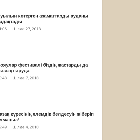
уылын көтерген азаматтарды ауданы
рдақтады
1:06
Шілде 27, 2018
ояулар фестивалі біздің жастарды да
ызықтыруда
0:48
Шілде 7, 2018
азақ күресінің әлемдік белдесуін жіберіп
лмаңыз!
9:49
Шілде 4, 2018