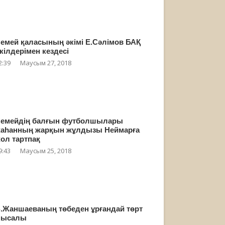
емей қаласының әкімі Е.Сәлімов БАҚ
кілдерімен кездесі
2:39
Маусым 27, 2018
емейдің балғын футболшылары
аһанның жарқын жұлдызы Неймарға
ол тартпақ
9:43
Маусым 25, 2018
.Жаншаеваның төбеден ұрғандай төрт
мысалы