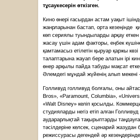
тұсаукесерін өткізген.
Кино өнері ғасырдан астам уақыт ішін
жанрларынан бастап, орта кезеңінде қи
көп сериялы туындыларды арқау еткен
жасау үшін адам факторы, еңбек күшін
қамтамасыз етілетін қыруар қаржы көзі
талаптарына жауап бере алатын ірі к
өнер арқылы пайда табуды мақсат етк
Әлемдегі мұндай жүйенің алып мекені 
Голливуд голливуд болғалы, оны айтасы
Bros», «Paramount, Columbia», «Univers
«Walt Disney» келіп қо­сылды. Коммерц
студияларды не­гіз етіп алған Голлив
аударарлықтай тақырыптарды таңдауғ
тәсілдеріне келсек, сценарий жазудан 
режиссурасы дегендей әр кезеңдерінд