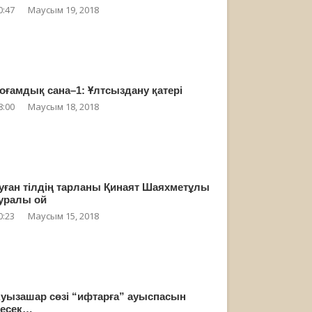
0:47
Маусым 19, 2018
оғамдық сана–1: Ұлтсыздану қатері
8:00
Маусым 18, 2018
уған тілдің тарланы Қинаят Шаяхметұлы
уралы ой
0:23
Маусым 15, 2018
уызашар сөзі “ифтарға” ауыспасын
есек…