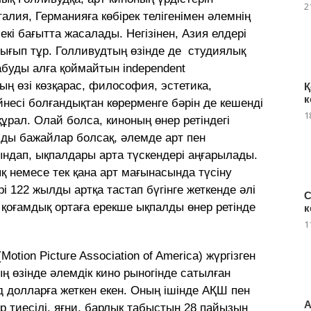
2
лия, Германияға көбірек телігенімен әлемнің
кі бағытта жасалады. Негізінен, Азия елдері
ығып тұр. Голливудтың өзінде де студиялық
буды алға қоймайтын independent
ң өзі көзқарас, философия, эстетика,
Қ
к
ейнесі болғандықтан көрерменге бәрін де кешенді
1
рал. Олай болса, киноның өнер ретіндегі
айды бажайлар болсақ, әлемде арт пен
ындап, ықпалдары арта түскендері аңғарылады.
 немесе тек қана арт мағынасында түсіну
і 122 жылды артқа тастап бүгінге жеткенде әлі
С
і қоғамдық ортаға ерекше ықпалды өнер ретінде
к
1
ion Picture Association of America) жүргізген
ң өзінде әлемдік кино рыногінде сатылған
д долларға жеткен екен. Оның ішінде АҚШ пен
А
 тиесілі, яғни, барлық табыстың 28 пайызын