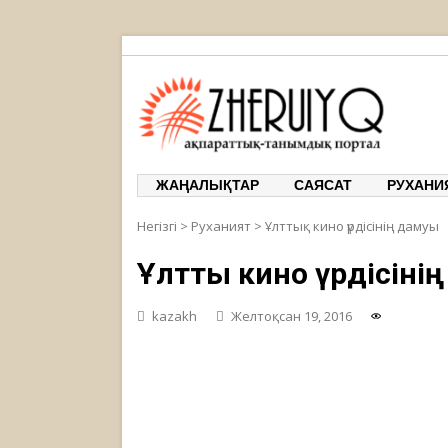
ЖЕРҰЙЫҚ
ақпарат
ЖАҢАЛЫҚТАР
САЯСАТ
РУХАНИ
Негізгі
>
Руханият
>
Ұлттық кино үрдісінің дамуы
Ұлттық кино үрдісіні
kazakh
Желтоқсан 19, 2016