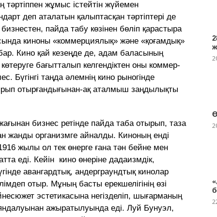
аң тәртіппен жұмыс іс­тейтін жүйемен
дарт деп аталатын қа­лыптасқан тәртіптері де
ны бизнестен, пайда табу көзінен бөліп қарастыра
2
­­­сында киноны «коммерциялық» және «қоғамдық»
ық бар. Кино қай кезеңде де, адам баласының
2
л кө­теруге бағытталып келгендіктен оны ком­мер­
ес. Бүгінгі таңда әлемнің кино рыногінде
дырып отырғандығынан-ақ атал­мыш заңдылықты
Ө
 жағынан бизнес ретінде пайда таба отырып, таза
2
ан жанды организмге айналды. Киноның енді
 1916 жылы ол тек өнерге ғана тән бейне мен
тта еді. Кейін кино өнеріне дадаизмдік,
гінде авангардтық, андерграундтық кинолар
«
мдеп отыр. Мұның басты ерек­шелігінің өзі
б
несюжет эстетикасына негізделіп, шығарманың
2
баяндалуынан ажыратылуында еді. Луй Бунуэл,