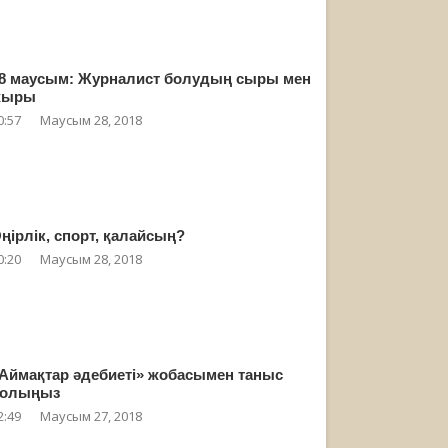
8 маусым: Журналист болудың сыры мен
жыры
0:57
Маусым 28, 2018
ңірлік, спорт, қалайсың?
0:20
Маусым 28, 2018
Аймақтар әдебиеті» жобасымен таныс
олыңыз
2:49
Маусым 27, 2018