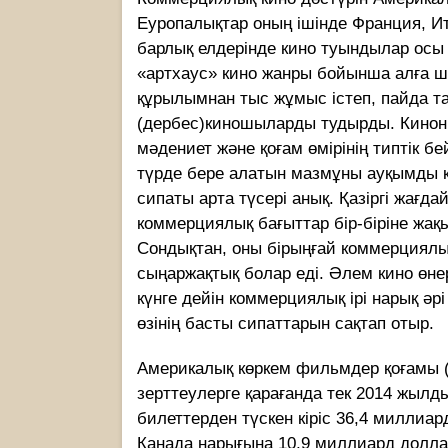
Еуропалықтар оның ішінде Франция, Ита
барлық елдерінде кино туындылар осы е
«артхаус» кино жанры бойынша алға ш
құрылымнан тыс жұмыс істеп, пайда та
(дербес)киношыларды тудырды. Киноны
мәдениет және қоғам өмірінің типтік б
түрде бере алатын мазмұны ауқымды құ
сипаты арта түсері анық. Қазіргі жағд
коммерциялық бағыттар бір-біріне жақ
Сондықтан, оны бірыңғай коммерциялық
сыңаржақтық болар еді. Әлем кино өнер
күнге дейін коммерциялық ірі нарық әр
өзінің басты сипаттарын сақтап отыр.
Америкалық көркем фильмдер қоғамы (Mot
зерттеулерге қарағанда тек 2014 жылды
билеттерден түскен кіріс 36,4 миллиар
Канада нарығына 10,9 миллиард доллар