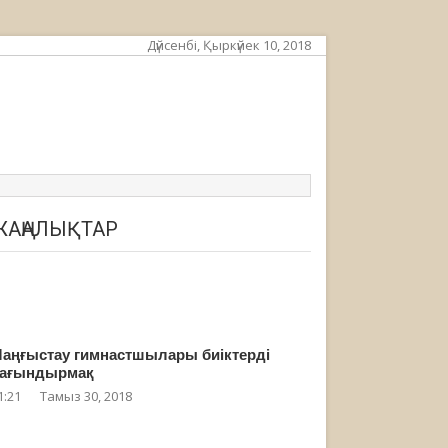
Дүйсенбі, Қыркүйек 10, 2018
ЖАҢАЛЫҚТАР
аңғыстау гимнастшылары биіктерді
ағындырмақ
1:21
Тамыз 30, 2018