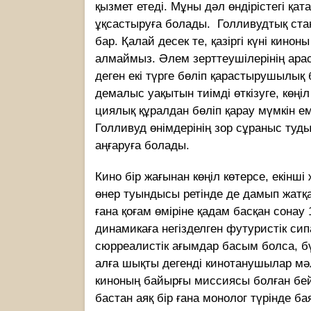
қызмет етеді. Мұны дәл өндірістегі қат
ұқсастыруға болады. Голливудтық стан
бар. Қалай десек те, қазіргі күні кино
алмаймыз. Әлем зерттеушілерінің ара­
деген екі түрге бөліп қа­рас­­­тырушыл
демалыс уа­қы­тын тиімді өткізуге, көңі
циялық құралдан бөліп қарау мүм­кін ем
Голливуд өнімдерінің зор сұ­раныс ту
аңғаруға болады.
Кино бір жағынан көңіл көтерсе, екінші
өнер туындысы ретінде де дамып жатқ
ғана қоғам өміріне қадам басқан сонау
динамикаға негізделген футуристік сипа
сюрреалистік ағымдар басым болса, бү
алға шықты дегенді кинотанушылар мәлі
киноның байырғы миссиясы болған бей
бастан аяқ бір ғана монолог түрінде 