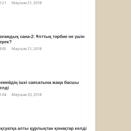
1:21
Маусым 21, 2018
оғамдық сана-2: Ұлттық тәрбие не үшін
ерек?
8:05
Маусым 21, 2018
емейдің ішкі саясатына жаңа басшы
елді
1:04
Маусым 20, 2018
қсуатқа алты құрлықтан қонақтар келді