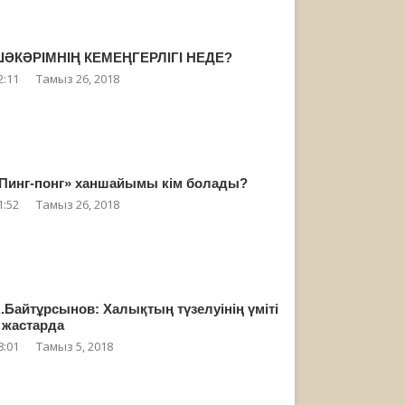
ӘКӘРІМНІҢ КЕМЕҢГЕРЛІГІ НЕДЕ?
2:11
Тамыз 26, 2018
Пинг-понг» ханшайымы кім болады?
1:52
Тамыз 26, 2018
.Байтұрсынов: Халықтың түзелуінің үміті
 жастарда
8:01
Тамыз 5, 2018