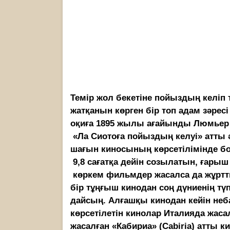
Темір жол бекетіне пойыздың келіп
жатқанын көрген бір топ адам зәрес
оқиға 1895 жылы ағайынды Люмьер
«Ла Сиотоға пойыздың келуі» атты 
шағын киносының көрсетілімінде болғ
9,8 сағатқа дейін созылатын, ғарыш 
көркем фильмдер жасалса да жұртт
бір тұңғыш кинодан соң дүниенің түп
дайсың. Алғашқы кинодан кейін не­б
көрсетілетін кинолар Италияда жаса
жасалған «Кабириа» (Cabiria) атты 