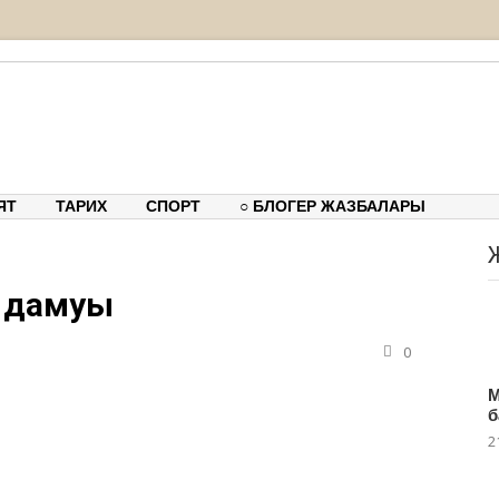
тық-танымдық порталы
ЯТ
ТАРИХ
СПОРТ
○ БЛОГЕР ЖАЗБАЛАРЫ
ң дамуы
0
М
б
2