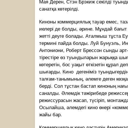
Мая Дерен, Стэн Брэкиж секілді туын
санатқа көтерілді.
Киноны коммерциялық тауар емес, таз
иелері де болды, әрине. Мұндай бағыт
жетті деуге болады. Аталмыш тұста Еу
термині пайда болды. Луй Бунуэль, И
Антониони, Роберт Брессон сынды арт-
тірестіре өз туындыларын жарыққа шыға
көтеретін, бос уақыт өткізетін құрал 
шығарды. Кино дегеніміз туындыгердің
талғам-танымының, әлемге деген көзқар
берді. Сол тұстан бастап киноның на
саналды. Әлемдік тәжірибеде режиссер
режиссурасын жасап, түсіріп, монтажда
Осылайша, әлемдегі кино өнері «ком­ме
жайы бар.
Коммерциялық кино дәстүрін Аме­рикал