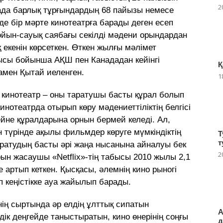
2
ада барлық тұрғындардың 68 пайызы немесе
е бір мәрте кинотеатрға барады деген есеп
ойын-сауық саябағы секілді мәдени орындардан
қ екенін көрсеткен. Өткен жылғы мәлімет
ысы бойынша АҚШ пен Канададан кейінгі
Қ
амен Қытай иеленген.
1
ап кинотеатр – оны таратушы басты құрал болып
 кинотеатрда отырып көру мәдениеттіліктің белгісі
ейне құралдарына орнын бермей келеді. Ал,
н түрінде ақылы фильмдер көруге мүмкіндіктің
Т
т
аратудың басты әрі жаңа нысанына айналуы бек
2
орын жасаушы «Netflix»-тің табысы 2010 жылы 2,1
е артып кеткен. Қысқасы, әлемнің кино рыногі
 кеңістікке ауа жайылып барады.
ің сыртында әр елдің ұлттық сипатын
А
к деңгейде таныстыратын, кино өнерінің соңғы
д