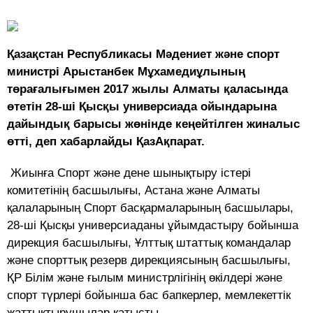
Қазақстан Республикасы Мәдениет және спорт
министрі Арыстанбек Мұхамедиұлының
төрағалығымен 2017 жылы Алматы қаласында
өтетін 28-ші Қысқы универсиада ойындарына
дайындық барысы жөнінде кеңейтілген жиналыс
өтті, деп хабарлайды ҚазАқпарат.
Жиынға Спорт және дене шынықтыру істері
комитетінің басшылығы, Астана және Алматы
қалаларының Спорт басқармаларының басшылары,
28-ші Қысқы универсиаданы ұйымдастыру бойынша
дирекция басшылығы, Ұлттық штаттық командалар
және спорттық резерв дирекциясының басшылығы,
ҚР Білім және ғылым министрлігінің өкілдері және
спорт түрлері бойынша бас бапкерлер, мемлекеттік
жаттықтырушылар қатысты.