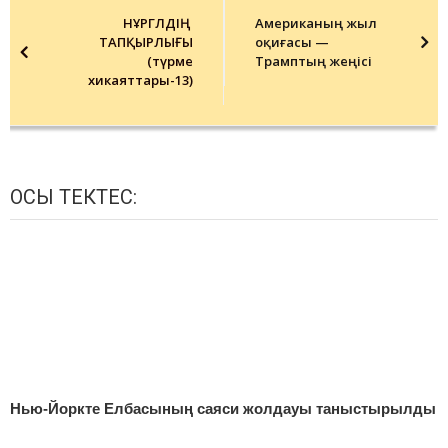
navigation
НҰРГҮЛДІҢ
Американың жыл
ТАПҚЫРЛЫҒЫ
оқиғасы —
(түрме
Трамптың жеңісі
хикаяттары-13)
ОСЫ ТЕКТЕС:
Нью-Йоркте Елбасының саяси жолдауы таныстырылды