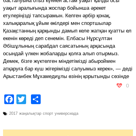
басталуына отыз күннен астам уақыт қалды осы
уақыт аралығында жоспар бойынша әрекет
етулеріңізді тапсырамын. Келген әрбір қонақ,
халықаралық ұйым өкілдері мен спортшылар
Қазақстанның қарқынды дамып келе жатқан қуатты ел
екенін көреді деп сенемін. Елбасы Нұрсұлтан
Әбішұлының сарабдал саясатының арқасында
осындай үлкен жобаларды қолға алып отырмыз.
Демек, бізге жүктелген міндетімізді абыроймен
атқаруға бар күш жігерімізді салуымыз керек», — деді
Арыстанбек Мұхамедиұлы өзінің қорытынды сөзінде
0
Facebook
Twitter
Share
2017
жаңалықтар
спорт
универсиада
Post