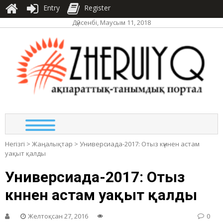
Entry
Register
Дүйсенбі, Маусым 11, 2018
ЖЕР
ақпа
та
по
Негізгі
>
Жаңалықтар
>
Универсиада-2017: Отыз күннен астам
уақыт қалды
Универсиада-2017: Отыз
күннен астам уақыт қалды
Желтоқсан 27, 2016
0