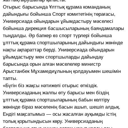
Отырыс барысында Ұлттық құрама команданың
дайындығы бойынша Спорт комитетінің төрағасы,
Универсиада ойындарын ұйымдастыру мәселесі
бойынша дирекция басшысыларының баяндамалары
тыңдалды. Әр бапкер өз спорт түрлері бойынша
ұлттық құрама спортшыларының дайындығы жөнінде
нақты ақпараттар берді. Универсиада ойындарын
ұйымдастыру мен спортшыларды дайындау
барысында орын алған мәселелер министр
Арыстанбек Мұхамедиұлының қолдауымен шешімін
тапты.
«Бүгін біз жақсы нәтижелі отырыс өткіздік.
Универсиаданың жалпы өту барысы мен біздің
ұлттық құрама спортшыларының бабын келтіру
жөнінде біраз мәселенің басын ашып, шешіп алдық.
Ендігі мақсатымыз — осы жасалған ауқымды істің
толық қорытындысын көру. Универсиаданың