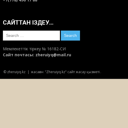
14:30
Маусым 4, 2018
САЙТТАН ІЗДЕУ…
БҰҰ қыз алып қашу дәстүріне қарсы шықты
10:57
Маусым 4, 2018
Search
for:
Мемлекеттік тіркеу № 16182-СИ
Мүрделері Меккеде қалған қазақтар
Сайт почтасы:
zheruiyq@mail.ru
19:12
Маусым 3, 2018
© zheruiyq.kz
|
жасаған
"Zheruiyq.kz" сайт жасау қызметі
.
Бауыржанның Момышұлының батасы
14:29
Маусым 3, 2018
Балаңыз қалай өсіп жатыр?
13:52
Маусым 3, 2018