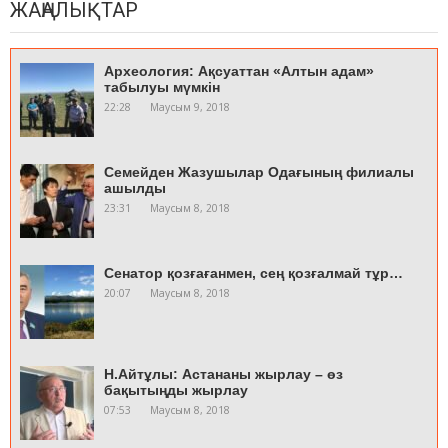
ЖАҢАЛЫҚТАР
Археология: Ақсуаттан «Алтын адам»
табылуы мүмкін
22:28
Маусым 9, 2018
Cемейден Жазушылар Одағының филиалы
ашылды
23:31
Маусым 8, 2018
Сенатор қозғағанмен, сең қозғалмай тұр…
20:07
Маусым 8, 2018
Н.Айтұлы: Астананы жырлау – өз
бақытыңды жырлау
07:53
Маусым 8, 2018