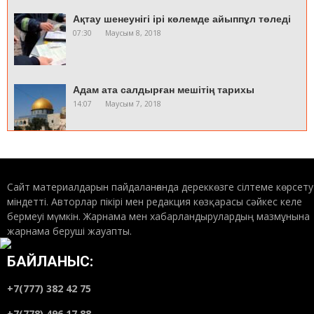
Ақтау шенеунігі ірі көлемде айыппұл төледі
07:30
Маусым 8, 2018
Адам ата салдырған мешітің тарихы
14:07
Маусым 7, 2018
Олар ант қабылдады
20:52
Маусым 5, 2018
Сайт материалдарын пайдаланғанда дереккөзге сілтеме көрсету
міндетті. Авторлар пікірі мен редакция көзқарасы сәйкес келе
бермеуі мүмкін. Жарнама мен хабарландырулардың мазмұнына
жарнама беруші жауапты.
Отбасы құндылығындағы КЕЛІННІҢ РӨЛІ
қандай?
07:05
Маусым 5, 2018
БАЙЛАНЫС:
+7(777) 382 42 75
Мәшһүр Жүсіп пен Шәкәрімнің соңғы
+7(778) 496 17 88
кездесуі