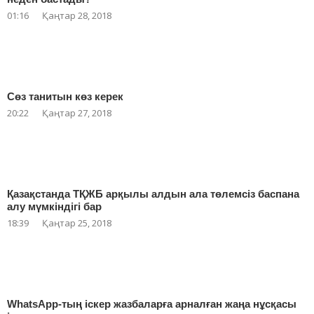
01:16
Қаңтар 28, 2018
Сөз танитын көз керек
20:22
Қаңтар 27, 2018
Қазақстанда ТҚЖБ арқылы алдын ала төлемсіз баспана
алу мүмкіндігі бар
18:39
Қаңтар 25, 2018
WhatsApp-тың іскер жазбаларға арналған жаңа нұсқасы