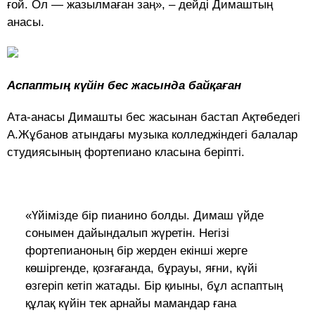
ғой. Ол — жазылмаған заң», – дейді Димаштың
анасы.
Аспаптың күйін бес жасында байқаған
Ата-анасы Димашты бес жасынан бастап Ақтөбедегі
А.Жұбанов атындағы музыка колледжіндегі балалар
студиясының фортепиано класына беріпті.
«Үйімізде бір пианино болды. Димаш үйде
сонымен дайындалып жүретін. Негізі
фортепианоның бір жерден екінші жерге
көшіргенде, қозғағанда, бұрауы, яғни, күйі
өзгеріп кетіп жатады. Бір қиыны, бұл аспаптың
құлақ күйін тек арнайы мамандар ғана