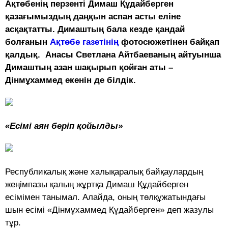
Ақтөбенің перзенті Димаш Құдайберген
қазағымыздың даңқын аспан асты еліне
асқақтатты. Димаштың бала кезде қандай
болғанын
Ақтөбе газетінің
фотосюжетінен байқап
қалдық. Анасы Светлана Айтбаеваның айтуынша
Димаштың азан шақырып қойған аты –
Дінмұхаммед екенін де білдік.
«Есімі аян беріп қойылды»
Республикалық және халықаралық байқаулардың
жеңімпазы қалың жұртқа Димаш Құдайберген
есімімен танымал. Алайда, оның төлқұжатындағы
шын есімі «Дінмұхаммед Құдайберген» деп жазулы
тұр.