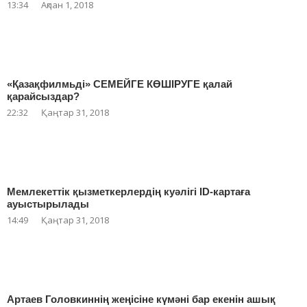
13:34
Ақпан 1, 2018
«Қазақфилмьді» СЕМЕЙГЕ КӨШІРУГЕ қалай
қарайсыздар?
22:32
Қаңтар 31, 2018
Мемлекеттік қызметкерлердің куәлігі ID-картаға
ауыстырылады
14:49
Қаңтар 31, 2018
Артаев Головкиннің жеңісіне күмәні бар екенін ашық