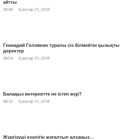
айтты
09:04
Қаңтар 31, 2018
Геннадий Головкин туралы сіз білмейтін қызықты
деректер
08:54
Қаңтар 31, 2018
Балаңыз интернетте не істеп жүр?
08:32
Қаңтар 31, 2018
Жүргізуші куәлігін жоғалтып алсаңыз…