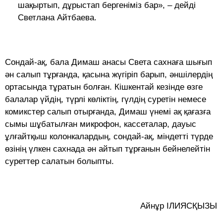
шақыртып, дұрыстап бергеніміз бар», – дейді
Светлана Айтбаева.
Сондай-ақ, бала Димаш анасы Света сахнаға шығып
ән салып тұрғанда, қасына жүгіріп барып, әншілердің
ортасында тұратын болған. Кішкентай кезінде өзге
балалар үйдің, түрлі көліктің, гүлдің суретін немесе
комикстер салып отырғанда, Димаш үнемі ақ қағазға
сымы шұбатылған микрофон, кассеталар, дауыс
ұлғайтқыш колонкалардың, сондай-ақ, міндетті түрде
өзінің үлкен сахнада ән айтып тұрғанын бейнелейтін
суреттер салатын болыпты.
Айнұр ІЛИЯСҚЫЗЫ