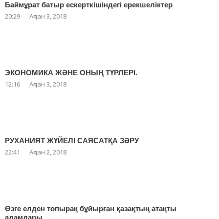
Баймұрат батыр ескерткішіндегі ерекшеліктер
20:29
Ақпан 3, 2018
ЭКОНОМИКА ЖӘНЕ ОНЫҢ ТҮРЛЕРІ.
12:16
Ақпан 3, 2018
РУХАНИЯТ ЖҮЙЕЛІ САЯСАТҚА ЗӘРУ
22:41
Ақпан 2, 2018
Өзге елден топырақ бұйырған қазақтың атақты
адамдары