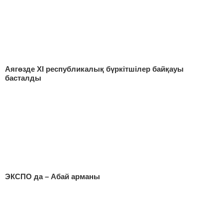
Аягөзде ХI республикалық бүркітшілер байқауы
басталды
ЭКСПО да – Абай арманы