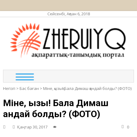
Сейсенбі, Ақпан 6, 2018
ЖЕР
ақпа
тан
по
Негізгі
>
Бас баған
>
Міне, қызық! Бала Димаш қандай болды? (ФОТО)
Міне, қызық! Бала Димаш
қандай болды? (ФОТО)
Қаңтар 30, 2017
0