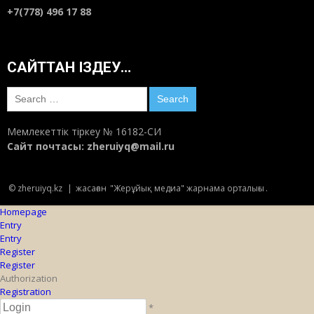
+7(778) 496 17 88
САЙТТАН ІЗДЕУ…
Search
for:
Мемлекеттік тіркеу № 16182-СИ
Сайт почтасы:
zheruiyq@mail.ru
© zheruiyq.kz
|
жасаған
"Жерұйық медиа" жарнама орталығы
.
Homepage
Entry
Entry
Register
Register
Authorization
Registration
*