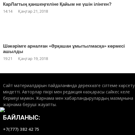
КарЛагтың қаншеңгеліне Қайым не үшін ілінген?
14:14
Қаңтар 21, 2018
Шәкәрімге арналған «Әрқашан ұмытылмасқа» көрмесі
ашылды
19:21
Қаңтар 19, 2018
Сайт материалдарын пайдаланғанда дереккөзге сілтеме көрсету
міндетті. Авторлар пікірі мен редакция көзқарасы сәйкес келе
бермеуі мүмкін. Жарнама мен хабарландырулардың мазмұнына
жарнама беруші жауапты.
БАЙЛАНЫС:
+7(777) 382 42 75