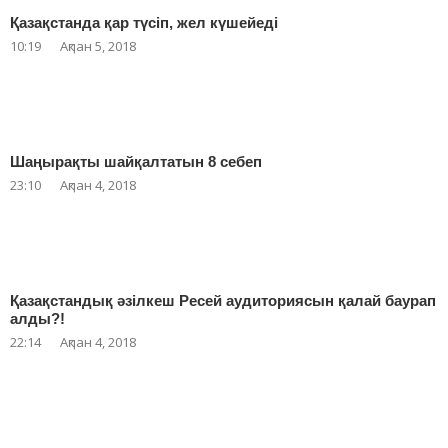
Қазақстанда қар түсіп, жел күшейеді
10:19
Ақпан 5, 2018
Шаңырақты шайқалтатын 8 себеп
23:10
Ақпан 4, 2018
Қазақстандық әзілкеш Ресей аудиториясын қалай баурап
алды?!
22:14
Ақпан 4, 2018