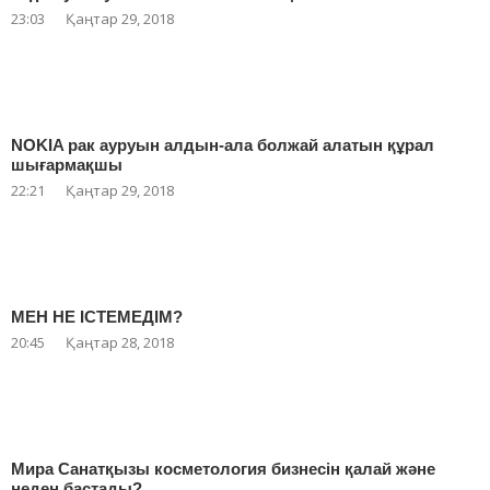
23:03
Қаңтар 29, 2018
NOKIA рак ауруын алдын-ала болжай алатын құрал
шығармақшы
22:21
Қаңтар 29, 2018
МЕН НЕ ІСТЕМЕДІМ?
20:45
Қаңтар 28, 2018
Мира Санатқызы косметология бизнесін қалай және
неден бастады?