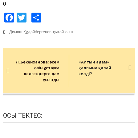
0
Facebook
Twitter
Share
Димаш Құдайбергенов
қытай
әнші
Post
navigation
Л.Ә.Бөкейханова: әкем
«Алтын адам»
өзін ұстауға
қалпына қалай
келгендерге дәм
келді?
ұсынды
ОСЫ ТЕКТЕС: