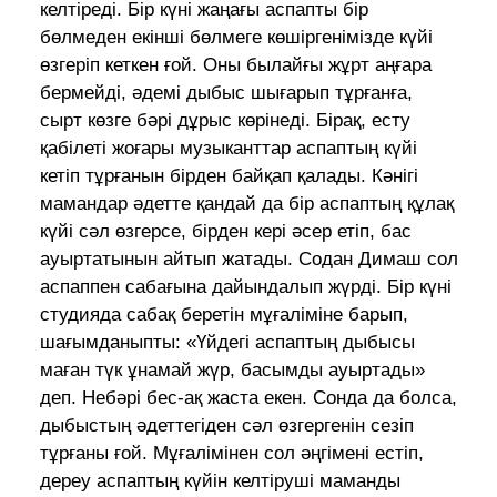
келтіреді. Бір күні жаңағы аспапты бір
бөлмеден екінші бөлмеге көшіргенімізде күйі
өзгеріп кеткен ғой. Оны былайғы жұрт аңғара
бермейді, әдемі дыбыс шығарып тұрғанға,
сырт көзге бәрі дұрыс көрінеді. Бірақ, есту
қабілеті жоғары музыканттар аспаптың күйі
кетіп тұрғанын бірден байқап қалады. Кәнігі
мамандар әдетте қандай да бір аспаптың құлақ
күйі сәл өзгерсе, бірден кері әсер етіп, бас
ауыртатынын айтып жатады. Содан Димаш сол
аспаппен сабағына дайындалып жүрді. Бір күні
студияда сабақ беретін мұғаліміне барып,
шағымданыпты: «Үйдегі аспаптың дыбысы
маған түк ұнамай жүр, басымды ауыртады»
деп. Небәрі бес-ақ жаста екен. Сонда да болса,
дыбыстың әдеттегіден сәл өзгергенін сезіп
тұрғаны ғой. Мұғалімінен сол әңгімені естіп,
дереу аспаптың күйін келтіруші маманды