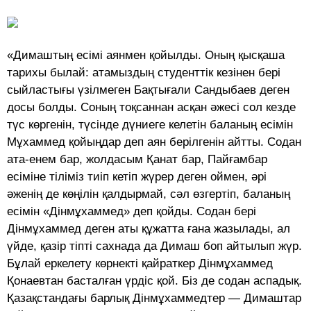
«Димаштың есімі аянмен қойылды. Оның қысқаша
тарихы былай: атамыздың студенттік кезінен бері
сыйластығы үзілмеген Бақтығали Сандыбаев деген
досы болды. Соның тоқсаннан асқан әжесі сол кезде
түс көргенін, түсінде дүниеге келетін баланың есімін
Мұхаммед қойыңдар деп аян берілгенін айтты. Содан
ата-енем бар, жолдасым Қанат бар, Пайғамбар
есіміне тіліміз тиіп кетіп жүрер деген оймен, әрі
әженің де көңілін қалдырмай, сәл өзгертіп, баланың
есімін «Дінмұхаммед» деп қойды. Содан бері
Дінмұхаммед деген аты құжатта ғана жазылады, ал
үйде, қазір тіпті сахнада да Димаш боп айтылып жүр.
Бұлай еркелету көрнекті қайраткер Дінмұхаммед
Қонаевтан басталған үрдіс қой. Біз де содан аспадық.
Қазақстандағы барлық Дінмұхаммедтер — Димаштар