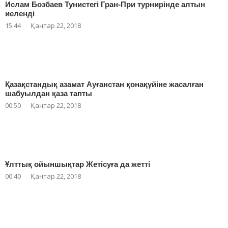
Ислам Бозбаев Тунистегі Гран-При турнирінде алтын
иеленді
15:44
Қаңтар 22, 2018
Қазақстандық азамат Ауғанстан қонақүйіне жасалған
шабуылдан қаза тапты
00:50
Қаңтар 22, 2018
Ұлттық ойыншықтар Жетісуға да жетті
00:40
Қаңтар 22, 2018