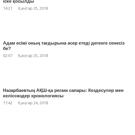
іске қосылды
14:21
Қаңтар 25, 2018
Адам есімі оның тағдырына әсер етеді дегенге сенесіз
бе?
02:07
Қаңтар 25, 2018
Назарбаевтың АҚШ-қа ресми сапары: Кездесулер мен
келіссөздер хронологиясы
17:42
Қаңтар 24, 2018