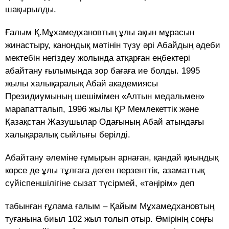
шақырылды.
Ғалым Қ.Мұхамедхановтың ұлы ақын мұрасын
жинастыру, канондық мәтінін түзу әрі Абайдың әдеби
мектебін негіздеу жолында атқарған еңбектері
абайтану ғылымында зор бағаға ие болды. 1995
жылы халықаралық Абай академиясы
Президиумының шешімімен «Алтын медальмен»
марапатталып, 1996 жылы ҚР Мемлекеттік және
Қазақстан Жазушылар Одағының Абай атындағы
халықаралық сыйлығы берілді.
Абайтану әлеміне ғұмырын арнаған, қандай қиындық
көрсе де ұлы тұлғаға деген перзенттік, азаматтық
сүйіспеншілігіне сызат түсірмей, «тәңірім» деп
табынған ғұлама ғалым – Қайым Мұхамедхановтың
туғанына биыл 102 жыл толып отыр. Өмірінің соңғы