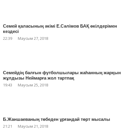
Семей қаласының әкімі Е.Сәлімов БАҚ өкілдерімен
кездесі
22:39
Маусым 27, 2018
Семейдің балғын футболшылары жаһанның жарқын
жұлдызы Неймарға жол тартпақ
19:43
Маусым 25, 2018
Б.Жаншаеваның төбеден ұрғандай төрт мысалы
21:21
Маусым 21, 2018