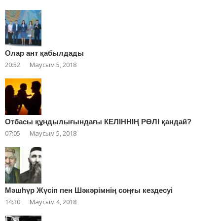
Олар ант қабылдады
20:52
Маусым 5, 2018
Отбасы құндылығындағы КЕЛІННІҢ РӨЛІ қандай?
07:05
Маусым 5, 2018
Мәшһүр Жүсіп пен Шәкәрімнің соңғы кездесуі
14:30
Маусым 4, 2018