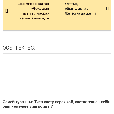
navigation
Шәкәрімге арналған
Ұлттық
«Әрқашан
ойыншықтар
ұмытылмасқа»
Жетісуға да жетті
көрмесі ашылды
ОСЫ ТЕКТЕС:
Семей тұрғыны: Тиеп әкету керек қой, әкетпегеннен кейін
оны неменеге үйіп қойды?