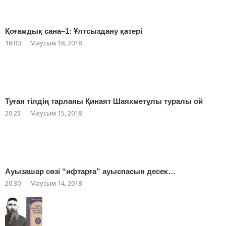
Қоғамдық сана–1: Ұлтсыздану қатері
18:00
Маусым 18, 2018
Туған тілдің тарланы Қинаят Шаяхметұлы туралы ой
20:23
Маусым 15, 2018
Ауызашар сөзі “ифтарға” ауыспасын десек…
20:30
Маусым 14, 2018