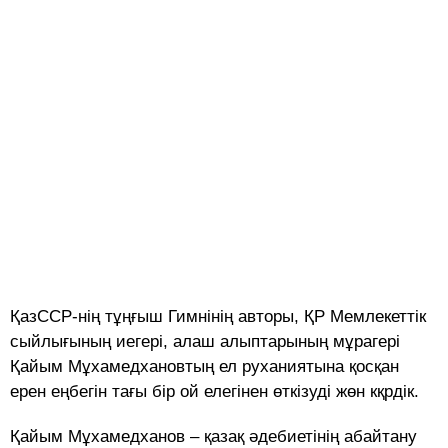
ҚазССР-нің тұңғыш Гимнінің авторы, ҚР Мемлекеттік
сыйлығының иегері, алаш алыптарының мұрагері
Қайым Мұхамедхановтың ел руханиятына қосқан
ерен еңбегін тағы бір ой елегінен өткізуді жөн кқрдік.
Қайым Мұхамедханов – қазақ әдебиетінің абайтану