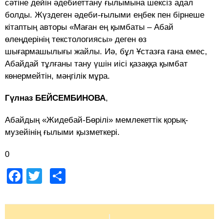
сәтіне дейін әдебиеттану ғылымына шексіз адал
болды. Жүздеген әдеби-ғылыми еңбек пен бірнеше
кітаптың авторы «Маған ең қымбаты – Абай
өлеңдерінің текстологиясы» деген өз
шығармашылығы жайлы. Иә, бұл Ұстазға ғана емес,
Абайдай тұлғаны тану үшін иісі қазаққа қымбат
көнермейтін, мәңгілік мұра.
Гүлназ БЕЙСЕМБИНОВА
,
Абайдың «Жидебай-Бөрілі» мемлекеттік қорық-
музейінің ғылыми қызметкері.
0
Facebook
Twitter
Share
Post