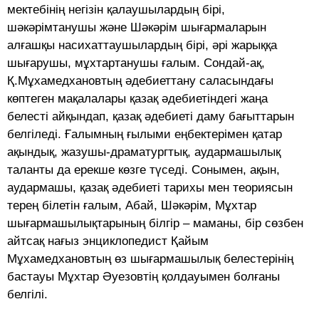
мектебінің негізін қалаушылардың бірі,
шәкәрімтанушы және Шәкәрім шығармаларын
алғашқы насихаттаушылардың бірі, әрі жарыққа
шығарушы, мұхтартанушы ғалым. Сондай-ақ,
Қ.Мұхамедхановтың әдебиеттану саласындағы
көптеген мақалалары қазақ әдебиетіндегі жаңа
белесті айқындап, қазақ әдебиеті даму бағыттарын
белгіледі. Ғалымның ғылыми еңбектерімен қатар
ақындық, жазушы-драматургтық, аудармашылық
таланты да ерекше көзге түседі. Сонымен, ақын,
аудармашы, қазақ әдебиеті тарихы мен теориясын
терең білетін ғалым, Абай, Шәкәрім, Мұхтар
шығармашылықтарының білгір – маманы, бір сөзбен
айтсақ нағыз энциклопедист Қайым
Мұхамедхановтың өз шығармашылық белестерінің
бастауы Мұхтар Әуезовтің қолдауымен болғаны
белгілі.