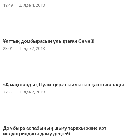
19:49
Шілде 4, 2018
Ұлттық домбырасын ұлықтаған Семей!
23:01
Шілде 2, 2018
«Қазақстандық Пулитцер» сыйлығын қанжығалады
22:32
Шілде 2, 2018
Домбыра аспабының шығу тарихы және арт
индустриядағы даму деңгейі