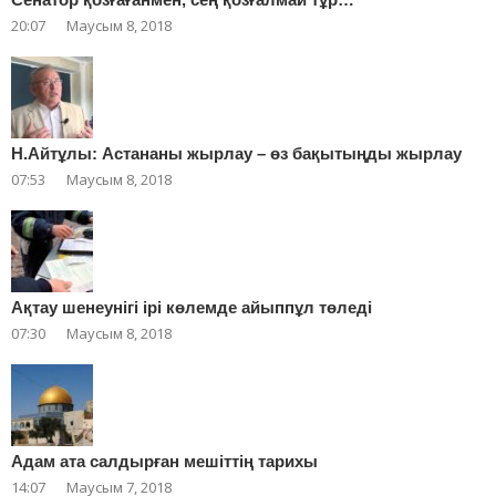
20:07
Маусым 8, 2018
Н.Айтұлы: Астананы жырлау – өз бақытыңды жырлау
07:53
Маусым 8, 2018
Ақтау шенеунігі ірі көлемде айыппұл төледі
07:30
Маусым 8, 2018
Адам ата салдырған мешіттің тарихы
14:07
Маусым 7, 2018