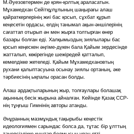
М.Әуезовтермен де қоян-қолтық араласатын.
Мұхамедхан Сейітқұлұлының шаңырағы алаш
қайраткерлерінің жиі бас қосып, сұхбат құрып
кеңесетін ордасы, елдің танымал ақын-әншілерінің
сағаттап отырып ән мен жырға толтырған өнер
базары болған еді. Халқымыздың зиялылары бас
қосып кеңескен әңгіме-дүкен бала Қайым зердесінде
жатталып, көкірегінде шежіредей қатталып,
кемелдікке жетеледі. Қайым Мұхамедхановтың
рухани қалыптасуына осынау зиялы ортаның, әке
тәрбиесінің ықпалы орасан болды.
Алаш ардақтыларының жыр, толғаулары болашақ
ақынның бесік жырына айналған. Кейінде Қазақ ССР-
нің тұңғыш Гимнінің авторы атанды.
Әнұранның мазмұндық тақырыбы кеңестік
идеологиямен сарындас болса да, тұтас бір ұлттың
тәуелсіздікке құштар болмысын ұран етті.