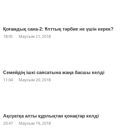
Қоғамдық сана-2: Ұлттық тәрбие не үшін керек?
18:05
Маусым 21, 2018
Семейдің ішкі саясатына жаңа басшы келді
11:04
Маусым 20, 2018
Ақсуатқа алты құрлықтан қонақтар келді
20:47
Маусым 19, 2018