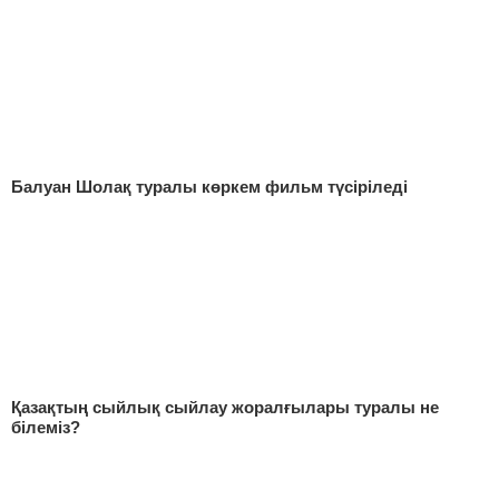
Балуан Шолақ туралы көркем фильм түсіріледі
Қазақтың сыйлық сыйлау жоралғылары туралы не
білеміз?