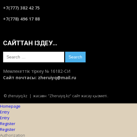
+7(777) 382 42 75
+7(778) 496 17 88
САЙТТАН ІЗДЕУ…
Search
for:
Мемлекеттік тіркеу № 16182-СИ
Сайт почтасы:
zheruiyq@mail.ru
© zheruiyq.kz
|
жасаған
"Zheruiyq.kz" сайт жасау қызметі
.
Homepage
Entry
Entry
Register
Register
Authorization