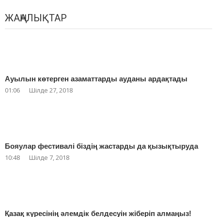
ЖАҢАЛЫҚТАР
Ауылын көтерген азаматтарды ауданы ардақтады
01:06
Шілде 27, 2018
Бояулар фестивалі біздің жастарды да қызықтыруда
10:48
Шілде 7, 2018
Қазақ күресінің әлемдік белдесуін жіберіп алмаңыз!