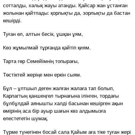
сотталды, халық жауы атанды. Қайсар жан ұстанған
жолынан қайтпады: қорлықты да, зорлықты да бастан
кешірді.
Туған ел, алтын бесік, ұшқан ұям,
Көз жұмылмай тұрғанда қайтіп қиям.
Тарта гөр Семейімнің топырағы,
Төстіктей жеріңе мен еркін сыям.
Бұл – ұлтшыл деген жалған жалаға тап болып,
Карлагтың қаншеңгел тырнағына ілінген, тордағы
бұлбұлдай аянышты халді басынан кешірген ақын
өмірінің аса бір ауыр шағын көз алдымызға
елестететін шумақ.
Түрме түнегінен босай сала Қайым аға тіке туған жері