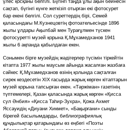
үлес қосқаны белгілі. Бүгінгі таңда ұлы ақын бейнесін
сақтап, бүгінгі күнге жеткізіп отырған екі фотосурет
бар екені белгілі. Сол суреттердің бірі, Семей
қаласындағы М.Кузнецовтің фотоательесінде 1896
жылы ұлдары Ақылбай мен Турағұлмен түскен
фотосуретті музей қорына Қ.Мұхамедханов 1941
жылы 6 ақпанда қабылдаған екен.
Сонымен бірге музейдің жәдігерлер түсімін тіркейтін
кітапта 1977 жылы маусым айында жасалған жазбаға
сәйкес Қ.Мұхамедханов өзінің қолында сақталған
сирек кездесетін ХІХ ғасырда жарық көрген кітаптарын
музей қорына тапсырған екен. «Тәржіман» газетінің
түптемелері, Қазан қаласында жарық көрген «Қисса
сул Әнбия» «Қисса Таһир-Зухра», Қожа Ахмет
Яссауидің «Диуани Хикмет», «Бақырғани» сынды
бірегей басылымдарды, библиографиялық
құндылықтар қатарындағы өз еңбегі «Поэты