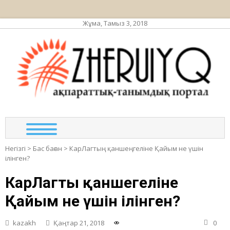
Жұма, Тамыз 3, 2018
ЖЕР
ақпа
та
по
Негізгі
>
Бас баған
>
КарЛагтың қаншеңгеліне Қайым не үшін
ілінген?
КарЛагтың қаншеңгеліне
Қайым не үшін ілінген?
kazakh
Қаңтар 21, 2018
0