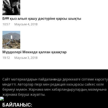
БҰҰ қыз алып қашу дәстүріне қарсы шықты
10:57
Маусым 4, 2018
Мүрделері Меккеде қалған қазақтар
19:12
Маусым 3, 2018
Сайт материалдарын пайдаланғанда дереккөзге сілтеме көрсету
міндетті. Авторлар пікірі мен редакция көзқарасы сәйкес келе
бермеуі мүмкін. Жарнама мен хабарландырулардың мазмұнына
жарнама беруші жауапты.
БАЙЛАНЫС: