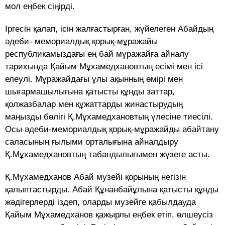
мол еңбек сіңірді.
Іргесін қалап, ісін жалғастырған, жүйелеген Абайдың
әдеби- мемориалдық қорық-мұражайы
республикамыздағы ең бай мұражайға айналу
тарихында Қайым Мұхамедхановтың есімі мен ісі
елеулі. Мұражайдағы ұлы ақынның өмірі мен
шығармашылығына қатысты құнды заттар,
қолжазбалар мен құжаттарды жинастырудың
маңызды бөлігі Қ.Мұхамедхановтың үлесіне тиесілі.
Осы әдеби-мемориалдық қорық-мұражайды абайтану
саласының ғылыми орталығына айналдыру
Қ.Мұхамедхановтың табандылығымен жүзеге асты.
Қ.Мұхамедханов Абай музейі қорының негізін
қалыптастырды. Абай Құнанбайұлына қатысты құнды
жәдігерлерді іздеп, оларды музейге қабылдауда
Қайым Мұхамедханов қажырлы еңбек етіп, өлшеусіз