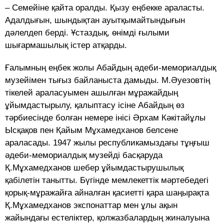
– Семейіне қайта оралды. Қызу еңбекке араласты.
Адалдығын, шындықтан ауытқымайтындығын
дәлелдеп берді. Ұстаздық, өнімді ғылыми
шығармашылық істер атқарды.
Ғалымның еңбек жолы Абайдың әдеби-мемориалдық
музейімен тығыз байланыста дамыды. М.Әуезовтің
тікелей араласуымен ашылған мұражайдың
ұйымдастырылу, қалыптасу ісіне Абайдың өз
тәрбиесінде болған немере інісі Әрхам Кәкітайұлы
Ысқақов пен Қайым Мұхамедханов белсене
араласады. 1947 жылы республикамыздағы тұңғыш
әдеби-мемориалдық музейді басқаруда
Қ.Мұхамедханов шебер ұйымдастырушылық
қабілетін танытты. Бүгінде мемлекеттік мәртебедегі
қорық-мұражайға айналған қасиетті қара шаңырақта
Қ.Мұхамедханов экспонаттар мен ұлы ақын
жайындағы естеліктер, қолжазбалардың жиналуына