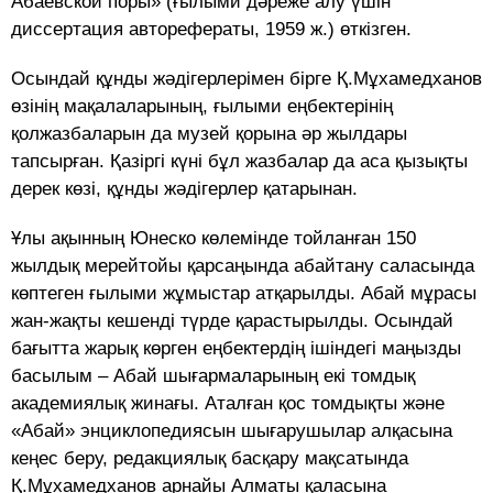
Абаевской поры» (ғылыми дәреже алу үшін
диссертация авторефераты, 1959 ж.) өткізген.
Осындай құнды жәдігерлерімен бірге Қ.Мұхамедханов
өзінің мақалаларының, ғылыми еңбектерінің
қолжазбаларын да музей қорына әр жылдары
тапсырған. Қазіргі күні бұл жазбалар да аса қызықты
дерек көзі, құнды жәдігерлер қатарынан.
Ұлы ақынның Юнеско көлемінде тойланған 150
жылдық мерейтойы қарсаңында абайтану саласында
көптеген ғылыми жұмыстар атқарылды. Абай мұрасы
жан-жақты кешенді түрде қарастырылды. Осындай
бағытта жарық көрген еңбектердің ішіндегі маңызды
басылым – Абай шығармаларының екі томдық
академиялық жинағы. Аталған қос томдықты және
«Абай» энциклопедиясын шығарушылар алқасына
кеңес беру, редакциялық басқару мақсатында
Қ.Мұхамедханов арнайы Алматы қаласына