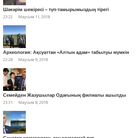
Шәкәрім шежіресі – түп-тамырымыздың тірегі
23:22
Маусым 11, 2018
Археология: Ақсуаттан «Алтын адам» табылуы мүмкін
22:28
Маусым 9, 2018
Cемейден Жазушылар Одағының филиалы ашылды
23:31
Маусым 8, 2018
Сенатор қозғағанмен, сең қозғалмай тұр…