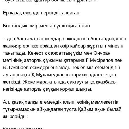
Ер қазақ ежелден еркіндік аңсаған,
Бостандық өмір мен ар үшін қиған жан
– деп басталатын жолдар еркіндік пен бостандық үшін
жанқияр ерлікке әрқашан әзір қайсар жұрттың мінезін
танытады. Кеңестік саясаттың үкімімен Әнұран
мәтінінің авторлық ұжымы қатарына Ғ.Мүсірепов пен
Ә.Тәжібаев есімдері енгізілді. Тек еліміз егемендігін
алған шақта Қ.Мұхамедханов тарихи әділетке қол
жеткізді. Жеке мұрағатында сақтаулы қолжазбасы
негізінде авторлық құқын қорғап шықты.
Ал, қазақ халқы егемендік алып, өзінің мемлекеттік
тұғырнамасын айқындаған тұста Қайым ақын былай
жырлайды: