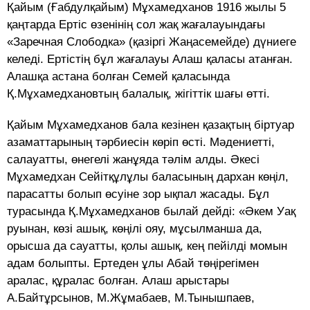
Қайым (Ғабдулқайым) Мұхамедханов 1916 жылы 5
қаңтарда Ертіс өзенінің сол жақ жағалауындағы
«Заречная Слободка» (қазіргі Жаңасемейде) дүниеге
келеді. Ертістің бұл жағалауы Алаш қаласы атанған.
Алашқа астана болған Семей қаласында
Қ.Мұхамедхановтың балалық, жігіттік шағы өтті.
Қайым Мұхамедханов бала кезінен қазақтың біртуар
азаматтарының тәрбиесін көріп өсті. Мәдениетті,
салауатты, өнегелі жанұяда тәлім алды. Әкесі
Мұхамедхан Сейітқұлұлы баласының дархан көңіл,
парасатты болып өсуіне зор ықпал жасады. Бұл
турасында Қ.Мұхамедханов былай дейді: «Әкем Уақ
руынан, көзі ашық, көңілі ояу, мұсылманша да,
орысша да сауатты, қолы ашық, кең пейілді момын
адам болыпты. Ертеден ұлы Абай төңірегімен
аралас, құралас болған. Алаш арыстары
А.Байтұрсынов, М.Жұмабаев, М.Тынышпаев,