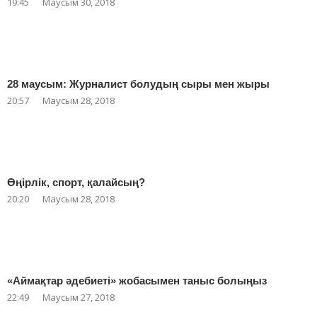
19:45
Маусым 30, 2018
28 маусым: Журналист болудың сыры мен жыры
20:57
Маусым 28, 2018
Өңірлік, спорт, қалайсың?
20:20
Маусым 28, 2018
«Аймақтар әдебиеті» жобасымен таныс болыңыз
22:49
Маусым 27, 2018