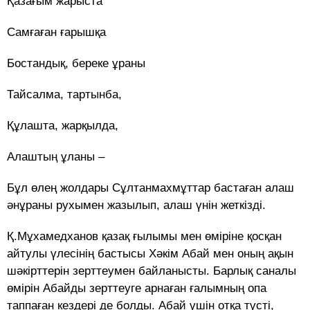
Қазағым жарыста
Самғаған ғарышқа
Бостандық, береке ұраны
Тайсалма, тартынба,
Құлашта, жарқылда,
Алаштың ұланы –
Бұл өлең жолдары Сұлтанмахмұттар бастаған алаш
әнұраны рухымен жазылып, алаш үнін жеткізді.
Қ.Мұхамедханов қазақ ғылымы мен өміріне қосқан
айтулы үлесінің бастысы Хәкім Абай мен оның ақын
шәкірттерін зерттеумен байланысты. Барлық саналы
өмірін Абайды зерттеуге арнаған ғалымның опа
таппаған кездері де болды. Абай үшін отқа түсті,