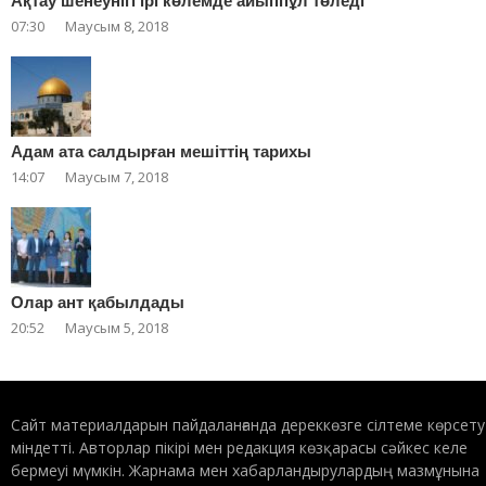
Ақтау шенеунігі ірі көлемде айыппұл төледі
07:30
Маусым 8, 2018
Адам ата салдырған мешіттің тарихы
14:07
Маусым 7, 2018
Олар ант қабылдады
20:52
Маусым 5, 2018
Сайт материалдарын пайдаланғанда дереккөзге сілтеме көрсету
міндетті. Авторлар пікірі мен редакция көзқарасы сәйкес келе
бермеуі мүмкін. Жарнама мен хабарландырулардың мазмұнына