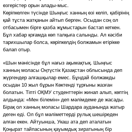
өзгерістер орын алады-мыс.
Көріпкелген түсінде Шыңғыс ханның өзі келіп, қабірінің
қай тұста жатқанын айтып берген. Осыдан соң ол
отбасымен бірге қазба жұмыстарын бастап кеткен.
Бұл хабар қоғамда көп талқыға салынды. Ал кәсіби
тарихшылар болса, көріпкелдің болжамын өтірікке
балап отыр.
«Шын мәнісінде бұл нағыз ақымақтық. Шыңғыс
ханның моласы Оңтүстік Қазақстан облысында деп
жүргендер алғашқылар емес. Бұндай болжамды
осыдан 10 жыл бұрын Көктенді тұрғыны жазған
болатын. Тіпті ОҚМУ студенттерін жинап алып, көптің
алдында: «Мен білемін» деп мәлімдеме де жасады.
Бірақ ол ханның моласы Шардара ауданында жатыр
деген еді. Ол бұл мәліметтерді рулық шешіреден
алған екен. Айтуынша, Укаш ата деп аталатын
Қоңырат тайпасының қауымдық зиратының бір