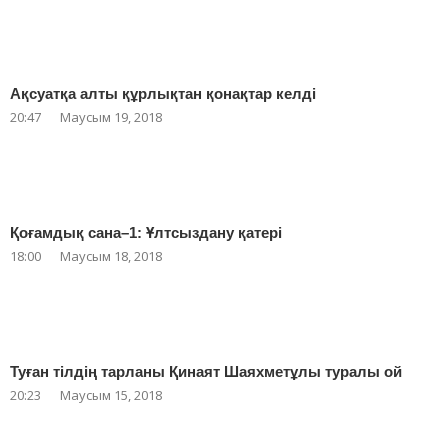
Ақсуатқа алты құрлықтан қонақтар келді
20:47
Маусым 19, 2018
Қоғамдық сана–1: Ұлтсыздану қатері
18:00
Маусым 18, 2018
Туған тілдің тарланы Қинаят Шаяхметұлы туралы ой
20:23
Маусым 15, 2018