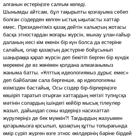
алғанын естеріңізге салғым келеді.
Шынымды айтсам, бұл тақырыпты қозғауыма себеп
болған сіздерден келген ыстық ықыласты хаттар
емес. Президентіміз қазақ дейтін халықтың жотасы
басқа этностардан жоғары жүрсін, мынау ұлан-ғайыр
даланың иесі кім екенін бір күн болса да естеріне
салайық, олар қазақтың дәстүріне бойұсынып
шаңыраққа қарап жүрсін деп бекітіп берген бір күндік
мерекені де өз жөнімен қолдана алмағанымыз
жаныма батты. «Ұлттық идеологиямыз дұрыс емес»
деп байбалам сала бергенше, әр идеологияны
өзімізден бастайық. Осы сіздер бір-бірлеріңізге
көшіріп таратып отырған хаттардың негізгі түпнұсқа
мәтінін солардың ішіндегі кейбір мысық тілеулер
жазып, дайындап соны өздеріңіз насихаттап
жүрулеріңіз де бек мүмкін?! Тағдырдың жазуымен
қатарымызға қосылып, қазақтың құтты топырағында
өмір сүріп жүрген өзге этнос өкілдерінің бәріне бірдей