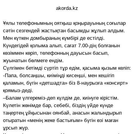
akorda.kz
Ұялы телефонымның оятқыш қоңырауының соғылар
сәтін сезгендей жастықтан басымды жұлып алдым.
Мен күткен домбыраның күмбірі де естілді.
Күндегідей қолыма алып, сағат 7.00-дің болғанын
көзіммен көріп, телефонның дауысын басып,
жуынатын бөлмеге ендім.
Сүлгімен бетімді сүртіп тұр едім, қасыма қызым келіп:
-Папа, болсаңшы, киіміңді кисеңші, мен кешігіп
қаламын, бүгін «детшадта» біз 8-наурызға «консирт»
қоямыз-деді.
–Балам үлгереміз-деп күлдім де, киінуге кірістім.
Күлетін жөнімде бар, себебі, біздің үйде күнде
таңертең ұйқысынан оянбай, анасын жалындырып
отыратын «менің жеке бастығым» бүгін өзі маған
ұрсып жүр.