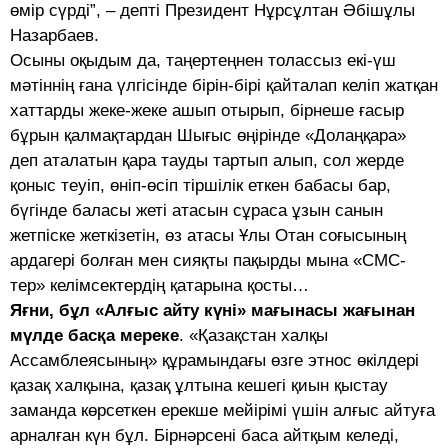
өмір сүрді”, – депті Президент Нұрсұлтан Әбішұлы
Назарбаев.
Осыны оқыдым да, таңертеңнен толассыз екі-үш
мәтіннің ғана үлгісінде бірін-бірі қайталап келіп жатқан
хаттарды жеке-жеке ашып отырып, бірнеше ғасыр
бұрын қалмақтардан Шығыс өңірінде «Долаңқара»
деп аталатын қара тауды тартып алып, сол жерде
қоныс теуіп, өніп-өсіп тіршілік еткен бабасы бар,
бүгінде баласы жеті атасын сұраса ұзын санын
жетпіске жеткізетін, өз атасы Ұлы Отан соғысының
ардагері болған мен сияқты пақырды мына «СМС-
тер» келімсектердің қатарына қосты…
Яғни, бұл «Алғыс айту күні» мағынасы жағынан
мүлде басқа мереке
. «Қазақстан халқы
Ассамблеясының» құрамындағы өзге этнос өкілдері
қазақ халқына, қазақ ұлтына кешегі қиын қыстау
заманда көрсеткен ерекше мейірімі үшін алғыс айтуға
арналған күн бұл. Бірнәрсені баса айтқым келеді,