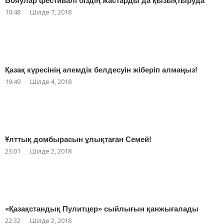
Бояулар фестивалі біздің жастарды да қызықтыруда
10:48
Шілде 7, 2018
Қазақ күресінің әлемдік белдесуін жіберіп алмаңыз!
19:49
Шілде 4, 2018
Ұлттық домбырасын ұлықтаған Семей!
23:01
Шілде 2, 2018
«Қазақстандық Пулитцер» сыйлығын қанжығалады
22:32
Шілде 2, 2018