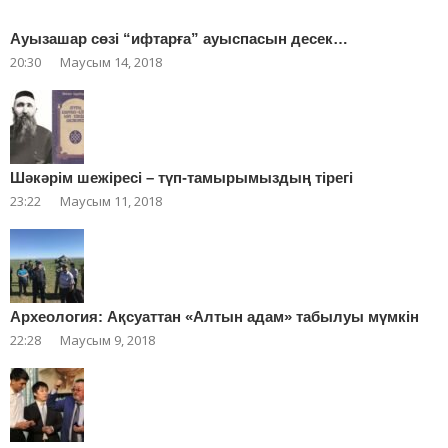
Ауызашар сөзі “ифтарға” ауыспасын десек…
20:30
Маусым 14, 2018
Шәкәрім шежіресі – түп-тамырымыздың тірегі
23:22
Маусым 11, 2018
Археология: Ақсуаттан «Алтын адам» табылуы мүмкін
22:28
Маусым 9, 2018