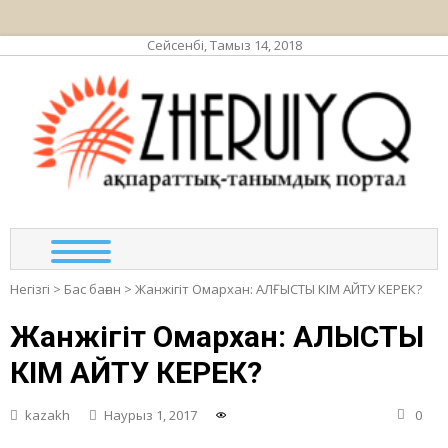
Сейсенбі, Тамыз 14, 2018
ЖЕР
ақпа
та
по
Негізгі
>
Бас баған
>
Жанжігіт Омархан: АЛҒЫСТЫ КІМ АЙТУ КЕРЕК?
Жанжігіт Омархан: АЛҒЫСТЫ
КІМ АЙТУ КЕРЕК?
kazakh
Наурыз 1, 2017
0