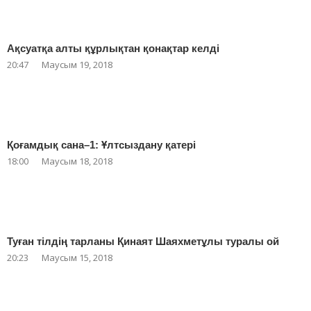
Ақсуатқа алты құрлықтан қонақтар келді
20:47
Маусым 19, 2018
Қоғамдық сана–1: Ұлтсыздану қатері
18:00
Маусым 18, 2018
Туған тілдің тарланы Қинаят Шаяхметұлы туралы ой
20:23
Маусым 15, 2018