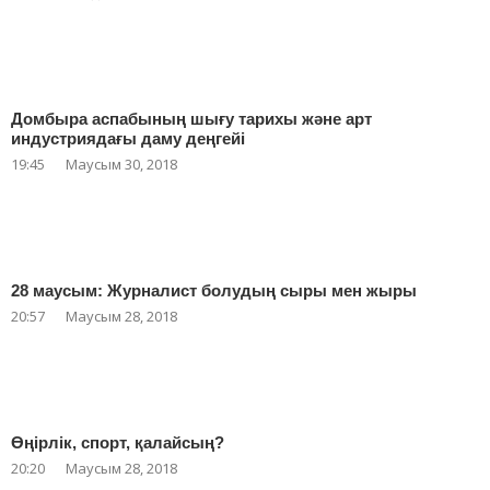
Домбыра аспабының шығу тарихы және арт
индустриядағы даму деңгейі
19:45
Маусым 30, 2018
28 маусым: Журналист болудың сыры мен жыры
20:57
Маусым 28, 2018
Өңірлік, спорт, қалайсың?
20:20
Маусым 28, 2018