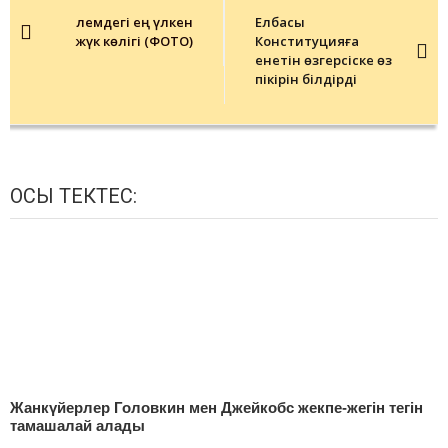
navigation
Әлемдегі ең үлкен
Елбасы
жүк көлігі (ФОТО)
Конституцияға
енетін өзгерсіске өз
пікірін білдірді
ОСЫ ТЕКТЕС:
Жанкүйерлер Головкин мен Джейкобс жекпе-жегін тегін
тамашалай алады