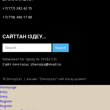
+7(777) 382 42 75
+7(778) 496 17 88
САЙТТАН ІЗДЕУ…
Search
for:
Мемлекеттік тіркеу № 16182-СИ
Сайт почтасы:
zheruiyq@mail.ru
© zheruiyq.kz
|
жасаған
"Zheruiyq.kz" сайт жасау қызметі
.
Homepage
Entry
Entry
Register
Register