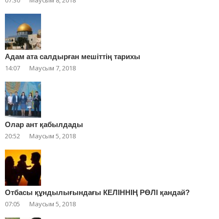
07:30
Маусым 8, 2018
Адам ата салдырған мешіттің тарихы
14:07
Маусым 7, 2018
Олар ант қабылдады
20:52
Маусым 5, 2018
Отбасы құндылығындағы КЕЛІННІҢ РӨЛІ қандай?
07:05
Маусым 5, 2018