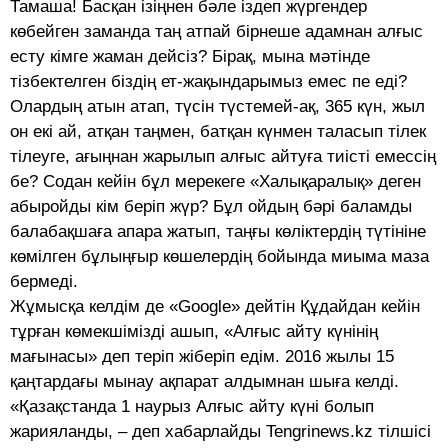
Тамаша! Басқан ізіңнен бәле іздеп жүргендер
көбейген заманда таң атпай бірнеше адамнан алғыс
есту кімге жаман дейсіз? Бірақ, мына мәтінде
тізбектелген біздің ет-жақындарымыз емес пе еді?
Олардың атын атап, түсін түстемей-ақ, 365 күн, жыл
он екі ай, атқан таңмен, батқан күнмен таласып тілек
тілеуге, ағыңнан жарылып алғыс айтуға тиісті емессің
бе? Содан кейін бұл мерекеге «Халықаралық» деген
абыройды кім беріп жүр? Бұл ойдың бәрі баламды
балабақшаға апара жатып, таңғы көліктердің түтініне
көмілген бұлыңғыр көшелердің бойында миыма маза
бермеді.
Жұмысқа келдім де «Google» дейтін Құдайдан кейін
тұрған көмекшімізді ашып, «Алғыс айту күнінің
мағынасы» деп теріп жіберіп едім. 2016 жылы 15
қаңтардағы мынау ақпарат алдымнан шыға келді.
«Қазақстанда 1 наурыз Алғыс айту күні болып
жарияланды, – деп хабарлайды Tengrinews.kz тілшісі