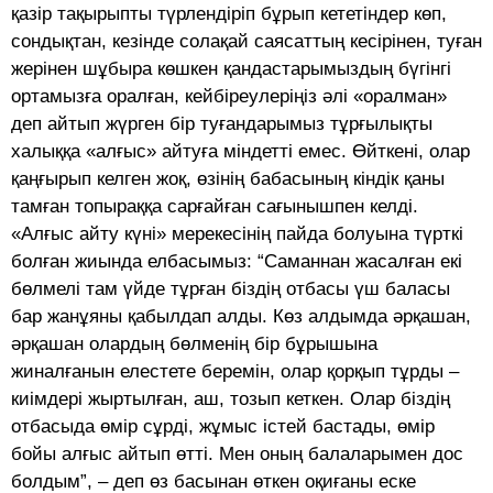
қазір тақырыпты түрлендіріп бұрып кететіндер көп,
сондықтан, кезінде солақай саясаттың кесірінен, туған
жерінен шұбыра көшкен қандастарымыздың бүгінгі
ортамызға оралған, кейбіреулеріңіз әлі «оралман»
деп айтып жүрген бір туғандарымыз тұрғылықты
халыққа «алғыс» айтуға міндетті емес. Өйткені, олар
қаңғырып келген жоқ, өзінің бабасының кіндік қаны
тамған топыраққа сарғайған сағынышпен келді.
«Алғыс айту күні» мерекесінің пайда болуына түрткі
болған жиында елбасымыз: “Саманнан жасалған екі
бөлмелі там үйде тұрған біздің отбасы үш баласы
бар жанұяны қабылдап алды. Көз алдымда әрқашан,
әрқашан олардың бөлменің бір бұрышына
жиналғанын елестете беремін, олар қорқып тұрды –
киімдері жыртылған, аш, тозып кеткен. Олар біздің
отбасыда өмір сұрді, жұмыс істей бастады, өмір
бойы алғыс айтып өтті. Мен оның балаларымен дос
болдым”, – деп өз басынан өткен оқиғаны еске