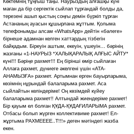
Көктемнің тұңғыш таңы. Наурыздың алғашқы күні
маған да бір сергектік сыйлап тұрғандай болды да,
терезені ашып қыстың соңғы демін бүркіп тұрған
Астананың ауасын құшырлана жұттым. Қолыма
телефонымды алсам «WhatsApp» дейтін «бәлеге»
бірнеше адамнан келген хаттардың тізбегін
байқадым. Біреуін аштым, екеуін, үшеуін… бәрінің
жазғаны «1-НАУРЫЗ *ХАЛЫҚАРАЛЫҚ АЛҒЫС АЙТУ*
күні!!! Бәріңе рахмет!!! Ең бірінші өмір сыйлаған
Аллаға рахмет, дүниеге әкелгені үшін «АТА-
АНАМЫЗҒА» рахмет. Артымнан ерген бауырларыма,
көзімнің нұрындай балаларыма рахмет. Аса
сыйлайтын келіндеріме! Оң көзімдей күйеу
балаларыма рахмет!! Алтындай жиендеріме рахмет!
Бір қауым ел болған ҚҰДА-ҚҰДАҒИЛАРЫМА рахмет.
Отбасы болып жүрген коллективиме рахмет! Ел-
жұртыма РАХМЕЕЕЕ..Т!!!» деген мәтіндегі жазба
екен.