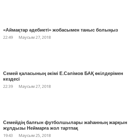
«Аймақтар әдебиеті» жобасымен таныс болыңыз
22:49
Маусым 27, 2018
Семей қаласының әкімі Е.Сәлімов БАҚ өкілдерімен
кездесі
22:39
Маусым 27, 2018
Семейдің балғын футболшылары жаһанның жарқын
жұлдызы Неймарға жол тартпақ
19:43
Маусым 25, 2018