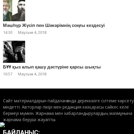
Мәшһүр Жүсіп пен Шәкәрімнің соңғы кездесуі
14:30
Маусым 4, 2018
БҰҰ қыз алып қашу дәстүріне қарсы шықты
10:57
Маусым 4, 2018
Сайт материалдарын пайдаланғанда дереккөзге сілтеме көрсету
міндетті. Авторлар пікірі мен редакция көзқарасы сәйкес келе
бермеуі мүмкін. Жарнама мен хабарландырулардың мазмұнына
жарнама беруші жауапты.
БАЙЛАНЫС: