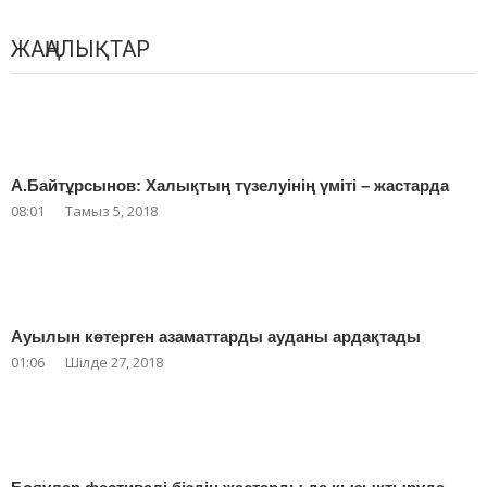
ЖАҢАЛЫҚТАР
А.Байтұрсынов: Халықтың түзелуінің үміті – жастарда
08:01
Тамыз 5, 2018
Ауылын көтерген азаматтарды ауданы ардақтады
01:06
Шілде 27, 2018