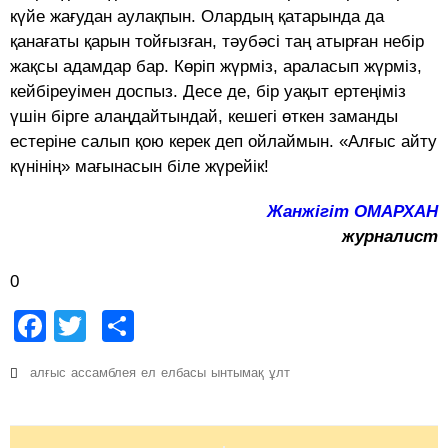
күйе жағудан аулақпын. Олардың қатарында да
қанағаты қарын тойғызған, тәубәсі таң атырған небір
жақсы адамдар бар. Көріп жүрміз, араласып жүрміз,
кейбіреуімен доспыз. Десе де, бір уақыт ертеңіміз
үшін бірге алаңдайтындай, кешегі өткен заманды
естеріне салып қою керек деп ойлаймын. «Алғыс айту
күнінің» мағынасын біле жүрейік!
Жанжігіт ОМАРХАН
журналист
0
Facebook
Twitter
Share
алғыс
ассамблея
ел
елбасы
ынтымақ
ұлт
Post