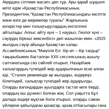
Ақордаға сілтеме жасап» деп тұр. Ары қарай шұқшия
кетіп едім «Қазақстан Республикасының
Президентінің “Қазақстан Республикасындағы кәсiптiк
және өзге де мерекелер туралы” Жарлығына
өзгерістер мен толықтырулардың енгізілгені
айтылады: Алғыс айту күні – 1 наурыз, Геолог күні –
сәуірдің бірінші жексенбісі» деп жазылған екен. «2015
жылдың сәуір айында Қазақстан халқы
Ассамблеясының “Мәңгілік Ел: бір ел – бір тағдыр”
тақырыбымен басталған ХХІІ сессиясының ашылу
салтанатында сөз сөйлей отырып, Назарбаев
халықтардың түгелдей жер аударылғанын еске алған
еді. “Сталин режимінде әр жылдары, өздеріңіз
білетіндей, халықтар түгелдей жер аударылды.
Оларды вагондардан ауылдарға тастап кете берді,
олардың еш дүниесі болған жоқ. Сол уақытта бұл
далада өздері мұқтаж бола отырып, оларды саман
үйлеріне қабылдаған қазақтар, қазақ отбасылары ғана