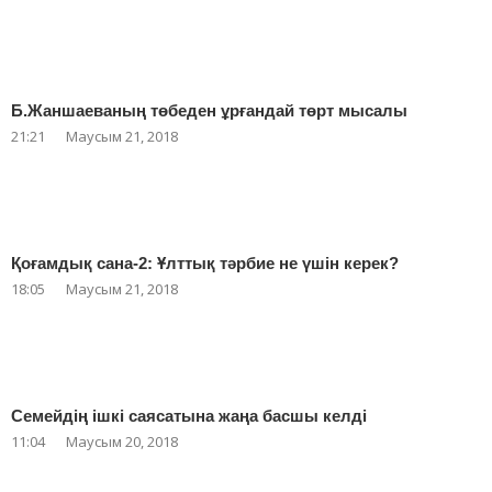
Б.Жаншаеваның төбеден ұрғандай төрт мысалы
21:21
Маусым 21, 2018
Қоғамдық сана-2: Ұлттық тәрбие не үшін керек?
18:05
Маусым 21, 2018
Семейдің ішкі саясатына жаңа басшы келді
11:04
Маусым 20, 2018