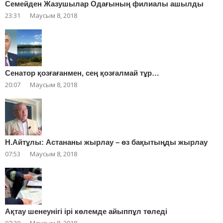
Cемейден Жазушылар Одағының филиалы ашылды
23:31
Маусым 8, 2018
Сенатор қозғағанмен, сең қозғалмай тұр…
20:07
Маусым 8, 2018
Н.Айтұлы: Астананы жырлау – өз бақытыңды жырлау
07:53
Маусым 8, 2018
Ақтау шенеунігі ірі көлемде айыппұл төледі