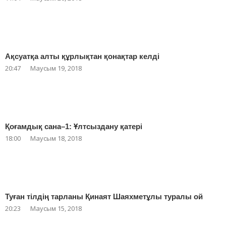
Ақсуатқа алты құрлықтан қонақтар келді
20:47
Маусым 19, 2018
Қоғамдық сана–1: Ұлтсыздану қатері
18:00
Маусым 18, 2018
Туған тілдің тарланы Қинаят Шаяхметұлы туралы ой
20:23
Маусым 15, 2018