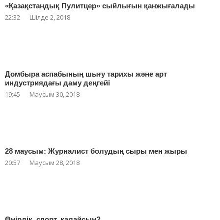
«Қазақстандық Пулитцер» сыйлығын қанжығалады
22:32
Шілде 2, 2018
Домбыра аспабының шығу тарихы және арт
индустриядағы даму деңгейі
19:45
Маусым 30, 2018
28 маусым: Журналист болудың сыры мен жыры
20:57
Маусым 28, 2018
Өңірлік, спорт, қалайсың?