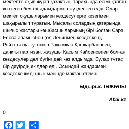
мектепте оқып жүріп қазақтың тарихында есiмi қалған
көптеген белгілі адамдармен жүздескен едiк. Олар
мектеп оқушыларымен кездесулерге кезегiмен
шақырылып тұратын. Мысалы солардың қатарында
шығыс жастары көшбасшыларының бiрi болған Сара
Есова апамызбен (ол Ленинмен кездескен),
Рейхстахқа ту тiккен Рақымжан Қошқарбаевпен,
даңқты партизан, жазушы Қасым Қайсеновпен болған
кездесулер дәл бүгiнгiдей көз алдымда. Бұлар тұтас
бiр дәуiрдiң өкілдер едi. Осындай жандармен
кездескенiмдi шын мәнiнде мақтан етемiн.
Ыдырыс ТӘЖІҰЛЫ
Abai.kz
0
Facebook
Twitter
Share