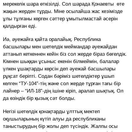
мерекелiк шара өткiзiлдi. Сол шарада Қонаевты өте
жақын жерден тұрды. Мiне осылайша жас кезiмiзде
ұлы тұлғаны көрген сәттер ұмытылмастай әсерiн
қалдырған едi.
Иә, әуежайға қайта оралайық. Республика
басшылары мен шетелдiк меймандар әуежайдан
аттанып кеткеннен кейiн бiз сол жерде бiраз бөгелдiк.
Кiмнен шыққан ұсыныс екенiн бiлмеймiн, балалар
үлкен ұшақтарды көрсiн деп әуежай басшылары
рұқсат берiптi. Содан бәрiмiз шетелдiктер ұшып
келген “ТУ-104”-тiң және сол жерде тұрған тағы бiр
лайнер – “ИЛ-18”-дiң iшiне кiрiп, аралап шықтық. Ол
да өзiндiк бiр қызық сәт болды.
Негiзi шетелдiк қонақтарды ұлттық мектеп
оқушыларының күтiп алуы да республиканы
таныстырудың бiр жолы деп түсіндік. Жалпы осы