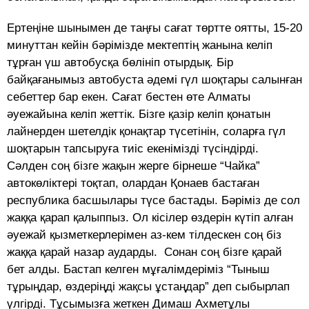
Ертеңiне шынымен де таңғы сағат төртте оятты, 15-20
минуттан кейiн бәрiмiзде мектептiң жанына келiп
тұрған үш автобусқа бөлiнiп отырдық. Бiр
байқағанымыз автобуста әдемi гүл шоқтары салынған
себеттер бар екен. Сағат бестен өте Алматы
әуежайына келiп жеттiк. Бiзге қазiр келiп қонатын
лайнерден шетелдiк қонақтар түсетiнiн, соларға гүл
шоқтарын тапсыруға тиiс екенiмiздi түсiндiрдi.
Сәлден соң бiзге жақын жерге бiрнеше “Чайка”
автокөлiктерi тоқтап, олардан Қонаев бастаған
республика басшылары түсе бастады. Бәрiмiз де сол
жаққа қарап қалыппыз. Ол кiсiлер өздерiн күтiп алған
әуежай қызметкерлерiмен аз-кем тiлдескен соң бiз
жаққа қарай назар аударды. Сонан соң бiзге қарай
бет алды. Бастап келген мұғалiмдерiмiз “Тыныш
тұрыңдар, өздерiңдi жақсы ұстаңдар” деп сыбырлап
үлгiрдi. Тұсымызға жеткен Димаш Ахметұлы