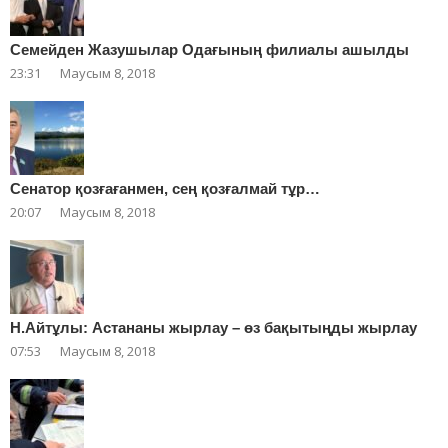
Cемейден Жазушылар Одағының филиалы ашылды
23:31
Маусым 8, 2018
Сенатор қозғағанмен, сең қозғалмай тұр…
20:07
Маусым 8, 2018
Н.Айтұлы: Астананы жырлау – өз бақытыңды жырлау
07:53
Маусым 8, 2018