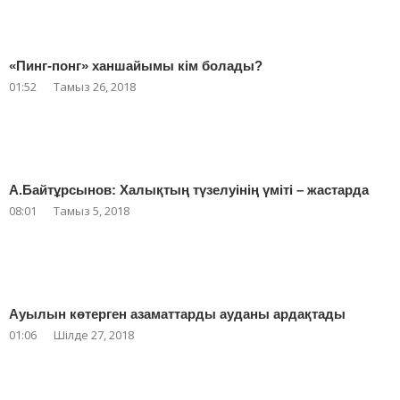
«Пинг-понг» ханшайымы кім болады?
01:52
Тамыз 26, 2018
А.Байтұрсынов: Халықтың түзелуінің үміті – жастарда
08:01
Тамыз 5, 2018
Ауылын көтерген азаматтарды ауданы ардақтады
01:06
Шілде 27, 2018