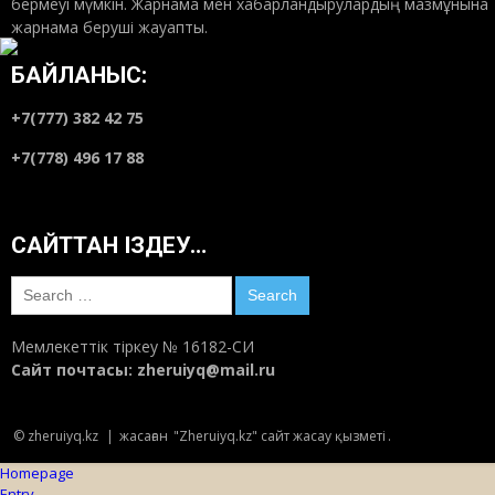
бермеуі мүмкін. Жарнама мен хабарландырулардың мазмұнына
жарнама беруші жауапты.
БАЙЛАНЫС:
+7(777) 382 42 75
+7(778) 496 17 88
САЙТТАН ІЗДЕУ…
Search
for:
Мемлекеттік тіркеу № 16182-СИ
Сайт почтасы:
zheruiyq@mail.ru
© zheruiyq.kz
|
жасаған
"Zheruiyq.kz" сайт жасау қызметі
.
Homepage
Entry