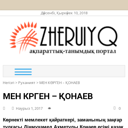
Дүйсенбі, Қыркүйек 10, 2018
ЖЕР
ақпа
та
по
Негізгі
>
Руханият
>
МЕН КӨРГЕН – ҚОНАЕВ
МЕН КӨРГЕН – ҚОНАЕВ
Наурыз 1, 2017
0
Көрнектi мемлекет қайраткерi, заманының заңғар
тұлғасы Дiнмұхамед Ахметұлы Қонаев есiмi қазақ