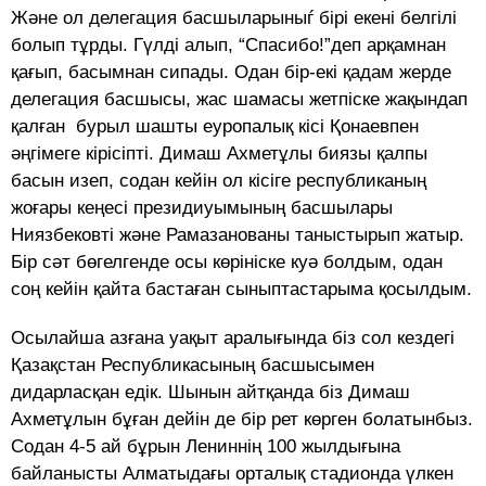
Және ол делегация басшыларыныѓ бiрi екенi белгiлi
болып тұрды. Гүлдi алып, “Спасибо!”деп арқамнан
қағып, басымнан сипады. Одан бiр-екi қадам жерде
делегация басшысы, жас шамасы жетпiске жақындап
қалған бурыл шашты еуропалық кісі Қонаевпен
әңгiмеге кірісіпті. Димаш Ахметұлы биязы қалпы
басын изеп, содан кейiн ол кiсiге республиканың
жоғары кеңесi президиуымының басшылары
Ниязбековтi және Рамазанованы таныстырып жатыр.
Бiр сәт бөгелгенде осы көрiнiске куә болдым, одан
соң кейiн қайта бастаған сыныптастарыма қосылдым.
Осылайша азғана уақыт аралығында бiз сол кездегi
Қазақстан Республикасының басшысымен
дидарласқан едiк. Шынын айтқанда бiз Димаш
Ахметұлын бұған дейiн де бiр рет көрген болатынбыз.
Содан 4-5 ай бұрын Лениннiң 100 жылдығына
байланысты Алматыдағы орталық стадионда үлкен