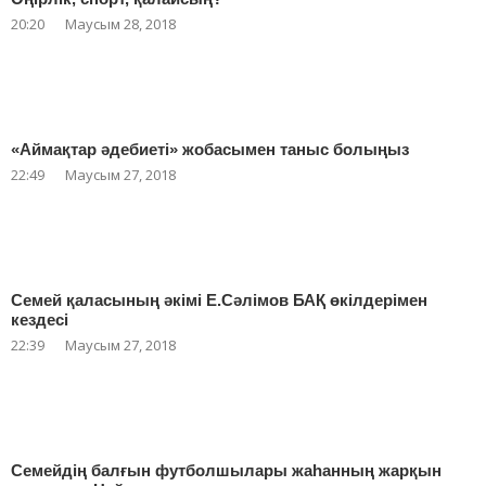
20:20
Маусым 28, 2018
«Аймақтар әдебиеті» жобасымен таныс болыңыз
22:49
Маусым 27, 2018
Семей қаласының әкімі Е.Сәлімов БАҚ өкілдерімен
кездесі
22:39
Маусым 27, 2018
Семейдің балғын футболшылары жаһанның жарқын