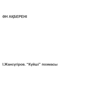
ӘН АҚБЕРЕНІ
І.Жансүгіров. “Күйші” поэмасы