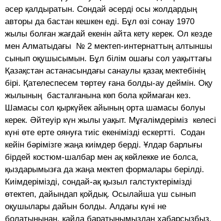
әсер қалдыратын. Сондай әсердi осы жолдардың
авторы да бастан кешкен едi. Бұл өзi сонау 1970
жылы болған жағдай екенiн айта кету керек. Ол кезде
мен Алматыдағы № 2 мектеп-интернаттың алтыншы
сынып оқушысымын. Бұл бiлiм ошағы сол уақыттағы
Қазақстан астанасындағы санаулы қазақ мектебiнiң
бiрi. Қателеспесем төртеу ғана болды-ау деймін. Оқу
жылының басталғанына көп бола қоймаған кез.
Шамасы сол қыркүйек айының орта шамасы болуы
керек. Әйтеуiр күн жылы уақыт. Мұғалімдеріміз келесi
күнi өте ерте оянуға тиiс екенiмiздi ескерттi. Содан
кейiн бәрiмiзге жаңа киiмдер бердi. Ұлдар барлығы
бiрдей костюм-шалбар мен ақ көйлекке ие болса,
қыздарымызға да жаңа мектеп формалары берiлдi.
Киiмдерiмiздi, сондай-ақ қызыл галстуктерiмiздi
өтектеп, дайындап қойдық. Осылайша үш сынып
оқушылары дайын болды. Алдағы күнi не
болатынынан, қайда баратынымыздан хабарсызбыз.