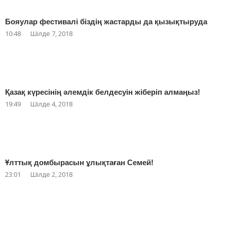
Бояулар фестивалі біздің жастарды да қызықтыруда
10:48
Шілде 7, 2018
Қазақ күресінің әлемдік белдесуін жіберіп алмаңыз!
19:49
Шілде 4, 2018
Ұлттық домбырасын ұлықтаған Семей!
23:01
Шілде 2, 2018