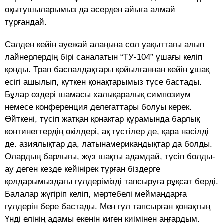
оқытушыларымыз да әсерден айыға алмай
тұрғандай.
Сәлден кейiн әуежай алаңына сол уақыттағы алып
лайнерлердiң бiрi саналатын “ТУ-104” ұшағы келiп
қонды. Трап баспалдақтары қойылғаннан кейiн ұшақ
есiгi ашылып, күткен қонақтарымыз түсе бастады.
Бұлар өздерi шамасы халықаралық симпозиум
немесе конференция делегаттары болуы керек.
Өйткенi, түсiп жатқан қонақтар құрамында барлық
континеттердiң өкiлдерi, ақ түстiлер де, қара нәсiлдi
де. азиялықтар да, латынамерикандықтар да болды.
Олардың барлығы, жүз шақты адамдай, түсiп болды-
ау деген кезде кейiнiрек тұрған бiздерге
қолдарымыздағы гүлдерiмiздi тапсыруға рұқсат бердi.
Балалар жүгiрiп келiп, мәртебелі меймандарға
гүлдерiн бере бастады. Мен гүл тапсырған қонақтың
Үндi елiнiң адамы екенiн киген киiмiнен аңғардым.