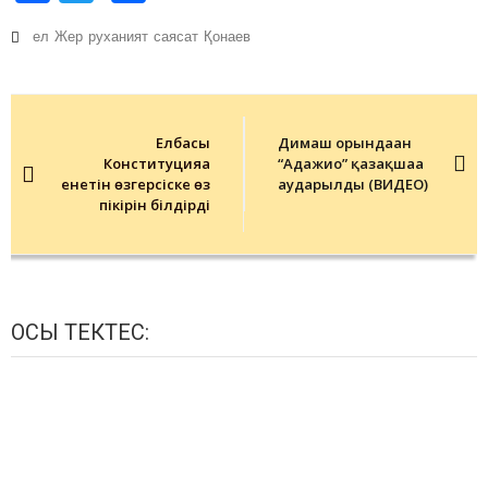
ел
Жер
руханият
саясат
Қонаев
Post
navigation
Елбасы
Димаш орындаған
Конституцияға
“Адажио” қазақшаға
енетін өзгерсіске өз
аударылды (ВИДЕО)
пікірін білдірді
ОСЫ ТЕКТЕС: