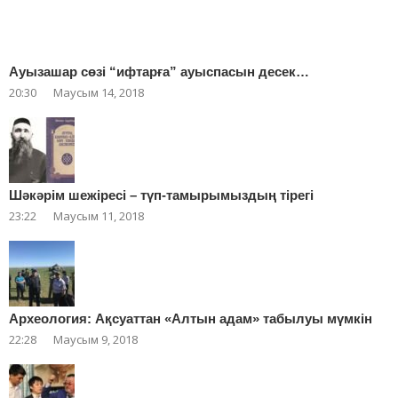
Ауызашар сөзі “ифтарға” ауыспасын десек…
20:30
Маусым 14, 2018
Шәкәрім шежіресі – түп-тамырымыздың тірегі
23:22
Маусым 11, 2018
Археология: Ақсуаттан «Алтын адам» табылуы мүмкін
22:28
Маусым 9, 2018