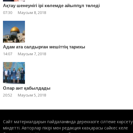
Ақтау шенеунігі ірі көлемде айыппұл төледі
07:30
Маусым 8, 2018
Адам ата салдырған мешіттің тарихы
14:07
Маусым 7, 2018
Олар ант қабылдады
20:52
Маусым 5, 2018
Сайт материалдарын пайдаланғанда дереккөзге сілтеме көрсету
міндетті. Авторлар пікірі мен редакция көзқарасы сәйкес келе