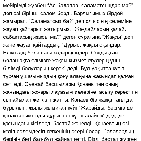
мейiрiмдi жүзбен “Ал балалар, саламатсыңдар ма?”
деп өзi бiрiншi сәлем бердi. Барлығымыз бiрдей
жамырап, “Саламатсыз ба?” деп ол кiсiнiң сәлемiне
жауап қайтарып жатырмыз. “Жағдайларың қалай,
сабақтарың жақсы ма?” деген сұрағына “Жақсы” деп
және жауап қайтардық. “Дұрыс, жақсы оқыңдар.
Елiмiздiң болашағы өздерiңсiңдер. Сондықтан
болашақта елiмiзге жақсы қызмет етулерiң үшiн
бiлiмдi болуларың керек” дедi. Бұл уақытта күтiп
тұрған ұшағымыздың қону алаңына жақындап қалған
сәтi едi. Әуежай басшылары Қонаев пен оның
жанындағы жоғары лауазым иелерiне асығу керектiгiн
сыпайылап жеткiзiп жатты. Қонаев бiз жаққа тағы да
бұрылып, жылы жымиған күйi “Жарайды, бәрiмiз де
қонақтарымызды дұрыстап күтiп алайық” дедi де
қасындағы кiсiлердi бастай жөнелдi. Қонаевтың өзi
келiп сәлемдесiп кеткенiнiң әсерi болар, балалардың
бәрiнiң бетi бал-бұл жайнап кеттi. Бiздi бастап жүрген