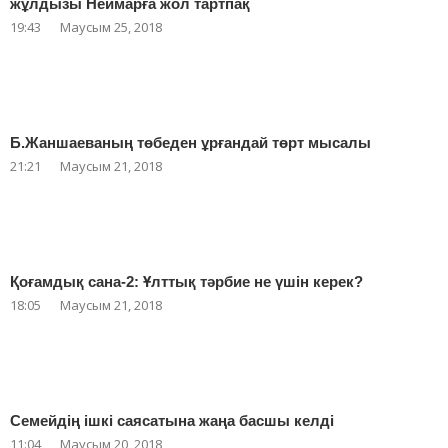
жұлдызы Неймарға жол тартпақ
19:43
Маусым 25, 2018
Б.Жаншаеваның төбеден ұрғандай төрт мысалы
21:21
Маусым 21, 2018
Қоғамдық сана-2: Ұлттық тәрбие не үшін керек?
18:05
Маусым 21, 2018
Семейдің ішкі саясатына жаңа басшы келді
11:04
Маусым 20, 2018