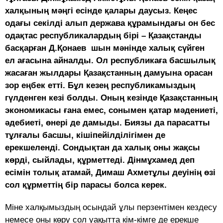
халқының мәңгi есiнде қалары даусыз. Кеңес
одағы секiлдi алып держава құрамындағы он бес
одақтас республикалардың бiрi – Қазақстанды
басқарған Д.Қонаев шын мәнiнде халық сүйген
ел ағасына айналды. Ол республикаға басшылық
жасаған жылдары Қазақстанның дамуына орасан
зор еңбек еттi. Бұл кезең республикамыздың
гүлденген кезi болды. Оның кезiнде Қазақстанның
экономикасы ғана емес, сонымен қатар мәдениетi,
әдебиетi, өнерi де дамыды. Биязы да парасатты
тұлғалы басшы, кiшiпейiлдiлiгiмен де
ерекшелендi. Сондықтан да халық оны жақсы
көрдi, сыйлады, құрметтедi. Дiнмұхамед деп
есiмiн толық атамай, Димаш Ахметұлы деуінің өзі
сол құрметтiң бiр парасы болса керек.
Мiне халқымыздың осындай ұлы перзентімен кездесу
немесе оны көру сол уақытта кiм-кiмге де ерекше