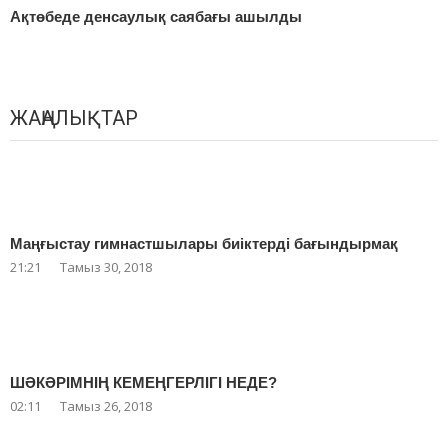
Ақтөбеде денсаулық саябағы ашылды
ЖАҢАЛЫҚТАР
Маңғыстау гимнастшылары биіктерді бағындырмақ
21:21
Тамыз 30, 2018
ШӘКӘРІМНІҢ КЕМЕҢГЕРЛІГІ НЕДЕ?
02:11
Тамыз 26, 2018