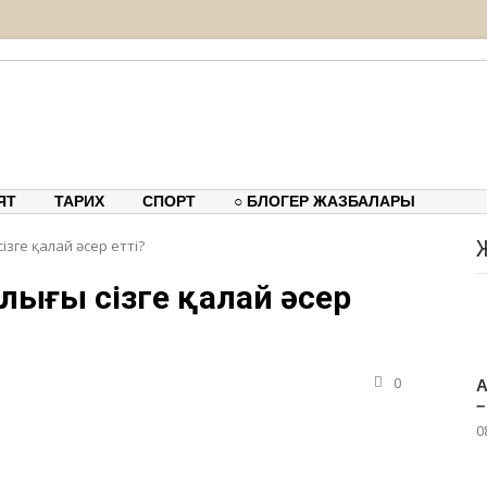
тық-танымдық порталы
ЯТ
ТАРИХ
СПОРТ
○ БЛОГЕР ЖАЗБАЛАРЫ
ізге қалай әсер етті?
лығы сізге қалай әсер
0
А
–
0