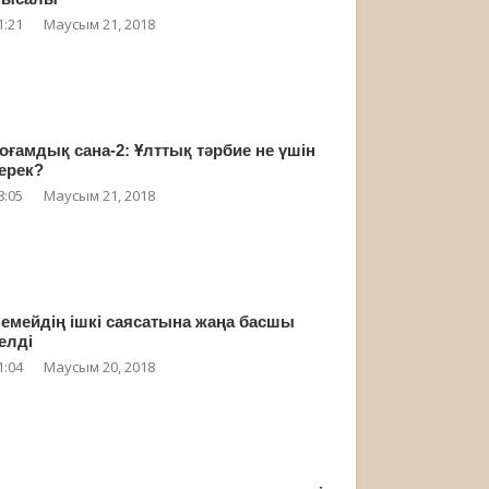
1:21
Маусым 21, 2018
оғамдық сана-2: Ұлттық тәрбие не үшін
ерек?
8:05
Маусым 21, 2018
емейдің ішкі саясатына жаңа басшы
елді
1:04
Маусым 20, 2018