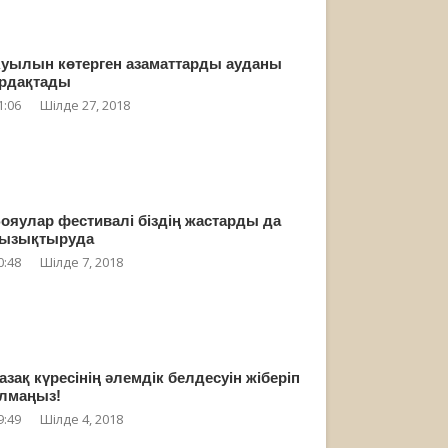
уылын көтерген азаматтарды ауданы
рдақтады
1:06
Шілде 27, 2018
ояулар фестивалі біздің жастарды да
ызықтыруда
0:48
Шілде 7, 2018
азақ күресінің әлемдік белдесуін жіберіп
лмаңыз!
9:49
Шілде 4, 2018