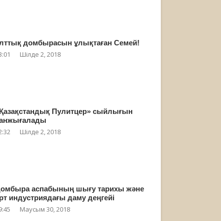
лттық домбырасын ұлықтаған Семей!
3:01
Шілде 2, 2018
Қазақстандық Пулитцер» сыйлығын
анжығалады
2:32
Шілде 2, 2018
омбыра аспабының шығу тарихы және
рт индустриядағы даму деңгейі
9:45
Маусым 30, 2018