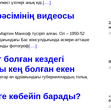
кесі үзілері анық еді.
[….]
рәсімінің видеосы
2
2
артин Манхоф түсіріп алған. Ол – 1950-52
ағындағы Бас консулдығында әскери-атташе
рынды фотогроф
[….]
 болған кездегі
Ө
ы кең болған екен
2
 қатар ел құрамындағы губерниялардың толық
ге көбейіп барады?
«
б
2