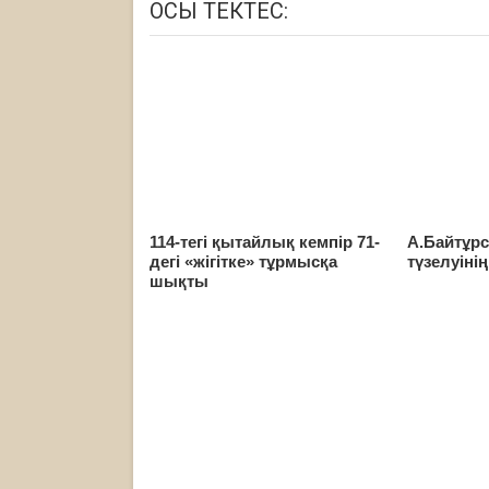
ОСЫ ТЕКТЕС:
114-тегі қытайлық кемпір 71-
А.Байтұр
дегі «жігітке» тұрмысқа
түзелуінің
шықты