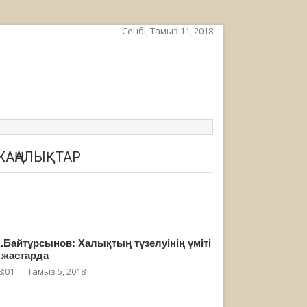
Сенбі, Тамыз 11, 2018
ЖАҢАЛЫҚТАР
.Байтұрсынов: Халықтың түзелуінің үміті
 жастарда
8:01
Тамыз 5, 2018