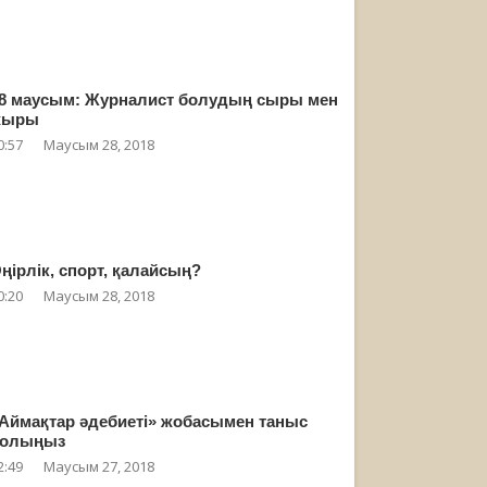
8 маусым: Журналист болудың сыры мен
жыры
0:57
Маусым 28, 2018
ңірлік, спорт, қалайсың?
0:20
Маусым 28, 2018
Аймақтар әдебиеті» жобасымен таныс
олыңыз
2:49
Маусым 27, 2018