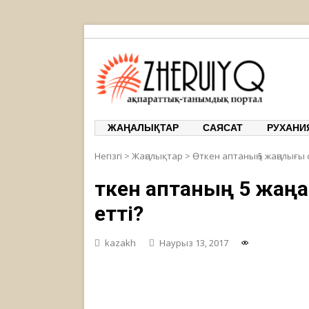
ЖЕРҰЙЫҚ
ақпарат
ЖАҢАЛЫҚТАР
САЯСАТ
РУХАНИ
Негізгі
>
Жаңалықтар
>
Өткен аптаның 5 жаңалығы с
Өткен аптаның 5 жаңа
етті?
kazakh
Наурыз 13, 2017