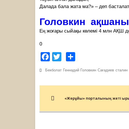
Далада бала жата ма?» – деп басталат
Головкин ақшаны
Ең жоғары сыйақы көлемі 4 млн АҚШ 
0
Facebook
Twitter
Share
Бекболат
Геннадий Головкин
Сағадиев
сталин
Post
navigation
«Жерұйық» порталының жеті қыр