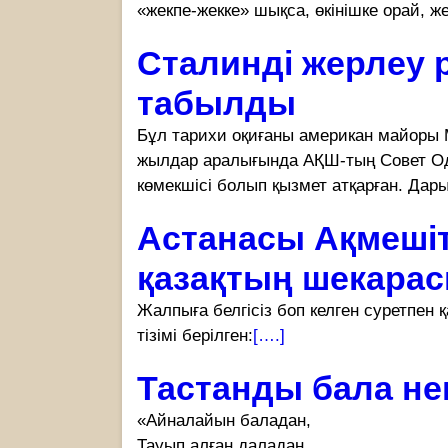
«жекпе-жекке» шықса, өкінішке орай, жел
Сталинді жерлеу 
табылды
Бұл тарихи оқиғаны американ майоры М
жылдар аралығында АҚШ-тың Совет Од
көмекшісі болып қызмет атқарған. Да
Астанасы Ақмешіт
қазақтың шекарас
Жалпыға белгісіз боп келген суретпен
тізімі берілген:
[….]
Тастанды бала не
«Айналайын баладан,
Тауып алған даладан,