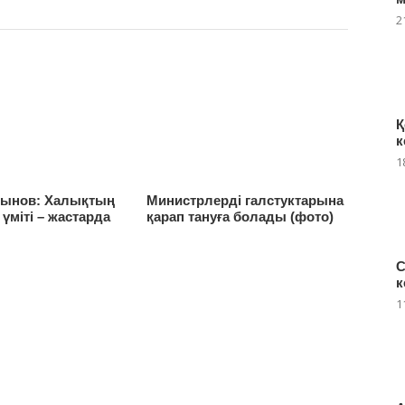
2
Қ
к
1
сынов: Халықтың
Министрлерді галстуктарына
 үміті – жастарда
қарап тануға болады (фото)
С
к
1