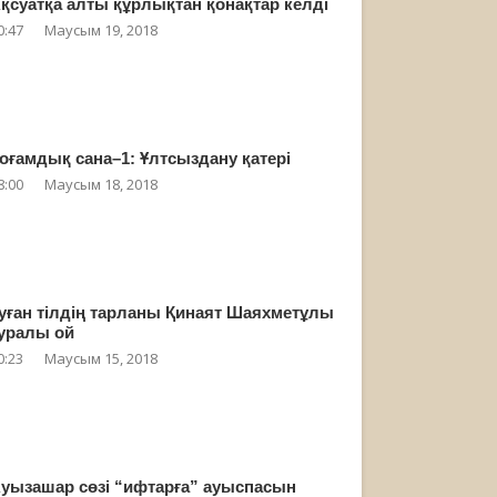
қсуатқа алты құрлықтан қонақтар келді
0:47
Маусым 19, 2018
оғамдық сана–1: Ұлтсыздану қатері
8:00
Маусым 18, 2018
уған тілдің тарланы Қинаят Шаяхметұлы
уралы ой
0:23
Маусым 15, 2018
уызашар сөзі “ифтарға” ауыспасын