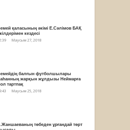
емей қаласының әкімі Е.Сәлімов БАҚ
кілдерімен кездесі
2:39
Маусым 27, 2018
емейдің балғын футболшылары
аһанның жарқын жұлдызы Неймарға
ол тартпақ
9:43
Маусым 25, 2018
.Жаншаеваның төбеден ұрғандай төрт
мысалы