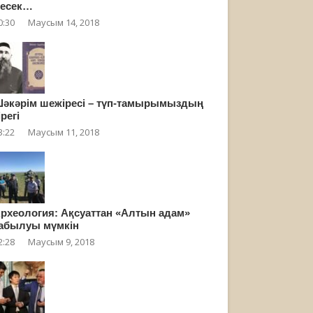
есек…
0:30
Маусым 14, 2018
әкәрім шежіресі – түп-тамырымыздың
ірегі
3:22
Маусым 11, 2018
рхеология: Ақсуаттан «Алтын адам»
абылуы мүмкін
2:28
Маусым 9, 2018