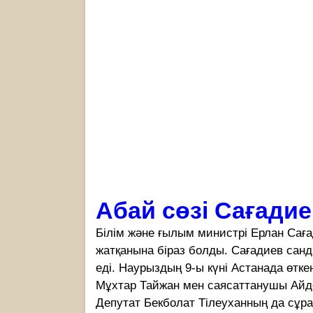
Абай сөзі Сағадие
Білім және ғылым министрі Ерлан Саға
жатқанына біраз болды. Сағадиев сан
еді. Наурыздың 9-ы күні Астанада өтк
Мұхтар Тайжан мен саясаттанушы Айд
Депутат Бекболат Тілеуханның да сұрағ