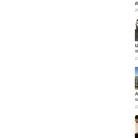
д
2
Ш
т
2
А
т
2