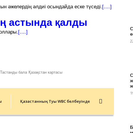
ын әжелердің әлдиі осындайда еске түседі.
[….]
ң астында қалды
С
доллары
.[….]
ө
2
Тастанды бала
Қазақстан картасы
С
ж
ж
1
ы
Қазақстанның Туы WBC белбеуінде
Б