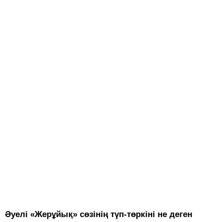
Әуелі «Жерұйық» сөзінің түп-төркіні не деген