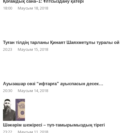
Қоғамдық сана–1: Ұлтсыздану қатері
18:00
Маусым 18, 2018
Туған тілдің тарланы Қинаят Шаяхметұлы туралы ой
20:23
Маусым 15, 2018
Ауызашар сөзі “ифтарға” ауыспасын десек…
20:30
Маусым 14, 2018
Шәкәрім шежіресі – түп-тамырымыздың тірегі
23:22
Маусым 11, 2018