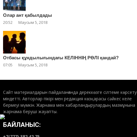
Олар ант қабылдады
20:52
Маусым 5, 2018
Отбасы құндылығындағы КЕЛІННІҢ РӨЛІ қандай?
07:05
Маусым 5, 2018
Сайт материалдарын пайдаланғанда дереккөзге сілтеме көрсету
міндетті. Авторлар пікірі мен редакция көзқарасы сәйкес келе
бермеуі мүмкін. Жарнама мен хабарландырулардың мазмұнына
жарнама беруші жауапты.
БАЙЛАНЫС:
+7(777) 382 42 75