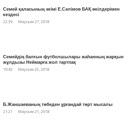
Семей қаласының әкімі Е.Сәлімов БАҚ өкілдерімен
кездесі
22:39
Маусым 27, 2018
Семейдің балғын футболшылары жаһанның жарқын
жұлдызы Неймарға жол тартпақ
19:43
Маусым 25, 2018
Б.Жаншаеваның төбеден ұрғандай төрт мысалы
21:21
Маусым 21, 2018