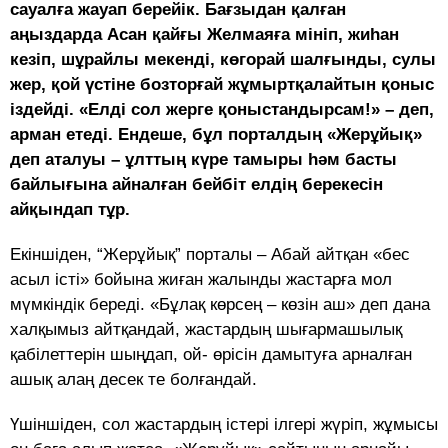
сауалға жауап берейік. Бағзыдан қалған
аңыздарда Асан қайғы Желмаяға мініп, жиһан
кезіп, шұрайлы мекенді, көгорай шалғынды, сулы
жер, қой үстіне бозторғай жұмыртқалайтын қоныс
іздейді. «Елді сол жерге қоныстандырсам!» – деп,
арман етеді. Ендеше, бұл порталдың «Жерұйық»
деп аталуы – ұлттың күре тамыры һәм басты
байлығына айналған бейбіт елдің берекесін
айқындап тұр.
Екіншіден, “Жерұйық” порталы – Абай айтқан «бес
асыл істі» бойына жиған жалынды жастарға мол
мүмкіндік береді. «Бұлақ көрсең – көзін аш» деп дана
халқымыз айтқандай, жастардың шығармашылық
қабілеттерін шыңдап, ой- өрісін дамытуға арналған
ашық алаң десек те болғандай.
Үшіншіден, сол жастардың істері ілгері жүріп, жұмысы