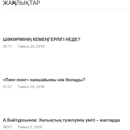
ЖАҢАЛЫҚТАР
ШӘКӘРІМНІҢ КЕМЕҢГЕРЛІГІ НЕДЕ?
02:11
Тамыз 26, 2018
«Пинг-понг» ханшайымы кім болады?
01:52
Тамыз 26, 2018
А.Байтұрсынов: Халықтың түзелуінің үміті – жастарда
08:01
Тамыз 5, 2018