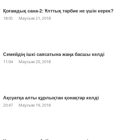
Қоғамдық сана-2: Ұлттық тәрбие не үшін керек?
18:05
Маусым 21, 2018
Семейдің ішкі саясатына жаңа басшы келді
11:04
Маусым 20, 2018
Ақсуатқа алты құрлықтан қонақтар келді
20:47
Маусым 19, 2018