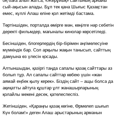
оң баға алып жатса, «Жерұйық» сайтының арнайы
сый-ақысын алады. Бұл тек қана Шығыс Қазақстан
емес, күллі Алаш еліне қол жетімді бастама.
Төртіншіден, порталда өмірге мән, көңілге нәр себетін
деректі фильмдер, мағыналы кинолар көрсетіледі.
Бесіншіден, блогерлердің бір-бірімен әңгімелесуіне
мүмкіндік бар. Сол арқылы жақын танысып, сайттың
дамуына өз үлесін қосады.
Алтыншыдан, қазіргі таңда сапалы қазақ сайттары аз
болып тұр. Ал сапалы сайттар көбею үшін «жан
аямай еңбек қылу керек». Біздің сайт – ащы болса да
ақиқатты айтуға құштар ұлт жанашырларының
қолайлы мекені десек, қателеспеспіз.
Жетіншіден, «Қараңғы қазақ көгіне, Өрмелеп шығып
Күн болам!» деген Алаш арыстарының арманын