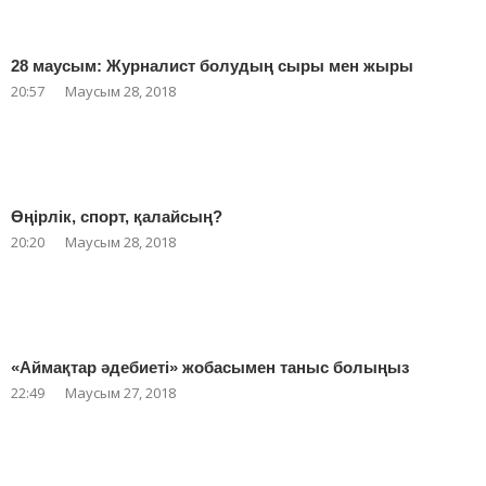
28 маусым: Журналист болудың сыры мен жыры
20:57
Маусым 28, 2018
Өңірлік, спорт, қалайсың?
20:20
Маусым 28, 2018
«Аймақтар әдебиеті» жобасымен таныс болыңыз
22:49
Маусым 27, 2018