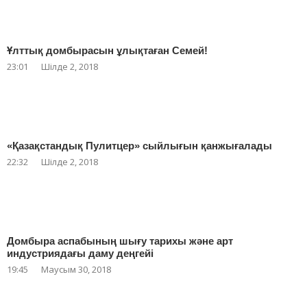
Ұлттық домбырасын ұлықтаған Семей!
23:01
Шілде 2, 2018
«Қазақстандық Пулитцер» сыйлығын қанжығалады
22:32
Шілде 2, 2018
Домбыра аспабының шығу тарихы және арт
индустриядағы даму деңгейі
19:45
Маусым 30, 2018