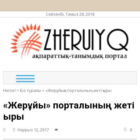
Сейсенбі, Тамыз 28, 2018
ЖЕР
ақпа
тан
по
Негізгі
>
Біз туралы
>
«Жерұйық» порталының жеті қыры
«Жерұйық» порталының жеті
қыры
Наурыз 12, 2017
0