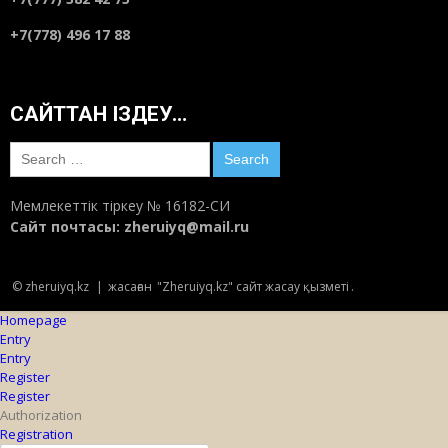
+7(778) 496 17 88
САЙТТАН ІЗДЕУ…
Search
for:
Мемлекеттік тіркеу № 16182-СИ
Сайт почтасы:
zheruiyq@mail.ru
© zheruiyq.kz
|
жасаған
"Zheruiyq.kz" сайт жасау қызметі
.
Homepage
Entry
Entry
Register
Register
Authorization
Registration