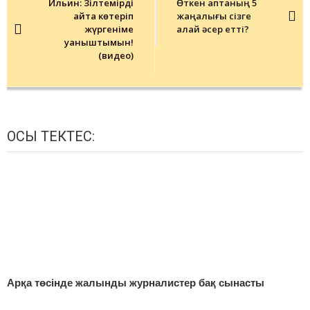
Ильин: Зілтемірді
Өткен аптаның 5
қайта көтеріп
жаңалығы сізге
жүргеніме
қалай әсер етті?
қуаныштымын!
(видео)
ОСЫ ТЕКТЕС:
Арқа төсінде жалынды журналистер бақ сынасты