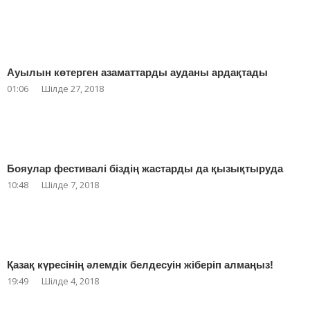
Ауылын көтерген азаматтарды ауданы ардақтады
01:06
Шілде 27, 2018
Бояулар фестивалі біздің жастарды да қызықтыруда
10:48
Шілде 7, 2018
Қазақ күресінің әлемдік белдесуін жіберіп алмаңыз!
19:49
Шілде 4, 2018