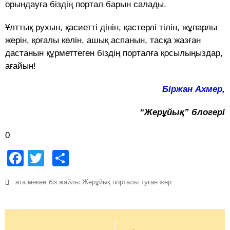
орындауға біздің портал барын салады.
Ұлттық рухын, қасиетті дінін, қастерлі тілін, жұпарлы
жерін, қоғалы көлін, ашық аспанын, тасқа жазған
дастанын құрметтеген біздің порталға қосылыңыздар,
ағайын!
Біржан Ахмер
,
“Жерұйық” блогері
0
Facebook
Twitter
Share
ата мекен
біз жайлы
Жерұйық порталы
туған жер
Post
navigation