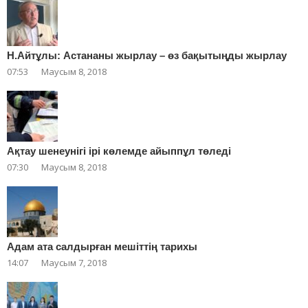
Н.Айтұлы: Астананы жырлау – өз бақытыңды жырлау
07:53
Маусым 8, 2018
Ақтау шенеунігі ірі көлемде айыппұл төледі
07:30
Маусым 8, 2018
Адам ата салдырған мешіттің тарихы
14:07
Маусым 7, 2018