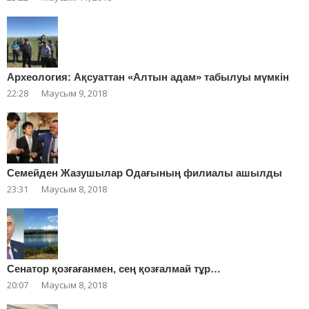
Археология: Ақсуаттан «Алтын адам» табылуы мүмкін
22:28
Маусым 9, 2018
Cемейден Жазушылар Одағының филиалы ашылды
23:31
Маусым 8, 2018
Сенатор қозғағанмен, сең қозғалмай тұр…
20:07
Маусым 8, 2018