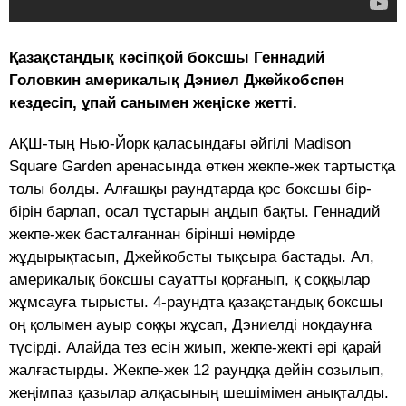
Қазақстандық кәсіпқой боксшы Геннадий
Головкин америкалық Дэниел Джейкобспен
кездесіп, ұпай санымен жеңіске жетті.
АҚШ-тың Нью-Йорк қаласындағы әйгілі Madison
Square Garden аренасында өткен жекпе-жек тартыстқа
толы болды. Алғашқы раундтарда қос боксшы бір-
бірін барлап, осал тұстарын аңдып бақты. Геннадий
жекпе-жек басталғаннан бірінші нөмірде
жұдырықтасып, Джейкобсты тықсыра бастады. Ал,
америкалық боксшы сауатты қорғанып, қ соққылар
жұмсауға тырысты. 4-раундта қазақстандық боксшы
оң қолымен ауыр соққы жұсап, Дэниелді нокдаунға
түсірді. Алайда тез есін жиып, жекпе-жекті әрі қарай
жалғастырды. Жекпе-жек 12 раундқа дейін созылып,
жеңімпаз қазылар алқасының шешімімен анықталды.