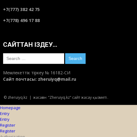
+7(777) 382 42 75
+7(778) 496 17 88
САЙТТАН ІЗДЕУ…
Search
for:
Мемлекеттік тіркеу № 16182-СИ
Сайт почтасы:
zheruiyq@mail.ru
© zheruiyq.kz
|
жасаған
"Zheruiyq.kz" сайт жасау қызметі
.
Homepage
Entry
Entry
Register
Register
Authorization