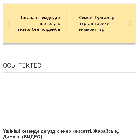
Post
navigation
Ірі қараны емдеуде
Семей. Тұлғалар
шетелдік
тұрған тарихи
тәжірибені қолданбақ
ғимараттар
ОСЫ ТЕКТЕС:
Үшініші кезеңде де үздік өнер көрсетті. Жарайсың,
Димаш! (ВИДЕО)