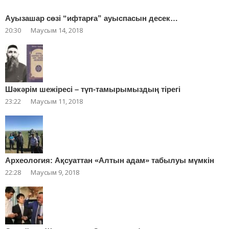
Ауызашар сөзі “ифтарға” ауыспасын десек…
20:30
Маусым 14, 2018
Шәкәрім шежіресі – түп-тамырымыздың тірегі
23:22
Маусым 11, 2018
Археология: Ақсуаттан «Алтын адам» табылуы мүмкін
22:28
Маусым 9, 2018