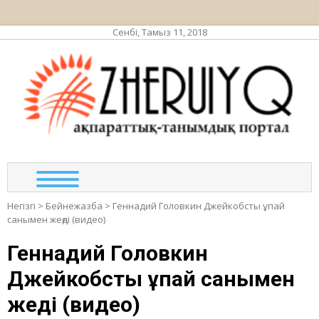
Сенбі, Тамыз 11, 2018
ЖЕР
ақпа
та
по
Негізгі
>
Бейнежазба
>
Геннадий Головкин Джейкобсты ұпай
санымен жеңді (видео)
Геннадий Головкин
Джейкобсты ұпай санымен
жеңді (видео)