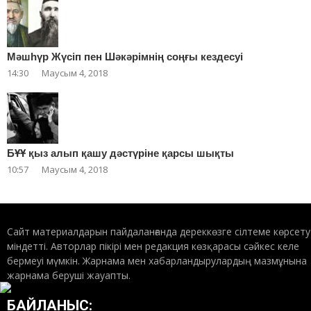
Мәшһүр Жүсіп пен Шәкәрімнің соңғы кездесуі
14:30
Маусым 4, 2018
БҰҰ қыз алып қашу дәстүріне қарсы шықты
10:57
Маусым 4, 2018
Сайт материалдарын пайдаланғанда дереккөзге сілтеме көрсету
міндетті. Авторлар пікірі мен редакция көзқарасы сәйкес келе
бермеуі мүмкін. Жарнама мен хабарландырулардың мазмұнына
жарнама беруші жауапты.
БАЙЛАНЫС: