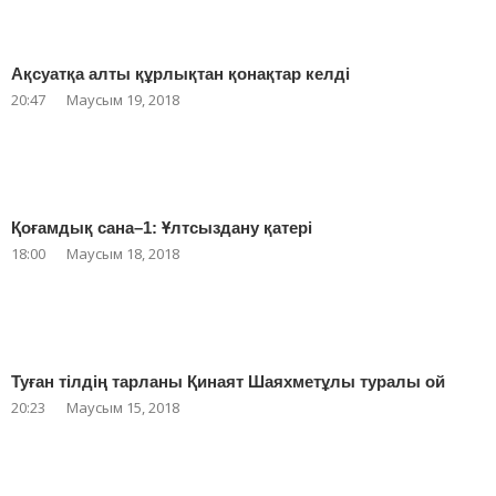
Ақсуатқа алты құрлықтан қонақтар келді
20:47
Маусым 19, 2018
Қоғамдық сана–1: Ұлтсыздану қатері
18:00
Маусым 18, 2018
Туған тілдің тарланы Қинаят Шаяхметұлы туралы ой
20:23
Маусым 15, 2018