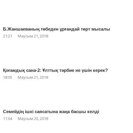
Б.Жаншаеваның төбеден ұрғандай төрт мысалы
21:21
Маусым 21, 2018
Қоғамдық сана-2: Ұлттық тәрбие не үшін керек?
18:05
Маусым 21, 2018
Семейдің ішкі саясатына жаңа басшы келді
11:04
Маусым 20, 2018