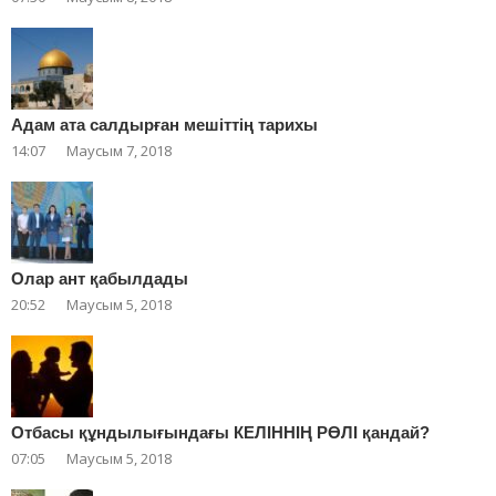
Адам ата салдырған мешіттің тарихы
14:07
Маусым 7, 2018
Олар ант қабылдады
20:52
Маусым 5, 2018
Отбасы құндылығындағы КЕЛІННІҢ РӨЛІ қандай?
07:05
Маусым 5, 2018