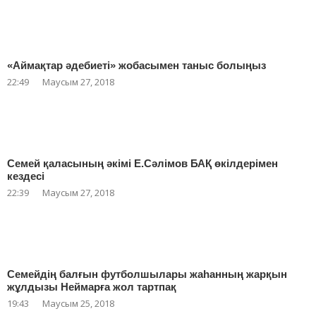
«Аймақтар әдебиеті» жобасымен таныс болыңыз
22:49
Маусым 27, 2018
Семей қаласының әкімі Е.Сәлімов БАҚ өкілдерімен
кездесі
22:39
Маусым 27, 2018
Семейдің балғын футболшылары жаһанның жарқын
жұлдызы Неймарға жол тартпақ
19:43
Маусым 25, 2018