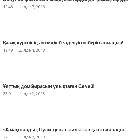
10:48
Шілде 7, 2018
Қазақ күресінің әлемдік белдесуін жіберіп алмаңыз!
19:49
Шілде 4, 2018
Ұлттық домбырасын ұлықтаған Семей!
23:01
Шілде 2, 2018
«Қазақстандық Пулитцер» сыйлығын қанжығалады
22:32
Шілде 2, 2018