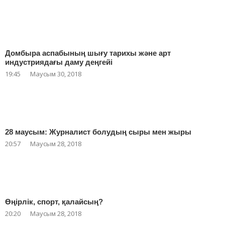
Домбыра аспабының шығу тарихы және арт
индустриядағы даму деңгейі
19:45
Маусым 30, 2018
28 маусым: Журналист болудың сыры мен жыры
20:57
Маусым 28, 2018
Өңірлік, спорт, қалайсың?
20:20
Маусым 28, 2018