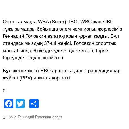
Орта салмақта WBA (Super), IBO, WBC және IBF
тұжырымдары бойынша әлем чемпионы, жерлесіміз
Геннадий Головкин өз атақтарын қорғап қалды. Бұл
отандасымыздың 37-ші жеңісі. Головкин спорттық
мансабында 36 кездесуде жеңіске жетіп, бірде-
біреуінде жеңіліп көрмеген.
Бұл жекпе-жекті HBO арнасы ақылы трансляциялар
жүйесі (PPV) арқылы көрсетті.
0
Facebook
Twitter
Share
бокс
Геннадий Головкин
спорт