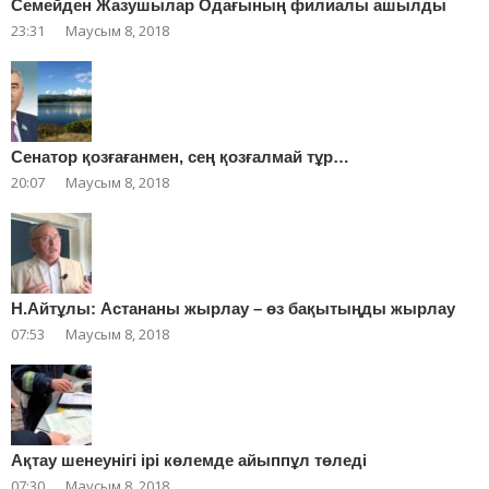
Cемейден Жазушылар Одағының филиалы ашылды
23:31
Маусым 8, 2018
Сенатор қозғағанмен, сең қозғалмай тұр…
20:07
Маусым 8, 2018
Н.Айтұлы: Астананы жырлау – өз бақытыңды жырлау
07:53
Маусым 8, 2018
Ақтау шенеунігі ірі көлемде айыппұл төледі
07:30
Маусым 8, 2018