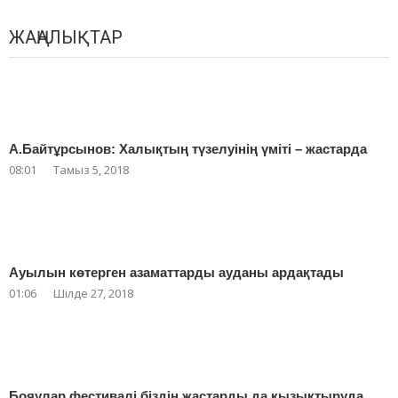
ЖАҢАЛЫҚТАР
А.Байтұрсынов: Халықтың түзелуінің үміті – жастарда
08:01
Тамыз 5, 2018
Ауылын көтерген азаматтарды ауданы ардақтады
01:06
Шілде 27, 2018
Бояулар фестивалі біздің жастарды да қызықтыруда