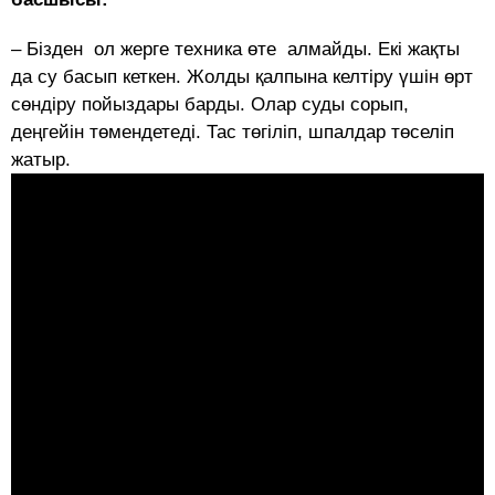
– Бізден ол жерге техника өте алмайды. Екі жақты
да су басып кеткен. Жолды қалпына келтіру үшін өрт
сөндіру пойыздары барды. Олар суды сорып,
деңгейін төмендетеді. Тас төгіліп, шпалдар төселіп
жатыр.