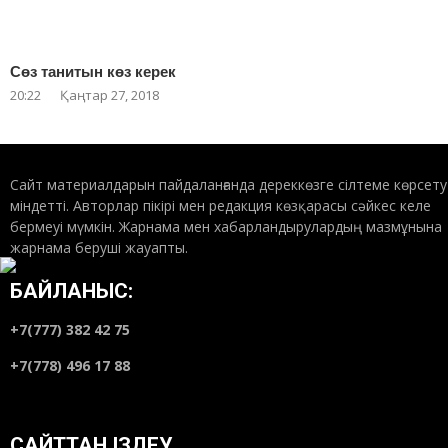
Сөз танитын көз керек
20:22
Қаңтар 27, 2018
Сайт материалдарын пайдаланғанда дереккөзге сілтеме көрсету
міндетті. Авторлар пікірі мен редакция көзқарасы сәйкес келе
бермеуі мүмкін. Жарнама мен хабарландырулардың мазмұнына
жарнама беруші жауапты.
БАЙЛАНЫС:
+7(777) 382 42 75
+7(778) 496 17 88
САЙТТАН ІЗДЕУ…