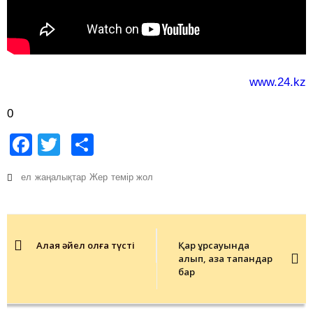
www.24.kz
0
Facebook
Twitter
Share
ел
жаңалықтар
Жер
темір жол
Post
navigation
Алаяқ әйел қолға түсті
Қар құрсауында
қалып, қаза тапқандар
бар