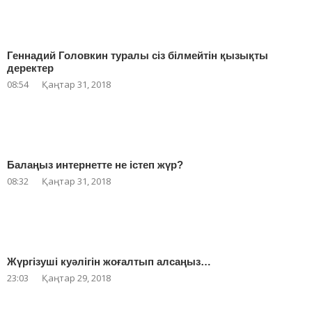
Геннадий Головкин туралы сіз білмейтін қызықты
деректер
08:54
Қаңтар 31, 2018
Балаңыз интернетте не істеп жүр?
08:32
Қаңтар 31, 2018
Жүргізуші куәлігін жоғалтып алсаңыз…
23:03
Қаңтар 29, 2018