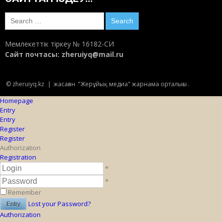
Search
for:
Мемлекеттік тіркеу № 16182-СИ
Сайт почтасы:
zheruiyq@mail.ru
© zheruiyq.kz
|
жасаған
"Жерұйық медиа" жарнама орталығы
.
Homepage
Entry
Entry
Register
Register
Authorization
Registration
*
*
Remember
Lost your Password?
Authorization