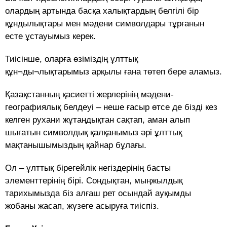
олардың артында басқа халықтардың белгілі бір
құндылықтары мен мәдени символдары тұрғанын
есте ұстауымыз керек.
Тиісінше, оларға өзіміздің ұлттық
құн¬ды¬лықтарымыз арқылы ғана төтеп бере аламыз.
Қазақстанның қасиетті жерлерінің мәдени-
географиялық белдеуі – неше ғасыр өтсе де бізді кез
келген рухани жұтаңдықтан сақтап, аман алып
шығатын символдық қалқанымыз әрі ұлттық
мақтанышымыздың қайнар бұлағы.
Ол – ұлттық бірегейлік негіздерінің басты
элементтерінің бірі. Сондықтан, мыңжылдық
тарихымызда біз алғаш рет осындай ауқымды
жобаны жасап, жүзеге асыруға тиіспіз.