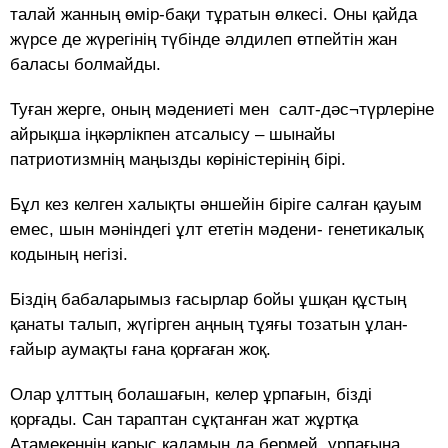
талай жанның өмір-бақи тұратын өлкесі. Оны қайда
жүрсе де жүрегінің түбінде әлдилеп өтпейтін жан
баласы болмайды.
Туған жерге, оның мәдениеті мен салт-дәс¬түрлеріне
айрықша іңкәрлікпен атсалысу – шынайы
патриотизмнің маңызды көріністерінің бірі.
Бұл кез келген халықты әншейін біріге салған қауым
емес, шын мәніндегі ұлт ететін мәдени- генетикалық
кодының негізі.
Біздің бабаларымыз ғасырлар бойы ұшқан құстың
қанаты талып, жүгірген аңның тұяғы тозатын ұлан-
ғайыр аумақты ғана қорғаған жоқ.
Олар ұлттың болашағын, келер ұрпағын, бізді
қорғады. Сан тараптан сұқтанған жат жұртқа
Атамекеннің қарыс қадамын да бермей, ұрпағына