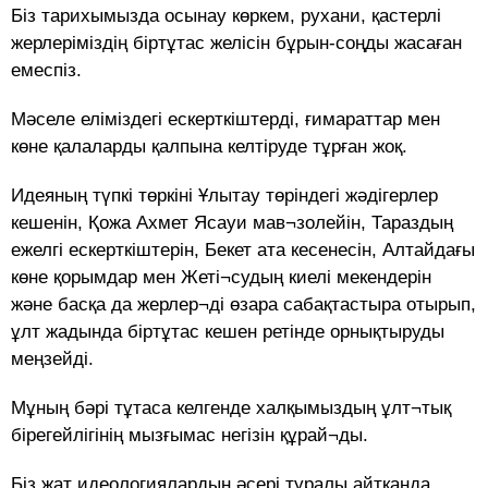
Біз тарихымызда осынау көркем, рухани, қастерлі
жерлеріміздің біртұтас желісін бұрын-соңды жасаған
емеспіз.
Мәселе еліміздегі ескерткіштерді, ғимараттар мен
көне қалаларды қалпына келтіруде тұрған жоқ.
Идеяның түпкі төркіні Ұлытау төріндегі жәдігерлер
кешенін, Қожа Ахмет Ясауи мав¬золейін, Тараздың
ежелгі ескерткіштерін, Бекет ата кесенесін, Алтайдағы
көне қорымдар мен Жеті¬судың киелі мекендерін
және басқа да жерлер¬ді өзара сабақтастыра отырып,
ұлт жадында біртұтас кешен ретінде орнықтыруды
меңзейді.
Мұның бәрі тұтаса келгенде халқымыздың ұлт¬тық
бірегейлігінің мызғымас негізін құрай¬ды.
Біз жат идеологиялардың әсері туралы айтқанда,