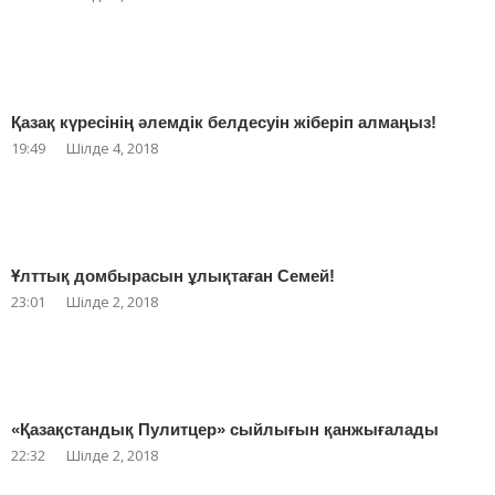
Қазақ күресінің әлемдік белдесуін жіберіп алмаңыз!
19:49
Шілде 4, 2018
Ұлттық домбырасын ұлықтаған Семей!
23:01
Шілде 2, 2018
«Қазақстандық Пулитцер» сыйлығын қанжығалады
22:32
Шілде 2, 2018