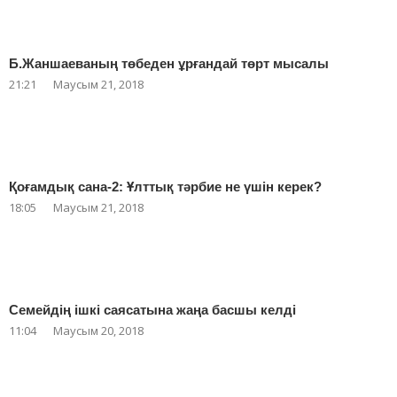
Б.Жаншаеваның төбеден ұрғандай төрт мысалы
21:21
Маусым 21, 2018
Қоғамдық сана-2: Ұлттық тәрбие не үшін керек?
18:05
Маусым 21, 2018
Семейдің ішкі саясатына жаңа басшы келді
11:04
Маусым 20, 2018