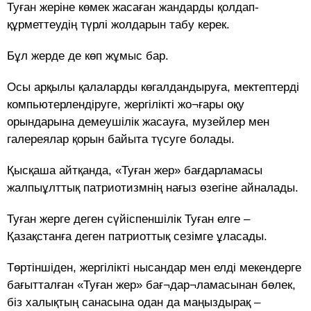
Туған жеріне көмек жасаған жандарды қолдап-
құрметтеудің түрлі жолдарын табу керек.
Бұл жерде де көп жұмыс бар.
Осы арқылы қалаларды көгалдандыруға, мектептерді
компьютерлендіруге, жергілікті жо¬ғары оқу
орындарына демеушілік жасауға, музейлер мен
галереялар қорын байыта түсуге болады.
Қысқаша айтқанда, «Туған жер» бағдарламасы
жалпыұлттық патриотизмнің нағыз өзегіне айналады.
Туған жерге деген сүйіспеншілік Туған елге –
Қазақстанға деген патриоттық сезімге ұласады.
Төртіншіден, жергілікті нысандар мен елді мекендерге
бағытталған «Туған жер» бағ¬дар¬ламасынан бөлек,
біз халықтың санасына одан да маңыздырақ –