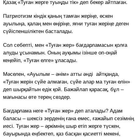
Қазақ «Туған жерге туыңды тік» деп бекер айтпаған.
Патриотизм кіндік қаның тамған жеріңе, өскен
ауылыңа, қалаң мен өңіріңе, яғни туған жеріңе деген
сүйіспеншіліктен басталады.
Сол себепті, мен «Туған жер» бағдарламасын қолға
алуды ұсынамын. Оның ауқымы ізінше оп-оңай
кеңейіп, «Туған елге» ұласады.
Мәселен, «Ауылым – әнім» атты әнді айтқанда,
«Туған жерін сүйе алмаған, сүйе алар ма туған елін»
деп шырқайтын едік қой. Бажайлап қарасақ, бұл –
мағынасы өте терең сөздер.
Бағдарлама неге «Туған жер» деп аталады? Адам
баласы – шексіз зерденің ғана емес, ғажайып сезімнің
иесі. Туған жер – әркімнің шыр етіп жерге түскен,
бауырында еңбектеп, қаз басқан қасиетті мекені,