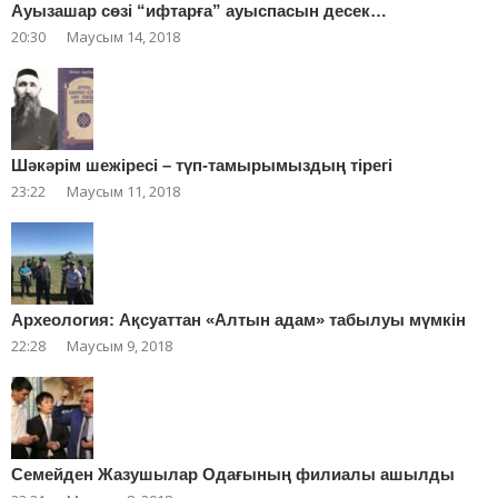
Ауызашар сөзі “ифтарға” ауыспасын десек…
20:30
Маусым 14, 2018
Шәкәрім шежіресі – түп-тамырымыздың тірегі
23:22
Маусым 11, 2018
Археология: Ақсуаттан «Алтын адам» табылуы мүмкін
22:28
Маусым 9, 2018
Cемейден Жазушылар Одағының филиалы ашылды