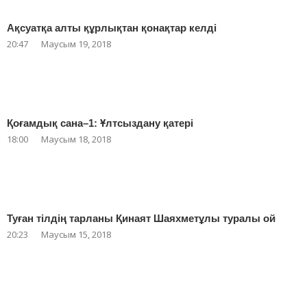
Ақсуатқа алты құрлықтан қонақтар келді
20:47
Маусым 19, 2018
Қоғамдық сана–1: Ұлтсыздану қатері
18:00
Маусым 18, 2018
Туған тілдің тарланы Қинаят Шаяхметұлы туралы ой
20:23
Маусым 15, 2018