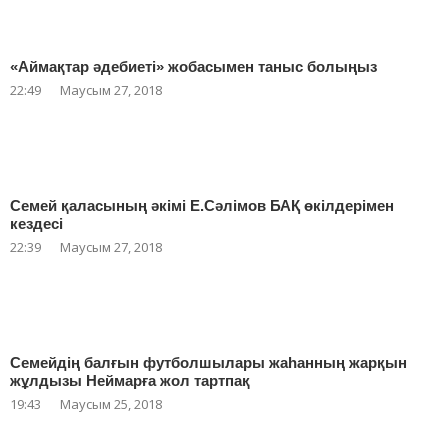
«Аймақтар әдебиеті» жобасымен таныс болыңыз
22:49
Маусым 27, 2018
Семей қаласының әкімі Е.Сәлімов БАҚ өкілдерімен
кездесі
22:39
Маусым 27, 2018
Семейдің балғын футболшылары жаһанның жарқын
жұлдызы Неймарға жол тартпақ
19:43
Маусым 25, 2018