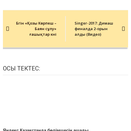
Post
navigation
Бүгін «Қозы Көрпеш –
Singer-2017: Димаш
Баян сұлу»
финалда 2-орын
ғашықтар күні
алды (Видео)
ОСЫ ТЕКТЕС:
Яндекс Қазақстанда бөлімшесін ашады