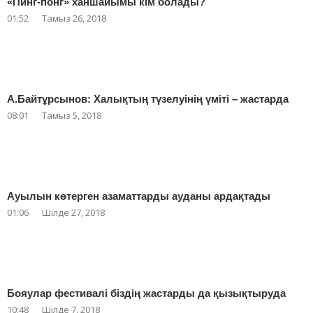
«Пинг-понг» ханшайымы кім болады?
01:52
Тамыз 26, 2018
А.Байтұрсынов: Халықтың түзелуінің үміті – жастарда
08:01
Тамыз 5, 2018
Ауылын көтерген азаматтарды ауданы ардақтады
01:06
Шілде 27, 2018
Бояулар фестивалі біздің жастарды да қызықтыруда
10:48
Шілде 7, 2018