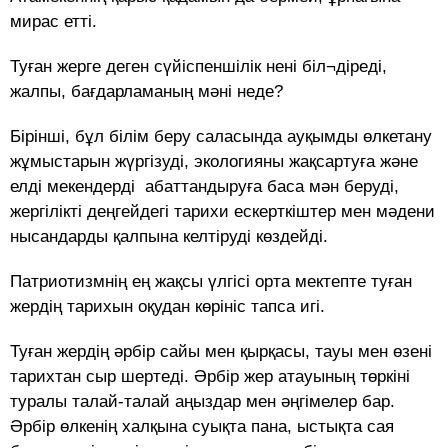
мирас етті.
Туған жерге деген сүйіспеншілік нені біл¬діреді,
жалпы, бағдарламаның мәні неде?
Бірінші, бұл білім беру саласында ауқымды өлкетану
жұмыстарын жүргізуді, экологияны жақсартуға және
елді мекендерді абаттандыруға баса мән беруді,
жергілікті деңгейдегі тарихи ескерткіштер мен мәдени
нысандарды қалпына келтіруді көздейді.
Патриотизмнің ең жақсы үлгісі орта мектепте туған
жердің тарихын оқудан көрініс тапса игі.
Туған жердің әрбір сайы мен қырқасы, тауы мен өзені
тарихтан сыр шертеді. Әрбір жер атауының төркіні
туралы талай-талай аңыздар мен әңгімелер бар.
Әрбір өлкенің халқына суықта пана, ыстықта сая