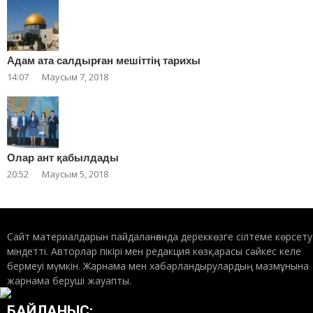
Адам ата салдырған мешіттің тарихы
14:07
Маусым 7, 2018
Олар ант қабылдады
20:52
Маусым 5, 2018
Сайт материалдарын пайдаланғанда дереккөзге сілтеме көрсету
міндетті. Авторлар пікірі мен редакция көзқарасы сәйкес келе
бермеуі мүмкін. Жарнама мен хабарландырулардың мазмұнына
жарнама беруші жауапты.
БАЙЛАНЫС: