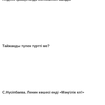
Тайжанды түлен түртті ме?
С.Нүсіпбаева. Ленин көшесі енді «Мәңгілік ел!»