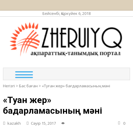
Бейсенбі, Қыркүйек 6, 2018
ЖЕР
ақпа
та
по
Негізгі
>
Бас баған
>
«Туған жер» бағдарламасының мәні
«Туған жер»
бағдарламасының мәні
kazakh
Сәуір 15, 2017
0