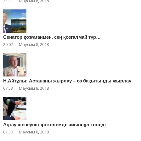
23:31
Маусым 8, 2018
Сенатор қозғағанмен, сең қозғалмай тұр…
20:07
Маусым 8, 2018
Н.Айтұлы: Астананы жырлау – өз бақытыңды жырлау
07:53
Маусым 8, 2018
Ақтау шенеунігі ірі көлемде айыппұл төледі
07:30
Маусым 8, 2018