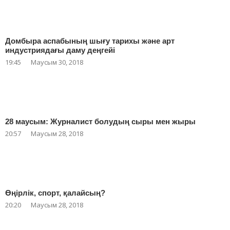
Домбыра аспабының шығу тарихы және арт
индустриядағы даму деңгейі
19:45
Маусым 30, 2018
28 маусым: Журналист болудың сыры мен жыры
20:57
Маусым 28, 2018
Өңірлік, спорт, қалайсың?
20:20
Маусым 28, 2018