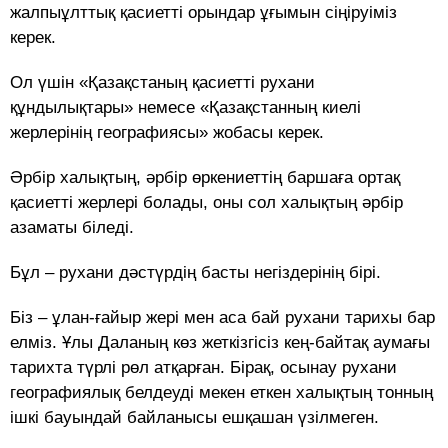
жалпыұлттық қасиетті орындар ұғымын сіңіруіміз
керек.
Ол үшін «Қазақстаның қасиетті рухани
құндылықтары» немесе «Қазақстанның киелі
жерлерінің географиясы» жобасы керек.
Әрбір халықтың, әрбір өркениеттің баршаға ортақ
қасиетті жерлері болады, оны сол халықтың әрбір
азаматы біледі.
Бұл – рухани дәстүрдің басты негіздерінің бірі.
Біз – ұлан-ғайыр жері мен аса бай рухани тарихы бар
елміз. Ұлы Даланың көз жеткізгісіз кең-байтақ аумағы
тарихта түрлі рөл атқарған. Бірақ, осынау рухани
географиялық белдеуді мекен еткен халықтың тонның
ішкі бауындай байланысы ешқашан үзілмеген.