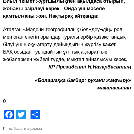
Биыл Үкімет жұртшылықпен ақылдаса отырып,
жобаны әзірлеуі керек. Онда үш мәселе
қамтылғаны жөн. Нақтырақ айтқанда:
Аталған «Мәдени-географиялық бел¬деу¬дің» рөлі
мен оған енетін орындар туралы әрбір қазақстандық
білуі үшін оқу-ағарту дайындығын жүргізу қажет.
БАҚ осыдан туындайтын ұлттық ақпараттық
жобалармен жүйелі түрде, мықтап айналысуы керек.
ҚР Президенті Н.Назарбаевтың
«Болашаққа бағдар: рухани жаңғыру»
мақаласынан
0
Facebook
Twitter
Share
елбасы
мақаласы