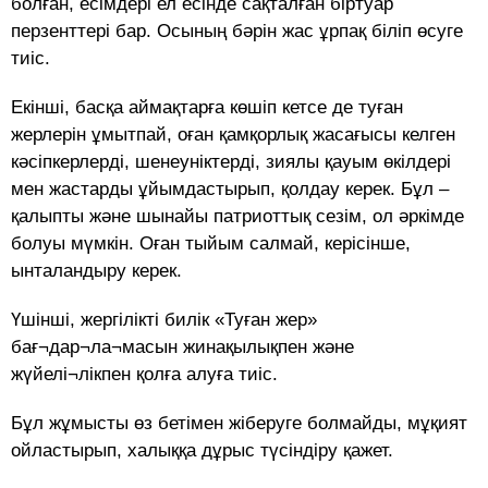
болған, есімдері ел есінде сақталған біртуар
перзенттері бар. Осының бәрін жас ұрпақ біліп өсуге
тиіс.
Екінші, басқа аймақтарға көшіп кетсе де туған
жерлерін ұмытпай, оған қамқорлық жасағысы келген
кәсіпкерлерді, шенеуніктерді, зиялы қауым өкілдері
мен жастарды ұйымдастырып, қолдау керек. Бұл –
қалыпты және шынайы патриоттық сезім, ол әркімде
болуы мүмкін. Оған тыйым салмай, керісінше,
ынталандыру керек.
Үшінші, жергілікті билік «Туған жер»
бағ¬дар¬ла¬масын жинақылықпен және
жүйелі¬лікпен қолға алуға тиіс.
Бұл жұмысты өз бетімен жіберуге болмайды, мұқият
ойластырып, халыққа дұрыс түсіндіру қажет.