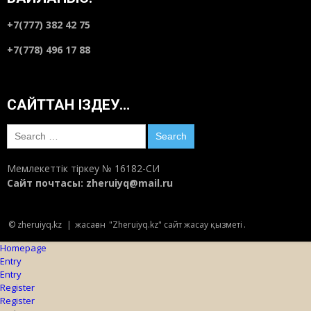
+7(777) 382 42 75
+7(778) 496 17 88
САЙТТАН ІЗДЕУ…
Search
for:
Мемлекеттік тіркеу № 16182-СИ
Сайт почтасы:
zheruiyq@mail.ru
© zheruiyq.kz
|
жасаған
"Zheruiyq.kz" сайт жасау қызметі
.
Homepage
Entry
Entry
Register
Register