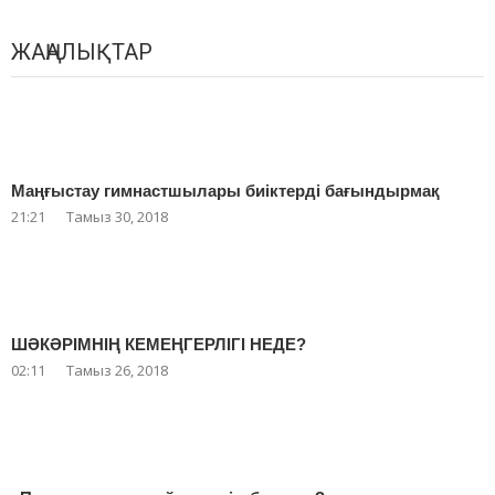
ЖАҢАЛЫҚТАР
Маңғыстау гимнастшылары биіктерді бағындырмақ
21:21
Тамыз 30, 2018
ШӘКӘРІМНІҢ КЕМЕҢГЕРЛІГІ НЕДЕ?
02:11
Тамыз 26, 2018