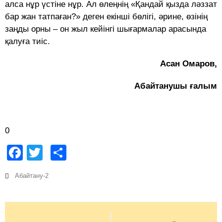
алса нұр үстіне нұр. Ал өлеңнің «Қандай қызда ләззат
бар жан татпаған?» деген екінші бөлігі, әрине, өзінің
заңды орны – он жыл кейінгі шығармалар арасында
қалуға тиіс.
Асан Омаров,
Абайтанушы ғалым
0
Facebook
Twitter
Share
Абайтану-2
Post
navigation