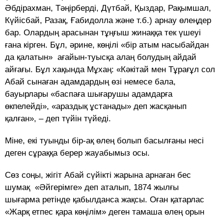
Әбдірахман, Тәңірберді, Дүтбай, Қыздар, Рақымшал,
Күйісбай, Разақ, Ғабидолла және т.б.) арнау өлеңдер
бар. Олардың арасынан тұңғыш жинаққа тек үшеуі
ғана кірген. Бұл, әрине, көңілі «бір атым насыбайдан
да қалатын» ағайын-туысқа алаң болудың айдай
айғағы. Бұл хақында Мұхаң: «Кәкітай мен Тұрағұл сол
Абай сынаған адамдардың өзі немесе бала,
бауырлары «баспаға шығарушы адамдарға
өкпелейді», «араздық ұстанады» деп жасқанып
қалған», – деп түйін түйеді.
Міне, екі туынды бір-ақ өлең болып басылғаны несі
деген сұраққа берер жауабымыз осы.
Сөз соңы, жігіт Абай сүйікті жарына арнаған бес
шумақ «Әйгерімге» деп аталып, 1874 жылғы
шығарма ретінде қабылданса жақсы. Оған қатарлас
«Жарқ етпес қара көңілім» деген тамаша өлең орын