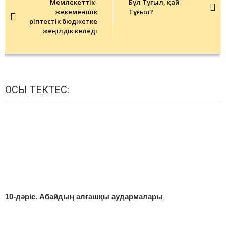
Мемлекеттік-
Бұл Тұғыл, қай
жекеменшік
Тұғыл?
әріптестік бюджетке
жеңілдік әкеледі
ОСЫ ТЕКТЕС:
10-дәріс. Абайдың алғашқы аудармалары