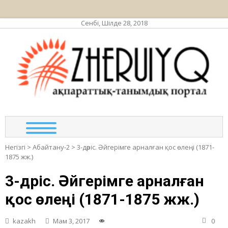
Сенбі, Шілде 28, 2018
ЖЕР
ақпа
та
по
Негізгі
>
Абайтану-2
>
3-дәріс. Әйгерімге арналған қос өлеңі (1871-
1875 жж.)
3-дәріс. Әйгерімге арналған
қос өлеңі (1871-1875 жж.)
kazakh
Мам 3, 2017
0