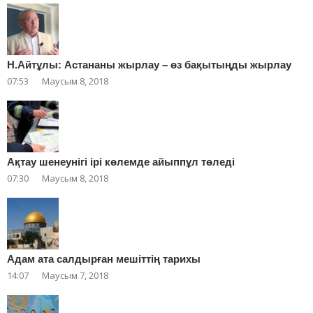
Н.Айтұлы: Астананы жырлау – өз бақытыңды жырлау
07:53
Маусым 8, 2018
Ақтау шенеунігі ірі көлемде айыппұл төледі
07:30
Маусым 8, 2018
Адам ата салдырған мешіттің тарихы
14:07
Маусым 7, 2018