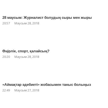
28 маусым: Журналист болудың сыры мен жыры
20:57
Маусым 28, 2018
Өңірлік, спорт, қалайсың?
20:20
Маусым 28, 2018
«Аймақтар әдебиеті» жобасымен таныс болыңыз
22:49
Маусым 27, 2018