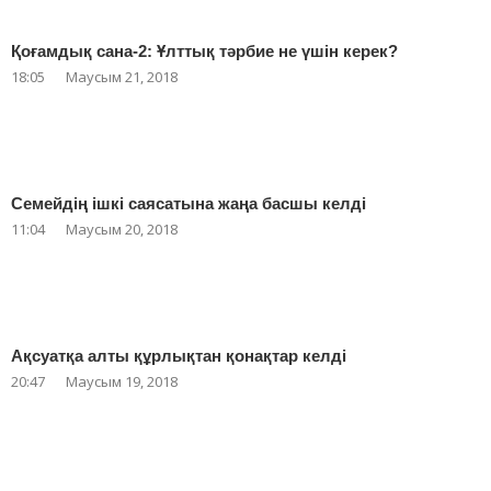
Қоғамдық сана-2: Ұлттық тәрбие не үшін керек?
18:05
Маусым 21, 2018
Семейдің ішкі саясатына жаңа басшы келді
11:04
Маусым 20, 2018
Ақсуатқа алты құрлықтан қонақтар келді
20:47
Маусым 19, 2018