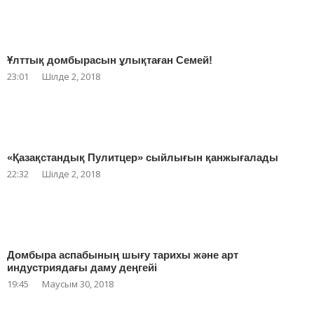
Ұлттық домбырасын ұлықтаған Семей!
23:01
Шілде 2, 2018
«Қазақстандық Пулитцер» сыйлығын қанжығалады
22:32
Шілде 2, 2018
Домбыра аспабының шығу тарихы және арт
индустриядағы даму деңгейі
19:45
Маусым 30, 2018