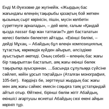
Енді М.Әуезовке де жүгінейік. «Жырдың бас
жағындағы өлеңнің тақырыбы қазақтың бой жеткен
қызының сырт көрінісін, пішін, мүсін келбетін
суреттеуге арналады», – дей келе, ғалым «Қандай
қызда ләззат бар жан татпаған?» деп басталатын
келесі бөлімін бөлектеп айтады. «Екінші бөлімі, –
дейді Мұхаң, – Абайдың бұл өлеңін композициялық
тұтастық, көркемдік күйден айырып, әлсіздікке
ауыстырып әкетеді. Оның себебі – өлеңнің бас жағы
бір тақырыптан басталып, аяқ жағы екінші бөлек
тақырыпқа ауысқаннан. …Басында сұлулыққа сүйсіне
сөйлеп, кейін ұрсып тоқтайды» (Аталған монография,
105-бет). Көрдіңіз бе, зерттеуші жырдың бас жағы
мен аяқ жағы сәйкес емесін соқырға таяқ ұстатқандай
айтып отыр. Өйткені, бірінші бөлім жігіт Абайдың,
екіншісі ағартушы өсиетші Абайдың сөзі екені айқын
көрініп тұр.