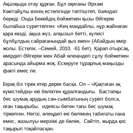
Ақшоқыда отау құрған. Бұл оқиғаны Әрхам
Кәкітайұлы өзінің естелігінде тәптіштеп, баяндап
береді. Онда Бекейдің бойжеткен қызы Әйгерім
былайша суреттелген: «Кең маңдайлы, нұр жайнаған
қара көзді, ақша жүз, алқызыл бетті, күлкісі
бұлбұлдың сайрағанындай қыз екен» (Абайдың өмір
жолы. Естелік. –Семей, 2010. -61 бет). Қарап отырсақ,
өмірдегі Әйгерім мен Абай өлеңіндегі сұлу бойжеткен
арасында айырма жоқ. Ескеруге тұрарлық маңызды
факті емес пе.
Бірақ біз тірек етер дерек басқа. Ол – «Қақтаған ақ
күмістейдің» екі бөліктен құралғандығы. Бастапқы
бес шумақ арудың сән-сымбатының суреті болса,
оған тақырыбы, идеясы бөтен тағы бес шумақ
тіркелген. Негізі, өлеңдегі екі бөлімнің табиғаты ғана
емес, жазылуы мерзімі де бөлек. Сөйтіп, жырда қос
тақырып тоқайласқан.