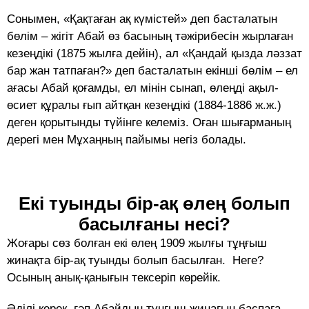
Сонымен, «Қақтаған ақ күмістей» деп басталатын
бөлім – жігіт Абай өз басының тәжірибесін жырлаған
кезеңдікі (1875 жылға дейін), ал «Қандай қызда ләззат
бар жан татпаған?» деп басталатын екінші бөлім – ел
ағасы Абай қоғамды, ел мінін сынап, өлеңді ақыл-
өсиет құралы ғып айтқан кезеңдікі (1884-1886 ж.ж.)
деген қорытынды түйінге келеміз. Оған шығарманың
дерегі мен Мұхаңның пайымы негіз болады.
Екі туынды бір-ақ өлең болып
басылғаны несі?
Жоғары сөз болған екі өлең 1909 жылғы тұңғыш
жинақта бір-ақ туынды болып басылған. Неге?
Осының анық-қанығын тексеріп көрейік.
Әділі керек, гәп Абайдың тұңғыш жинағын баспаға