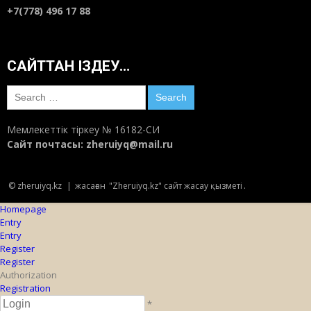
+7(778) 496 17 88
САЙТТАН ІЗДЕУ…
Search
for:
Мемлекеттік тіркеу № 16182-СИ
Сайт почтасы:
zheruiyq@mail.ru
© zheruiyq.kz
|
жасаған
"Zheruiyq.kz" сайт жасау қызметі
.
Homepage
Entry
Entry
Register
Register
Authorization
Registration
*