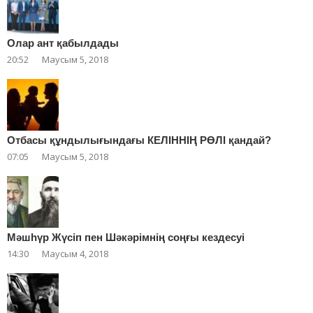
Олар ант қабылдады
20:52
Маусым 5, 2018
Отбасы құндылығындағы КЕЛІННІҢ РӨЛІ қандай?
07:05
Маусым 5, 2018
Мәшһүр Жүсіп пен Шәкәрімнің соңғы кездесуі
14:30
Маусым 4, 2018