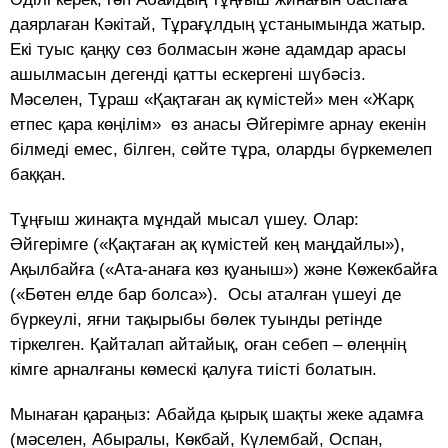
даярлаған Кәкітай, Тұрағұлдың ұстанымында жатыр.
Екі туыс қаңқу сөз болмасын және адамдар арасы
ашылмасын дегенді қатты ескергені шүбәсіз.
Мәселен, Тұраш «Қақтаған ақ күмістей» мен «Жарқ
етпес қара көңілім» өз анасы Әйгерімге арнау екенін
білмеді емес, білген, сөйте тұра, оларды бүркемелеп
баққан.
Тұңғыш жинақта мұндай мысал үшеу. Олар:
Әйгерімге («Қақтаған ақ күмістей кең маңдайлы»),
Ақылбайға («Ата-анаға көз қуаныш») және Көжекбайға
(«Бөтен елде бар болса»). Осы аталған үшеуі де
бүркеулі, яғни тақырыбы бөлек туынды ретінде
тіркелген. Қайталап айтайық, оған себеп – өлеңнің
кімге арналғаны көмескі қалуға тиісті болатын.
Мынаған қараңыз: Абайда қырық шақты жеке адамға
(мәселен, Абыралы, Көкбай, Күлембай, Оспан,