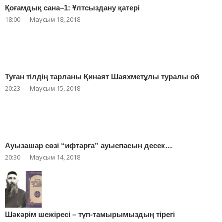
Қоғамдық сана–1: Ұлтсыздану қатері
18:00
Маусым 18, 2018
Туған тілдің тарланы Қинаят Шаяхметұлы туралы ой
20:23
Маусым 15, 2018
Ауызашар сөзі “ифтарға” ауыспасын десек…
20:30
Маусым 14, 2018
Шәкәрім шежіресі – түп-тамырымыздың тірегі