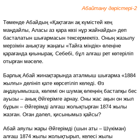
Абайтану дәрістері-2
Төменде Абайдың «Қақтаған ақ күмістей кең
маңдайлы, Аласы аз қара көзі нұр жайнайды» деп
басталатын шығармасын тексермекпіз. Оның жазылу
мерзімін анықтау жаңағы «Тайға міндік» өлеңіне
қарағанда қиынырақ. Себебі, бұл алғаш рет көтеріліп
отырған мәселе.
Барлық Абай жинақтарында аталмыш шығарма «1884
жылғы» делініп қате көрсетіліп келеді. Өз
аңдауымызша, көлемі он шумақ өлеңнің бастапқы бес
ауызы – анық Әйгерімге арнау. Оны жас ақын он жыл
бұрын – Әйгерімді алғаш жолықтырған 1874 жылы
жазған. Оған дәлел, қисынымыз қайсы?
Абай аяулы жары Әйгерімді (шын аты – Шүкіман)
алғаш 1874 жылы жолықтырып, келесі жылы