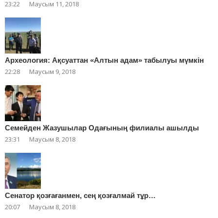
23:22
Маусым 11, 2018
Археология: Ақсуаттан «Алтын адам» табылуы мүмкін
22:28
Маусым 9, 2018
Cемейден Жазушылар Одағының филиалы ашылды
23:31
Маусым 8, 2018
Сенатор қозғағанмен, сең қозғалмай тұр…
20:07
Маусым 8, 2018