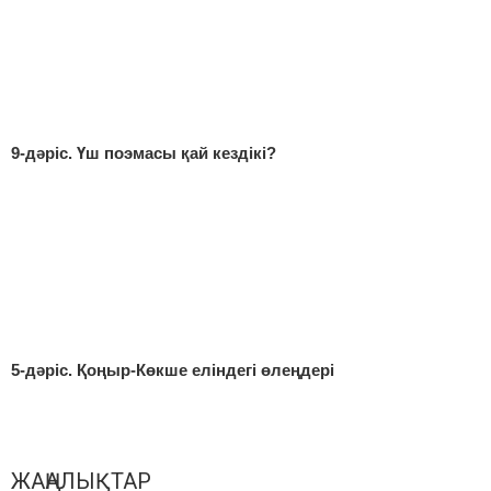
9-дәріс. Үш поэмасы қай кездікі?
5-дәріс. Қоңыр-Көкше еліндегі өлеңдері
ЖАҢАЛЫҚТАР