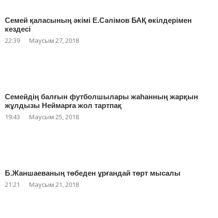
Семей қаласының әкімі Е.Сәлімов БАҚ өкілдерімен
кездесі
22:39
Маусым 27, 2018
Семейдің балғын футболшылары жаһанның жарқын
жұлдызы Неймарға жол тартпақ
19:43
Маусым 25, 2018
Б.Жаншаеваның төбеден ұрғандай төрт мысалы
21:21
Маусым 21, 2018