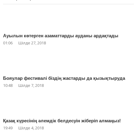
Ауылын көтерген азаматтарды ауданы ардақтады
01:06
Шілде 27, 2018
Бояулар фестивалі біздің жастарды да қызықтыруда
10:48
Шілде 7, 2018
Қазақ күресінің әлемдік белдесуін жіберіп алмаңыз!
19:49
Шілде 4, 2018