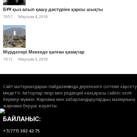
БҰҰ қыз алып қашу дәстүріне қарсы шықты
10:57
Маусым 4, 2018
Мүрделері Меккеде қалған қазақтар
19:12
Маусым 3, 2018
Сайт материалдарын пайдаланғанда дереккөзге сілтеме көрсету
міндетті. Авторлар пікірі мен редакция көзқарасы сәйкес келе
бермеуі мүмкін. Жарнама мен хабарландырулардың мазмұнына
жарнама беруші жауапты.
БАЙЛАНЫС:
+7(777) 382 42 75