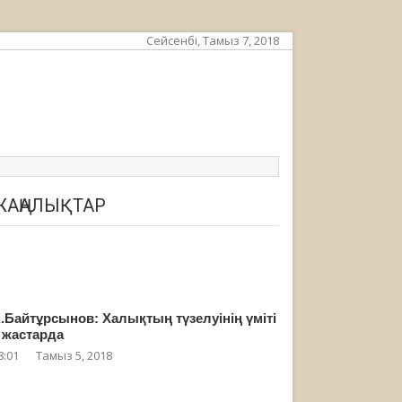
Сейсенбі, Тамыз 7, 2018
ЖАҢАЛЫҚТАР
.Байтұрсынов: Халықтың түзелуінің үміті
 жастарда
8:01
Тамыз 5, 2018