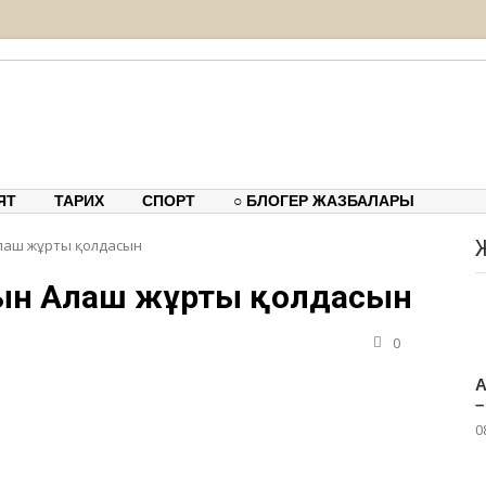
тық-танымдық порталы
ЯТ
ТАРИХ
СПОРТ
○ БЛОГЕР ЖАЗБАЛАРЫ
Алаш жұрты қолдасын
асын Алаш жұрты қолдасын
0
А
–
0