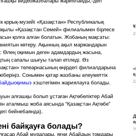
алғашқы видеожазбалары жарияланды,-деп
к қорық-музейі «Қазақстан» Республикалық
Ұ
рқылы «Қазақстан Семей» филиалымен бірлесе
2
асын қолға алған болатын. Жобаның мақсаты:
ханиятын көтеру. Ақынның ақыл маржандарын
ы: Өлең оқимын деген адамдардың жасына,
қтың сапалы шығуы талап етіледі. Өз
зақстан» телеарнасының өңірдегі филиалдарына
«
қ
жіберіңіз. Сонымен қатар жазбаны әлеуметтік
2
байдыоқимыз
хэштегімен жариялауға болады.
алауын алғашқы болып ұстаған Ақтөбеліктер Абай
нін аталмыш жоба аясында “Қазақстан Ақтөбе”
егі бейнебаянда).
Д
а
ені байқауға болады?
1
жалғасар Абай мұралары, яғни Абайдың томдары