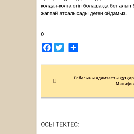
қолдан-қолға өтіп болашаққа бет алып
жаппай атсалысады деген ойдамыз.
0
Facebook
Twitter
Share
Post
navigation
Елбасының адамзатты құтқар
Манифес
ОСЫ ТЕКТЕС: