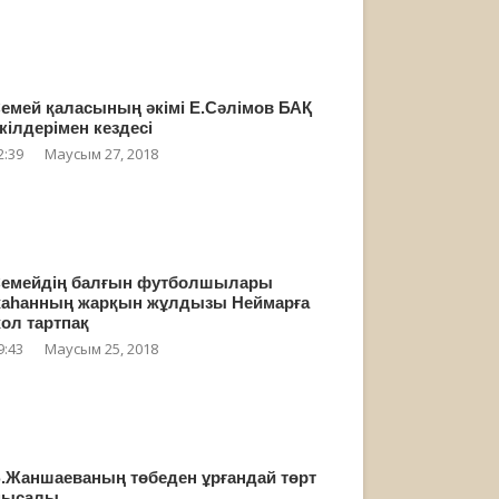
емей қаласының әкімі Е.Сәлімов БАҚ
кілдерімен кездесі
2:39
Маусым 27, 2018
емейдің балғын футболшылары
аһанның жарқын жұлдызы Неймарға
ол тартпақ
9:43
Маусым 25, 2018
.Жаншаеваның төбеден ұрғандай төрт
мысалы