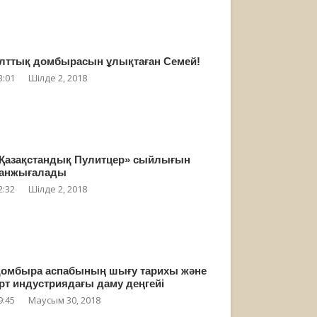
лттық домбырасын ұлықтаған Семей!
3:01
Шілде 2, 2018
Қазақстандық Пулитцер» сыйлығын
анжығалады
2:32
Шілде 2, 2018
омбыра аспабының шығу тарихы және
рт индустриядағы даму деңгейі
9:45
Маусым 30, 2018