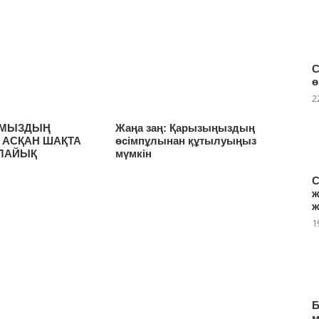
С
ө
2
МЫЗДЫҢ
Жаңа заң: Қарызыңыздың
АСҚАН ШАҚТА
өсімпұлынан құтылуыңыз
ЛАЙЫҚ
мүмкін
С
ж
ж
1
Б