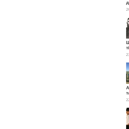
д
2
Ш
т
2
А
т
2