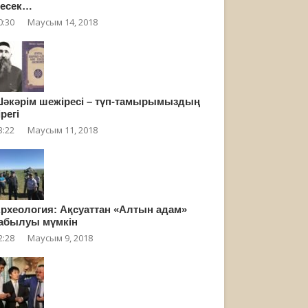
есек…
0:30
Маусым 14, 2018
әкәрім шежіресі – түп-тамырымыздың
ірегі
3:22
Маусым 11, 2018
рхеология: Ақсуаттан «Алтын адам»
абылуы мүмкін
2:28
Маусым 9, 2018