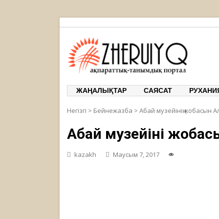
ЖЕРҰЙЫҚ
ақпарат
ЖАҢАЛЫҚТАР
САЯСАТ
РУХАНИ
Негізгі
>
Бейнежазба
>
Абай музейінің жобасын 
Абай музейінің жоб
kazakh
Маусым 7, 2017