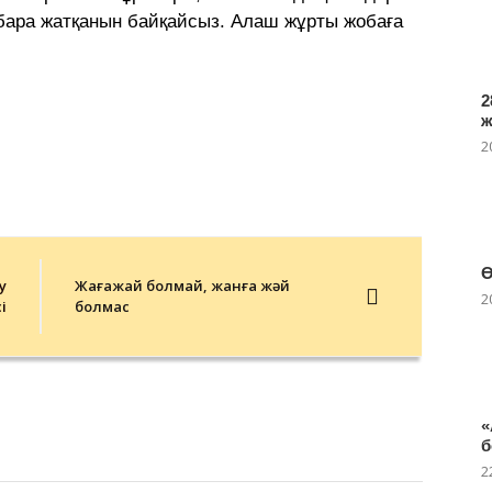
 бара жатқанын байқайсыз. Алаш жұрты жобаға
2
2
Ө
у
Жағажай болмай, жанға жәй
2
і
болмас
«
б
2