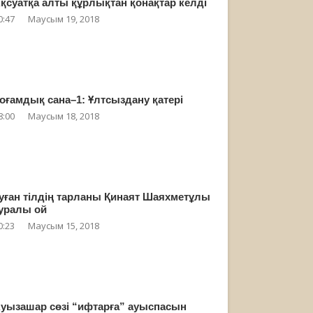
қсуатқа алты құрлықтан қонақтар келді
0:47
Маусым 19, 2018
оғамдық сана–1: Ұлтсыздану қатері
8:00
Маусым 18, 2018
уған тілдің тарланы Қинаят Шаяхметұлы
уралы ой
0:23
Маусым 15, 2018
уызашар сөзі “ифтарға” ауыспасын