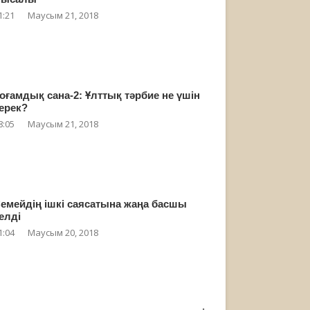
1:21
Маусым 21, 2018
оғамдық сана-2: Ұлттық тәрбие не үшін
ерек?
8:05
Маусым 21, 2018
емейдің ішкі саясатына жаңа басшы
елді
1:04
Маусым 20, 2018