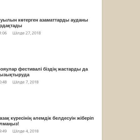
уылын көтерген азаматтарды ауданы
рдақтады
1:06
Шілде 27, 2018
ояулар фестивалі біздің жастарды да
ызықтыруда
0:48
Шілде 7, 2018
азақ күресінің әлемдік белдесуін жіберіп
лмаңыз!
9:49
Шілде 4, 2018