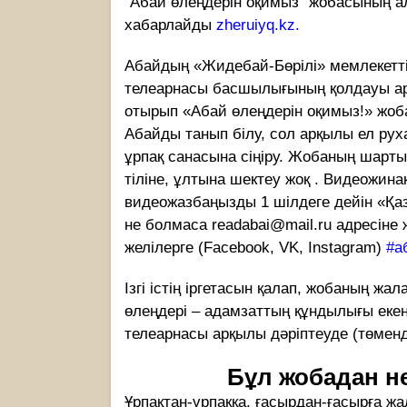
“Абай өлеңдерін оқимыз” жобасының 
хабарлайды
zheruiyq.kz.
Абайдың «Жидебай-Бөрілі» мемлекетті
телеарнасы басшылығының қолдауы а
отырып «Абай өлеңдерін оқимыз!» жоб
Абайды танып білу, сол арқылы ел ру
ұрпақ санасына сіңіру. Жобаның шарт
тіліне, ұлтына шектеу жоқ . Видеожина
видеожазбаңызды 1 шілдеге дейін «Қа
не болмаса
readabai@mail.ru
адресіне 
желілерге (Facebook, VK, Instagram)
#
а
Ізгі істің іргетасын қалап, жобаның ж
өлеңдері – адамзаттың құндылығы еке
телеарнасы арқылы дәріптеуде (төменд
Бұл жобадан н
Ұрпақтан-ұрпаққа, ғасырдан-ғасырға 