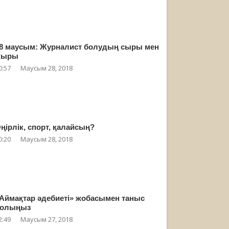
8 маусым: Журналист болудың сыры мен
жыры
0:57
Маусым 28, 2018
ңірлік, спорт, қалайсың?
0:20
Маусым 28, 2018
Аймақтар әдебиеті» жобасымен таныс
олыңыз
2:49
Маусым 27, 2018