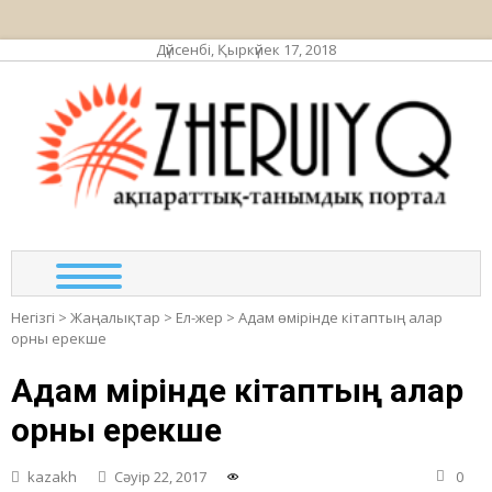
Дүйсенбі, Қыркүйек 17, 2018
ЖЕР
ақпа
та
по
Негізгі
>
Жаңалықтар
>
Ел-жер
>
Адам өмірінде кітаптың алар
орны ерекше
Адам өмірінде кітаптың алар
орны ерекше
kazakh
Сәуір 22, 2017
0