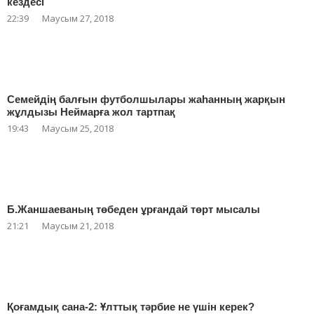
кездесі
22:39
Маусым 27, 2018
Семейдің балғын футболшылары жаһанның жарқын
жұлдызы Неймарға жол тартпақ
19:43
Маусым 25, 2018
Б.Жаншаеваның төбеден ұрғандай төрт мысалы
21:21
Маусым 21, 2018
Қоғамдық сана-2: Ұлттық тәрбие не үшін керек?