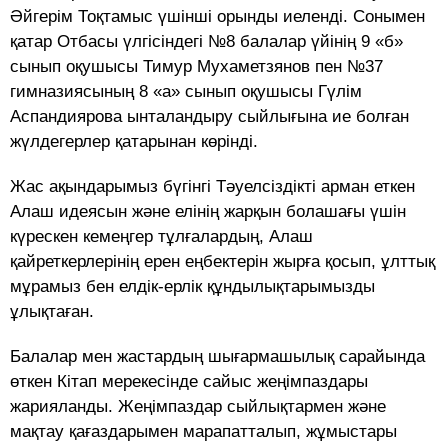
Әйгерім Тоқтамыс үшінші орынды иеленді. Сонымен
қатар Отбасы үлгісіндегі №8 балалар үйінің 9 «б»
сынып оқушысы Тимур Мухаметзянов пен №37
гимназиясының 8 «а» сынып оқушысы Гүлім
Аспандиярова ынталандыру сыйлығына ие болған
жүлдегерлер қатарынан көрінді.
Жас ақындарымыз бүгінгі Тәуелсіздікті арман еткен
Алаш идеясын және елінің жарқын болашағы үшін
күрескен кемеңгер тұлғалардың, Алаш
қайреткерлерінің ерен еңбектерін жырға қосып, ұлттық
мұрамыз бен елдік-ерлік құндылықтарымызды
ұлықтаған.
Балалар мен жастардың шығармашылық сарайында
өткен Кітап мерекесінде сайыс жеңімпаздары
жарияланды. Жеңімпаздар сыйлықтармен және
мақтау қағаздарымен марапатталып, жұмыстары