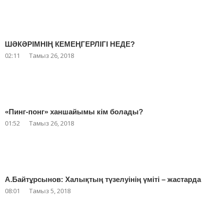
ШӘКӘРІМНІҢ КЕМЕҢГЕРЛІГІ НЕДЕ?
02:11
Тамыз 26, 2018
«Пинг-понг» ханшайымы кім болады?
01:52
Тамыз 26, 2018
А.Байтұрсынов: Халықтың түзелуінің үміті – жастарда
08:01
Тамыз 5, 2018