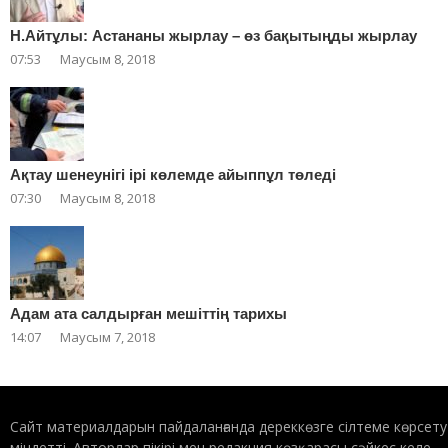
Н.Айтұлы: Астананы жырлау – өз бақытыңды жырлау
07:53
Маусым 8, 2018
Ақтау шенеунігі ірі көлемде айыппұл төледі
07:30
Маусым 8, 2018
Адам ата салдырған мешіттің тарихы
14:07
Маусым 7, 2018
Сайт материалдарын пайдаланғанда дереккөзге сілтеме көрсету
міндетті. Авторлар пікірі мен редакция көзқарасы сәйкес келе