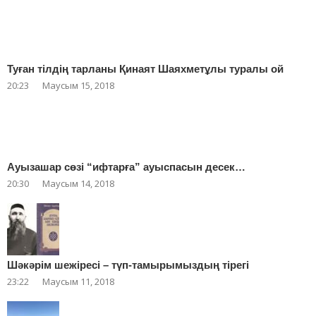
Туған тілдің тарланы Қинаят Шаяхметұлы туралы ой
20:23
Маусым 15, 2018
Ауызашар сөзі “ифтарға” ауыспасын десек…
20:30
Маусым 14, 2018
Шәкәрім шежіресі – түп-тамырымыздың тірегі
23:22
Маусым 11, 2018