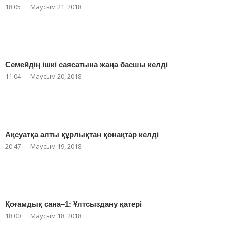
18:05
Маусым 21, 2018
Семейдің ішкі саясатына жаңа басшы келді
11:04
Маусым 20, 2018
Ақсуатқа алты құрлықтан қонақтар келді
20:47
Маусым 19, 2018
Қоғамдық сана–1: Ұлтсыздану қатері
18:00
Маусым 18, 2018