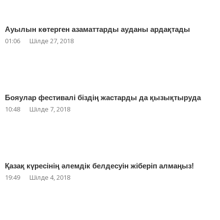
Ауылын көтерген азаматтарды ауданы ардақтады
01:06
Шілде 27, 2018
Бояулар фестивалі біздің жастарды да қызықтыруда
10:48
Шілде 7, 2018
Қазақ күресінің әлемдік белдесуін жіберіп алмаңыз!
19:49
Шілде 4, 2018