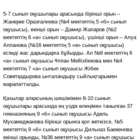
5-7 сынып оқушылары арасында бірінші орын –
Жанерке Оразғалиева (№4 мектептің 5 «б» сынып
оқушысы), екінші орын – Дамир Жапаров (№2
мектептің 6 «а» сынып оқушысы), үшінші орын – Алуа
Алпанова (№16 мектептің 5 «ә» сынып оқушысы)
есімді жас дарындарға бұйырды. Ал №8 мектептің 6
«а» сынып оқушысы Ұлпан Мейізбекова мен №4
мектептің 7 «а» сынып оқушысы Жібек
Советқадырова ынталандыру сыйлықтарымен
марапатталды.
Қазылар алқасының шешімімен 8-10 сынып
оқушылары арасында ең үздік өлеңімен танылған 37
гимназияның 9 «б» сынып оқушысы Адель
Мухамеджанова бірінші орынға қол жеткізсе, №5
мектептің 9 «б» сынып оқушысы Дильназ Баекенова
екінші орынды, №36 мектептің 9 «а» сынып оқушысы