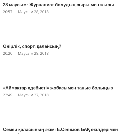
28 маусым: Журналист болудың сыры мен жыры
20:57
Маусым 28, 2018
Өңірлік, спорт, қалайсың?
20:20
Маусым 28, 2018
«Аймақтар әдебиеті» жобасымен таныс болыңыз
22:49
Маусым 27, 2018
Семей қаласының әкімі Е.Сәлімов БАҚ өкілдерімен