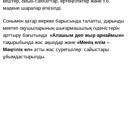
кештер, ойын-саяхаттар, ертеңгіліктер және т.б.
мәдени шаралар өткізілді.
Сонымен қатар мереке барысында талапты, дарынды
мектеп оқушыларының шығармашылық ізденістерін
арттыру бағытында
«Алашым деп жыр арнаймын»
тақырыбында жас ақындар және
«Менің елім –
Мәңгілік ел»
атты жас суретшілер сайыстары
ұйымдастырылды.