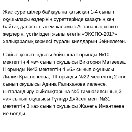
Жас суретшілер байқауына қатысқан 1-4 сынып
оқушылары өздерінің суреттерінде қазақтың кең
байтақ даласын, әсем қаламыз Астананың көрікті
жерлерін, үстіміздегі жылы өтетін «ЭКСПО-2017»
халықаралық көрмесі туралы қиялдарын бейнелеген.
Сайыс қорытындысы бойынша І орынды №10
мектептің 4 «в» сынып оқушысы Виктория Матвеева,
ІІ орынды №43 мектептің 4 «б» сынып оқушысы
Лилия Краснопеева, ІІІ орынды №22 мектептің 2 «г»
сынып оқушысы Адина Рапиханова иеленсе,
ынталандыру сыйлықтарына №5 гимназиясының 3
«а» сынып оқушысы Гүлнұр Дүйсен мен №31
мектептің 3 «а» сынып оқушысы Жанель Имантаева
ие болды.