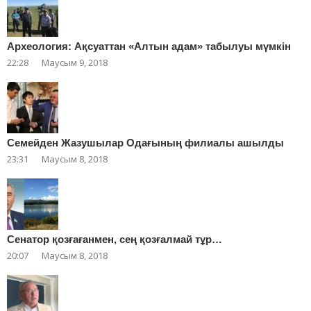
Археология: Ақсуаттан «Алтын адам» табылуы мүмкін
22:28
Маусым 9, 2018
Cемейден Жазушылар Одағының филиалы ашылды
23:31
Маусым 8, 2018
Сенатор қозғағанмен, сең қозғалмай тұр…
20:07
Маусым 8, 2018