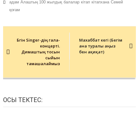
адам
Алаштың 100 жылдық
балалар
кітап
кітапхана
Семей
қоғам
Post
navigation
Бүгін Singer-дің гала-
Махаббат кегі (Бегім
концерті.
ана туралы аңыз
Димаштың тосын
бен ақиқат)
сыйын
тамашалаймыз
ОСЫ ТЕКТЕС: