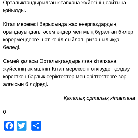
Орталықтандырылған кітапхана жүйесінің сайтына
қойылды.
Кітап мерекесі барысында жас өнерпаздардың
орындауындағы әсем әндер мен мың бұралған билер
көрермендерге шат көңіл сыйлап, ризашылыққа
бөледі.
Семей қаласы Орталықтандырылған кітапхана
жүйесінің әкімшілігі Кітап мерекесін өткізуде қолдау
көрсеткен барлық серіктестер мен әріптестерге зор
алғысын білдіреді.
Қалалық орталық кітапхана
0
Facebook
Twitter
Share