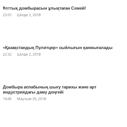
Ұлттық домбырасын ұлықтаған Семей!
23:01
Шілде 2, 2018
«Қазақстандық Пулитцер» сыйлығын қанжығалады
22:32
Шілде 2, 2018
Домбыра аспабының шығу тарихы және арт
индустриядағы даму деңгейі
19:45
Маусым 30, 2018