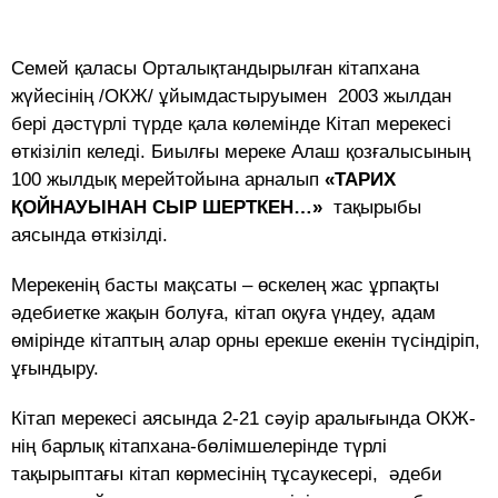
Семей қаласы Орталықтандырылған кітапхана
жүйесінің /ОКЖ/ ұйымдастыруымен 2003 жылдан
бері дәстүрлі түрде қала көлемінде Кітап мерекесі
өткізіліп келеді. Биылғы мереке Алаш қозғалысының
100 жылдық мерейтойына арналып
«ТАРИХ
ҚОЙНАУЫНАН СЫР ШЕРТКЕН…»
тақырыбы
аясында өткізілді.
Мерекенің басты мақсаты – өскелең жас ұрпақты
әдебиетке жақын болуға, кітап оқуға үндеу, адам
өмірінде кітаптың алар орны ерекше екенін түсіндіріп,
ұғындыру.
Кітап мерекесі аясында 2-21 сәуір аралығында ОКЖ-
нің барлық кітапхана-бөлімшелерінде түрлі
тақырыптағы кітап көрмесінің тұсаукесері, әдеби