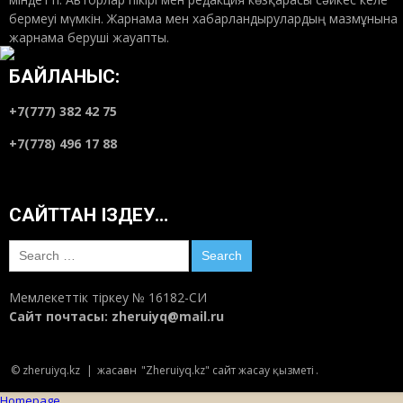
бермеуі мүмкін. Жарнама мен хабарландырулардың мазмұнына
жарнама беруші жауапты.
БАЙЛАНЫС:
+7(777) 382 42 75
+7(778) 496 17 88
САЙТТАН ІЗДЕУ…
Search
for:
Мемлекеттік тіркеу № 16182-СИ
Сайт почтасы:
zheruiyq@mail.ru
© zheruiyq.kz
|
жасаған
"Zheruiyq.kz" сайт жасау қызметі
.
Homepage