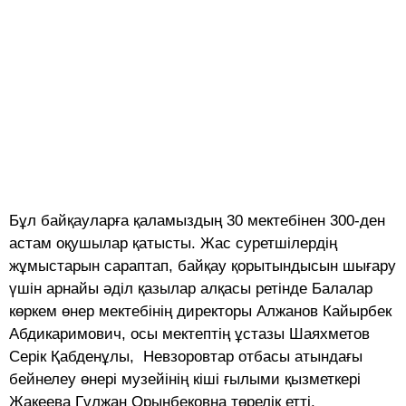
Бұл байқауларға қаламыздың 30 мектебінен 300-ден
астам оқушылар қатысты. Жас суретшілердің
жұмыстарын сараптап, байқау қорытындысын шығару
үшін арнайы әділ қазылар алқасы ретінде Балалар
көркем өнер мектебінің директоры Алжанов Кайырбек
Абдикаримович, осы мектептің ұстазы Шаяхметов
Серік Қабденұлы, Невзоровтар отбасы атындағы
бейнелеу өнері музейінің кіші ғылыми қызметкері
Жакеева Гүлжан Орынбековна төрелік етті.