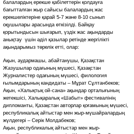
балалардың ерекше қабілеттерін қолдауға
бағытталған жыр сайысы балалардың жас
ерекшеліктеріне қарай 5-7 және 8-10 сынып
оқушылары арасында өткізілді. Байқау
қорытындысын шығарып, үздік жас ақындарды
анықтау үшін әділ қазылар ретінде жергілікті
ақындарымыз төрелік етті, олар:
Ақын, аудармашы, абайтанушы, Қазақстан
Жазушылар одағының мүшесі, Қазақстан
Журналистер одағының мүшесі, филология
ғылымдарының кандидаты – Мұрат Сұлтанбеков;
Ақын, «Халықтық ой-сана» ақындар орталығының
жетекшісі, Халықаралық «Шабыт» фестивалінің
дипломанты, Қазақстан авторлар қоғамының мүшесі,
республикалық айтыстар мен жыр-мүшайралардың
жүлдегері – Серік Молдабеков;
Ақын, республикалық айтыстар мен жыр-