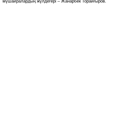
мүшайралардың жүлдегері – Жанарбек Торайғыров.