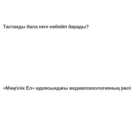
Тастанды бала неге көбейіп барады?
«Мәңгілік Ел» идеясындағы медиапсиxологияның рөлі