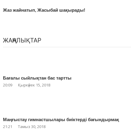
Жаз жайнатып, Жасыбай шақырады!
ЖАҢАЛЫҚТАР
Бағалы сыйлықтан бас тартты
20:09
Қыркүйек 15, 2018
Маңғыстау гимнастшылары биіктерді бағындырмақ
21:21
Тамыз 30, 2018