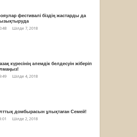
ояулар фестивалі біздің жастарды да
ызықтыруда
0:48
Шілде 7, 2018
азақ күресінің әлемдік белдесуін жіберіп
лмаңыз!
9:49
Шілде 4, 2018
лттық домбырасын ұлықтаған Семей!
3:01
Шілде 2, 2018