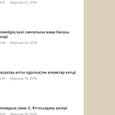
8:05
Маусым 21, 2018
емейдің ішкі саясатына жаңа басшы
елді
1:04
Маусым 20, 2018
қсуатқа алты құрлықтан қонақтар келді
0:47
Маусым 19, 2018
оғамдық сана–1: Ұлтсыздану қатері
8:00
Маусым 18, 2018