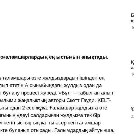
Б
қ
1
зоғаламшарлардың ең ыстығын анықтады.
Қ
а
1
з ғаламшары өзге жұлдыздардың ішіндегі ең
лып өтетін А сыныбындағы жұлдыз одан да
 булану процесі жүреді. «Бұл – табылған алып
ғылыми жаңалықтың авторы Скотт Гауди. KELT-
ығы одан 2 есе жұқа. Ғаламшар жұлдызға өте
Ұ
ғының үдеуі салдарынан жұлдызға тек бір
2
інетін ыстықтың қатты әсерінен ғаламшар
тікте буланып отырады. Ғалымдардың айтуынша,