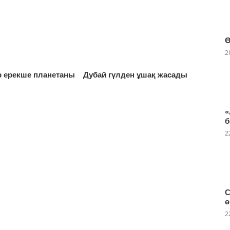
Ө
2
 ерекше планетаны
Дубай гүлден ұшақ жасады
ы
«
б
2
С
ө
2