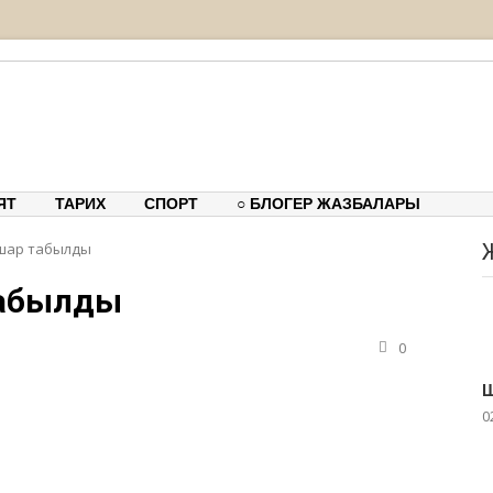
тық-танымдық порталы
ЯТ
ТАРИХ
СПОРТ
○ БЛОГЕР ЖАЗБАЛАРЫ
мшар табылды
табылды
0
Ш
0