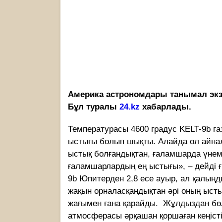
Америка астрономдары танымал эк
Бұл туралы
24.kz
хабарлады.
Температурасы 4600 градус KELT-9b га
ыстығы болып шықты. Алайда ол айна
ыстық болғандықтан, ғаламшарда үнемі
ғаламшарлардың ең ыстығы», – дейді 
9b Юпитерден 2,8 есе ауыр, ал қалыңд
жақын орналасқандықтан әрі оның ысты
жағымен ғана қарайды. Жұлдыздан бөл
атмосферасы әрқашан қоршаған кеңіс