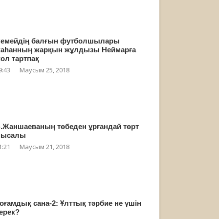
емейдің балғын футболшылары
аһанның жарқын жұлдызы Неймарға
ол тартпақ
9:43
Маусым 25, 2018
.Жаншаеваның төбеден ұрғандай төрт
мысалы
1:21
Маусым 21, 2018
оғамдық сана-2: Ұлттық тәрбие не үшін
ерек?