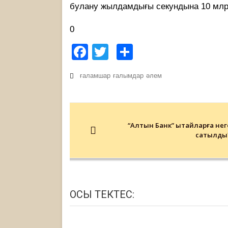
булану жылдамдығы секундына 10 млр
0
Facebook
Twitter
Share
ғаламшар
ғалымдар
әлем
Post
navigation
“Алтын Банк” қытайларға нег
сатылды
ОСЫ ТЕКТЕС: