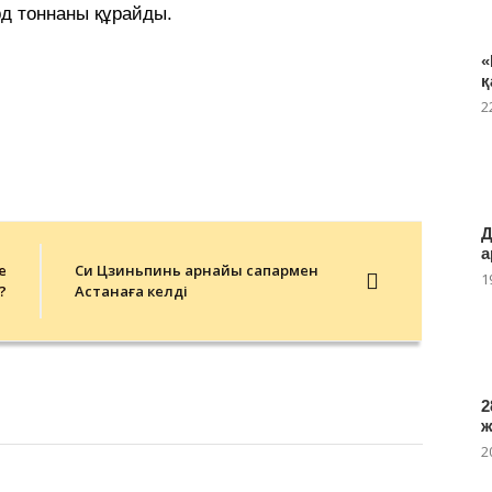
д тоннаны құрайды.
«
қ
2
Д
а
е
Си Цзиньпинь арнайы сапармен
1
?
Астанаға келді
2
2