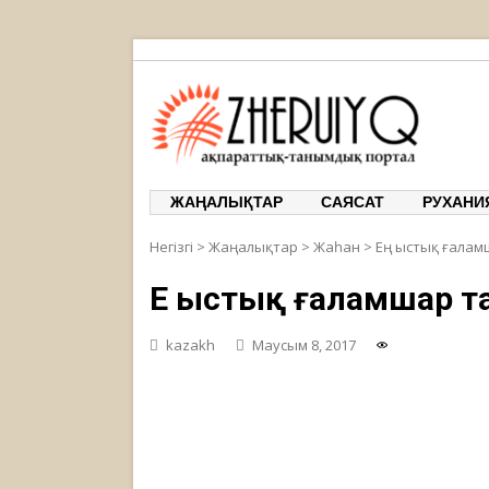
ЖЕРҰЙЫҚ
ақпарат
ЖАҢАЛЫҚТАР
САЯСАТ
РУХАНИ
Негізгі
>
Жаңалықтар
>
Жаһан
>
Ең ыстық ғала
Ең ыстық ғаламшар 
kazakh
Маусым 8, 2017