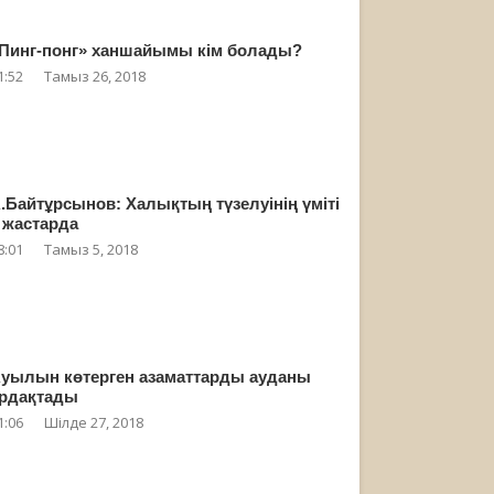
Пинг-понг» ханшайымы кім болады?
1:52
Тамыз 26, 2018
.Байтұрсынов: Халықтың түзелуінің үміті
 жастарда
8:01
Тамыз 5, 2018
уылын көтерген азаматтарды ауданы
рдақтады
1:06
Шілде 27, 2018