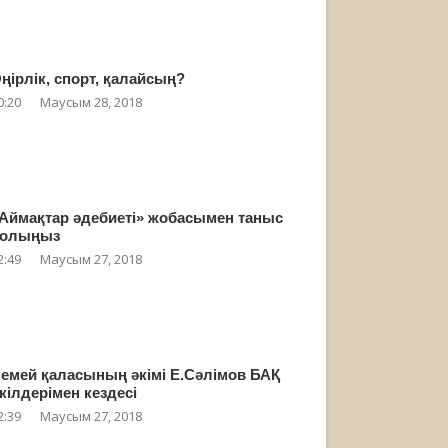
ңірлік, спорт, қалайсың?
0:20
Маусым 28, 2018
Аймақтар әдебиеті» жобасымен таныс
олыңыз
2:49
Маусым 27, 2018
емей қаласының әкімі Е.Сәлімов БАҚ
кілдерімен кездесі
2:39
Маусым 27, 2018