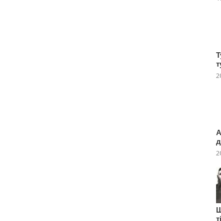
Т
т
2
А
д
2
Ш
т