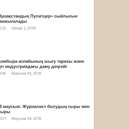
Қазақстандық Пулитцер» сыйлығын
анжығалады
2:32
Шілде 2, 2018
омбыра аспабының шығу тарихы және
рт индустриядағы даму деңгейі
9:45
Маусым 30, 2018
8 маусым: Журналист болудың сыры мен
жыры
0:57
Маусым 28, 2018