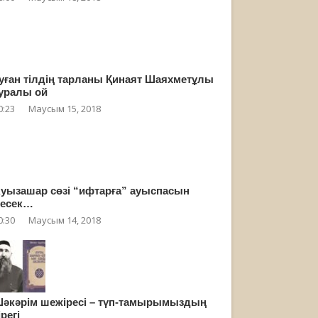
уған тілдің тарланы Қинаят Шаяхметұлы
уралы ой
0:23
Маусым 15, 2018
уызашар сөзі “ифтарға” ауыспасын
есек…
0:30
Маусым 14, 2018
әкәрім шежіресі – түп-тамырымыздың
ірегі