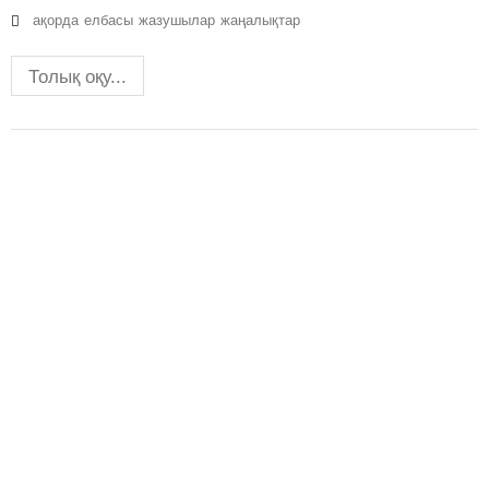
ақорда
елбасы
жазушылар
жаңалықтар
Толық оқу...