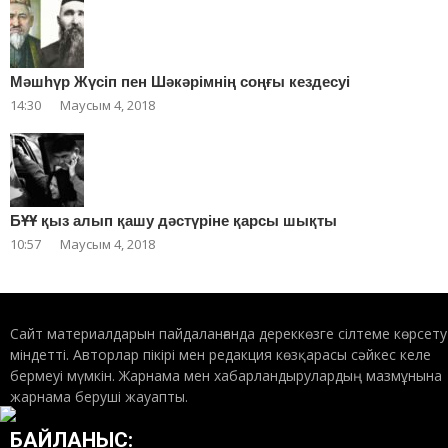
Мәшһүр Жүсіп пен Шәкәрімнің соңғы кездесуі
14:30
Маусым 4, 2018
БҰҰ қыз алып қашу дәстүріне қарсы шықты
10:57
Маусым 4, 2018
Сайт материалдарын пайдаланғанда дереккөзге сілтеме көрсету
міндетті. Авторлар пікірі мен редакция көзқарасы сәйкес келе
бермеуі мүмкін. Жарнама мен хабарландырулардың мазмұнына
жарнама беруші жауапты.
БАЙЛАНЫС: