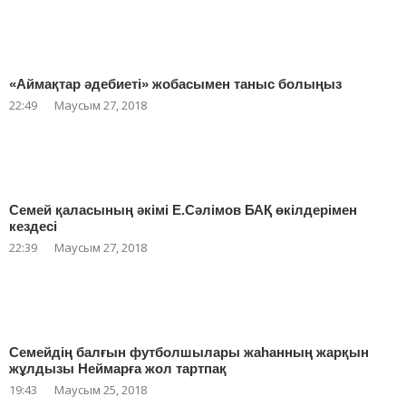
«Аймақтар әдебиеті» жобасымен таныс болыңыз
22:49
Маусым 27, 2018
Семей қаласының әкімі Е.Сәлімов БАҚ өкілдерімен
кездесі
22:39
Маусым 27, 2018
Семейдің балғын футболшылары жаһанның жарқын
жұлдызы Неймарға жол тартпақ
19:43
Маусым 25, 2018