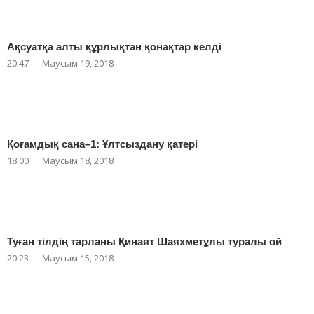
Ақсуатқа алты құрлықтан қонақтар келді
20:47
Маусым 19, 2018
Қоғамдық сана–1: Ұлтсыздану қатері
18:00
Маусым 18, 2018
Туған тілдің тарланы Қинаят Шаяхметұлы туралы ой
20:23
Маусым 15, 2018