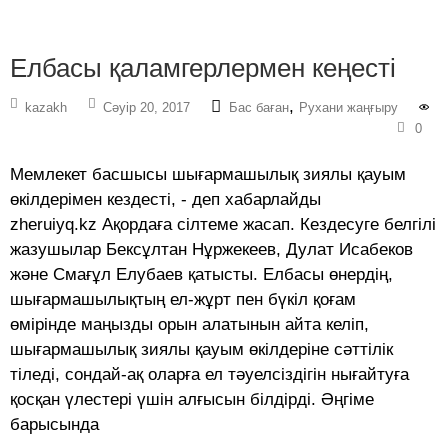
Елбасы қаламгерлермен кеңесті
,
kazakh
Сәуір 20, 2017
Бас баған
Рухани жаңғыру
0
Мемлекет басшысы шығармашылық зиялы қауым
өкілдерімен кездесті, - деп хабарлайды
zheruiyq.kz Ақордаға сілтеме жасап. Кездесуге белгілі
жазушылар Бексұлтан Нұржекеев, Дулат Исабеков
және Смағұл Елубаев қатысты. Елбасы өнердің,
шығармашылықтың ел-жұрт пен бүкіл қоғам
өмірінде маңызды орын алатынын айта келіп,
шығармашылық зиялы қауым өкілдеріне сәттілік
тіледі, сондай-ақ оларға ел тәуелсіздігін нығайтуға
қосқан үлестері үшін алғысын білдірді. Әңгіме
барысында