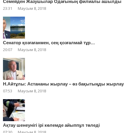
Cемейден Жазушылар Одағының филиалы ашылды
23:31
Маусым 8, 2018
Сенатор қозғағанмен, сең қозғалмай тұр…
20:07
Маусым 8, 2018
Н.Айтұлы: Астананы жырлау – өз бақытыңды жырлау
07:53
Маусым 8, 2018
Ақтау шенеунігі ірі көлемде айыппұл төледі
07:30
Маусым 8, 2018