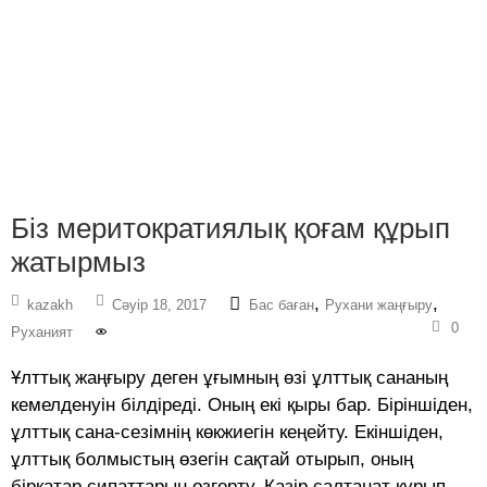
Біз меритократиялық қоғам құрып
жатырмыз
,
,
kazakh
Сәуір 18, 2017
Бас баған
Рухани жаңғыру
0
Руханият
Ұлттық жаңғыру деген ұғымның өзі ұлттық сананың
кемелденуін білдіреді. Оның екі қыры бар. Біріншіден,
ұлттық сана-сезімнің көкжиегін кеңейту. Екіншіден,
ұлттық болмыстың өзегін сақтай отырып, оның
бірқатар сипаттарын өзгерту. Қазір салтанат құрып