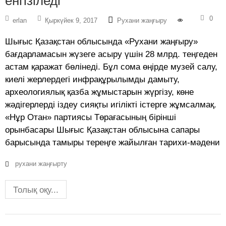
енгізіледі
0
erlan
Қыркүйек 9, 2017
Рухани жаңғыру
Шығыс Қазақстан облысында «Рухани жаңғыру»
бағдарламасын жүзеге асыру үшін 28 млрд. теңгеден
астам қаражат бөлінеді. Бұл сома өңірде музей салу,
киелі жерлердегі инфрақұрылымды дамыту,
археологиялық қазба жұмыстарын жүргізу, көне
жәдігерлерді іздеу сияқты игілікті істерге жұмсалмақ.
«Нұр Отан» партиясы Төрағасының бірінші
орынбасары Шығыс Қазақстан облысына сапары
барысында тамыры тереңге жайылған тарихи-мәдени
рухани жаңғырту
Толық оқу...