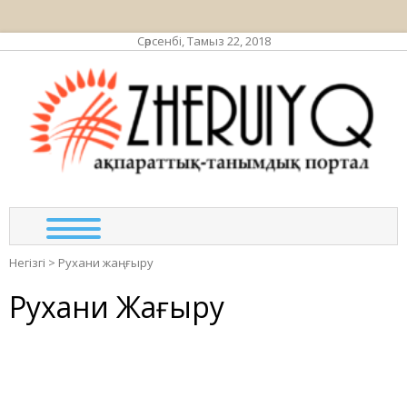
Сәрсенбі, Тамыз 22, 2018
ЖЕР
ақпа
та
по
Негізгі
>
Рухани жаңғыру
Рухани Жаңғыру