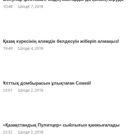
10:48
Шілде 7, 2018
Қазақ күресінің әлемдік белдесуін жіберіп алмаңыз!
19:49
Шілде 4, 2018
Ұлттық домбырасын ұлықтаған Семей!
23:01
Шілде 2, 2018
«Қазақстандық Пулитцер» сыйлығын қанжығалады
22:32
Шілде 2, 2018