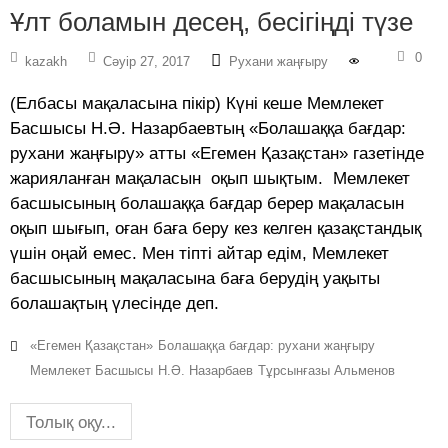
Ұлт боламын десең, бесігіңді түзе
0
kazakh
Сәуір 27, 2017
Рухани жаңғыру
(Елбасы мақаласына пікір) Күні кеше Мемлекет
Басшысы Н.Ә. Назарбаевтың «Болашаққа бағдар:
рухани жаңғыру» атты «Егемен Қазақстан» газетінде
жарияланған мақаласын оқып шықтым. Мемлекет
басшысының болашаққа бағдар берер мақаласын
оқып шығып, оған баға беру кез келген қазақстандық
үшін оңай емес. Мен тіпті айтар едім, Мемлекет
басшысының мақаласына баға берудің уақыты
болашақтың үлесінде деп.
«Егемен Қазақстан»
Болашаққа бағдар: рухани жаңғыру
Мемлекет Басшысы
Н.Ә. Назарбаев
Тұрсынғазы Альменов
Толық оқу...