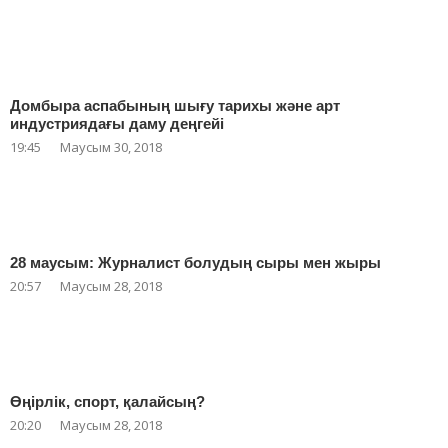
Домбыра аспабының шығу тарихы және арт
индустриядағы даму деңгейі
19:45
Маусым 30, 2018
28 маусым: Журналист болудың сыры мен жыры
20:57
Маусым 28, 2018
Өңірлік, спорт, қалайсың?
20:20
Маусым 28, 2018