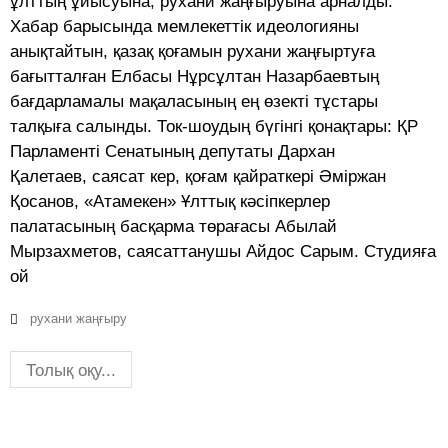
ұлттың ұйысуына, рухани жаңғыруына арналды.
Хабар барысында мемлекеттік идеологияны
анықтайтын, қазақ қоғамын рухани жаңғыртуға
бағытталған Елбасы Нұрсұлтан Назарбаевтың
бағдарламалы мақаласының ең өзекті тұстары
талқыға салынды. Ток-шоудың бүгінгі қонақтары: ҚР
Парламенті Сенатының депутаты Дархан
Қалетаев, саясат кер, қоғам қайраткері Әміржан
Қосанов, «Атамекен» Ұлттық кәсіпкерлер
палатасының басқарма төрағасы Абылай
Мырзахметов, саясаттанушы Айдос Сарым. Студияға
ой
рухани жаңғыру
Толық оқу...