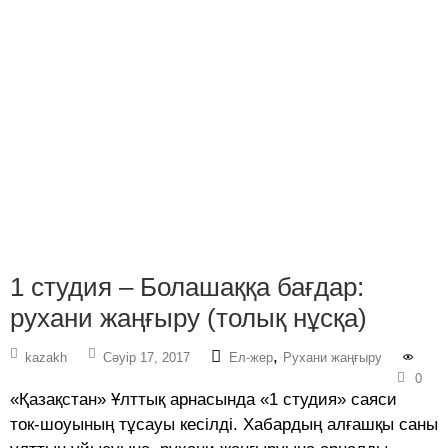
1 студия – Болашаққа бағдар:
рухани жаңғыру (толық нұсқа)
,
kazakh
Сәуір 17, 2017
Ел-жер
Рухани жаңғыру
0
«Қазақстан» Ұлттық арнасында «1 студия» саяси
ток-шоуының тұсауы кесілді. Хабардың алғашқы саны