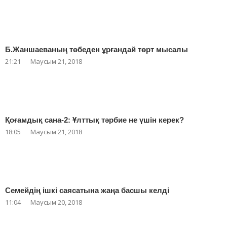
Б.Жаншаеваның төбеден ұрғандай төрт мысалы
21:21
Маусым 21, 2018
Қоғамдық сана-2: Ұлттық тәрбие не үшін керек?
18:05
Маусым 21, 2018
Семейдің ішкі саясатына жаңа басшы келді
11:04
Маусым 20, 2018