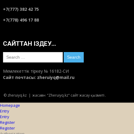
+7(777) 382 42 75
+7(778) 496 17 88
САЙТТАН ІЗДЕУ…
Search
for:
Мемлекеттік тіркеу № 16182-СИ
Сайт почтасы:
zheruiyq@mail.ru
© zheruiyq.kz
|
жасаған
"Zheruiyq.kz" сайт жасау қызметі
.
Homepage
Entry
Entry
Register
Register
Authorization