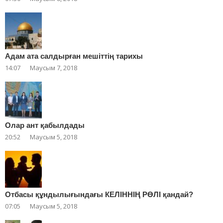
Адам ата салдырған мешіттің тарихы
14:07
Маусым 7, 2018
Олар ант қабылдады
20:52
Маусым 5, 2018
Отбасы құндылығындағы КЕЛІННІҢ РӨЛІ қандай?
07:05
Маусым 5, 2018