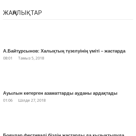
ЖАҢАЛЫҚТАР
А.Байтұрсынов: Халықтың түзелуінің үміті – жастарда
08:01
Тамыз 5, 2018
Ауылын көтерген азаматтарды ауданы ардақтады
01:06
Шілде 27, 2018
Бояулар фестивалі біздің жастарды да қызықтыруда