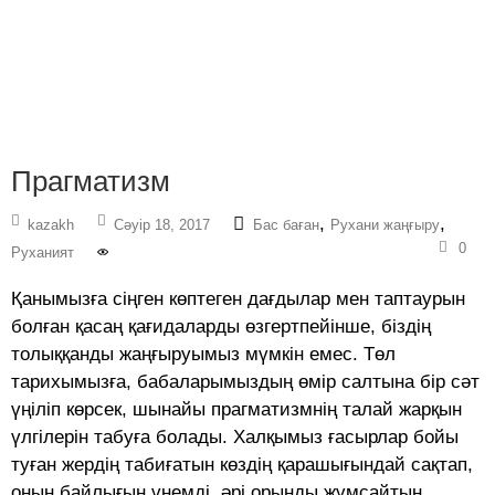
Прагматизм
,
,
kazakh
Сәуір 18, 2017
Бас баған
Рухани жаңғыру
0
Руханият
Қанымызға сіңген көптеген дағдылар мен таптаурын
болған қасаң қағидаларды өзгерт­пейінше, біздің
толыққанды жаңғы­руымыз мүмкін емес. Төл
тарихымызға, бабаларымыздың өмір салтына бір сәт
үңіліп көрсек, шынайы прагматизмнің талай жарқын
үлгілерін табуға болады. Халқымыз ғасырлар бойы
туған жердің табиғатын көздің қарашығындай сақтап,
оның байлығын үнемді, әрі орынды жұмсайтын