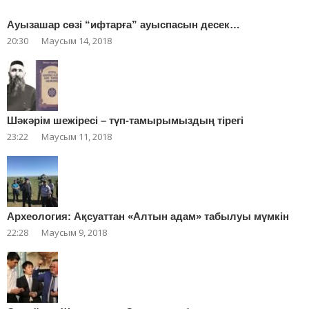
Ауызашар сөзі “ифтарға” ауыспасын десек…
20:30
Маусым 14, 2018
Шәкәрім шежіресі – түп-тамырымыздың тірегі
23:22
Маусым 11, 2018
Археология: Ақсуаттан «Алтын адам» табылуы мүмкін
22:28
Маусым 9, 2018