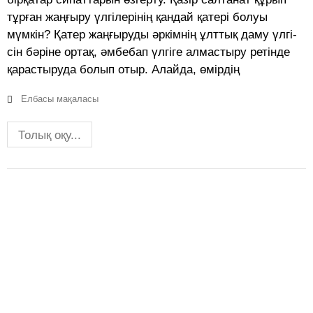
тұрған жаңғыру үлгіле­рі­нің қандай қатері болуы
мүмкін? Қатер жаңғыруды әркімнің ұлттық даму үлгі­
сін бәріне ортақ, әмбебап үлгіге алмастыру ре­тінде
қарастыруда болып отыр. Алайда, өмірдің
Елбасы мақаласы
Толық оқу...