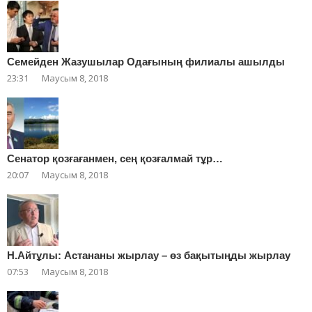
Cемейден Жазушылар Одағының филиалы ашылды
23:31
Маусым 8, 2018
Сенатор қозғағанмен, сең қозғалмай тұр…
20:07
Маусым 8, 2018
Н.Айтұлы: Астананы жырлау – өз бақытыңды жырлау
07:53
Маусым 8, 2018