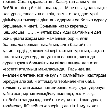
тәрізді. Соған қарамастан , Қазақстан әлем үшін
бейбітшіліктің бесігі саналады. Міне осы құндылықты
жас ұрпақ санасына сініріп, өзімізге жат, дәстүрлі
дінімізден тысқары діни ағымдармен ел болып күресу
баршаның міндеті. Сонымен қатар көрегенді
Көшбасшы ……. « Ұлтық кодымды сақтаймын деп
бойыңдағы жақсы мен жаманның бәрін, яғни
болашаққа сенімді нығайтып, алға бастайтын
қасиеттерді де, кежегесі кері тартып тұратын, аяқтан
шалатын әдеттерді де ұлттық сананың аясында
сүрлеп қоюға болмайтыны айдан анық»- деп атап
көрсетті аталмыш мақаласында. Расында да,
ежелден кілетінің есігіне құлып салмайтын, жастарды
біреудің ала жібін аттамауға тәрбиелейтін баба
тәлімін ту етіп жаманнан жиреніп, жақсыдан үйренуді
қайта жаңғыртып құқықбұзушылыққа, қылмысқа
төзбейтін заңды қадірлейтін имуниттетті жас ұрпақ
тәрбиелеу ІІО зейнеткерлерінің де тіпті мұны «от