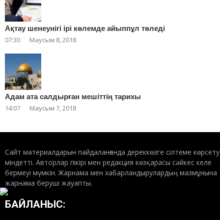
Ақтау шенеунігі ірі көлемде айыппұл төледі
07:30
Маусым 8, 2018
Адам ата салдырған мешіттің тарихы
14:07
Маусым 7, 2018
Сайт материалдарын пайдаланғанда дереккөзге сілтеме көрсету
міндетті. Авторлар пікірі мен редакция көзқарасы сәйкес келе
бермеуі мүмкін. Жарнама мен хабарландырулардың мазмұнына
жарнама беруші жауапты.
БАЙЛАНЫС: