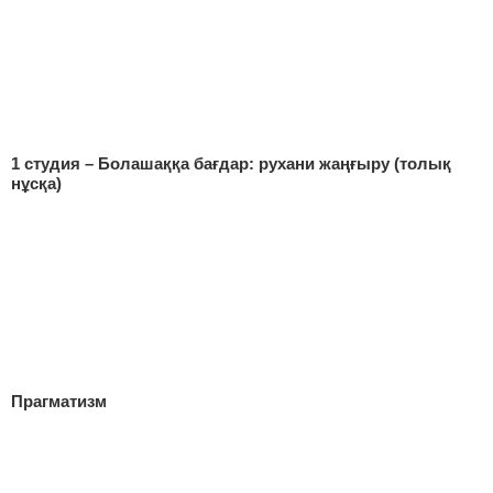
1 студия – Болашаққа бағдар: рухани жаңғыру (толық
нұсқа)
Прагматизм