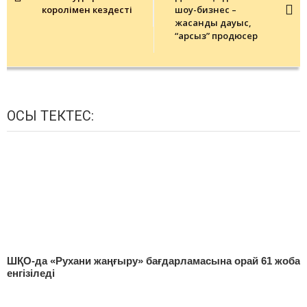
королімен кездесті
шоу-бизнес –
жасанды дауыс,
“арсыз” продюсер
ОСЫ ТЕКТЕС:
ШҚО-да «Рухани жаңғыру» бағдарламасына орай 61 жоба
енгізіледі