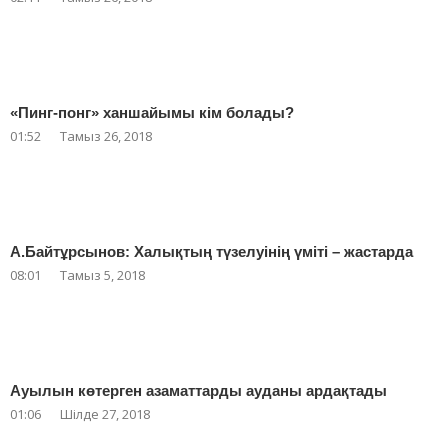
«Пинг-понг» ханшайымы кім болады?
01:52
Тамыз 26, 2018
А.Байтұрсынов: Халықтың түзелуінің үміті – жастарда
08:01
Тамыз 5, 2018
Ауылын көтерген азаматтарды ауданы ардақтады
01:06
Шілде 27, 2018