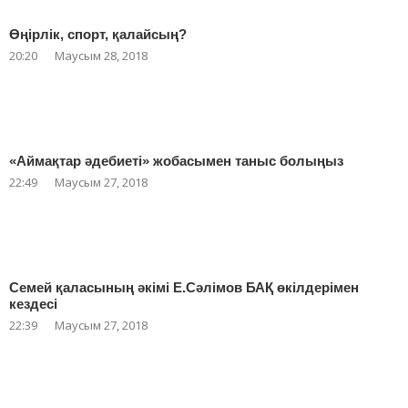
Өңірлік, спорт, қалайсың?
20:20
Маусым 28, 2018
«Аймақтар әдебиеті» жобасымен таныс болыңыз
22:49
Маусым 27, 2018
Семей қаласының әкімі Е.Сәлімов БАҚ өкілдерімен
кездесі
22:39
Маусым 27, 2018