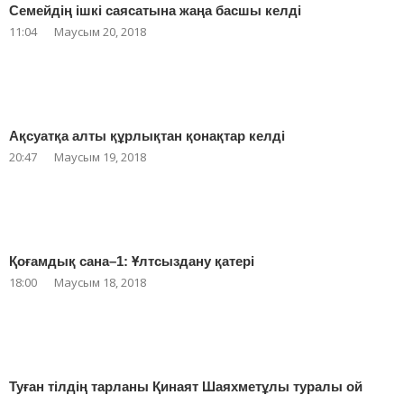
Семейдің ішкі саясатына жаңа басшы келді
11:04
Маусым 20, 2018
Ақсуатқа алты құрлықтан қонақтар келді
20:47
Маусым 19, 2018
Қоғамдық сана–1: Ұлтсыздану қатері
18:00
Маусым 18, 2018
Туған тілдің тарланы Қинаят Шаяхметұлы туралы ой