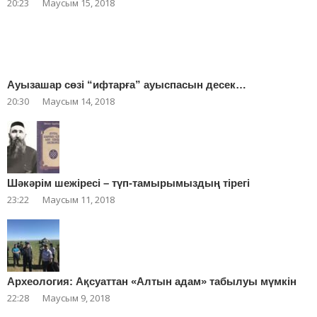
20:23
Маусым 15, 2018
Ауызашар сөзі “ифтарға” ауыспасын десек…
20:30
Маусым 14, 2018
Шәкәрім шежіресі – түп-тамырымыздың тірегі
23:22
Маусым 11, 2018
Археология: Ақсуаттан «Алтын адам» табылуы мүмкін
22:28
Маусым 9, 2018