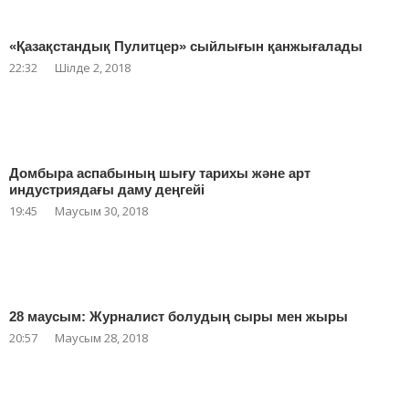
«Қазақстандық Пулитцер» сыйлығын қанжығалады
22:32
Шілде 2, 2018
Домбыра аспабының шығу тарихы және арт
индустриядағы даму деңгейі
19:45
Маусым 30, 2018
28 маусым: Журналист болудың сыры мен жыры
20:57
Маусым 28, 2018