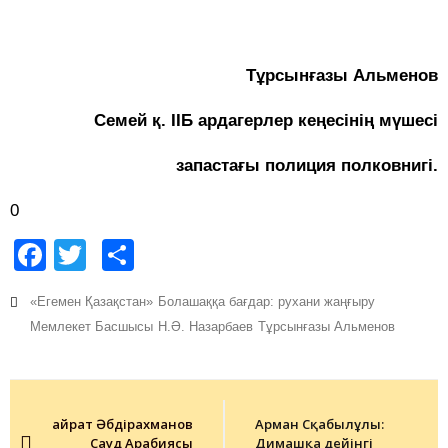
Тұрсынғазы Альменов
Семей қ. ІІБ ардагерлер кеңесінің мүшесі
запастағы полиция полковнигі.
0
Facebook
Twitter
Share
«Егемен Қазақстан»
Болашаққа бағдар: рухани жаңғыру
Мемлекет Басшысы
Н.Ә. Назарбаев
Тұрсынғазы Альменов
Post
navigation
Қайрат Әбдірахманов
Арман Сқабылұлы:
Сауд Арабиясы
Димашқа дейінгі