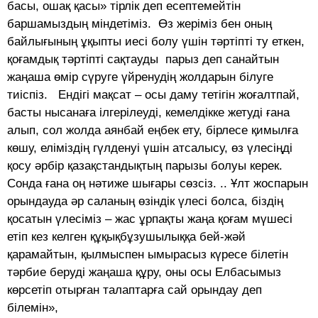
басы, ошақ қасы» тірлік деп есептемейтін
баршамыздың міндетіміз. Өз жеріміз бен оның
байлығының ұқыпты иесі болу үшін тәртіпті ту еткен,
қоғамдық тәртіпті сақтауды парыз деп санайтын
жаңаша өмір сүруге үйренудің жолдарын білуге
тиіспіз. Ендігі мақсат – осы даму тетігін жоғалтпай,
басты нысанаға ілгерілеуді, кемелдікке жетуді ғана
алып, сол жолда аянбай еңбек ету, бірлесе қимылға
көшу, еліміздің гүлденуі үшін атсалысу, өз үлесіңді
қосу әрбір қазақстандықтың парызы болуы керек.
Сонда ғана оң нәтиже шығары сөзсіз. .. Ұлт жоспарын
орындауда әр саланың өзіндік үлесі болса, біздің
қосатын үлесіміз – жас ұрпақты жаңа қоғам мүшесі
етіп кез келген құқықбұзушылыққа бей-жәй
қарамайтын, қылмыспен ымырасыз күресе білетін
тәрбие беруді жаңаша құру, оны осы Елбасымыз
көрсетіп отырған талаптарға сай орындау деп
білемін»,