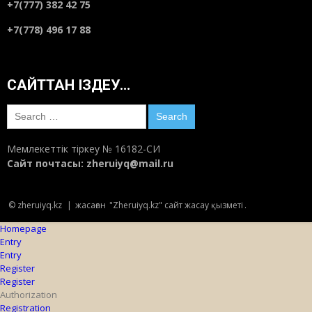
+7(777) 382 42 75
+7(778) 496 17 88
САЙТТАН ІЗДЕУ…
Search
for:
Мемлекеттік тіркеу № 16182-СИ
Сайт почтасы:
zheruiyq@mail.ru
© zheruiyq.kz
|
жасаған
"Zheruiyq.kz" сайт жасау қызметі
.
Homepage
Entry
Entry
Register
Register
Authorization
Registration