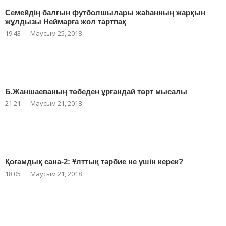
Семейдің балғын футболшылары жаһанның жарқын
жұлдызы Неймарға жол тартпақ
19:43
Маусым 25, 2018
Б.Жаншаеваның төбеден ұрғандай төрт мысалы
21:21
Маусым 21, 2018
Қоғамдық сана-2: Ұлттық тәрбие не үшін керек?
18:05
Маусым 21, 2018