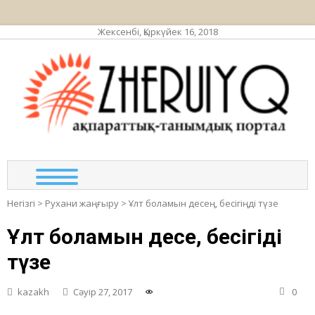
Жексенбі, Қыркүйек 16, 2018
ЖЕР
ақпа
та
по
Негізгі
>
Рухани жаңғыру
>
Ұлт боламын десең, бесігіңді түзе
Ұлт боламын десең, бесігіңді
түзе
kazakh
Сәуір 27, 2017
0