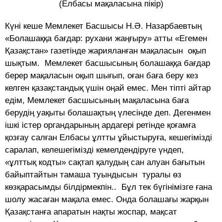
(Елбасы мақаласына пікір)
Күні кеше Мемлекет Басшысы Н.Ә. Назарбаевтың
«Болашаққа бағдар: рухани жаңғыру» атты «Егемен
Қазақстан» газетінде жарияланған мақаласын оқып
шықтым. Мемлекет басшысының болашаққа бағдар
берер мақаласын оқып шығып, оған баға беру кез
келген қазақстандық үшін оңай емес. Мен тіпті айтар
едім, Мемлекет басшысының мақаласына баға
берудің уақыты болашақтың үлесінде деп. Дегенмен
ішкі істер органдарының ардагері ретінде қоғамға
қозғау салған Елбасы ұлтты ұйыстыруға, кешегімізді
саралап, келешегімізді кемелдендіруге үндеп,
«ұлттық кодты» сақтап қалудың сан алуан бағытын
байыптайтын тамаша туындысын туралы өз
көзқарасымды білдірмекпін.. Бұл тек бүгінімізге ғана
шолу жасаған мақала емес. Онда болашағы жарқын
Қазақстанға апаратын нақты жоспар, мақсат