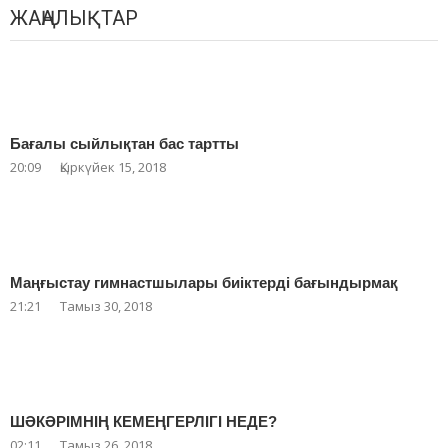
ЖАҢАЛЫҚТАР
Бағалы сыйлықтан бас тартты
20:09
Қыркүйек 15, 2018
Маңғыстау гимнастшылары биіктерді бағындырмақ
21:21
Тамыз 30, 2018
ШӘКӘРІМНІҢ КЕМЕҢГЕРЛІГІ НЕДЕ?
02:11
Тамыз 26, 2018