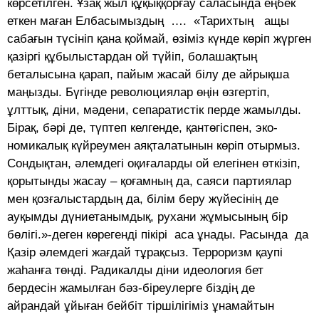
көрсетілген. Ұзақ жыл құқыққорғау саласында еңбек
еткен маған Елбасымыздың …. «Тарихтың ащы
сабағын түсініп қана қоймай, өзіміз күнде көріп жүрген
қазіргі құбылыстардан ой түйіп, болашақтың
беталысына қарап, пайым жасай білу де айрықша
маңызды. Бүгінде революциялар өңін өзгертіп,
ұлттық, діни, мәдени, сепаратистік перде жамылды.
Бірақ, бәрі де, түптеп келгенде, қантөгіспен, эко­
номикалық күйреумен аяқталатынын көріп отырмыз.
Сондықтан, әлемдегі оқиғаларды ой елегінен өткізіп,
қорытынды жасау – қоғамның да, саяси партиялар
мен қозғалыстардың да, білім беру жүйе­сінің де
ауқымды дүниетанымдық, рухани жұ­мысының бір
бөлігі.»-деген көрегенді пікірі аса ұнады. Расында да
Қазір әлемдегі жағдай тұрақсыз. Терроризм қаупі
жаһанға төнді. Радикалды діни идеология бет
бердесін жамылған бәз-біреулерге біздің де
айрандай ұйыған бейбіт тіршілігіміз ұнамайтын