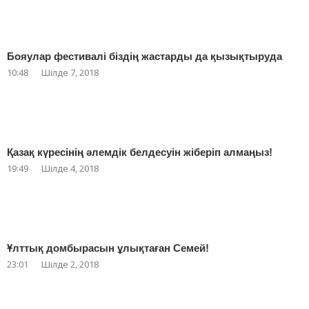
Бояулар фестивалі біздің жастарды да қызықтыруда
10:48
Шілде 7, 2018
Қазақ күресінің әлемдік белдесуін жіберіп алмаңыз!
19:49
Шілде 4, 2018
Ұлттық домбырасын ұлықтаған Семей!
23:01
Шілде 2, 2018