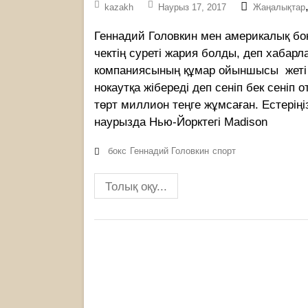
kazakh
Наурыз 17, 2017
Жаңалықтар
Геннадий Головкин мен америкалық бо
чектің суреті жария болды, деп хабарла
компаниясының құмар ойыншысы жеті 
нокаутқа жібереді деп сеніп бек сеніп 
төрт миллион теңге жұмсаған. Естерің
наурызда Нью-Йорктегі Madison
бокс
Геннадий Головкин
спорт
Толық оқу...