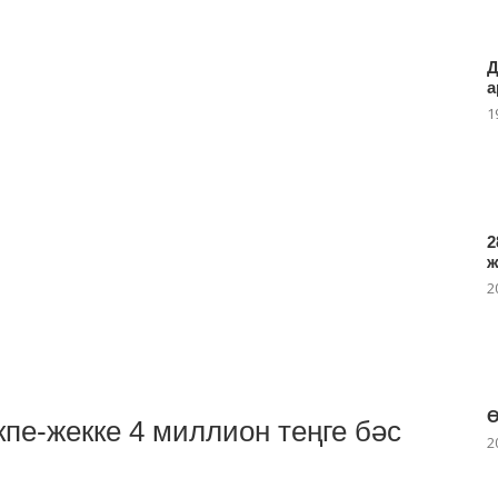
Д
а
1
2
2
Ө
кпе-жекке 4 миллион теңге бәс
2