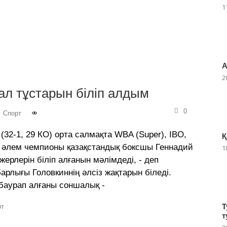
1
А
2
ал тұстарын біліп алдым
0
,
Спорт
2-1, 29 КО) орта салмақта WBA (Super), IBO,
Қ
әлем чемпионы қазақстандық боксшы Геннадий
1
 жерлерін біліп алғанын мәлімдеді, - деп
арлығы Головкиннің әлсіз жақтарын біледі.
 баурап алғаны соншалық -
Т
рт
т