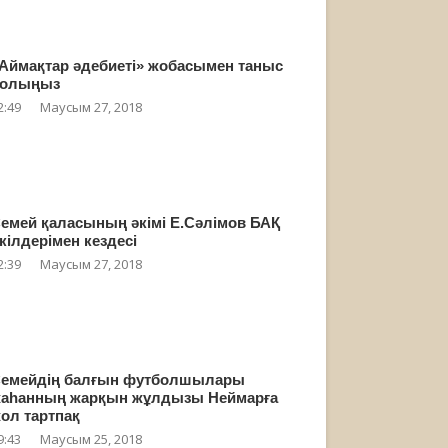
Аймақтар әдебиеті» жобасымен таныс
олыңыз
2:49
Маусым 27, 2018
емей қаласының әкімі Е.Сәлімов БАҚ
кілдерімен кездесі
2:39
Маусым 27, 2018
емейдің балғын футболшылары
аһанның жарқын жұлдызы Неймарға
ол тартпақ
9:43
Маусым 25, 2018