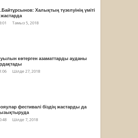
.Байтұрсынов: Халықтың түзелуінің үміті
 жастарда
8:01
Тамыз 5, 2018
уылын көтерген азаматтарды ауданы
рдақтады
1:06
Шілде 27, 2018
ояулар фестивалі біздің жастарды да
ызықтыруда
0:48
Шілде 7, 2018