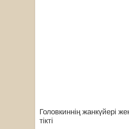
Головкиннің жанкүйері же
тікті