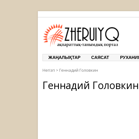
ЖЕРҰЙЫҚ
ақпарат
ЖАҢАЛЫҚТАР
САЯСАТ
РУХАНИ
Негізгі
>
Геннадий Головкин
Геннадий Головкин