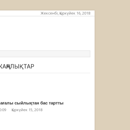
Жексенбі, Қыркүйек 16, 2018
ЖАҢАЛЫҚТАР
ағалы сыйлықтан бас тартты
0:09
Қыркүйек 15, 2018