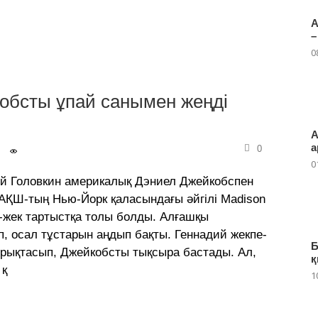
А
–
0
обсты ұпай санымен жеңді
А
а
0
0
ий Головкин америкалық Дэниел Джейкобспен
. АҚШ-тың Нью-Йорк қаласындағы әйгілі Madison
е-жек тартыстқа толы болды. Алғашқы
п, осал тұстарын аңдып бақты. Геннадий жекпе-
Б
ырықтасып, Джейкобсты тықсыра бастады. Ал,
қ
 қ
1