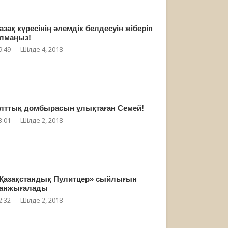
азақ күресінің әлемдік белдесуін жіберіп
лмаңыз!
9:49
Шілде 4, 2018
лттық домбырасын ұлықтаған Семей!
3:01
Шілде 2, 2018
Қазақстандық Пулитцер» сыйлығын
анжығалады
2:32
Шілде 2, 2018