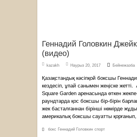
Геннадий Головкин Джейк
(видео)
kazakh
Наурыз 20, 2017
Бейнежазба
Қазақстандық кәсіпқой боксшы Геннад
кездесіп, ұпай санымен жеңіске жетті
Square Garden аренасында өткен жекп
раундтарда қос боксшы бір-бірін барла
жек басталғаннан бірінші нөмірде жұд
америкалық боксшы сауатты қорғанып,
бокс
Геннадий Головкин
спорт