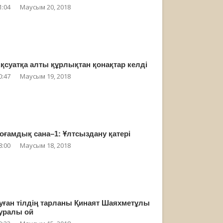
1:04
Маусым 20, 2018
қсуатқа алты құрлықтан қонақтар келді
0:47
Маусым 19, 2018
оғамдық сана–1: Ұлтсыздану қатері
8:00
Маусым 18, 2018
уған тілдің тарланы Қинаят Шаяхметұлы
уралы ой