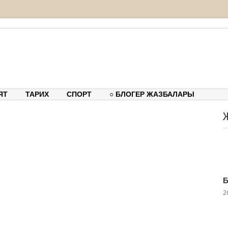
тық-танымдық порталы
ЯТ
ТАРИХ
СПОРТ
○ БЛОГЕР ЖАЗБАЛАРЫ
Б
2