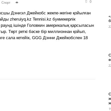
0
,
Спорт
ксшы Дэниэл Джейкобс жекпе-жегіне қойылған
«
йды zheruiyq.kz Tennisi.kz букмекерлік
б
раунд ішінде Головкин америкалық қарсыласын
2
отыр. Төрт реткі бәске бір миллионнан қойып,
ізге сала кетейік, GGG Дэнни Джейкобспен 18
С
ө
2
С
ж
ж
1