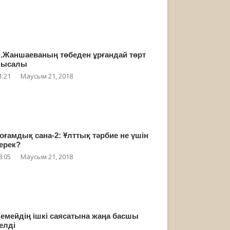
.Жаншаеваның төбеден ұрғандай төрт
мысалы
1:21
Маусым 21, 2018
оғамдық сана-2: Ұлттық тәрбие не үшін
ерек?
8:05
Маусым 21, 2018
емейдің ішкі саясатына жаңа басшы
елді