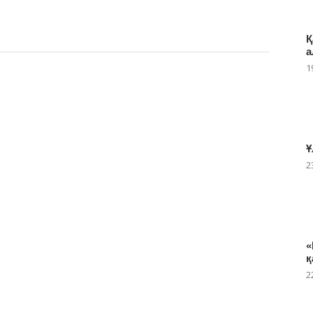
Қ
а
1
Ұ
2
«
қ
2