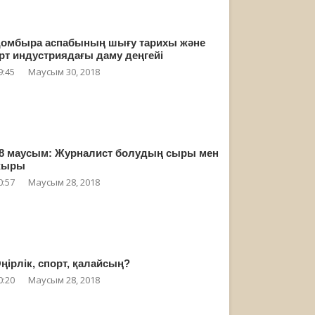
омбыра аспабының шығу тарихы және
рт индустриядағы даму деңгейі
9:45
Маусым 30, 2018
8 маусым: Журналист болудың сыры мен
жыры
0:57
Маусым 28, 2018
ңірлік, спорт, қалайсың?
0:20
Маусым 28, 2018