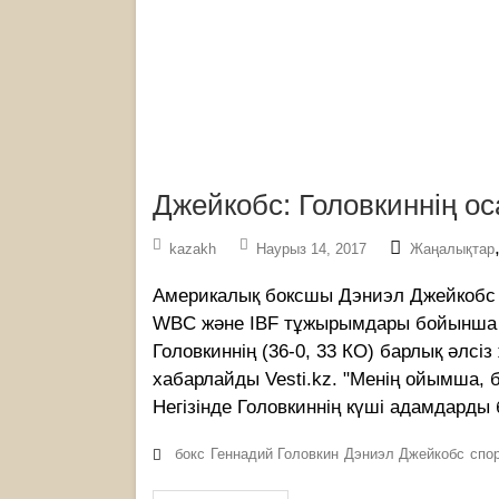
Джейкобс: Головкиннің ос
kazakh
Наурыз 14, 2017
Жаңалықтар
Америкалық боксшы Дэниэл Джейкобс (3
WBC және IBF тұжырымдары бойынша 
Головкиннің (36-0, 33 КО) барлық әлсіз
хабарлайды Vesti.kz. "Менің ойымша, б
Негізінде Головкиннің күші адамдарды
бокс
Геннадий Головкин
Дэниэл Джейкобс
спо