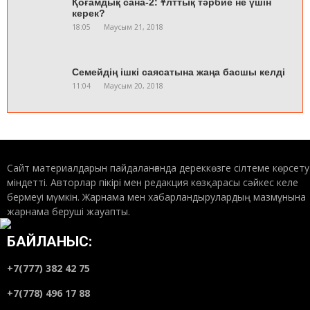
Қоғамдық сана-2: Ұлттық тәрбие не үшін
керек?
18:05
Маусым 21, 2018
Семейдің ішкі саясатына жаңа басшы келді
11:04
Маусым 20, 2018
Ақсуатқа алты құрлықтан қонақтар келді
20:47
Маусым 19, 2018
Сайт материалдарын пайдаланғанда дереккөзге сілтеме көрсету
міндетті. Авторлар пікірі мен редакция көзқарасы сәйкес келе
бермеуі мүмкін. Жарнама мен хабарландырулардың мазмұнына
жарнама беруші жауапты.
Қоғамдық сана–1: Ұлтсыздану қатері
18:00
Маусым 18, 2018
БАЙЛАНЫС:
+7(777) 382 42 75
Туған тілдің тарланы Қинаят Шаяхметұлы
+7(778) 496 17 88
туралы ой
20:23
Маусым 15, 2018