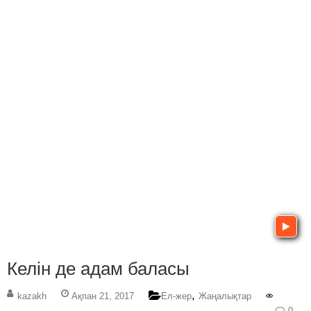
Келін де адам баласы
,
kazakh
Ақпан 21, 2017
Ел-жер
Жаңалықтар
0