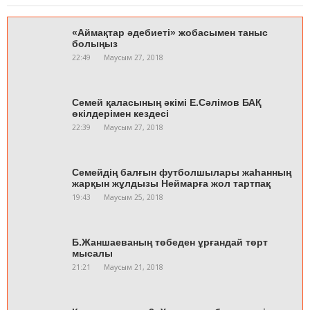
«Аймақтар әдебиеті» жобасымен таныс
болыңыз
22:49
Маусым 27, 2018
Семей қаласының әкімі Е.Сәлімов БАҚ
өкілдерімен кездесі
22:39
Маусым 27, 2018
Семейдің балғын футболшылары жаһанның
жарқын жұлдызы Неймарға жол тартпақ
19:43
Маусым 25, 2018
Б.Жаншаеваның төбеден ұрғандай төрт
мысалы
21:21
Маусым 21, 2018