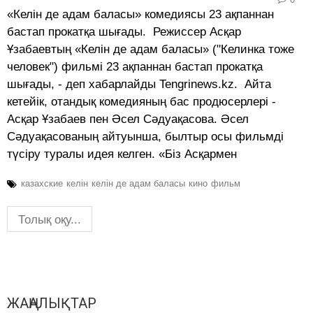
«Келін де адам баласы» комедиясы 23 ақпаннан
бастап прокатқа шығады. Режиссер Асқар
Ұзабаевтың «Келін де адам баласы» ("Келинка тоже
человек") фильмі 23 ақпаннан бастап прокатқа
шығады, - деп хабарлайды Tengrinews.kz. Айта
кетейік, отандық комедияның бас продюсерлері -
Асқар Ұзабаев пен Әсел Сәдуақасова. Әсел
Сәдуақасованың айтуынша, былтыр осы фильмді
түсіру туралы идея келген. «Біз Асқармен
казахские
келін
келін де адам баласы
кино
фильм
Толық оқу...
ЖАҢАЛЫҚТАР