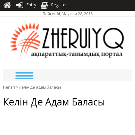
Entry
Register
Бейсенбі, Маусым 28, 2018
ЖЕР
ақпа
тан
по
Негізгі
>
келін де адам баласы
Келін Де Адам Баласы