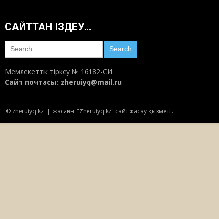
САЙТТАН ІЗДЕУ…
Ауызашар сөзі “ифтарға” ауыспасын
десек…
Search
20:30
Маусым 14, 2018
for:
Мемлекеттік тіркеу № 16182-СИ
Шәкәрім шежіресі – түп-тамырымыздың
Сайт почтасы:
zheruiyq@mail.ru
тірегі
23:22
Маусым 11, 2018
© zheruiyq.kz
|
жасаған
"Zheruiyq.kz" сайт жасау қызметі
.
Археология: Ақсуаттан «Алтын адам»
табылуы мүмкін
22:28
Маусым 9, 2018
Cемейден Жазушылар Одағының филиалы
ашылды
23:31
Маусым 8, 2018