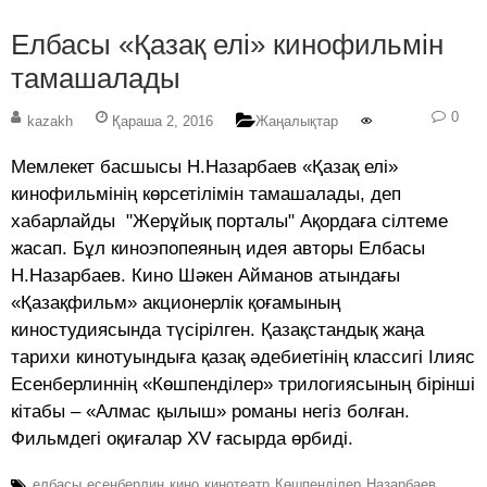
Елбасы «Қазақ елі» кинофильмін
тамашалады
0
kazakh
Қараша 2, 2016
Жаңалықтар
Мемлекет басшысы Н.Назарбаев «Қазақ елі»
кинофильмінің көрсетілімін тамашалады, деп
хабарлайды "Жерұйық порталы" Ақордаға сілтеме
жасап. Бұл киноэпопеяның идея авторы Елбасы
Н.Назарбаев. Кино Шәкен Айманов атындағы
«Қазақфильм» акционерлік қоғамының
киностудиясында түсірілген. Қазақстандық жаңа
тарихи кинотуындыға қазақ әдебиетінің классигі Ілияс
Есенберлиннің «Көшпенділер» трилогиясының бірінші
кітабы – «Алмас қылыш» романы негіз болған.
Фильмдегі оқиғалар XV ғасырда өрбиді.
елбасы
есенберлин
кино
кинотеатр
Көшпенділер
Назарбаев