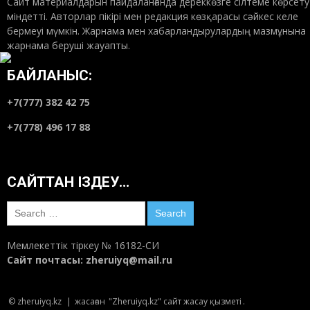
Сайт материалдарын пайдаланғанда дереккөзге сілтеме көрсету
міндетті. Авторлар пікірі мен редакция көзқарасы сәйкес келе
бермеуі мүмкін. Жарнама мен хабарландырулардың мазмұнына
жарнама беруші жауапты.
Қоғамдық сана–1: Ұлтсыздану қатері
18:00
Маусым 18, 2018
БАЙЛАНЫС:
+7(777) 382 42 75
Туған тілдің тарланы Қинаят Шаяхметұлы
+7(778) 496 17 88
туралы ой
20:23
Маусым 15, 2018
САЙТТАН ІЗДЕУ…
Ауызашар сөзі “ифтарға” ауыспасын
десек…
Search
20:30
Маусым 14, 2018
for:
Мемлекеттік тіркеу № 16182-СИ
Шәкәрім шежіресі – түп-тамырымыздың
Сайт почтасы:
zheruiyq@mail.ru
тірегі
23:22
Маусым 11, 2018
© zheruiyq.kz
|
жасаған
"Zheruiyq.kz" сайт жасау қызметі
.