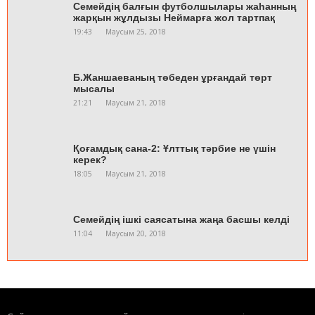
Семейдің балғын футболшылары жаһанның
жарқын жұлдызы Неймарға жол тартпақ
19:43
Маусым 25, 2018
Б.Жаншаеваның төбеден ұрғандай төрт
мысалы
21:21
Маусым 21, 2018
Қоғамдық сана-2: Ұлттық тәрбие не үшін
керек?
18:05
Маусым 21, 2018
Семейдің ішкі саясатына жаңа басшы келді
11:04
Маусым 20, 2018
Ақсуатқа алты құрлықтан қонақтар келді
20:47
Маусым 19, 2018