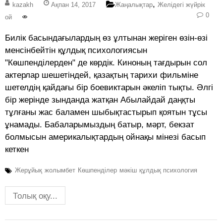
,
kazakh
Ақпан 14, 2017
Жаңалықтар
Желідегі жүйрік
0
ой
Билік басындағылардың өз ұлтынан жеріген өзін-өзі
менсінбейтін құлдық психологиясын
"Көшпенділерден" де көрдік. Киноның тағдырын сол
актерлар шешетіндей, қазақтың тарихи фильміне
шетелдің қайдағы бір боевиктарын әкеліп тықты. Әлгі
бір жерінде зынданда жатқан Абылайдай даңқты
тұлғаны жас баламен шыбықтастырып қоятын тұсы
ұнамады. Бабаларымыздың батыр, мәрт, бекзат
болмысын америкалықтардың ойнақы мінезі басып
кеткен
Жерұйық
жолымбет
Көшпенділер
мәкіш
құлдық психология
Толық оқу...