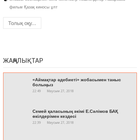
фильм
Қазақ киносы
ұлт
Толық оқу...
ЖАҢАЛЫҚТАР
«Аймақтар әдебиеті» жобасымен таныс
болыңыз
22:49
Маусым 27, 2018
Семей қаласының әкімі Е.Сәлімов БАҚ
өкілдерімен кездесі
22:39
Маусым 27, 2018