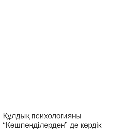
Құлдық психологияны
“Көшпенділерден” де көрдік