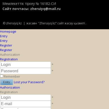
Мемлекеттік тіркеу № 16182-СИ
Сайт почтасы:
zheruiyq@mail.ru
© zheruiyq.kz
|
жасаған
"Zheruiyq.kz" сайт жасау қызметі
.
Homepage
Entry
Entry
Register
Register
Authorization
Registration
*
*
Remember
Lost your Password?
Authorization
Registration
*
*