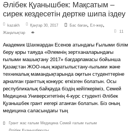
Әлібек Қуанышбек: Мақсатым –
сирек кездесетін дертке шипа іздеу
,
,
kazakh
Қаңтар 30, 2017
Бас баған
Ел-жер
11
Жаңалықтар
Академик Шахмардан Есенов атындағы Ғылыми білім
беру қоры таяуда «Әлемнiң зертханаларындағы
ғылыми машықтану 2017» бағдарламасы бойынша
Қазақстан ЖОО-ның жаратылыстану-ғылыми және
техникалық мамандықтарында оқитын студенттеріне
арналған гранттық конкурс өткізген болатын. Осы
республикалық байқауда біздің кейіпкеріміз, Семей
Медицина Университетінің 4-курс студенті Әлібек
Қуанышбек грант иегері атанған болатын. Біз оның
медицина саласындағы тың
Грант
жас ғалым
Медицина
Семей
ғалым
ғылым
Әлібек Қуанышбекұлы