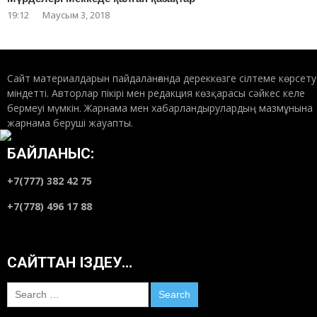
19:12
Маусым 3, 2018
Сайт материалдарын пайдаланғанда дереккөзге сілтеме көрсету
міндетті. Авторлар пікірі мен редакция көзқарасы сәйкес келе
бермеуі мүмкін. Жарнама мен хабарландырулардың мазмұнына
жарнама беруші жауапты.
БАЙЛАНЫС:
+7(777) 382 42 75
+7(778) 496 17 88
САЙТТАН ІЗДЕУ…
Search
for: