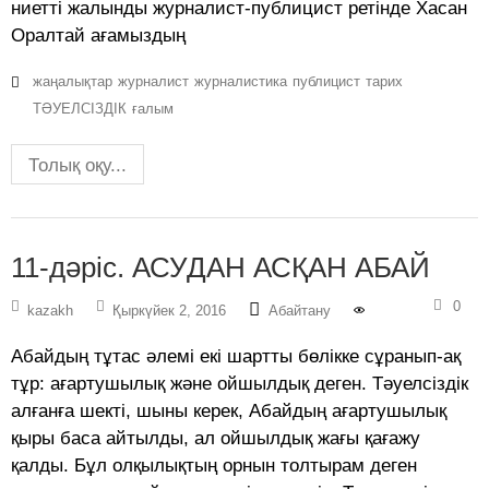
ниетті жалынды журналист-публицист ретінде Хасан
Оралтай ағамыздың
жаңалықтар
журналист
журналистика
публицист
тарих
ТӘУЕЛСІЗДІК
ғалым
Толық оқу...
11-дәріс. АСУДАН АСҚАН АБАЙ
0
kazakh
Қыркүйек 2, 2016
Абайтану
Абайдың тұтас әлемі екі шартты бөлікке сұранып-ақ
тұр: ағартушылық және ойшылдық деген. Тәуелсіздік
алғанға шекті, шыны керек, Абайдың ағартушылық
қыры баса айтылды, ал ойшылдық жағы қағажу
қалды. Бұл олқылықтың орнын толтырам деген