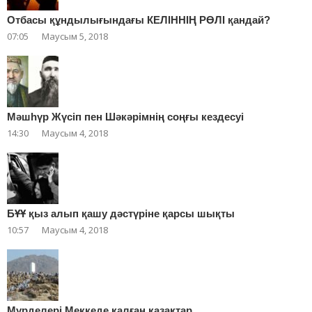
Отбасы құндылығындағы КЕЛІННІҢ РӨЛІ қандай?
07:05
Маусым 5, 2018
Мәшһүр Жүсіп пен Шәкәрімнің соңғы кездесуі
14:30
Маусым 4, 2018
БҰҰ қыз алып қашу дәстүріне қарсы шықты
10:57
Маусым 4, 2018
Мүрделері Меккеде қалған қазақтар