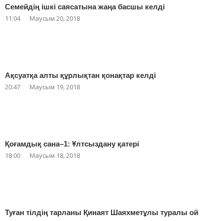
Семейдің ішкі саясатына жаңа басшы келді
11:04
Маусым 20, 2018
Ақсуатқа алты құрлықтан қонақтар келді
20:47
Маусым 19, 2018
Қоғамдық сана–1: Ұлтсыздану қатері
18:00
Маусым 18, 2018
Туған тілдің тарланы Қинаят Шаяхметұлы туралы ой