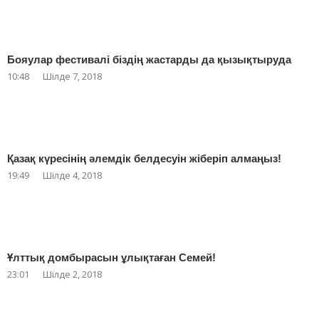
Бояулар фестивалі біздің жастарды да қызықтыруда
10:48
Шілде 7, 2018
Қазақ күресінің әлемдік белдесуін жіберіп алмаңыз!
19:49
Шілде 4, 2018
Ұлттық домбырасын ұлықтаған Семей!
23:01
Шілде 2, 2018