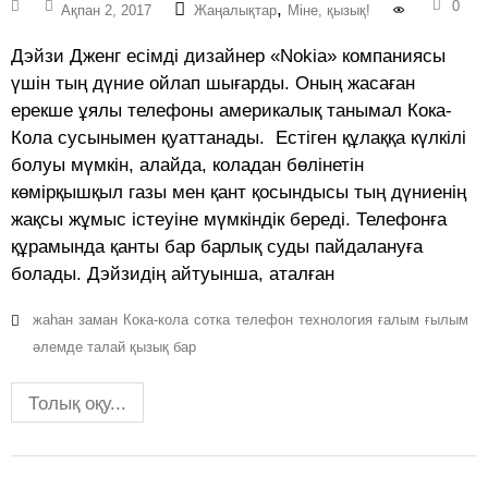
0
,
Ақпан 2, 2017
Жаңалықтар
Міне, қызық!
Дэйзи Дженг есімді дизайнер «Nokia» компаниясы
үшін тың дүние ойлап шығарды. Оның жасаған
ерекше ұялы телефоны америкалық танымал Кока-
Кола сусынымен қуаттанады. Естіген құлаққа күлкілі
болуы мүмкін, алайда, коладан бөлінетін
көмірқышқыл газы мен қант қосындысы тың дүниенің
жақсы жұмыс істеуіне мүмкіндік береді. Телефонға
құрамында қанты бар барлық суды пайдалануға
болады. Дэйзидің айтуынша, аталған
жаһан
заман
Кока-кола
сотка
телефон
технология
ғалым
ғылым
әлемде талай қызық бар
Толық оқу...