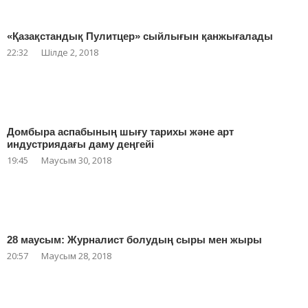
«Қазақстандық Пулитцер» сыйлығын қанжығалады
22:32
Шілде 2, 2018
Домбыра аспабының шығу тарихы және арт
индустриядағы даму деңгейі
19:45
Маусым 30, 2018
28 маусым: Журналист болудың сыры мен жыры
20:57
Маусым 28, 2018