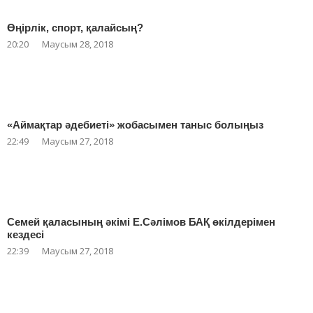
Өңірлік, спорт, қалайсың?
20:20
Маусым 28, 2018
«Аймақтар әдебиеті» жобасымен таныс болыңыз
22:49
Маусым 27, 2018
Семей қаласының әкімі Е.Сәлімов БАҚ өкілдерімен
кездесі
22:39
Маусым 27, 2018