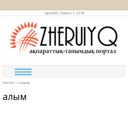
Сәрсенбі, Тамыз 1, 2018
ЖЕР
ақпа
та
по
Негізгі
>
ғалым
Ғалым