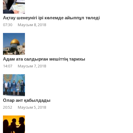
Ақтау шенеунігі ірі көлемде айыппұл төледі
07:30
Маусым 8, 2018
Адам ата салдырған мешіттің тарихы
14:07
Маусым 7, 2018
Олар ант қабылдады
20:52
Маусым 5, 2018