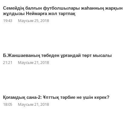
Семейдің балғын футболшылары жаһанның жарқын
жұлдызы Неймарға жол тартпақ
19:43
Маусым 25, 2018
Б.Жаншаеваның төбеден ұрғандай төрт мысалы
21:21
Маусым 21, 2018
Қоғамдық сана-2: Ұлттық тәрбие не үшін керек?
18:05
Маусым 21, 2018