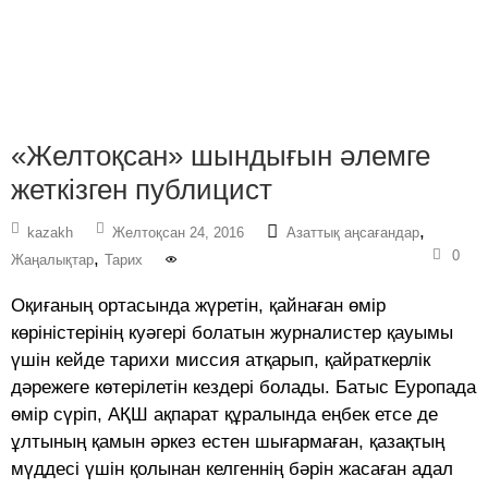
«Желтоқсан» шындығын әлемге
жеткізген публицист
,
kazakh
Желтоқсан 24, 2016
Азаттық аңсағандар
0
,
Жаңалықтар
Тарих
Оқиғаның ортасында жүретін, қайнаған өмір
көріністерінің куәгері болатын журналистер қауымы
үшін кейде тарихи миссия атқарып, қайраткерлік
дәрежеге көтерілетін кездері болады. Батыс Еуропада
өмір сүріп, АҚШ ақпарат құралында еңбек етсе де
ұлтының қамын әркез естен шығармаған, қазақтың
мүддесі үшін қолынан келгеннің бәрін жасаған адал