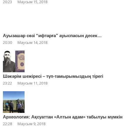
20:23
Маусым 15, 2018
Ауызашар сөзі “ифтарға” ауыспасын десек…
20:30
Маусым 14, 2018
Шәкәрім шежіресі – түп-тамырымыздың тірегі
23:22
Маусым 11, 2018
Археология: Ақсуаттан «Алтын адам» табылуы мүмкін
22:28
Маусым 9, 2018