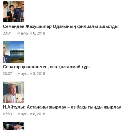
Cемейден Жазушылар Одағының филиалы ашылды
23:31
Маусым 8, 2018
Сенатор қозғағанмен, сең қозғалмай тұр…
20:07
Маусым 8, 2018
Н.Айтұлы: Астананы жырлау – өз бақытыңды жырлау
07:53
Маусым 8, 2018