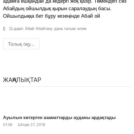
адамға ешқандай да кедергі жоқ қазір. Төмендегі сөз
Абайдың ойшылдық қырын саралаудың басы.
Ойшылдыққа бет бұру кезеңінде Абай ой
11-дәріс
Абай
Абайтану
дана
ғалым
әлем
Толық оқу...
ЖАҢАЛЫҚТАР
Ауылын көтерген азаматтарды ауданы ардақтады
01:06
Шілде 27, 2018