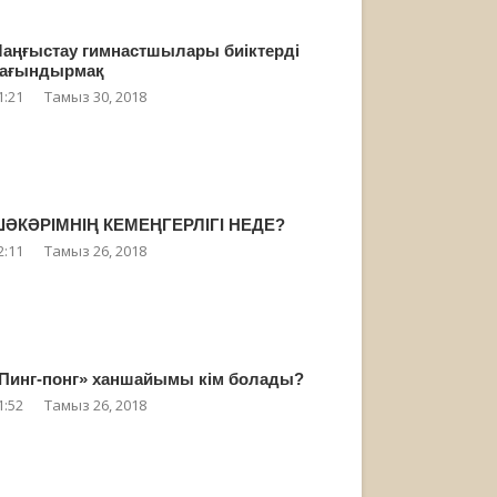
аңғыстау гимнастшылары биіктерді
ағындырмақ
1:21
Тамыз 30, 2018
ӘКӘРІМНІҢ КЕМЕҢГЕРЛІГІ НЕДЕ?
2:11
Тамыз 26, 2018
Пинг-понг» ханшайымы кім болады?
1:52
Тамыз 26, 2018