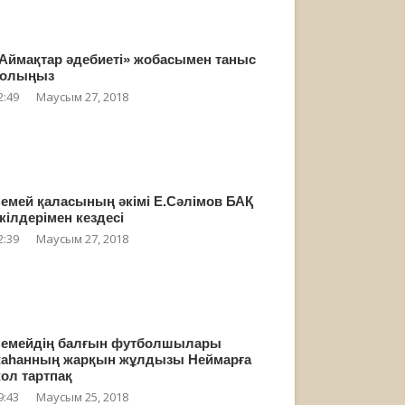
Аймақтар әдебиеті» жобасымен таныс
олыңыз
2:49
Маусым 27, 2018
емей қаласының әкімі Е.Сәлімов БАҚ
кілдерімен кездесі
2:39
Маусым 27, 2018
емейдің балғын футболшылары
аһанның жарқын жұлдызы Неймарға
ол тартпақ
9:43
Маусым 25, 2018