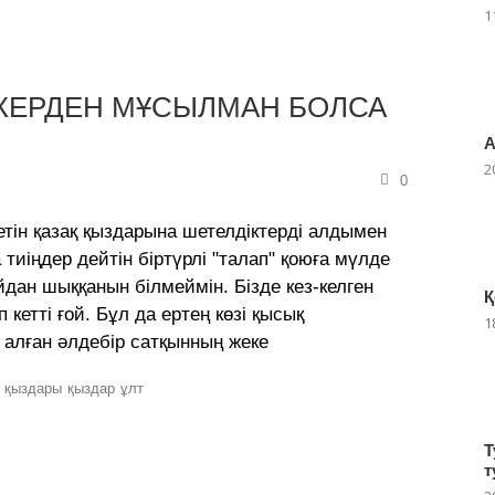
1
 ЖЕРДЕН МҰСЫЛМАН БОЛСА
А
2
0
тін қазақ қыздарына шетелдіктерді алдымен
тиіңдер дейтін біртүрлі "талап" қоюға мүлде
айдан шыққанын білмеймін. Бізде кез-келген
Қ
 кетті ғой. Бұл да ертең көзі қысық
1
 алған әлдебір сатқынның жеке
қ қыздары
қыздар
ұлт
Т
т