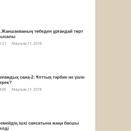
.Жаншаеваның төбеден ұрғандай төрт
мысалы
1:21
Маусым 21, 2018
оғамдық сана-2: Ұлттық тәрбие не үшін
ерек?
8:05
Маусым 21, 2018
емейдің ішкі саясатына жаңа басшы
елді