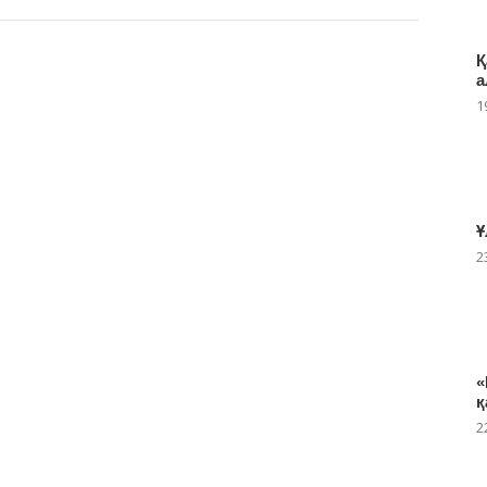
Қ
а
1
Ұ
2
«
қ
2