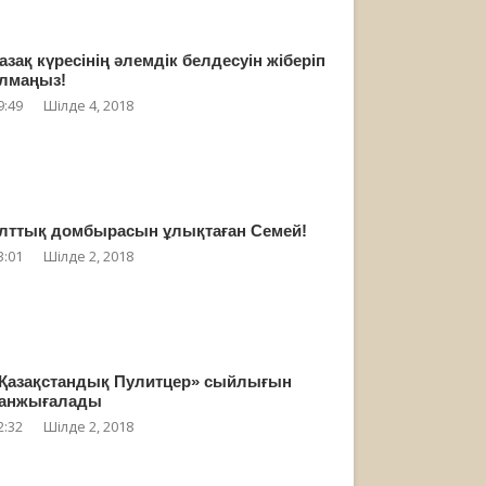
азақ күресінің әлемдік белдесуін жіберіп
лмаңыз!
9:49
Шілде 4, 2018
лттық домбырасын ұлықтаған Семей!
3:01
Шілде 2, 2018
Қазақстандық Пулитцер» сыйлығын
анжығалады
2:32
Шілде 2, 2018