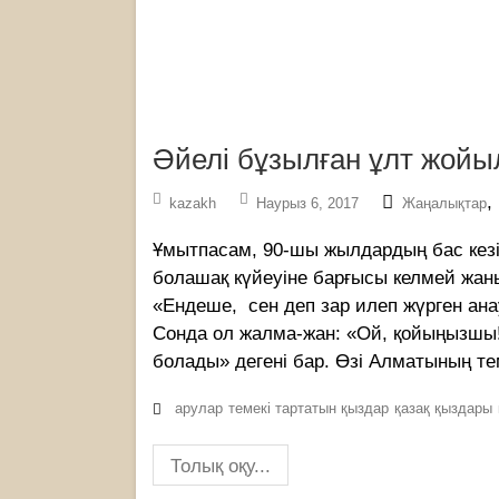
Әйелі бұзылған ұлт жой
,
kazakh
Наурыз 6, 2017
Жаңалықтар
Ұмытпасам, 90-шы жылдардың бас кезі 
болашақ күйеуіне барғысы келмей жан
«Ендеше, сен деп зар илеп жүрген ана
Сонда ол жалма-жан: «Ой, қойыңызшы! 
болады» дегені бар. Өзі Алматының т
арулар
темекі тартатын қыздар
қазақ қыздары
Толық оқу...