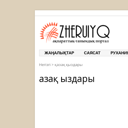
ЖЕРҰЙЫҚ
ақпарат
ЖАҢАЛЫҚТАР
САЯСАТ
РУХАНИ
Негізгі
>
қазақ қыздары
Қазақ Қыздары