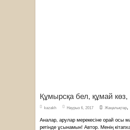
Құмырсқа бел, құмай көз
,
kazakh
Наурыз 6, 2017
Жаңалықтар
Аналар, арулар мерекесіне орай осы м
ретінде ұсынамын! Автор. Менің кітапх