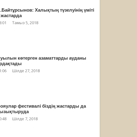
.Байтұрсынов: Халықтың түзелуінің үміті
 жастарда
8:01
Тамыз 5, 2018
уылын көтерген азаматтарды ауданы
рдақтады
1:06
Шілде 27, 2018
ояулар фестивалі біздің жастарды да
ызықтыруда
0:48
Шілде 7, 2018