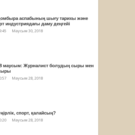
омбыра аспабының шығу тарихы және
рт индустриядағы даму деңгейі
9:45
Маусым 30, 2018
8 маусым: Журналист болудың сыры мен
жыры
0:57
Маусым 28, 2018
ңірлік, спорт, қалайсың?
0:20
Маусым 28, 2018