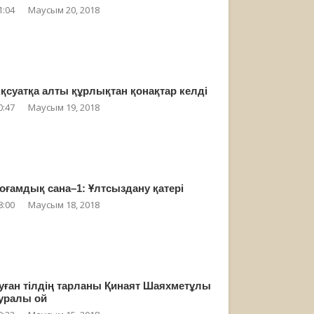
1:04
Маусым 20, 2018
қсуатқа алты құрлықтан қонақтар келді
0:47
Маусым 19, 2018
оғамдық сана–1: Ұлтсыздану қатері
8:00
Маусым 18, 2018
уған тілдің тарланы Қинаят Шаяхметұлы
уралы ой