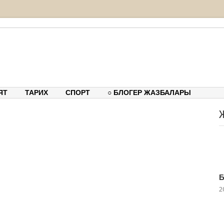
тық-танымдық порталы
ЯТ
ТАРИХ
СПОРТ
○ БЛОГЕР ЖАЗБАЛАРЫ
Б
2