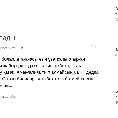
А
–
0
ылады
0
Руханият
А
а
болар, ата-анасы өзін ұзатқалы отырған
0
ы жабырқап жүрген таныс өзбек қызына:
у қазақ Аманғалиға тиіп алмайсың ба?» дедім.
Сосын балаларым өзбек тілін білмей өсетін
еміржол
Б
қ
қоғам
әйел
1