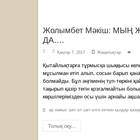
Жолымбет Мәкіш: МЫҢ
ДА….
Қаңтар 7, 2017
Жаңалықтар
Қытайлықтарға тұрмысқа шыққысы келе
мұсылман етіп алып, сосын барып қана 
болмайды. Бұл әңгіменің түп-төркіні қ
тақырып қазір тегін қозғалмайтын болып
көршілерімізден осы үшін арнайы ақша
ар
намыс
шет ел
шет елге кеткен қыздар
қаза
Толық оқу...