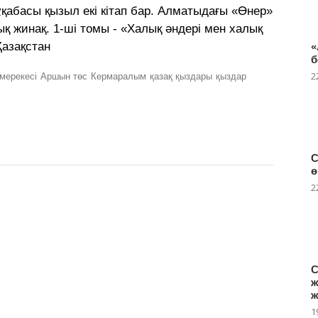
ұқабасы қызыл екі кітап бар. Алматыдағы «Өнер»
 жинақ. 1-ші томы - «Халық әндері мен халық
Қазақстан
«
б
2
мерекесі
Аршын төс
Кермаралым
қазақ қыздары
қыздар
С
ө
2
С
ж
ж
1