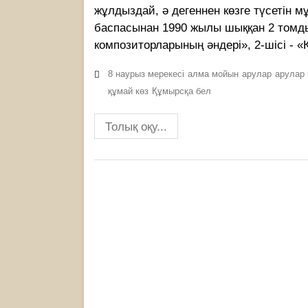
жұлдыздай, ә дегеннен көзге түсетін м
баспасынан 1990 жылы шыққан 2 томдық
композиторларының әндері», 2-шісі - «
8 наурыз мерекесі
алма мойын
арулар
арулар 
құмай көз
Құмырсқа бел
Толық оқу...