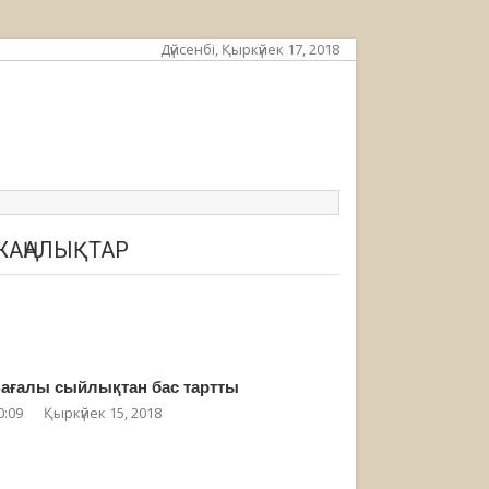
Дүйсенбі, Қыркүйек 17, 2018
ЖАҢАЛЫҚТАР
ағалы сыйлықтан бас тартты
0:09
Қыркүйек 15, 2018