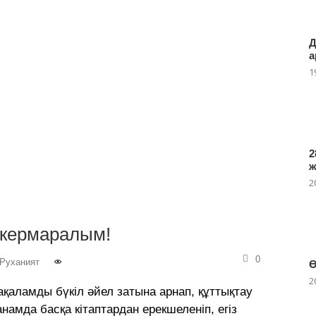
Д
а
1
2
2
, кермаралым!
0
Руханият
Ө
2
ақаламды бүкіл әйел затына арнап, құттықтау
анамда басқа кітаптардан ерекшеленіп, егіз