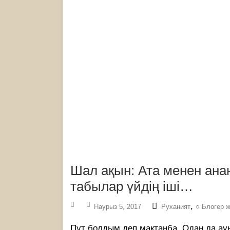
Шал ақын: Ата менен ана
табылар үйдің іші…
,
Наурыз 5, 2017
Руханият
○ Блогер 
Пұт болдым деп мақтанба, Одан да ау