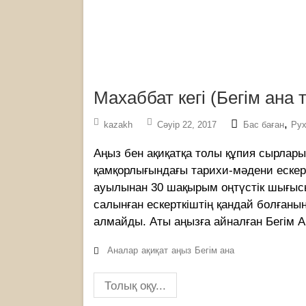
Махаббат кегі (Бегім ана 
,
kazakh
Сәуір 22, 2017
Бас баған
Рух
Аңыз бен ақиқатқа толы құпия сырлары
қамқорлығындағы тарихи-мәдени ескерт
ауылынан 30 шақырым оңтүстік шығысы
салынған ескерткіштің қандай болғаны
алмайды. Аты аңызға айналған Бегім Ан
Аналар
ақиқат
аңыз
Бегім ана
Толық оқу...