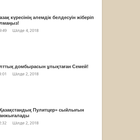
азақ күресінің әлемдік белдесуін жіберіп
лмаңыз!
9:49
Шілде 4, 2018
лттық домбырасын ұлықтаған Семей!
3:01
Шілде 2, 2018
Қазақстандық Пулитцер» сыйлығын
анжығалады
2:32
Шілде 2, 2018