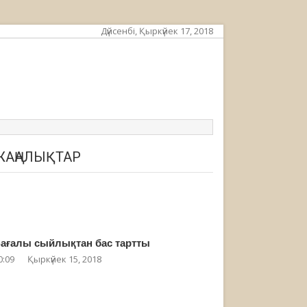
Дүйсенбі, Қыркүйек 17, 2018
ЖАҢАЛЫҚТАР
ағалы сыйлықтан бас тартты
0:09
Қыркүйек 15, 2018