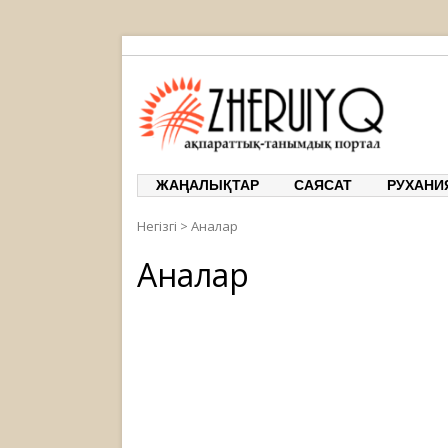
ЖЕРҰЙЫҚ
ақпарат
ЖАҢАЛЫҚТАР
САЯСАТ
РУХАНИ
Негізгі
>
Аналар
Аналар