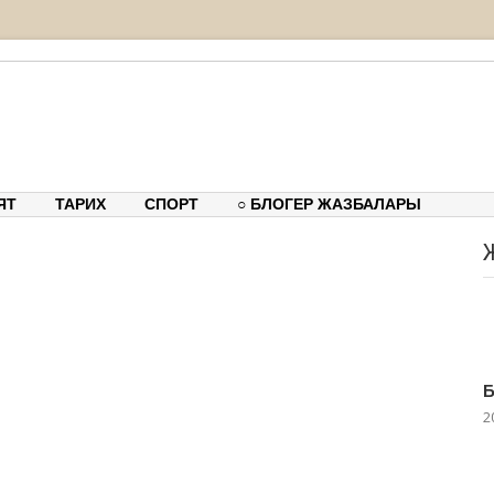
тық-танымдық порталы
ЯТ
ТАРИХ
СПОРТ
○ БЛОГЕР ЖАЗБАЛАРЫ
Б
2