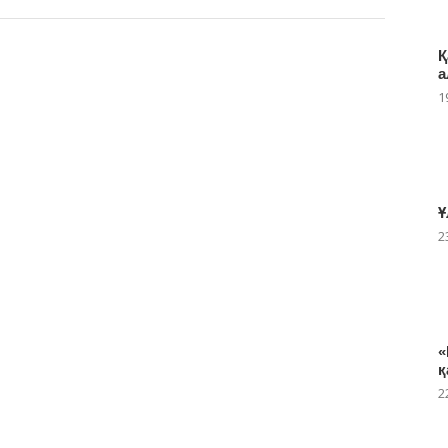
Қ
а
1
Ұ
2
«
қ
2