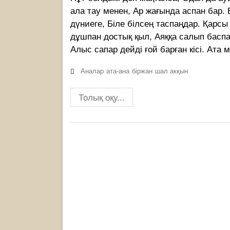
ала тау менен, Ар жағында аспан бар.
дүниеге, Біле білсең таспаңдар. Қарс
дұшпан достық қыл, Аяққа салып баспа
Алыс сапар дейді ғой барған кісі. Ата
Аналар
ата-ана
біржан
шал акқын
Толық оқу...