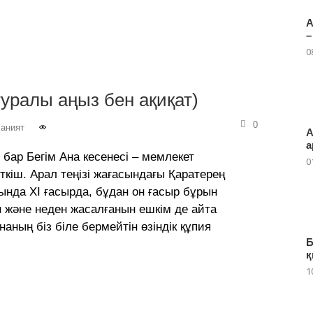
А
–
0
туралы аңыз бен ақиқат)
0
аният
А
а
 бар Бегім Ана кесенесі – мемлекет
0
кіш. Арал теңізі жағасындағы Қаратерең
нда XI ғасырда, бұдан он ғасыр бұрын
н және неден жасалғанын ешкім де айта
аның біз біле бермейтін өзіндік құпия
Б
қ
1