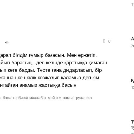
1
!
А
0
2
қарап білдім ғұмыр бағасын. Мен ержетіп,
айып барасың, -деп кезінде қарттыққа қимаған
п кете барды. Түсте ғана дидарласып, бір
аннан кешкілік көзжазып қаламыз деп кім
Қ
жантайған анамыз жастыққа басын
1
ы
бала тәрбиесі
маххабат
мейірім
намыс
руханият
Т
т