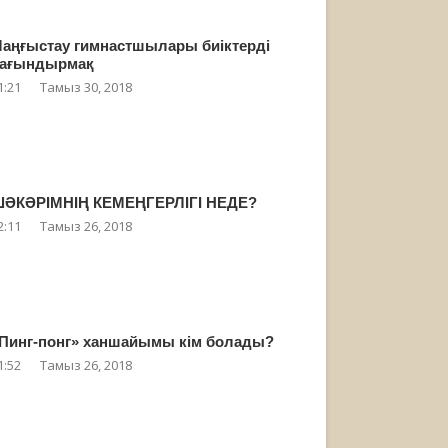
аңғыстау гимнастшылары биіктерді
ағындырмақ
1:21
Тамыз 30, 2018
ӘКӘРІМНІҢ КЕМЕҢГЕРЛІГІ НЕДЕ?
2:11
Тамыз 26, 2018
Пинг-понг» ханшайымы кім болады?
1:52
Тамыз 26, 2018