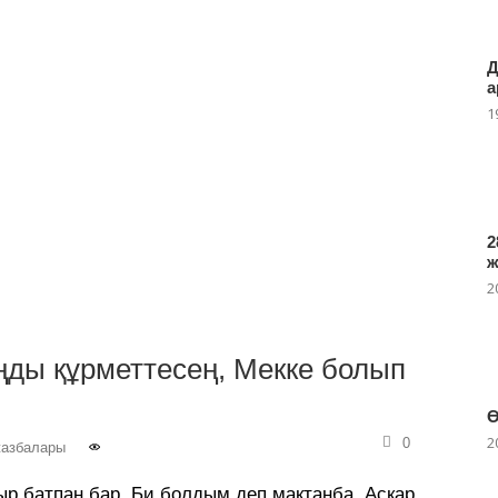
Д
а
1
2
2
ңды құрметтесең, Мекке болып
Ө
2
0
жазбалары
ыр батпан бар, Би болдым деп мақтанба, Асқар