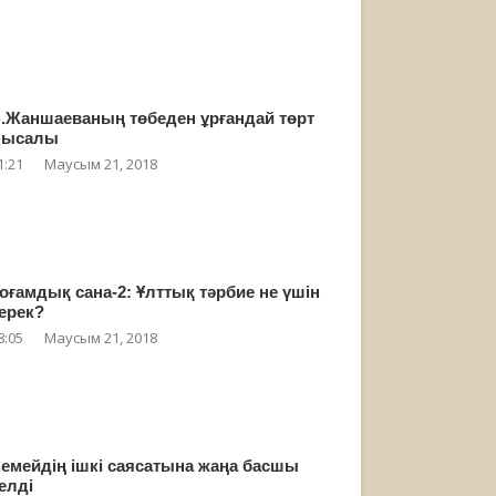
.Жаншаеваның төбеден ұрғандай төрт
мысалы
1:21
Маусым 21, 2018
оғамдық сана-2: Ұлттық тәрбие не үшін
ерек?
8:05
Маусым 21, 2018
емейдің ішкі саясатына жаңа басшы
елді