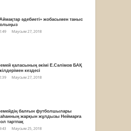
Аймақтар әдебиеті» жобасымен таныс
олыңыз
2:49
Маусым 27, 2018
емей қаласының әкімі Е.Сәлімов БАҚ
кілдерімен кездесі
2:39
Маусым 27, 2018
емейдің балғын футболшылары
аһанның жарқын жұлдызы Неймарға
ол тартпақ
9:43
Маусым 25, 2018