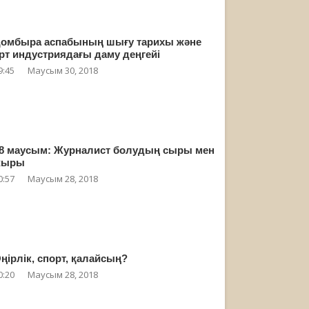
омбыра аспабының шығу тарихы және
рт индустриядағы даму деңгейі
9:45
Маусым 30, 2018
8 маусым: Журналист болудың сыры мен
жыры
0:57
Маусым 28, 2018
ңірлік, спорт, қалайсың?
0:20
Маусым 28, 2018