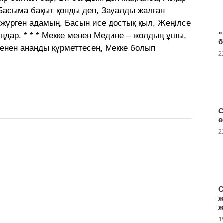
 Басыма бақыт қонды деп, Зауалды жалған
ы жүрген адамың, Басын исе достық қыл, Жеңілсе
«
ңдар. * * * Мекке менен Медине – жолдың ұшы,
б
 менен анаңды құрметтесең, Мекке болып
2
С
ө
2
С
ж
ж
1