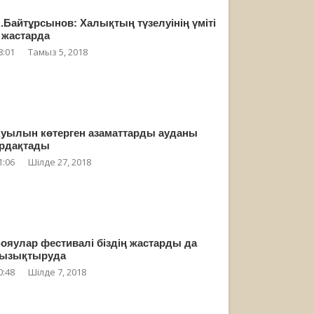
.Байтұрсынов: Халықтың түзелуінің үміті
 жастарда
8:01
Тамыз 5, 2018
уылын көтерген азаматтарды ауданы
рдақтады
1:06
Шілде 27, 2018
ояулар фестивалі біздің жастарды да
ызықтыруда
0:48
Шілде 7, 2018