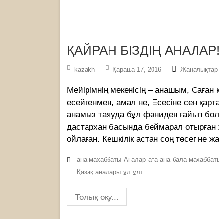
ҚАЙРАН БІЗДІҢ АНАЛАР
kazakh
Қараша 17, 2016
Жаңалықтар
Мейірімнің мекенісің – анашым, Саған 
есейгенмен, амал не, Есесіне сен қарт
анамыз таяуда бұл фәниден ғайып болы
дастархан басында беймарал отырған ж
ойлаған. Кешкілік астан соң төсегіне 
ана махаббаты
Аналар
ата-ана
бала махаббат
Қазақ аналары
ұл
ұлт
Толық оқу...