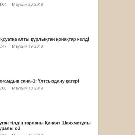
1:04
Маусым 20, 2018
қсуатқа алты құрлықтан қонақтар келді
0:47
Маусым 19, 2018
оғамдық сана–1: Ұлтсыздану қатері
8:00
Маусым 18, 2018
уған тілдің тарланы Қинаят Шаяхметұлы
уралы ой