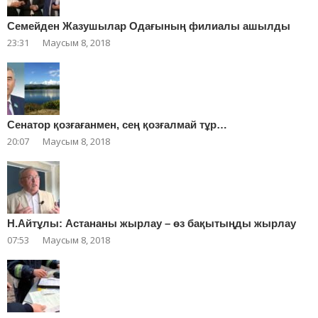
Cемейден Жазушылар Одағының филиалы ашылды
23:31
Маусым 8, 2018
Сенатор қозғағанмен, сең қозғалмай тұр…
20:07
Маусым 8, 2018
Н.Айтұлы: Астананы жырлау – өз бақытыңды жырлау
07:53
Маусым 8, 2018