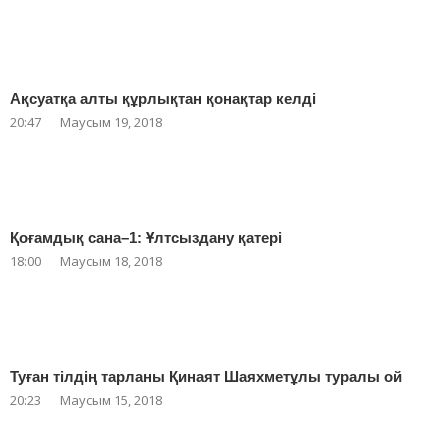
Ақсуатқа алты құрлықтан қонақтар келді
20:47
Маусым 19, 2018
Қоғамдық сана–1: Ұлтсыздану қатері
18:00
Маусым 18, 2018
Туған тілдің тарланы Қинаят Шаяхметұлы туралы ой
20:23
Маусым 15, 2018