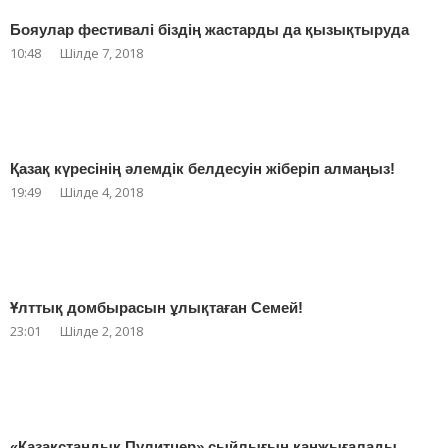
Бояулар фестивалі біздің жастарды да қызықтыруда
10:48
Шілде 7, 2018
Қазақ күресінің әлемдік белдесуін жіберіп алмаңыз!
19:49
Шілде 4, 2018
Ұлттық домбырасын ұлықтаған Семей!
23:01
Шілде 2, 2018
«Қазақстандық Пулитцер» сыйлығын қанжығалады