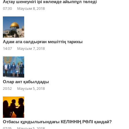
Ақтау шенеунігі ірі көлемде айыппұл төледі
07:30
Маусым 8, 2018
Адам ата салдырған мешіттің тарихы
14:07
Маусым 7, 2018
Олар ант қабылдады
20:52
Маусым 5, 2018
Отбасы құндылығындағы КЕЛІННІҢ РӨЛІ қандай?
07:05
Маусым 5, 2018