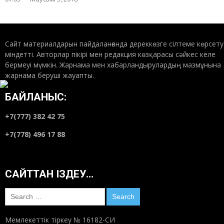
Сайт материалдарын пайдаланғанда дереккөзге сілтеме көрсету
міндетті. Авторлар пікірі мен редакция көзқарасы сәйкес келе
бермеуі мүмкін. Жарнама мен хабарландырулардың мазмұнына
жарнама беруші жауапты.
БАЙЛАНЫС:
+7(777) 382 42 75
+7(778) 496 17 88
САЙТТАН ІЗДЕУ…
Search
for:
Мемлекеттік тіркеу № 16182-СИ