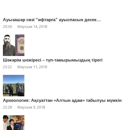
Ауызашар сөзі “ифтарға” ауыспасын десек…
20:30
Маусым 14, 2018
Шәкәрім шежіресі – түп-тамырымыздың тірегі
23:22
Маусым 11, 2018
Археология: Ақсуаттан «Алтын адам» табылуы мүмкін
22:28
Маусым 9, 2018