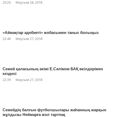
20:20
Маусым 28, 2018
«Аймақтар әдебиеті» жобасымен таныс болыңыз
22:49
Маусым 27, 2018
Семей қаласының әкімі Е.Сәлімов БАҚ өкілдерімен
кездесі
22:39
Маусым 27, 2018
Семейдің балғын футболшылары жаһанның жарқын
жұлдызы Неймарға жол тартпақ