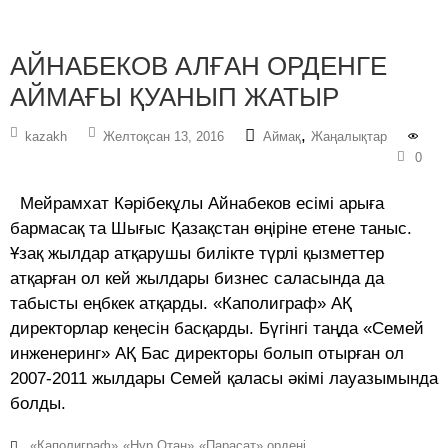
АЙНАБЕКОВ АЛҒАН ОРДЕНГЕ
АЙМАҒЫ ҚУАНЫП ЖАТЫР
,
kazakh
Желтоқсан 13, 2016
Аймақ
Жаңалықтар
0
Мейрамхат Кәрібекұлы Айнабеков есімі арыға
бармасақ та Шығыс Қазақстан өңіріне етене таныс.
Ұзақ жылдар атқарушы билікте түрлі қызметтер
атқарған ол кей жылдары бизнес саласында да
табысты еңбкек атқарды. «Каполиграф» АҚ
директорлар кеңесін басқарды. Бүгінгі таңда «Семей
инженеринг» АҚ Бас директоры болып отырған ол
2007-2011 жылдары Семей қаласы әкімі лауазымында
болды.
«Каполиграф»
«Нұр Отан»
«Парасат» ордені