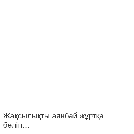
Жақсылықты аянбай жұртқа
бөліп…