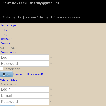
Сайт почтасы:
zheruiyq@mail.ru
© zheruiyq.kz
|
жасаған
"Zheruiyq.kz" сайт жасау қызметі
.
Homepage
Entry
Entry
Register
Register
Authorization
Registration
*
*
Remember
Lost your Password?
Authorization
Registration
*
*
*