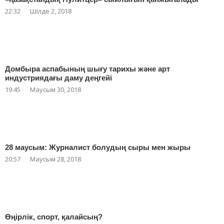
22:32
Шілде 2, 2018
Домбыра аспабының шығу тарихы және арт
индустриядағы даму деңгейі
19:45
Маусым 30, 2018
28 маусым: Журналист болудың сыры мен жыры
20:57
Маусым 28, 2018
Өңірлік, спорт, қалайсың?