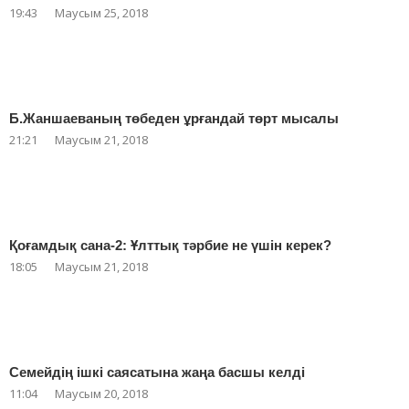
19:43
Маусым 25, 2018
Б.Жаншаеваның төбеден ұрғандай төрт мысалы
21:21
Маусым 21, 2018
Қоғамдық сана-2: Ұлттық тәрбие не үшін керек?
18:05
Маусым 21, 2018
Семейдің ішкі саясатына жаңа басшы келді
11:04
Маусым 20, 2018