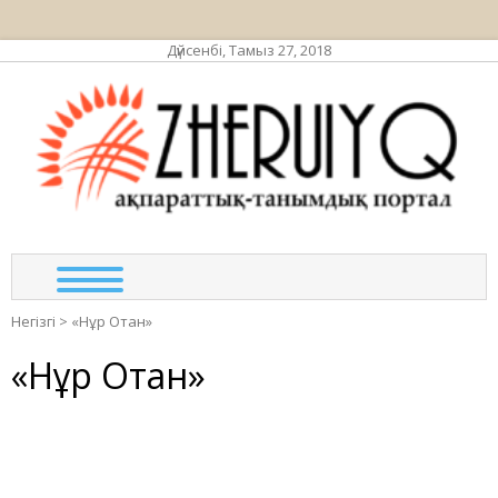
Дүйсенбі, Тамыз 27, 2018
ЖЕР
ақпа
та
по
Негізгі
>
«Нұр Отан»
«Нұр Отан»