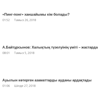
«Пинг-понг» ханшайымы кім болады?
01:52
Тамыз 26, 2018
А.Байтұрсынов: Халықтың түзелуінің үміті – жастарда
08:01
Тамыз 5, 2018
Ауылын көтерген азаматтарды ауданы ардақтады
01:06
Шілде 27, 2018