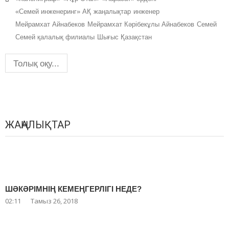
«Семей инженеринг» АҚ
жаңалықтар
инженер
Мейрамхат Айнабеков
Мейрамхат Кәрібекұлы Айнабеков
Семей
Семей қалалық филиалы
Шығыс Қазақстан
Толық оқу...
ЖАҢАЛЫҚТАР
ШӘКӘРІМНІҢ КЕМЕҢГЕРЛІГІ НЕДЕ?
02:11
Тамыз 26, 2018