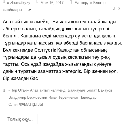
,
a.zhumatkyzy
Мам 16, 2017
Ел-жер
○ Блогер
0
жазбалары
Апат айтып келмейді. Биылғы көктем талай жанды
әбігерге салып, талайдың ұнжырғасын түсіргені
белгілі. Қаншама елді мекендер су астында қалып,
тұрғындар қатынассыз, қалаберді баспанасыз қалды.
Бұл көктемде Солтүстік Қазақстан облысының
тұрғындары да қызыл судың кесапатын тәуір-ақ
тартты. Осындай жағдайда жығылғанды сүйеуге
дайын тұратын азаматтар жетерлік. Бір жеңнен қол,
бір жағадан бас
«Нұр Отан»
Апат айтып келмейді
Баянауыл
Болат Бақауов
Владимир Берковский
Илья Теренченко
Павлодар
Әлия ЖҰМАТҚЫЗЫ
Толық оқу...