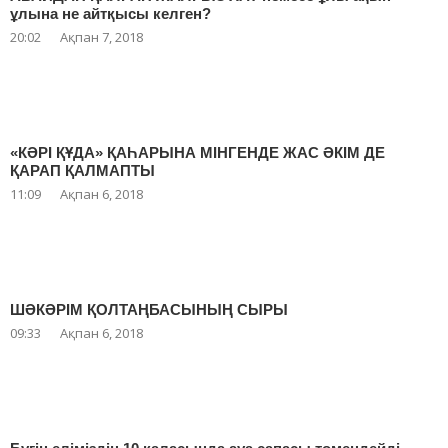
ұлына не айтқысы келген?
20:02
Ақпан 7, 2018
«КӘРІ ҚҰДА» ҚАҺАРЫНА МІНГЕНДЕ ЖАС ӘКІМ ДЕ
ҚАРАП ҚАЛМАПТЫ
11:09
Ақпан 6, 2018
ШӘКӘРІМ ҚОЛТАҢБАСЫНЫҢ СЫРЫ
09:33
Ақпан 6, 2018