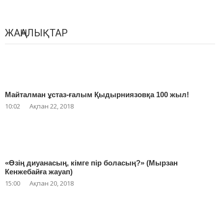
ЖАҢАЛЫҚТАР
Майталман ұстаз-ғалым Қыдырниязовқа 100 жыл!
10:02
Ақпан 22, 2018
«Өзің диуанасың, кімге пір боласың?» (Мырзан
Кенжебайға жауап)
15:00
Ақпан 20, 2018