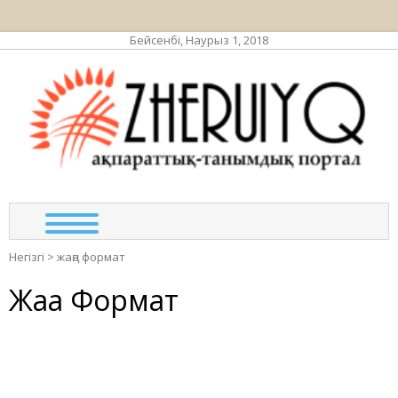
Бейсенбі, Наурыз 1, 2018
ЖЕР
ақпа
та
по
Негізгі
>
жаңа формат
Жаңа Формат