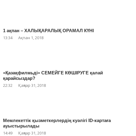
1 ақпан – ХАЛЫҚАРАЛЫҚ ОРАМАЛ КҮНІ
13:34
Ақпан 1, 2018
«Қазақфилмьді» СЕМЕЙГЕ КӨШІРУГЕ қалай
қарайсыздар?
22:32
Қаңтар 31, 2018
Мемлекеттік қызметкерлердің куәлігі ID-картаға
ауыстырылады
14:49
Қаңтар 31, 2018