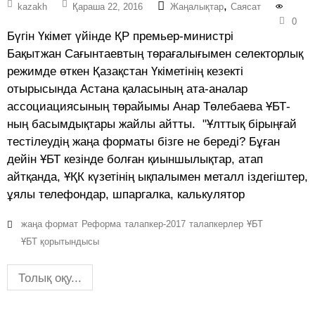
,
kazakh
Қараша 22, 2016
Жаңалықтар
Саясат
0
Бүгін Үкімет үйінде ҚР премьер-министрі
Бақытжан Сағынтаевтың төрағалығымен селекторлық
режимде өткен Қазақстан Үкіметінің кезекті
отырысында Астана қаласының ата-аналар
ассоциациясының төрайымы Анар Төлебаева ҰБТ-
ның басымдықтары жайлы айтты. "Ұлттық бірыңғай
тестілеудің жаңа форматы бізге не береді? Бұған
дейін ҰБТ кезінде болған қиыншылықтар, атап
айтқанда, ҰҚК күзетінің ықпалымен металл іздегіштер,
ұялы телефондар, шпаргалка, калькулятор
жаңа формат
Реформа
талапкер-2017
талапкерлер
ҰБТ
ҰБТ қорытындысы
Толық оқу...