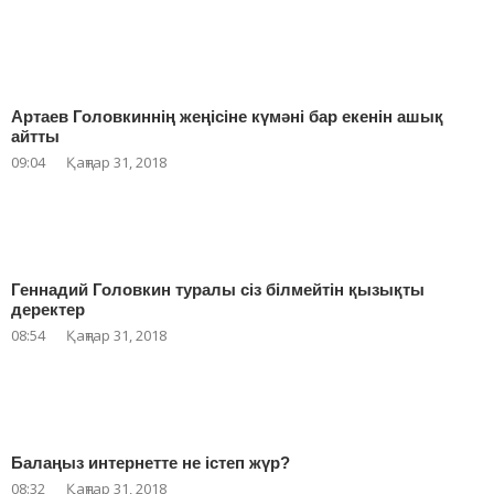
Артаев Головкиннің жеңісіне күмәні бар екенін ашық
айтты
09:04
Қаңтар 31, 2018
Геннадий Головкин туралы сіз білмейтін қызықты
деректер
08:54
Қаңтар 31, 2018
Балаңыз интернетте не істеп жүр?
08:32
Қаңтар 31, 2018