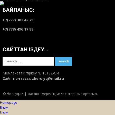
БАЙЛАНЫС:
+7(777) 382 42 75
+7(778) 496 17 88
САЙТТАН ІЗДЕУ…
Search
for:
Мемлекеттік тіркеу № 16182-СИ
Сайт почтасы:
zheruiyq@mail.ru
© zheruiyq.kz
|
жасаған
"Жерұйық медиа" жарнама орталығы
.
Homepage
Entry
Entry