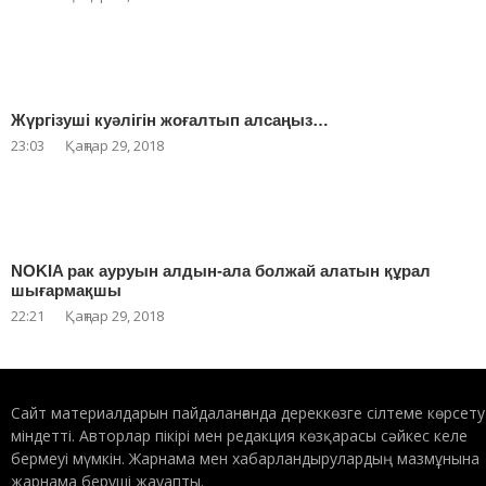
Жүргізуші куәлігін жоғалтып алсаңыз…
23:03
Қаңтар 29, 2018
NOKIA рак ауруын алдын-ала болжай алатын құрал
шығармақшы
22:21
Қаңтар 29, 2018
Сайт материалдарын пайдаланғанда дереккөзге сілтеме көрсету
міндетті. Авторлар пікірі мен редакция көзқарасы сәйкес келе
бермеуі мүмкін. Жарнама мен хабарландырулардың мазмұнына
жарнама беруші жауапты.