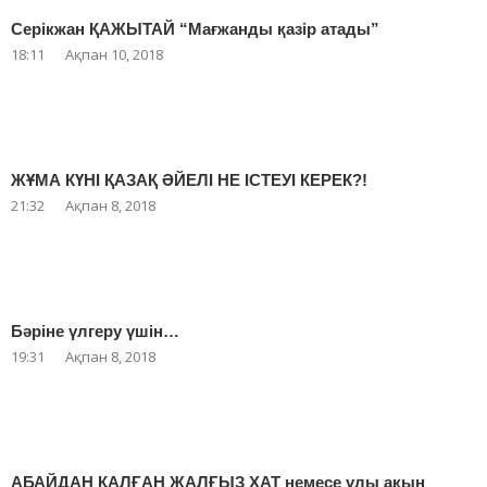
Серікжан ҚАЖЫТАЙ “Мағжанды қазір атады”
18:11
Ақпан 10, 2018
ЖҰМА КҮНІ ҚАЗАҚ ӘЙЕЛІ НЕ ІСТЕУІ КЕРЕК?!
21:32
Ақпан 8, 2018
Бәріне үлгеру үшін…
19:31
Ақпан 8, 2018
АБАЙДАН ҚАЛҒАН ЖАЛҒЫЗ ХАТ немесе ұлы ақын