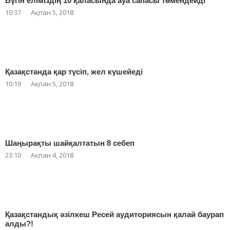
Бүгін еліміздің 10 қаласында ауа сапасы төмендейді
10:37
Ақпан 5, 2018
Қазақстанда қар түсіп, жел күшейеді
10:19
Ақпан 5, 2018
Шаңырақты шайқалтатын 8 себеп
23:10
Ақпан 4, 2018
Қазақстандық әзілкеш Ресей аудиториясын қалай баурап
алды?!