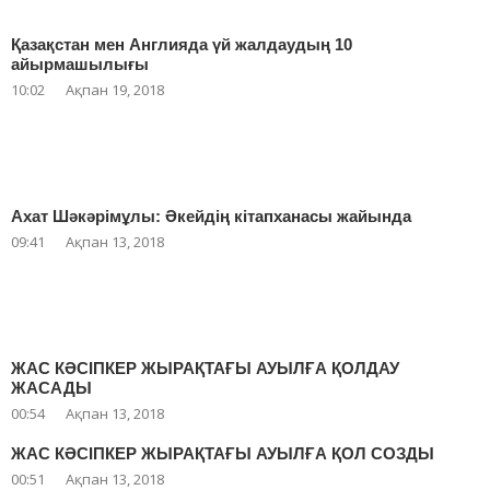
Қазақстан мен Англияда үй жалдаудың 10
айырмашылығы
10:02
Ақпан 19, 2018
Ахат Шәкәрімұлы: Әкейдің кітапханасы жайында
09:41
Ақпан 13, 2018
ЖАС КӘСІПКЕР ЖЫРАҚТАҒЫ АУЫЛҒА ҚОЛДАУ
ЖАСАДЫ
00:54
Ақпан 13, 2018
ЖАС КӘСІПКЕР ЖЫРАҚТАҒЫ АУЫЛҒА ҚОЛ СОЗДЫ
00:51
Ақпан 13, 2018