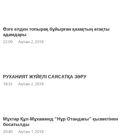
Өзге елден топырақ бұйырған қазақтың атақты
адамдары
22:09
Ақпан 2, 2018
РУХАНИЯТ ЖҮЙЕЛІ САЯСАТҚА ЗӘРУ
18:33
Ақпан 2, 2018
Мұхтар Құл-Мұхаммед “Нұр Отандағы” қызметінен
босатылды
20:40
Ақпан 1, 2018