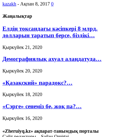
kazakh
-
Ақпан 8, 2017
0
Жаңалықтар
Елдің тоқсандағы кәсіпкері 8 млрд.
долларын таратып берсе, біздікі…
Қыркүйек 21, 2020
Демографиялық ахуал алаңдатуда…
Қыркүйек 20, 2020
«Қазақский» парадокс?…
Қыркүйек 18, 2020
«Сэрге» сенеміз бе, жоқ па?…
Қыркүйек 16, 2020
Ауыл шаруашылығын
«Zheruiyq.kz» ақпарат-танымдық порталы
дамытпай, бәсекеге қабілетті
Сайт редакторы – Sailau Omirtai