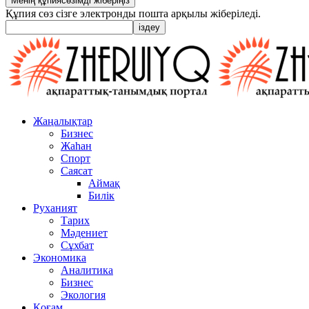
Құпия сөз сізге электронды пошта арқылы жіберіледі.
Жаңалықтар
Бизнес
Жаһан
Спорт
Саясат
Аймақ
Билік
Руханият
Тарих
Мәдениет
Сұхбат
Экономика
Аналитика
Бизнес
Экология
Қоғам