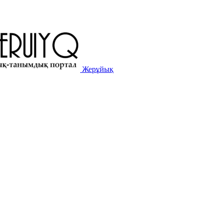
Жерұйық