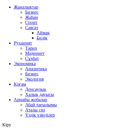
Жаңалықтар
Бизнес
Жаһан
Спорт
Саясат
Аймақ
Билік
Руханият
Тарих
Мәдениет
Сұхбат
Экономика
Аналитика
Бизнес
Экология
Қоғам
Денсаулық
Халық дауысы
Арнайы жобалар
Абай тағылымы
Аталы сөз
Үздік үзінділер
Кіру