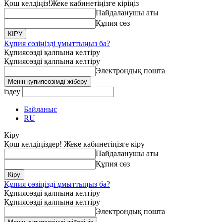
Қош келдіңіз!
Жеке кабинетіңізге кіріңіз
Пайдаланушы аты
Құпия сөз
Құпия сөзіңізді ұмыттыңыз ба?
Құпиясөзді қалпына келтіру
Құпиясөзді қалпына келтіру
Электрондық пошта
іздеу
Байланыс
RU
Кіру
Қош келдіңіздер! Жеке кабинетіңізге кіру
Пайдаланушы аты
Құпия сөз
Құпия сөзіңізді ұмыттыңыз ба?
Құпиясөзді қалпына келтіру
Құпиясөзді қалпына келтіру
Электрондық пошта