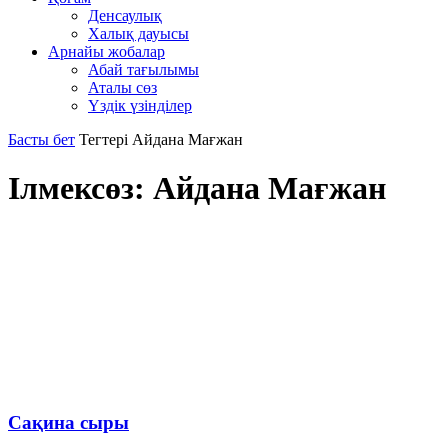
Денсаулық
Халық дауысы
Арнайы жобалар
Абай тағылымы
Аталы сөз
Үздік үзінділер
Басты бет
Тегтері
Айдана Мағжан
Ілмексөз: Айдана Мағжан
Сақина сыры