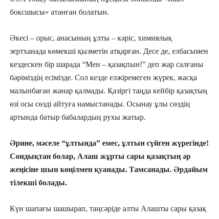
боксшысы» атанған болатын.
Әкесі – орыс, анасының ұлты – кәріс, химиялық
зертханада көмекші қызметін атқарған. Десе де, елбасымен
кездескен бір шарада “Мен – қазақпын!” деп жар салғаны
бәріміздің есімізде. Сол кезде елжіремеген жүрек, жасқа
малынбаған жанар қалмады. Қазіргі таңда кейбір қазақтың
өзі осы сөзді айтуға намыстанады. Осынау ұлы сөздің
артында батыр бабалардың рухы жатыр.
Әрине, мәселе “ұлтында” емес, ұлтын сүйген жүрегінде!
Сондықтан болар, Алаш жұрты сары қазақтың әр
жеңісіне шын көңілмен қуанады. Тамсанады. Әрдайым
тілекші болады.
Күн шапағы шашырап, таңсәріде алты Алашты сары қазақ