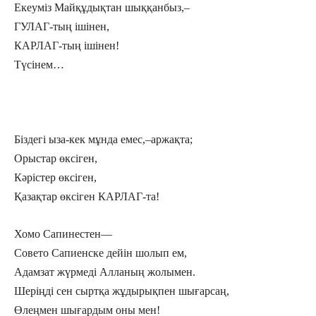
Екеуміз Майқұдықтан шыққанбыз,–
ГУЛАГ-тың ішінен,
КАРЛАГ-тың ішінен!
Түсінем…
Біздегі ыза-кек мұнда емес,–аржақта;
Орыстар өксіген,
Кәрістер өксіген,
Қазақтар өксіген КАРЛАГ-та!
Хомо Сапинестен—
Совето Сапиенске дейін шолып ем,
Адамзат жүрмеді Алланың жолымен.
Шеріңді сен сыртқа жұдырықпен шығарсаң,
Өлеңмен шығардым оны мен!