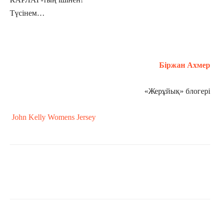
Түсінем…
Біржан Ахмер
«Жерұйық» блогері
John Kelly Womens Jersey