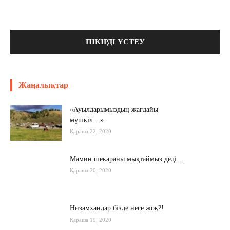
Жаңалықтар
«Ауылдарымыздың жағдайы
мүшкіл…»
Қараша 22, 2020
Мамин шекараны мықтаймыз деді…
Қараша 20, 2020
Низамхандар бізде неге жоқ?!
Қараша 19, 2020