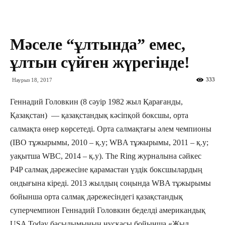
Мәселе “ұлтында” емес,
ұлтын сүйген жүрегінде!
333
Наурыз 18, 2017
Геннадий Головкин (8 сәуір 1982 жыл Қарағанды,
Қазақстан) — қазақстандық кәсіпқой боксшы, орта
салмақта өнер көрсетеді. Орта салмақтағы әлем чемпионы
(IBO тұжырымы, 2010 – қ.у; WBA тұжырымы, 2011 – қ.у;
уақытша WBC, 2014 – қ.у). The Ring журналына сәйкес
P4P салмақ дәрежесіне қарамастан үздік боксшылардың
ондығына кіреді. 2013 жылдың соңында WBA тұжырымы
бойынша орта салмақ дәрежесіндегі қазақстандық
суперчемпион Геннадий Головкин беделді американдық
USA Today басылымының нұсқасы бойынша «Жыл