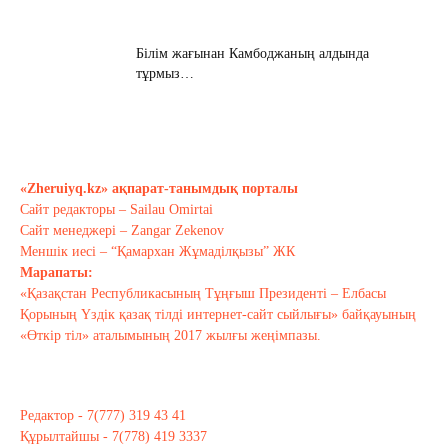
Білім жағынан Камбоджаның алдында
тұрмыз…
Қараша 17, 2020
Хабарасу тарихы
Қараша 14, 2020
«Zheruiyq.kz» ақпарат-танымдық порталы
Сайт редакторы – Sailau Omirtai
Сайт менеджері – Zangar Zekenov
Тағы оқу
Меншік иесі – “Қамархан Жұмаділқызы” ЖК
Марапаты:
«Қазақстан Республикасының Тұңғыш Президенті – Елбасы
Қорының Үздік қазақ тілді интернет-сайт сыйлығы» байқауының
«Өткір тіл» аталымының 2017 жылғы жеңімпазы.
Редактор - 7(777) 319 43 41
Құрылтайшы - 7(778) 419 3337