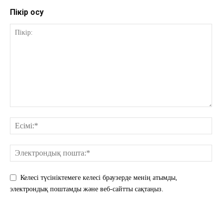
Пікір қосу
Келесі түсініктемеге келесі браузерде менің атымды,
электрондық поштамды және веб-сайтты сақтаңыз.