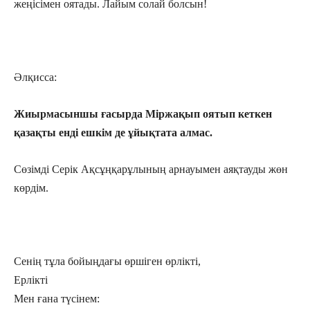
жеңісімен оятады. Лайым солай болсын!
Әлқисса:
Жиырмасыншы ғасырда Міржақып оятып кеткен
қазақты енді ешкім де ұйықтата алмас.
Сөзімді Серік Ақсұңқарұлының арнауымен аяқтауды жөн
көрдім.
Сенің тұла бойыңдағы өршіген өрлікті,
Ерлікті
Мен ғана түсінем: