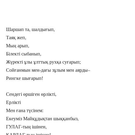
Шаршап та, шалдығып,
Таяқ жеп,
Мың арып,
Білекті сыбанып,
Жүректі ұлы ұлттық рухқа суғарып;
Сойғанмын мен-дағы зұлым мен аярды–
Рингке шығарып!
Сендегі өршіген өрлікті,
Ерлікті
Мен ғана түсінем:
Екеуміз Майқұдықтан шыққанбыз,
ГУЛАГ-тың ішінен,
КАРЛАГ-тың ішінен!