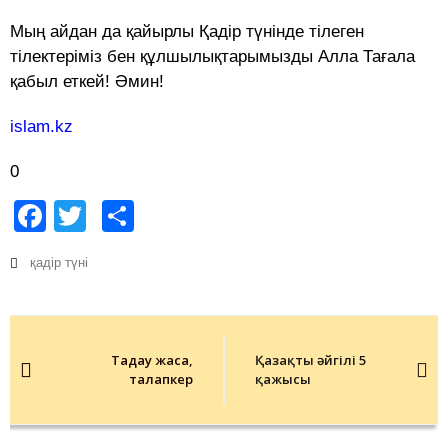
Мың айдан да қайырлы Қадір түнінде тілеген
тілектеріміз бен құлшылықтарымызды Алла Тағала
қабыл еткей! Әмин!
islam.kz
0
Facebook
Twitter
Share
қадір түні
Post
navigation
Таңдау жаса,
Қазақтың әйгілі 5
талапкер
қажысы