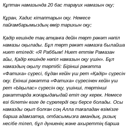
Құптан намазында 20 бас тарауих намазын оқу;
Құран, Хадис кітаптарын оқу. Немесе
пайғамбарымыздың өмір тарихын оқу;
Қадір кешінде таң атқанға дейін төрт рәкәт нәпіл
намазы оқылады. Бұл төрт рәкәт намазға былайша
ниет етіледі: «Я Раббым! Ниет еттім Рамазан
айы, Қадір кешінде нәпіл намазын оқу үшін». Бұл
намаздың оқылу тәртібі: Бірінші рәкәтта
«Фатиха» сүресі, бұдан кейін үш рет «Қадір» сүресін
оқу. Екінші рәкәтта «Фатиха» сүресінен кейін үш
рет «Ықылас» сүресін оқу, үшінші, төртінші
ракаттарда жоғарыдағыдай етіп оқу керек. Немесе
өзі білетін өзге де сүрелерді оқи берсе болады. Осы
намазды оқып болған соң Алла тағаладан өзімізге
барша адамзатқа, отбасымызға амандық, ризық
несібе тілеп, бұл дүниенің және ахыреттің барша