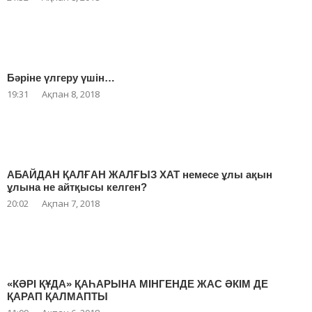
Бәріне үлгеру үшін…
19:31
Ақпан 8, 2018
АБАЙДАН ҚАЛҒАН ЖАЛҒЫЗ ХАТ немесе ұлы ақын
ұлына не айтқысы келген?
20:02
Ақпан 7, 2018
«КӘРІ ҚҰДА» ҚАҺАРЫНА МІНГЕНДЕ ЖАС ӘКІМ ДЕ
ҚАРАП ҚАЛМАПТЫ