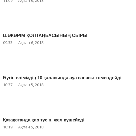
11:09
Ақпан 6, 2018
ШӘКӘРІМ ҚОЛТАҢБАСЫНЫҢ СЫРЫ
09:33
Ақпан 6, 2018
Бүгін еліміздің 10 қаласында ауа сапасы төмендейді
10:37
Ақпан 5, 2018
Қазақстанда қар түсіп, жел күшейеді
10:19
Ақпан 5, 2018