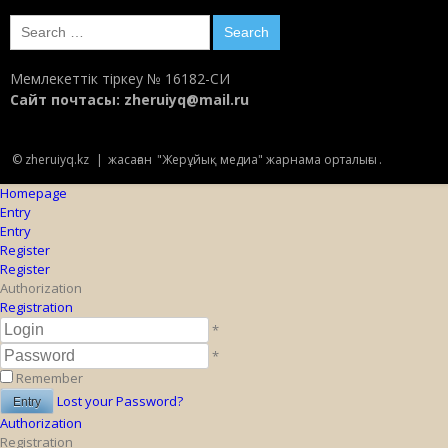
Search
for:
Мемлекеттік тіркеу № 16182-СИ
Сайт почтасы:
zheruiyq@mail.ru
© zheruiyq.kz
|
жасаған
"Жерұйық медиа" жарнама орталығы
.
Homepage
Entry
Entry
Register
Register
Authorization
Registration
*
*
Remember
Lost your Password?
Authorization
Registration