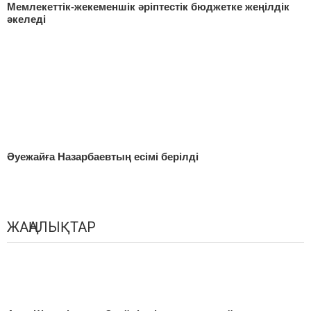
Мемлекеттік-жекеменшік әріптестік бюджетке жеңілдік
әкеледі
Әуежайға Назарбаевтың есімі берілді
ЖАҢАЛЫҚТАР