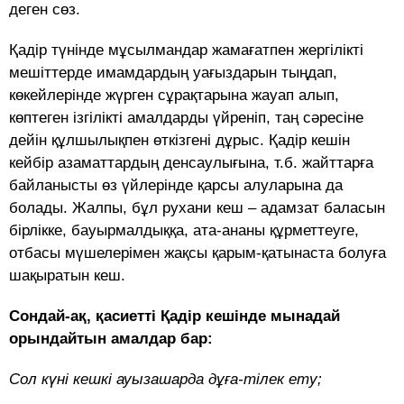
деген сөз.
Қадір түнінде мұсылмандар жамағатпен жергілікті
мешіттерде имамдардың уағыздарын тыңдап,
көкейлерінде жүрген сұрақтарына жауап алып,
көптеген ізгілікті амалдарды үйреніп, таң сәресіне
дейін құлшылықпен өткізгені дұрыс. Қадір кешін
кейбір азаматтардың денсаулығына, т.б. жайттарға
байланысты өз үйлерінде қарсы алуларына да
болады. Жалпы, бұл рухани кеш – адамзат баласын
бірлікке, бауырмалдыққа, ата-ананы құрметтеуге,
отбасы мүшелерімен жақсы қарым-қатынаста болуға
шақыратын кеш.
Сондай-ақ, қасиетті Қадір кешінде мынадай
орындайтын амалдар бар:
Сол күні кешкі ауызашарда дұға-тілек ету;