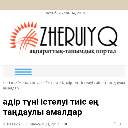
Сәрсенбі, Ақпан 14, 2018
ЖЕР
ақпа
та
по
Негізгі
>
Жаңалықтар
>
Ел-жер
>
Қадір түні істелуі тиіс ең таңдаулы
амалдар
Қадір түні істелуі тиіс ең
таңдаулы амалдар
kazakh
Маусым 21, 2017
0