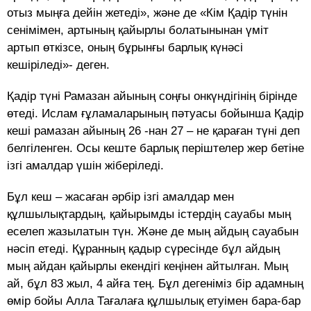
отыз мыңға дейін жетеді», және де «Кім Қадір түнін
сенімімен, артының қайырлы болатынынан үміт
артып өткізсе, оның бұрынғы барлық күнәсі
кешіріледі»- деген.
Қадір түні Рамазан айының соңғы онкүндігінің бірінде
өтеді. Ислам ғұламаларының пәтуасы бойынша Қадір
кеші рамазан айының 26 -нан 27 – не қараған түні деп
белгіленген. Осы кеште барлық періштелер жер бетіне
ізгі амалдар үшін жіберіледі.
Бұл кеш – жасаған әрбір ізгі амалдар мен
құлшылықтардың, қайырымды істердің сауабы мың
еселеп жазылатын түн. Және де мың айдың сауабын
нәсіп етеді. Құранның қадыр сүресінде бұл айдың
мың айдан қайырлы екендігі кеңінен айтылған. Мың
ай, бұл 83 жыл, 4 айға тең. Бұл дегеніміз бір адамның
өмір бойы Алла Тағалаға құлшылық етуімен бара-бар