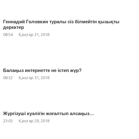
Геннадий Головкин туралы сіз білмейтін қызықты
деректер
08:54
Қаңтар 31, 2018
Балаңыз интернетте не істеп жүр?
08:32
Қаңтар 31, 2018
Жүргізуші куәлігін жоғалтып алсаңыз…
23:03
Қаңтар 29, 2018