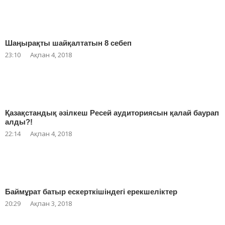
Шаңырақты шайқалтатын 8 себеп
23:10
Ақпан 4, 2018
Қазақстандық әзілкеш Ресей аудиториясын қалай баурап
алды?!
22:14
Ақпан 4, 2018
Баймұрат батыр ескерткішіндегі ерекшеліктер
20:29
Ақпан 3, 2018