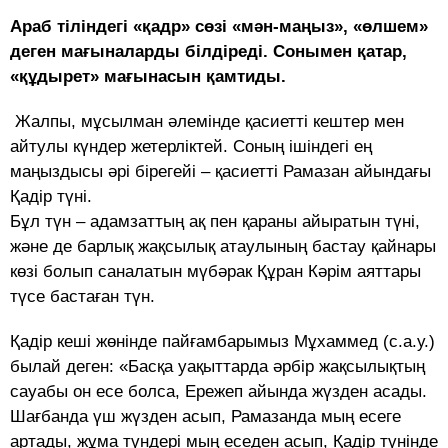
Араб тіліндегі «қадр» сөзі «мән-маңыз», «өлшем»
деген мағыналарды білдіреді. Сонымен қатар,
«құдырет» мағынасын қамтиды.
Жалпы, мұсылман әлемінде қасиетті кештер мен
айтулы күндер жетерліктей. Соның ішіндегі ең
маңыздысы әрі бірегейі – қасиетті Рамазан айындағы
Қадір түні.
Бұл түн – адамзаттың ақ пен қараны айыратын түні,
және де барлық жақсылық атаулының бастау қайнары
көзі болып саналатын мүбәрак Құран Кәрім аяттары
түсе бастаған түн.
Қадір кеші жөнінде пайғамбарымыз Мұхаммед (с.а.у.)
былай деген: «Басқа уақыттарда әрбір жақсылықтың
сауабы он есе болса, Ережеп айында жүзден асады.
Шағбанда үш жүзден асып, Рамазанда мың есеге
артады, жұма түндері мың еседен асып, Қадір түнінде