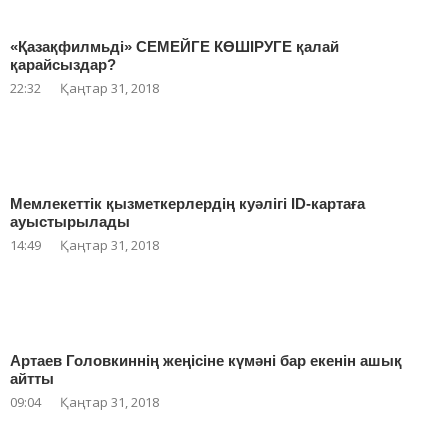
«Қазақфилмьді» СЕМЕЙГЕ КӨШІРУГЕ қалай
қарайсыздар?
22:32
Қаңтар 31, 2018
Мемлекеттік қызметкерлердің куәлігі ID-картаға
ауыстырылады
14:49
Қаңтар 31, 2018
Артаев Головкиннің жеңісіне күмәні бар екенін ашық
айтты
09:04
Қаңтар 31, 2018