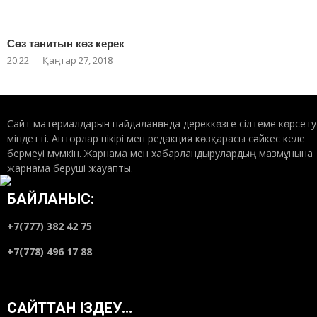
Сөз танитын көз керек
20:22
Қаңтар 27, 2018
Сайт материалдарын пайдаланғанда дереккөзге сілтеме көрсету
міндетті. Авторлар пікірі мен редакция көзқарасы сәйкес келе
бермеуі мүмкін. Жарнама мен хабарландырулардың мазмұнына
жарнама беруші жауапты.
БАЙЛАНЫС:
+7(777) 382 42 75
+7(778) 496 17 88
САЙТТАН ІЗДЕУ…