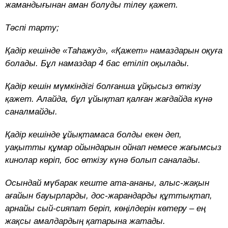
жамандығынан аман болуды тілеу қажет.
Тәспі тарту;
Қадір кешінде «Таһажуд», «Қажет» намаздарын оқуға
болады. Бұл намаздар 4 бас етіліп оқылады.
Қадір кешін мүмкіндігі болғанша ұйқысыз өткізу
қажет. Алайда, бұл ұйықтап қалған жағдайда күнә
саналмайды.
Қадір кешінде ұйықтамаса болды екен деп,
уақытты құмар ойындарын ойнап немесе жағымсыз
кинолар көріп, бос өткізу күнә болып саналады.
Осындай мүбарак кеште ата-ананы, алыс-жақын
ағайын бауырларды, дос-жарандарды құттықтап,
арнайы сый-сияпат беріп, көңілдерін көтеру – ең
жақсы амалдардың қатарына жатады.