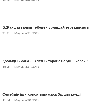
Б.Жаншаеваның төбеден ұрғандай төрт мысалы
21:21
Маусым 21, 2018
Қоғамдық сана-2: Ұлттық тәрбие не үшін керек?
18:05
Маусым 21, 2018
Семейдің ішкі саясатына жаңа басшы келді
11:04
Маусым 20, 2018