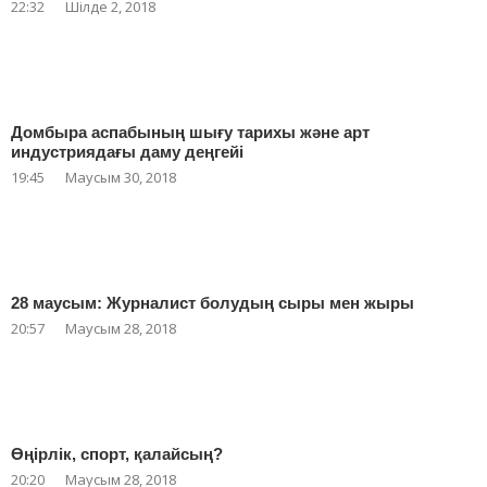
22:32
Шілде 2, 2018
Домбыра аспабының шығу тарихы және арт
индустриядағы даму деңгейі
19:45
Маусым 30, 2018
28 маусым: Журналист болудың сыры мен жыры
20:57
Маусым 28, 2018
Өңірлік, спорт, қалайсың?
20:20
Маусым 28, 2018