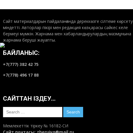
Сайт материалдарын пайдаланғанда дереккөзге сілтеме көрсету
міндетті. Авторлар пікірі мен редакция көзқарасы сәйкес келе
бермеуі мүмкін. Жарнама мен хабарландырулардың мазмұнына
жарнама беруші жауапты.
БАЙЛАНЫС:
+7(777) 382 42 75
+7(778) 496 17 88
САЙТТАН ІЗДЕУ…
Search
for:
Мемлекеттік тіркеу № 16182-СИ
Сайт почтасы:
zheruiyq@mail.ru