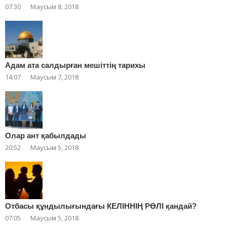
07:30
Маусым 8, 2018
Адам ата салдырған мешіттің тарихы
14:07
Маусым 7, 2018
Олар ант қабылдады
20:52
Маусым 5, 2018
Отбасы құндылығындағы КЕЛІННІҢ РӨЛІ қандай?
07:05
Маусым 5, 2018