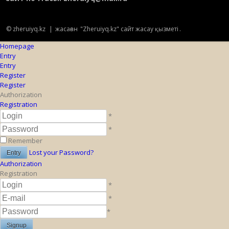
© zheruiyq.kz
|
жасаған
"Zheruiyq.kz" сайт жасау қызметі
.
Homepage
Entry
Entry
Register
Register
Authorization
Registration
*
*
Remember
Lost your Password?
Authorization
Registration
*
*
*