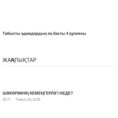
Табысты адамдардың ең басты 4 құпиясы
ЖАҢАЛЫҚТАР
ШӘКӘРІМНІҢ КЕМЕҢГЕРЛІГІ НЕДЕ?
02:11
Тамыз 26, 2018