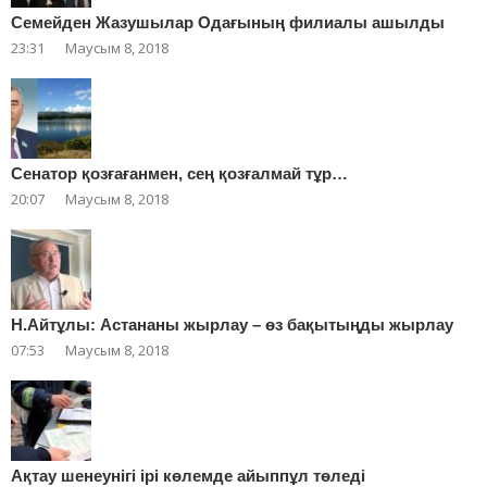
Cемейден Жазушылар Одағының филиалы ашылды
23:31
Маусым 8, 2018
Сенатор қозғағанмен, сең қозғалмай тұр…
20:07
Маусым 8, 2018
Н.Айтұлы: Астананы жырлау – өз бақытыңды жырлау
07:53
Маусым 8, 2018
Ақтау шенеунігі ірі көлемде айыппұл төледі