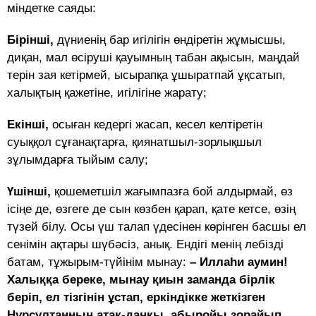
міндетке саяды:
Бірінші,
дүниенің бар игілігін өндіретін жұ­мыс­­шы,
диқан, мал өсіруші қауымның та­бан ақысын, маңдай
терін зая кетірмей, ысы­рапқа ұшыратпай ұқсатып,
халықтың қа­жетіне, игілігіне жарату;
Екінші,
осыған кедергі жасап, кесел келті­ре­тін
суыққол сұғанақтарға, қиянатшыл-зор­лық­шыл
зұлымдарға тыйым салу;
Үшінші,
қошеметшіл жағымпазға бой ал­дыр­­май, өз
ісіңе де, өзгеге де сын көз­бен қа­рап, қате кетсе, өзің
түзей білу. Осы үш та­лап үдесінен көрінген басшы ел
сенімін ақ­­тары шүбәсіз, анық. Ендігі менің ле­бізді
батам, тұжырым-түйінім мынау:
–
Иллаһи аумин!
Халыққа береке, мынау қиын заманда бірлік
беріп, ел тізгінін ұстап, еркіндікке жет­кізген
Нұрсұлтанның атақ-даңқы, абы­ройы зорайып,