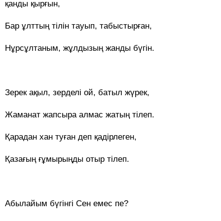
қанды қырғын,
Бар ұлттың тілін тауып, табыстырған,
Нұрсұлтаным, жұлдызың жанды бүгін.
Зерек ақыл, зерделі ой, батыл жүрек,
Жаманат жапсыра алмас жатың тілеп.
Қарадан хан туған деп қадірлеген,
Қазағың ғұмырыңды отыр тілеп.
Абылайым бүгінгі Сен емес пе?