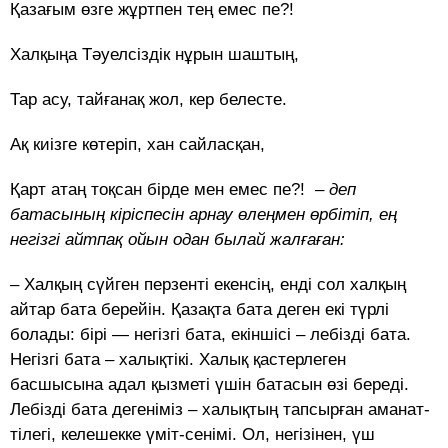
Қазағым өзге жұртпен тең емес пе?!
Халқыңа Тәуелсіздік нұрын шаштың,
Тар асу, тайғанақ жол, кер белесте.
Ақ киізге көтеріп, хан сайласқан,
Қарт атаң тоқсан бірде мен емес пе?! –
деп
батасының кіріспесін арнау өлеңмен өрбітіп, ең
негізгі айтпақ ойын одан былай жалғаған:
–
Халқың сүйген перзенті екенсің, енді сол халқың
айтар бата берейін. Қазақта бата деген екі түрлі
болады: бірі — негізгі бата, екіншісі – лебізді бата.
Негізгі бата – халықтікі. Халық қастерлеген
басшысына адал қызметі үшін батасын өзі береді.
Лебізді бата дегеніміз – халықтың тап­сыр­ған аманат-
тілегі, келешекке үміт-сенімі. Ол, негізінен, үш