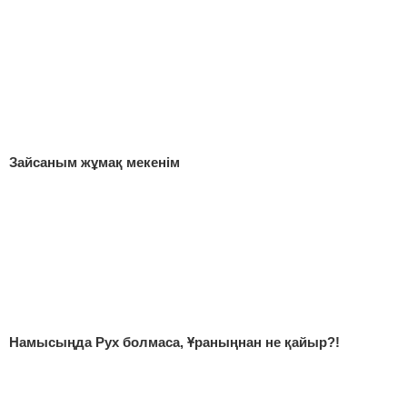
Зайсаным жұмақ мекенім
Намысыңда Рух болмаса, Ұраныңнан не қайыр?!