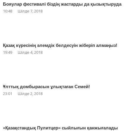
Бояулар фестивалі біздің жастарды да қызықтыруда
10:48
Шілде 7, 2018
Қазақ күресінің әлемдік белдесуін жіберіп алмаңыз!
19:49
Шілде 4, 2018
Ұлттық домбырасын ұлықтаған Семей!
23:01
Шілде 2, 2018
«Қазақстандық Пулитцер» сыйлығын қанжығалады