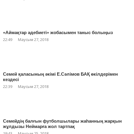
«Аймақтар әдебиеті» жобасымен таныс болыңыз
22:49
Маусым 27, 2018
Семей қаласының әкімі Е.Сәлімов БАҚ өкілдерімен
кездесі
22:39
Маусым 27, 2018
Семейдің балғын футболшылары жаһанның жарқын
жұлдызы Неймарға жол тартпақ
19:43
Маусым 25, 2018