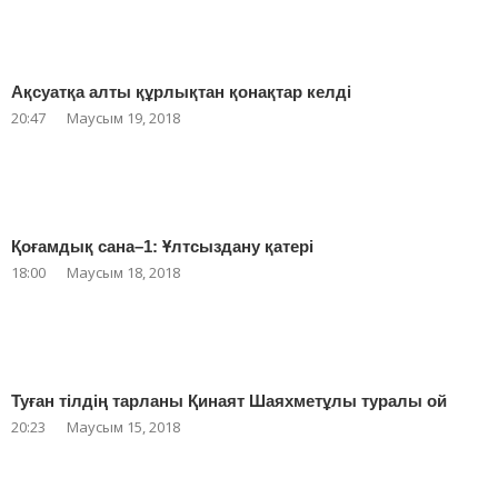
Ақсуатқа алты құрлықтан қонақтар келді
20:47
Маусым 19, 2018
Қоғамдық сана–1: Ұлтсыздану қатері
18:00
Маусым 18, 2018
Туған тілдің тарланы Қинаят Шаяхметұлы туралы ой
20:23
Маусым 15, 2018