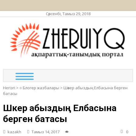
Сәрсенбі, Тамыз 29, 2018
ЖЕР
ақпа
та
по
Негізгі
>
○ Блогер жазбалары
>
Шәкер абыздың Елбасына берген
батасы
Шәкер абыздың Елбасына
берген батасы
kazakh
Тамыз 14, 2017
0