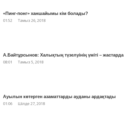
«Пинг-понг» ханшайымы кім болады?
01:52
Тамыз 26, 2018
А.Байтұрсынов: Халықтың түзелуінің үміті – жастарда
08:01
Тамыз 5, 2018
Ауылын көтерген азаматтарды ауданы ардақтады
01:06
Шілде 27, 2018