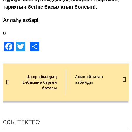
тарихтың бетіне басылатын бол­сын!..
Аллаһу акбар!
0
Facebook
Twitter
Share
Post
navigation
Шәкер абыздың
Асық ойнаған
Елбасына берген
азбайды
батасы
ОСЫ ТЕКТЕС: