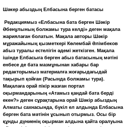
Ш
әкер абыздың Елбасына берген батасы
Редакциямыз «Елбасына бата берген Шәкір
Әбенұлының болжамы тура келді» деген мақала
жариялаған болатын. Мақала авторы Шәкір
мұражайының қызметкері Көлембай Әлімбеков
абыз туралы естелігін әдемі жеткізген. Мақала
ішінде Елбасыға берген абыз батасының мәтіні
енбесе де бата мазмұнынан хабары бар
редакторымыз материалға жоғарыдағыдай
тақырып қойған (Расында болжамы тура).
Мақалаға орай пікір жазған портал
оқырмандарының «Атамыз қандай бата берді
екен?» деген сұрақтарына орай Шәкір абыздың
Алматы сахнасында, бүкіл ел алдында Елбасына
берген бата мәтінін ұсынып отырмыз. Осы бір
құнды дүниенің оқырман алдына қайта оралуына