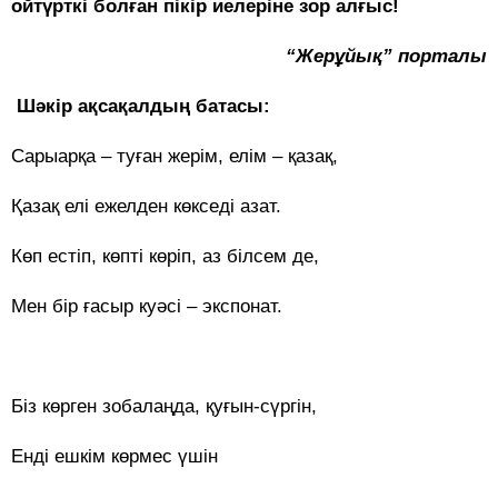
ойтүрткі болған пікір иелеріне зор алғыс!
“Жерұйық” порталы
Шәкір ақсақалдың батасы:
Сарыарқа – туған жерім, елім – қазақ,
Қазақ елі ежелден көкседі азат.
Көп естіп, көпті көріп, аз білсем де,
Мен бір ғасыр куәсі – экспонат.
Біз көрген зобалаңда, қуғын-сүргін,
Енді ешкім көрмес үшін