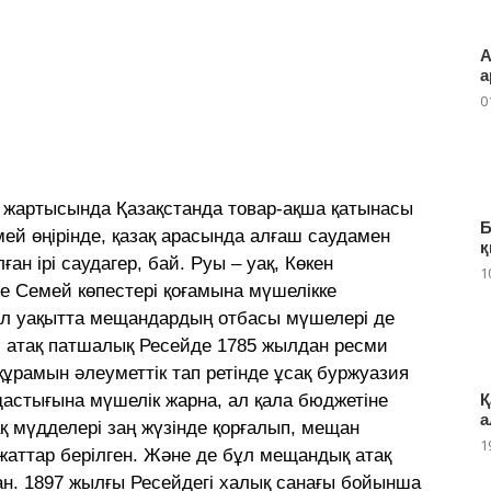
А
а
0
шi жартысында Қазақстанда товар-ақша қатынасы
Б
мей өңiрiнде, қазақ арасында алғаш саудамен
қ
ған iрi саудагер, бай. Руы – уақ, Көкен
1
 Семей көпестері қоғамына мүшелікке
Ол уақытта мещандардың отбасы мүшелері де
й атақ патшалық Ресейде 1785 жылдан ресми
ұрамын әлеуметтік тап ретінде ұсақ буржуазия
Қ
мдастығына мүшелік жарна, ал қала бюджетіне
а
қ мүдделері заң жүзінде қорғалып, мещан
1
ұжаттар берілген. Және де бұл мещандық атақ
ан. 1897 жылғы Ресейдегі халық санағы бойынша