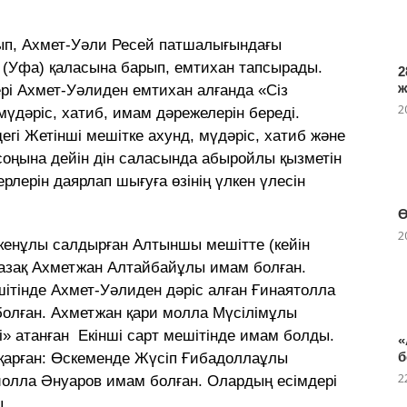
ып, Ахмет-Уәли Ресей патшалығындағы
(Уфа) қаласына барып, емтихан тапсырады.
2
і Ахмет-Уәлиден емтихан алғанда «Сіз
2
мүдәріс, хатиб, имам дәрежелерін береді.
гі Жетінші мешітке ахунд, мүдәріс, хатиб және
соңына дейін дін саласында абыройлы қызметін
ерлерін даярлап шығуға өзінің үлкен үлесін
Ө
2
Кәукенұлы салдырған Алтыншы мешітте (кейін
қазақ Ахметжан Алтайбайұлы имам болған.
шітінде Ахмет-Уәлиден дәріс алған Ғинаятолла
болған. Ахметжан қари молла Мүсілімұлы
» атанған Екінші сарт мешітінде имам болды.
«
б
асқарған: Өскеменде Жүсіп Ғибадоллаұлы
2
олла Әнуаров имам болған. Олардың есімдері
.