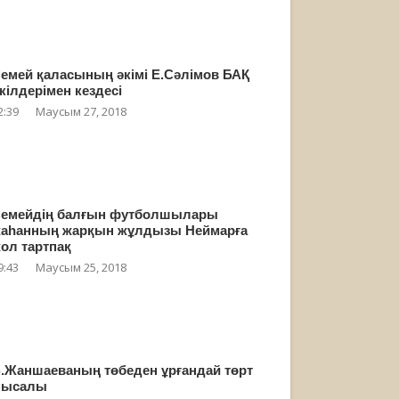
емей қаласының әкімі Е.Сәлімов БАҚ
кілдерімен кездесі
2:39
Маусым 27, 2018
емейдің балғын футболшылары
аһанның жарқын жұлдызы Неймарға
ол тартпақ
9:43
Маусым 25, 2018
.Жаншаеваның төбеден ұрғандай төрт
мысалы