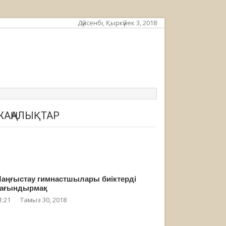
Дүйсенбі, Қыркүйек 3, 2018
ЖАҢАЛЫҚТАР
аңғыстау гимнастшылары биіктерді
ағындырмақ
1:21
Тамыз 30, 2018