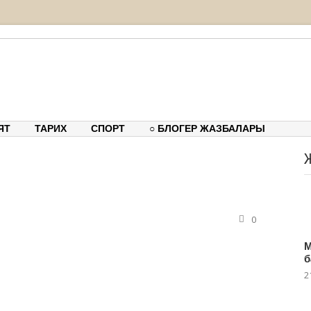
тық-танымдық порталы
ЯТ
ТАРИХ
СПОРТ
○ БЛОГЕР ЖАЗБАЛАРЫ
0
М
б
2