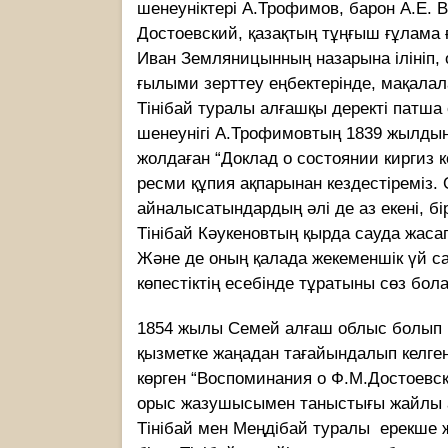
шенеунiктерi А.Трофимов, барон А.Е. 
Достоевский, қазақтың тұңғыш ғұлама
Иван Земляницынның назарына iлiнiп, 
ғылыми зерттеу еңбектерiнде, мақала
Тiнiбай туралы алғашқы деректi патша
шенеунiгi А.Трофимовтың 1839 жылдың
жолдаған “Доклад о состоянии киргиз
ресми құпия ақпарынан кездестiремiз.
айналысатындардың әлi де аз екенi, бi
Тiнiбай Кәукеновтың қырда сауда жасап
Және де оның қалада жекеменшік үй са
көпестiктiң есебiнде тұратыны сөз бол
1854 жылы Семей алғаш облыс болып қ
қызметке жаңадан тағайындалып келген 
көрген “Воспоминания о Ф.М.Достоевско
орыс жазушысымен таныстығы жайлы а
Тiнiбай мен Меңдiбай туралы ерекше 