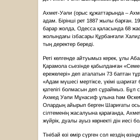
Ахмет-Уәли (орыс құжаттарында – Ахм
адам. Бірінші рет 1887 жылы барған. 1
барар жолда, Одесса қаласында 68 жа
жолындағы ізбасары Құрбанғали Халид 
тың деректер береді.
Реті келгенде айтуымыз керек, ұлы А
Қарамола сьезінде қабылданған «Семей
ережелері» деп аталатын 73 баптан тұ
«Адам мүшесі мертіксе, үкімі шариға
қателігі болмасын деп сұраймыз. Бұл 
Ахмед Уәли Мұнасиф ұлына һәм Өске
Олардың айырып берген Шариғаты осы е
сілтеменің жасалуына қарағанда, Ахм
жүйрік, дуалы ауыз көрнекті дін иесі б
Тiнiбай өзi өмiр сүрген сол кездiң өз