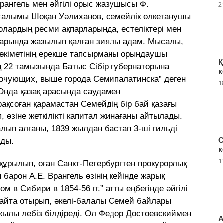
Врангель мен әйгілі орыс жазушысы Ф.
2
 ғалымы Шоқан Уәлиханов, семейлік өлкетанушы
олардың ресми ақпарларында, естелiктерi мен
ларында жазылып қалған зиялы адам. Мысалы,
 өкiметiнiң ерекше тапсырманы орындаушы
Қ
 22 тамызында Батыс Сiбiр губернаторына
к
 кочующих, выше города Семипалатинска” деген
1
 Онда қазақ арасында саудамен
рақсоған қарамастан Семейдiң бiр бай қазағы
, өзiне жеткiлiктi капитал жинағаны айтылады.
лып алғаны, 1839 жылдан бастап 3-шi гильдi
С
ады.
к
1
ұрылып, оған Санкт-Петербургтен прокурорлық
барон А.Е. Врангель өзінің кейінде жарық
м в Сибири в 1854-56 гг.” атты еңбегiнде әйгілі
йта отырып, әкелi-балалы Семей байлары
жылы лебiз бiлдiредi. Ол Федор Достоевскиймен
А