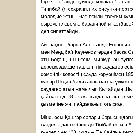
бірге Тiнiбайдыңүйiнде қонақта болға
Тинибай (я сохранил их рисунки-портр
молодые жены. Нас поили свежим кумы
сыром, пловом с бараниной и колбасой
деп сипаттайды.
Айтпақшы, барон Александр Егорович В
мен Меңдібай Кәукеновтерден басқа С
аты Боқаш, шын есімі Миркурбан Аупов
дереккөздерде ташкенттік саудагер ес
семейлік көпестің сауда керуенімен 18
жасар Шоқан Уәлиханов патша үкіметі
саудагер атын жамылып Қытайдың Шың
қайтқан еді. Өз заманында патша өкім
қызметіне жиі пайдаланып отырған.
Міне, осы Қашғар сапары барысында
күнделiк дәптерiнен де Тiнiбай есiмiн 
күнделiгiне: “28 июль – Тiнiбайдың кер