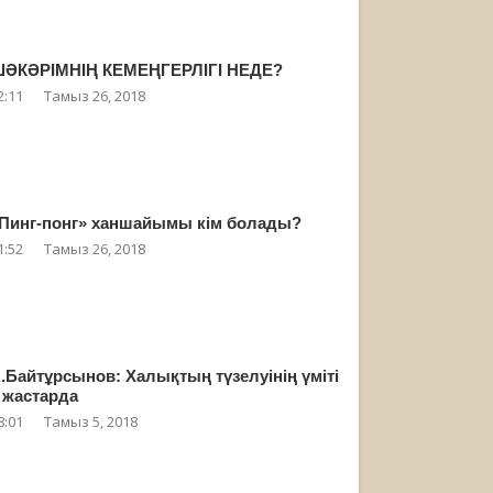
ӘКӘРІМНІҢ КЕМЕҢГЕРЛІГІ НЕДЕ?
2:11
Тамыз 26, 2018
Пинг-понг» ханшайымы кім болады?
1:52
Тамыз 26, 2018
.Байтұрсынов: Халықтың түзелуінің үміті
 жастарда
8:01
Тамыз 5, 2018