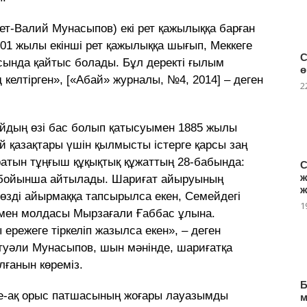
ет-Валий Мунасыпов) екі рет қажылыққа барған
901 жылы екінші рет қажылыққа шығып, Меккеге
С
сында қайтыс болады. Бұл деректі ғылым
ө
келтірген», [«Абай» журналы, №4, 2014] – деген
2
байдың өзі бас болып қатысуымен 1885 жылы
 қазақтары үшін қылмысты істерге қарсы заң
ратын тұңғыш құқықтық құжаттың 28-бабында:
С
ж
т бойынша айтылады. Шариғат айыруының
ж
сөзді айырмаққа тапсырылса екен, Семейдегі
1
мен молдасы Мырзағали Ғаббас ұлына.
режеге тіркеліп жазылса екен», – деген
етуәли Мунасыпов, шын мәнінде, шариғатқа
олғанын көреміз.
Б
iнде-ақ орыс патшасының жоғары лауазымды