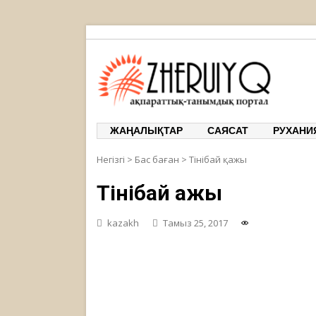
ЖЕРҰЙЫҚ
ақпарат
ЖАҢАЛЫҚТАР
САЯСАТ
РУХАНИ
Негізгі
>
Бас баған
>
Тінібай қажы
Тінібай қажы
kazakh
Тамыз 25, 2017