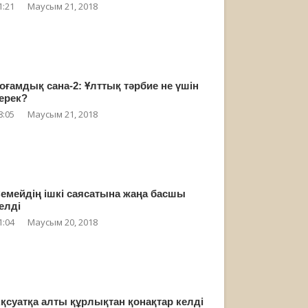
1:21
Маусым 21, 2018
оғамдық сана-2: Ұлттық тәрбие не үшін
ерек?
8:05
Маусым 21, 2018
емейдің ішкі саясатына жаңа басшы
елді
1:04
Маусым 20, 2018
қсуатқа алты құрлықтан қонақтар келді