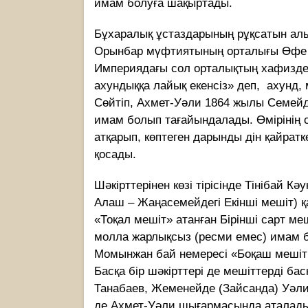
имам болуға шақыртады.
Бұхаралық ұстаздарының рұқсатын ал
Орынбар мүфтиятының орталығы Өфе 
Империядағы сол орталықтың хафиздер
ахундыққа лайық екенсіз» деп, ахунд, 
Сөйтіп, Ахмет-Уәли 1864 жылы Семейде
имам болып тағайындалады. Өмірінің 
атқарып, көптеген дарынды дін қайратк
қосады.
Шәкірттерінен көзі тірісінде Тінібай 
Алаш – Жаңасемейдегі Екінші мешіт) 
«Тоқал мешіт» атанған Бірінші сарт ме
молла жарлықсыз (ресми емес) имам 
Момынжан бай немересі «Боқаш мешіті
Басқа бір шәкірттері де мешіттерді б
Танабаев, Жеменейде (Зайсанда) Уәли
де Ахмет-Уәли шығармасында аталады