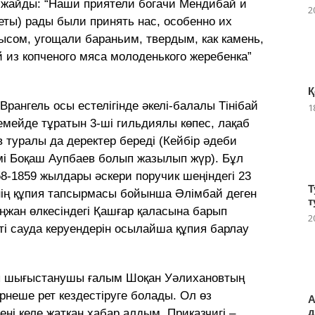
н жайды: “Наши приятели богачи Мендибай и
2
еты) рады были принять нас, особенно их
сом, угощали бараньим, твердым, как камень,
 из копченого мяса молоденького жеребенка”
Қ
рангель осы естелігінде әкелі-балалы Тінібай
1
емейде тұратын 3-ші гильдиялы көпес, лақаб
 туралы да деректер береді (Кейбір әдеби
імі Боқаш Аупбаев болып жазылып жүр). Бұл
58-1859 жылдары әскери поручик шеңіндегі 23
Т
нің құпия тапсырмасы бойынша Әлімбай деген
т
жан өлкесіндегі Қашғар қаласына барып
2
еті сауда керуендерін осылайша құпия барлау
ғы шығыстанушы ғалым Шоқан Уәлихановтың
бiрнеше рет кездестiруге болады. Ол өз
А
д
уенi келе жатқан хабар алдым. Приказчигi –