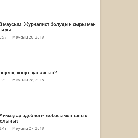
8 маусым: Журналист болудың сыры мен
жыры
0:57
Маусым 28, 2018
ңірлік, спорт, қалайсың?
0:20
Маусым 28, 2018
Аймақтар әдебиеті» жобасымен таныс
олыңыз
2:49
Маусым 27, 2018