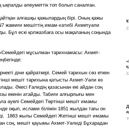
ң ықпалды әлеуметтік топ болып саналған.
 қайтқан алғашқы қажылардың бiрi. Оның қажы
Ұ
N7 жамиғи мешiттiң имам-хатибi Ахметуәли
2
ы. Бұл ескi қолжазбаға осы мақаланың соңында
 «Семейдегі мұсылман тарихнамасы: Ахмет-
ңбегінде:
«
қ
некті діни қайраткері. Семей тарихын сөз еткен
2
тінші мешіт тарихына қатысты Ахмет-Уәли өз
ылады. Әкесі Ғалидің қазасынан екі айдан соң
зы екенін атайды. Табиғи алғырлығы мен
бала әуелі Семейдегі Төртінші мешіт имамы
Д
де оқып, ислами білімін 1851 жылдан тағы он
а
еді. 1863 жылы Семейдегі Жетінші мешіт имамы
1
ан соң, мешіт қауымы Ахмет-Уәлиді Бұхарадан