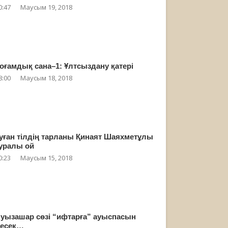
0:47
Маусым 19, 2018
оғамдық сана–1: Ұлтсыздану қатері
8:00
Маусым 18, 2018
уған тілдің тарланы Қинаят Шаяхметұлы
уралы ой
0:23
Маусым 15, 2018
уызашар сөзі “ифтарға” ауыспасын
есек…