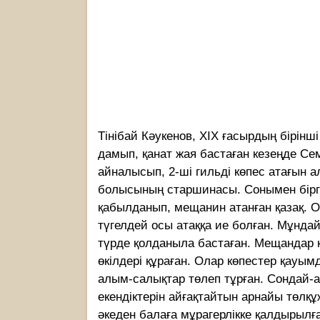
Тiнiбай Кәукенов, ХIХ ғасырдың бiрiн
дамып, қанат жая бастаған кезеңде Се
айналысып, 2-шi гильдi көпес атағын ал
болысының старшинасы. Сонымен бiрге
қабылданып, мещанин атанған қазақ. 
түгелдей осы атаққа ие болған. Мұнда
түрде қолданыла бастаған. Мещандар қ
өкілдері құраған. Олар көпестер қауы
алым-салықтар төлеп тұрған. Сондай-а
екендіктерін айғақтайтын арнайы төлқ
әкеден балаға мұрагерлікке қалдырылғ