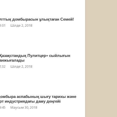
лттық домбырасын ұлықтаған Семей!
3:01
Шілде 2, 2018
Қазақстандық Пулитцер» сыйлығын
анжығалады
2:32
Шілде 2, 2018
омбыра аспабының шығу тарихы және
рт индустриядағы даму деңгейі
9:45
Маусым 30, 2018