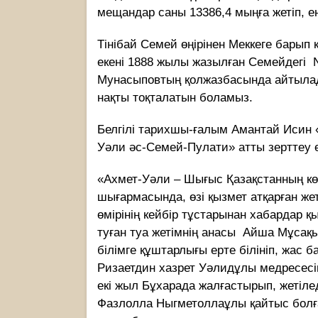
мещандар саны 13386,4 мыңға жетіп, е
Тiнiбай Семей өңiрiнен Меккеге барып
екенi 1888 жылы жазылған Семейдегi 
Мунасыповтың қолжазбасында айтылад
нақты тоқталатын боламыз.
Белгілі тарихшы-ғалым Амантай Исин
Уәли әс-Семей-Пулати» атты зерттеу е
«Ахмет-Уәли – Шығыс Қазақстанның көр
шығармасында, өзі қызмет атқарған же
өмірінің кейбір тұстарынан хабардар қ
туған туа жетімнің анасы Айша Мұсақы
білімге құштарлығы ерте білініп, жас 
Ризаетдин хазрет Уәлидұлы медресесін
екі жыл Бұхарада жалғастырып, жетіл
Фазлолла Ныгметоллаұлы қайтыс болғ