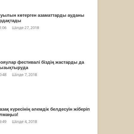
уылын көтерген азаматтарды ауданы
рдақтады
1:06
Шілде 27, 2018
ояулар фестивалі біздің жастарды да
ызықтыруда
0:48
Шілде 7, 2018
азақ күресінің әлемдік белдесуін жіберіп
лмаңыз!
9:49
Шілде 4, 2018