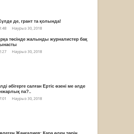
үлде де, грант та қолында!
1:48
Наурыз 30, 2018
рқа төсінде жалынды журналистер бақ
ынасты
2:27
Наурыз 30, 2018
лді әбігерге салған Ертіс өзені ме әлде
нжарлық па?..
7:01
Наурыз 30, 2018
өлеген Жанғалиев: Қара өлең төрін