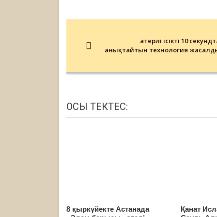
Post
navigation
Қатерлі ісікті 10 секундт
анықтайтын технология жасалд
ОСЫ ТЕКТЕС:
8 қыркүйекте Астанада
Қанат Ис