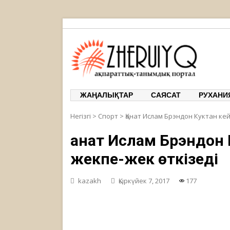
ЖЕРҰЙЫҚ
ақпарат
ЖАҢАЛЫҚТАР
САЯСАТ
РУХАНИ
Негізгі
>
Спорт
>
Қанат Ислам Брэндон Куктан кей
Қанат Ислам Брэндон 
жекпе-жек өткізеді
kazakh
Қыркүйек 7, 2017
177