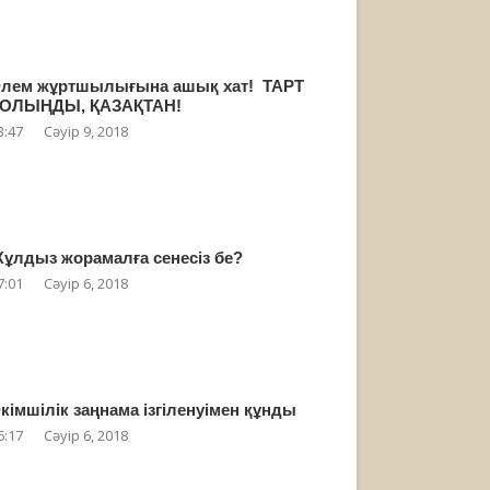
лем жұртшылығына ашық хат! ТАРТ
ОЛЫҢДЫ, ҚАЗАҚТАН!
3:47
Сәуір 9, 2018
ұлдыз жорамалға сенесіз бе?
7:01
Сәуір 6, 2018
кімшілік заңнама ізгіленуімен құнды
6:17
Сәуір 6, 2018