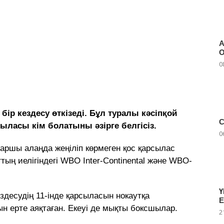
А
0
ір кездесу өткізеді. Бұл туралы кәсіпқой
С
ыласы кім болатыны әзірге белгісіз.
0
 шаршы алаңда жеңіліп көрмеген қос қарсылас
ттың иелігіндегі WBO Inter-Continental және WBO-
Ү
здесудің 11-інде қарсыласын нокаутқа
ын ерте аяқтаған. Екеуі де мықты боксшылар.
2