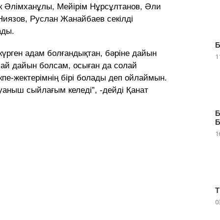
к Әлімханұлы, Мейірім Нұрсұлтанов, Әли
иязов, Руслан Жанайбаев секілді
ады.
жүрген адам болғандықтан, бәріне дайын
1
алай дайын болсам, осыған да солай
пе-жектерімнің бірі болады деп ойлаймын.
уаныш сыйлағым келеді”, -дейді Қанат
1
0