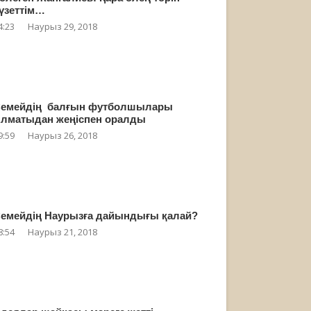
үзеттім…
4:23
Наурыз 29, 2018
емейдің балғын футболшылары
лматыдан жеңіспен оралды
9:59
Наурыз 26, 2018
емейдің Наурызға дайындығы қалай?
8:54
Наурыз 21, 2018