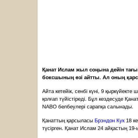
Қанат Ислам жыл соңына дейін тағы б
боксшының өзі айтты. Ал оның қарс
Айта кетейік, сенбі күні, 9 қыркүйекте
қолғап түйістіреді. Бұл кездесуде Қана
NABO белбеулері сарапқа салынады.
Қанаттың қарсыласы
Брэндон Кук
18 ке
түсірген. Қанат Ислам 24 айқастың 19-