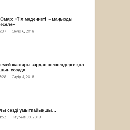
.Омар: «Тіл мәдениеті – маңызды
әселе»
9:37
Сәуір 6, 2018
емей жастары зардап шеккендерге қол
шын созуда
6:28
Сәуір 4, 2018
лы сөзді ұмытпайықшы…
1:52
Наурыз 30, 2018