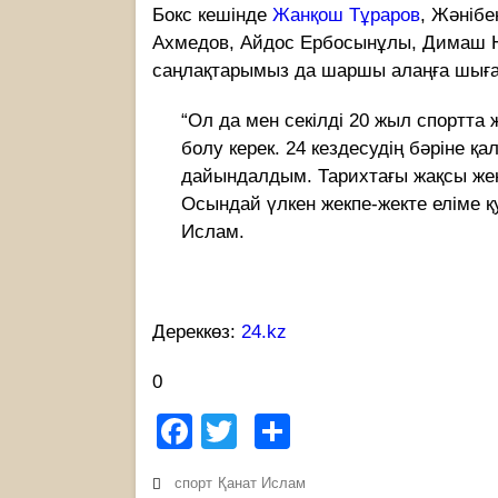
Бокс кешінде
Жанқош Тұраров
, Жәнібе
Ахмедов, Айдос Ербосынұлы, Димаш Н
саңлақтарымыз да шаршы алаңға шығ
“Ол да мен секілді 20 жыл спортта 
болу керек. 24 кездесудің бәріне қ
дайындалдым. Тарихтағы жақсы жек
Осындай үлкен жекпе-жекте еліме қ
Ислам.
Дереккөз:
24.kz
0
Facebook
Twitter
Share
спорт
Қанат Ислам