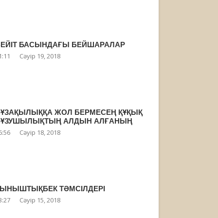
БЕЙІТ БАСЫНДАҒЫ БЕЙШАРАЛАР
1:11
Сәуір 19, 2018
БҰЗАҚЫЛЫҚҚА ЖОЛ БЕРМЕСЕҢ ҚҰҚЫҚ
БҰЗУШЫЛЫҚТЫҢ АЛДЫН АЛҒАНЫҢ
6:56
Сәуір 18, 2018
ТЫНЫШТЫҚБЕК ТӘМСІЛДЕРІ
3:27
Сәуір 15, 2018