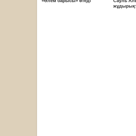
«Әлем барысы» өтеді
Сауль Ал
жұдырықт