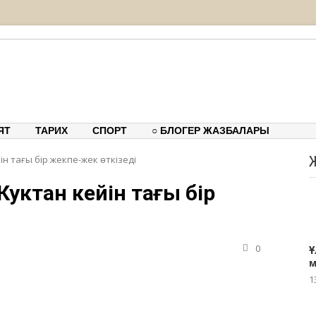
тық-танымдық порталы
ЯТ
ТАРИХ
СПОРТ
○ БЛОГЕР ЖАЗБАЛАРЫ
ін тағы бір жекпе-жек өткізеді
Куктан кейін тағы бір
0
Ұ
м
1