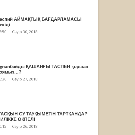
Каспий АЙМАҚТЫҚ БАҒДАРЛАМАСЫ
екіді
8:50
Сәуір 30, 2018
ұнанбайды ҚАШАНҒЫ ТАСПЕН қоршап
қоямыз…?
6:36
Сәуір 27, 2018
АСҚЫН СУ ТАУҚЫМЕТІН ТАРТҚАНДАР
ИЛІККЕ ӨКПЕЛІ
0:15
Сәуір 26, 2018