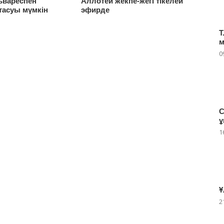
ьвареспен
Аллотей жекпе-жегі тікелей
асуы мүмкін
эфирде
Т
м
0
С
ұ
1
Ұ
2