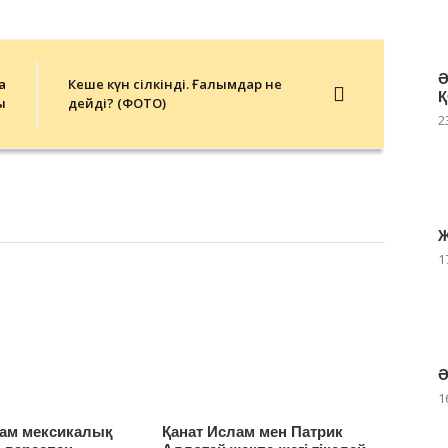
Ә
а
Кеше күн сілкінді. Ғалымдар не
Қ
ы
дейді? (ФОТО)
2
Ж
1
Ә
1
лам мексикалық
Қанат Ислам мен Патрик