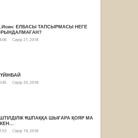
.Исин: ЕЛБАСЫ ТАПСЫРМАСЫ НЕГЕ
ОРЫНДАЛМАҒАН?
8:06
Сәуір 21, 2018
ҮЙІНБАЙ
6:45
Сәуір 20, 2018
ШТІЛДІЛІК ҰШПАҚҚА ШЫҒАРА ҚОЯР МА
ЕКЕН…
1:53
Сәуір 19, 2018