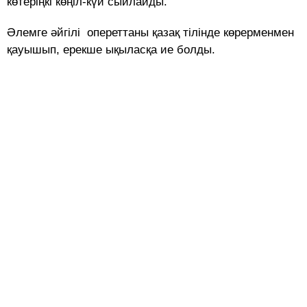
көтеріңкі көңіл-күй сыйлайды.
Әлемге әйгілі опереттаны қазақ тілінде көрерменмен
қауышып, ерекше ықыласқа ие болды.