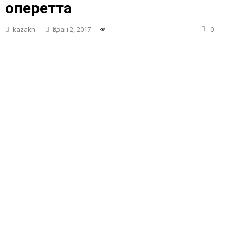
оперетта
kazakh
Қазан 2, 2017
0