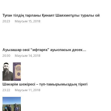
Туған тілдің тарланы Қинаят Шаяхметұлы туралы ой
20:23
Маусым 15, 2018
Ауызашар сөзі “ифтарға” ауыспасын десек…
20:30
Маусым 14, 2018
Шәкәрім шежіресі – түп-тамырымыздың тірегі
23:22
Маусым 11, 2018