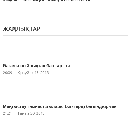
ЖАҢАЛЫҚТАР
Бағалы сыйлықтан бас тартты
20:09
Қыркүйек 15, 2018
Маңғыстау гимнастшылары биіктерді бағындырмақ
21:21
Тамыз 30, 2018