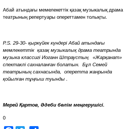
Абай атындағы мемелекеттік қазақ музыкалық драма
театрының репертуары опереттамен толықты.
P.S.
29-30- қыркүйек күндері Абай атындағы
мемлекеттік қазақ музыкалық драма театрында
музыка классигі Иоганн Штраустың «Жарқанат»
спектаклі сахналанған болатын. Бұл Семей
театрының сахнасында, оперетта жанрында
қойылған тұңғыш туынды .
Мерей Қартов, Әдеби бөлім меңгерушісі.
0