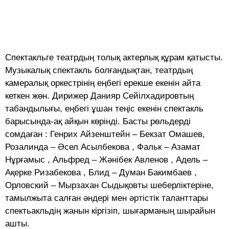
Спектакльге театрдың толық актерлық құрам қатысты.
Музыкалық спектакль болғандықтан, театрдың
камералық оркестрінің еңбегі ерекше екенін айта
кеткен жөн. Дирижер Данияр Сейілхадировтың
табандылығы, еңбегі ұшан теңіс екенін спектакль
барысында-ақ айқын көрінді. Басты рөльдерді
сомдаған : Генрих Айзенштейн – Бекзат Омашев,
Розалинда – Әсел Асылбекова , Фальк – Азамат
Нұрғамыс , Альфред – Жәнібек Авленов , Адель –
Ақерке Ризабекова , Блид – Думан Бакимбаев ,
Орловский – Мырзахан Сыдықовты шеберліктеріне,
тамылжыта салған әндері мен әртістік таланттары
спектьакльдің жанын кіргізіп, шығарманың шырайын
ашты.