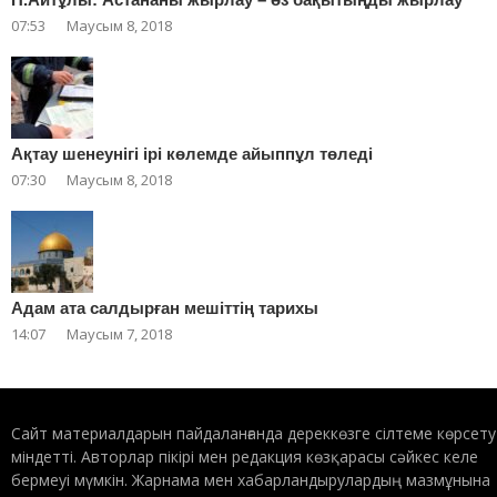
07:53
Маусым 8, 2018
Ақтау шенеунігі ірі көлемде айыппұл төледі
07:30
Маусым 8, 2018
Адам ата салдырған мешіттің тарихы
14:07
Маусым 7, 2018
Сайт материалдарын пайдаланғанда дереккөзге сілтеме көрсету
міндетті. Авторлар пікірі мен редакция көзқарасы сәйкес келе
бермеуі мүмкін. Жарнама мен хабарландырулардың мазмұнына