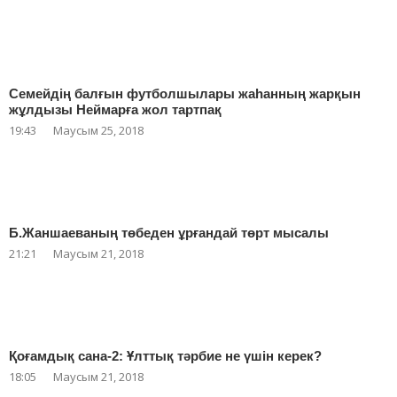
Семейдің балғын футболшылары жаһанның жарқын
жұлдызы Неймарға жол тартпақ
19:43
Маусым 25, 2018
Б.Жаншаеваның төбеден ұрғандай төрт мысалы
21:21
Маусым 21, 2018
Қоғамдық сана-2: Ұлттық тәрбие не үшін керек?
18:05
Маусым 21, 2018