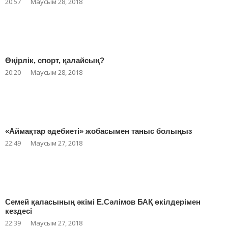
20:57
Маусым 28, 2018
Өңірлік, спорт, қалайсың?
20:20
Маусым 28, 2018
«Аймақтар әдебиеті» жобасымен таныс болыңыз
22:49
Маусым 27, 2018
Семей қаласының әкімі Е.Сәлімов БАҚ өкілдерімен
кездесі
22:39
Маусым 27, 2018