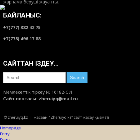
жарнама беруші жауапты.
БАЙЛАНЫС:
+7(777) 382 42 75
+7(778) 496 17 88
САЙТТАН ІЗДЕУ…
Search
for:
Мемлекеттік тіркеу № 16182-СИ
Сайт почтасы:
zheruiyq@mail.ru
© zheruiyq.kz
|
жасаған
"Zheruiyq.kz" сайт жасау қызметі
.
Homepage
Entry
Entry