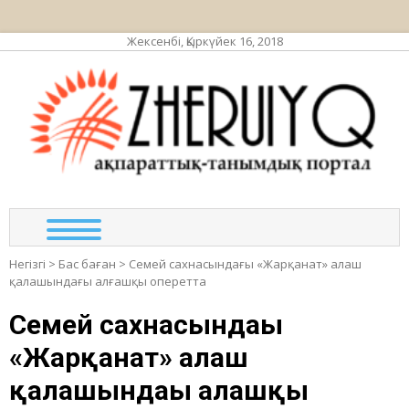
Жексенбі, Қыркүйек 16, 2018
ЖЕР
ақпа
та
по
Негізгі
>
Бас баған
>
Семей сахнасындағы «Жарқанат» алаш
қалашындағы алғашқы оперетта
Семей сахнасындағы
«Жарқанат» алаш
қалашындағы алғашқы