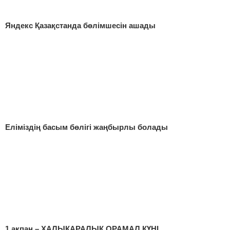
Яндекс Қазақстанда бөлімшесін ашады
Еліміздің басым бөлігі жаңбырлы болады
1 ақпан – ХАЛЫҚАРАЛЫҚ ОРАМАЛ КҮНІ