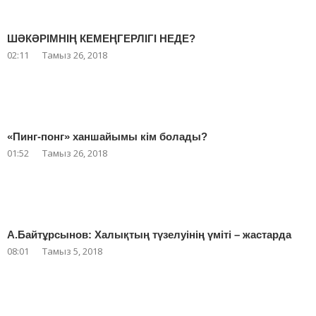
ШӘКӘРІМНІҢ КЕМЕҢГЕРЛІГІ НЕДЕ?
02:11
Тамыз 26, 2018
«Пинг-понг» ханшайымы кім болады?
01:52
Тамыз 26, 2018
А.Байтұрсынов: Халықтың түзелуінің үміті – жастарда
08:01
Тамыз 5, 2018