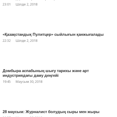
23:01
Шілде 2, 2018
«Қазақстандық Пулитцер» сыйлығын қанжығалады
22:32
Шілде 2, 2018
Домбыра аспабының шығу тарихы және арт
индустриядағы даму деңгейі
19:45
Маусым 30, 2018
28 маусым: Журналист болудың сыры мен жыры