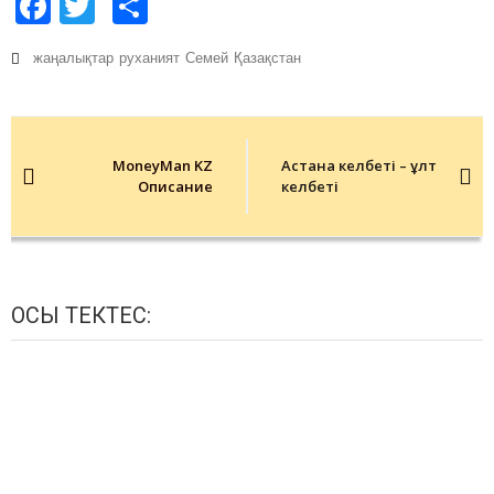
Facebook
Twitter
Share
жаңалықтар
руханият
Семей
Қазақстан
Post
navigation
MoneyMan KZ
Астана келбеті – ұлт
Описание
келбеті
ОСЫ ТЕКТЕС: