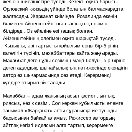
желісін шиеліністіре түседі. Кезекті оқиға барысы
Орловский князьдің үйінде болатын балмаскарадта
жалғасады. Жарқанат киімінде Розалинда екенін
білмеген Айзенштейн оған ғашықтық сезімін
білдіреді. Өз әйеліне өзі ғашық болған,
Айзенштейіннің әлегімен оқиға шарықтай түседі.
Қызықты, әрі тартысты қойылым соңы бір-бірінің
қателігін түсініп, махаббаттары қайта жаңғырады.
Махаббат деген ұлы сезімнің мәңгі болуы, бір-біріне
деген адалдық, шынайылықтың нәтижесінде екендігін
автор өз шығармасында сөз етеді. Көрерменді
күлдіре отырып ой салады.
Махаббат – адам жанының асыл қасиеті, ынтық,
риясыз, нәзік сезімі. Сол көркем құбылысты әлемге
танымал «Жарқанат» атты сұранысқа ие туынды
барысынан байқай аламыз. Режиссер автордың
айтпақ негізгі идеясын алға тартып, көрерменге