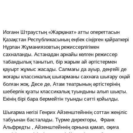
Иоганн Штраустың «Жарқанат» атты опереттасын
Қазақстан Республикасының еңбек сіңірген қайраткері
Нұрлан Жұманиязовтың режиссерлігімен
сахналанды. Астанадан арнайы келген режиссер
табандылық танытып, бір жарым ай әртістермен
қауырт жұмыс жасады. Салмағы да ауыр, деңгейі де
жоғары классикалық шығарманы сахнаға шығару оңай
болған жоқ. Десе де, Атам театрының әртістерінің
шеберлік қуаты классикалық туындыны алып шықты.
Екінің бірі бара бермейтін туынды сәтті қойылды.
Шығарма негізі Генрих Айзенштейннің соттан жеңіліс
табуынан басталады. Түрме директоры, Франк
Альфредты , Айзенштейннің орнына қамап, оқиға