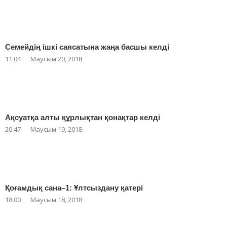
Семейдің ішкі саясатына жаңа басшы келді
11:04
Маусым 20, 2018
Ақсуатқа алты құрлықтан қонақтар келді
20:47
Маусым 19, 2018
Қоғамдық сана–1: Ұлтсыздану қатері
18:00
Маусым 18, 2018