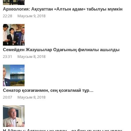
Археология: Ақсуаттан «Алтын адам» табылуы мүмкін
22:28
Маусым 9, 2018
Cемейден Жазушылар Одағының филиалы ашылды
23:31
Маусым 8, 2018
Сенатор қозғағанмен, сең қозғалмай тұр…
20:07
Маусым 8, 2018
Н.Айтұлы: Астананы жырлау – өз бақытыңды жырлау