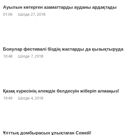
Ауылын көтерген азаматтарды ауданы ардақтады
01:06
Шілде 27, 2018
Бояулар фестивалі біздің жастарды да қызықтыруда
10:48
Шілде 7, 2018
Қазақ күресінің әлемдік белдесуін жіберіп алмаңыз!
19:49
Шілде 4, 2018
Ұлттық домбырасын ұлықтаған Семей!