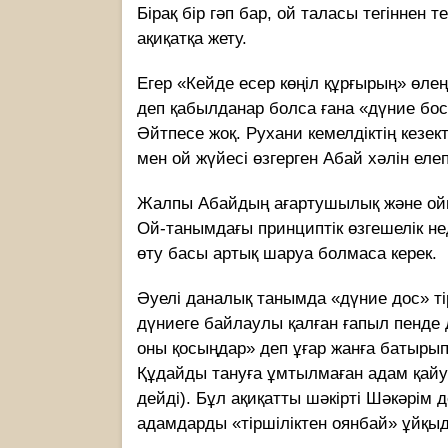
Бірақ бір гәп бар, ой таласы тегіннен 
ақиқатқа жету.
Егер «Кейде есер көңіл құрғырың» өлең
деп қабылданар болса ғана «дүние бос»
Әйтпесе жоқ. Рухани кемелдіктің кезе
мен ой жүйесі өзгерген Абай хәлін еле
Жалпы Абайдың ағартушылық және ойш
Ой-танымдағы принциптік өзгешелік не
өту басы артық шаруа болмаса керек.
Әуелі даналық танымда «дүние дос» ті
дүниеге байлаулы қалған ғапыл пенде 
оны қосыңдар» деп ұғар жанға батырып, 
Құдайды тануға ұмтылмаған адам қайу
дейді). Бұл ақиқатты шәкірті Шәкәрім 
адамдарды «тіршіліктен оянбай» ұйқыда