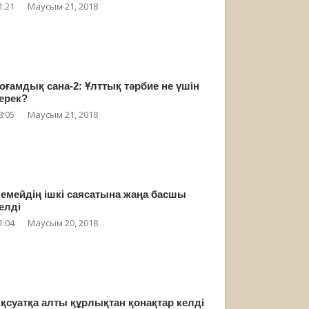
1:21
Маусым 21, 2018
оғамдық сана-2: Ұлттық тәрбие не үшін
ерек?
8:05
Маусым 21, 2018
емейдің ішкі саясатына жаңа басшы
елді
1:04
Маусым 20, 2018
қсуатқа алты құрлықтан қонақтар келді