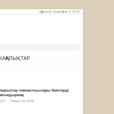
Дүйсенбі, Қыркүйек 3, 2018
ЖАҢАЛЫҚТАР
аңғыстау гимнастшылары биіктерді
ағындырмақ
1:21
Тамыз 30, 2018