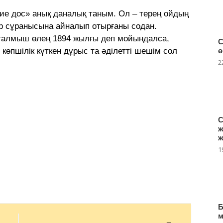
ие дос» анық даналық таным. Ол – терең ойдың
уір сұранысына айналып отырғаны содан.
аталмыш өлең 1894 жылғы деп мойындалса,
С
 көпшілік күткен дұрыс та әділетті шешім сол
ө
2
С
ж
ж
1
Б