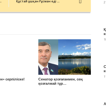
…
Құстай ұшқан Ғұсман еді …
2
Қ
к
1
С
к
1
н» серпіліске!
Сенатор қозғағанмен, сең
қозғалмай тұр…
А