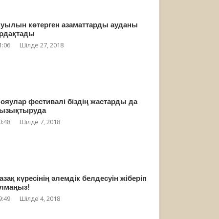
уылын көтерген азаматтарды ауданы
рдақтады
1:06
Шілде 27, 2018
ояулар фестивалі біздің жастарды да
ызықтыруда
0:48
Шілде 7, 2018
азақ күресінің әлемдік белдесуін жіберіп
лмаңыз!
9:49
Шілде 4, 2018