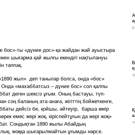
А
а
0
ие бос»-ты «дүние дос»-қа жайдан жай ауыстыра
мен шығарма қай жылғы екендігі нақтылануы
Б
н таппақ.
қ
1
е «1890 жыл» деп танылар болса, онда «бос»
қ. Онда «махаббатсыз – дүние бос» сол қалпы
аббат деген шексіз ұғым. Оның бастауы, түп-
 соң баланың ата-анаға, жігіттің бойжеткенге,
ббаты дейсіз бе, қойшы, әйтеуір, барша өмір
Қ
а
рек емес жері жоқ, кіріспейтұғын да жері жоқ»
1
аббат. Сондықтан 1890 жылы Абайдың
ылық, жоққа шығарылмайтын ұғымды нәрсе.