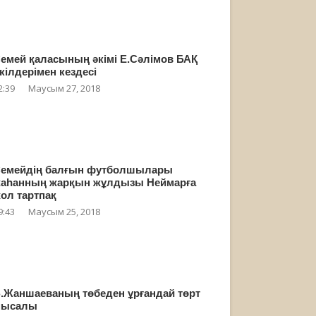
емей қаласының әкімі Е.Сәлімов БАҚ
кілдерімен кездесі
2:39
Маусым 27, 2018
емейдің балғын футболшылары
аһанның жарқын жұлдызы Неймарға
ол тартпақ
9:43
Маусым 25, 2018
.Жаншаеваның төбеден ұрғандай төрт
мысалы