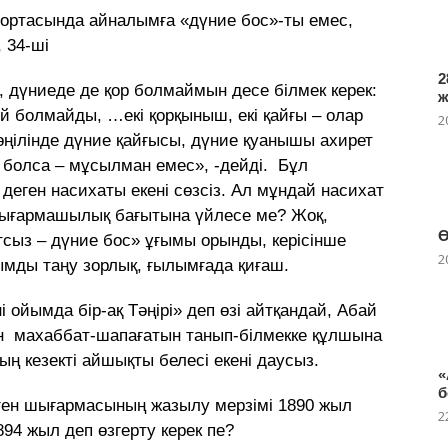
 ортасында айналымға «дүние бос»-ты емес,
 34-ші
2
, дүниеде де қор болмаймын десе білмек керек:
ей болмайды, …екі қорқыныш, екі қайғы – олар
2
ңілінде дүние қайғысы, дүние қуанышы ахирет
 болса – мұсылман емес», -дейді. Бұл
еген насихаты екені сөзсіз. Ал мұндай насихат
шығармашылық бағытына үйлесе ме? Жоқ,
Ө
тсыз – дүние бос» ұғымы орынды, керісінше
2
ымды таңу зорлық, ғылымғада қиғаш.
і ойымда бір-ақ Тәңірі» деп өзі айтқандай, Абай
мен махаббат-шапағатын танып-білмекке құлшына
ң кезекті айшықты белесі екені даусыз.
«
б
ен шығармасының жазылу мерзімі 1890 жыл
2
894 жыл деп өзгерту керек пе?