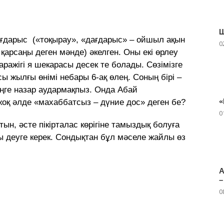
Ш
ағдарыс («тоқырау», «дағдарыс» – ойшыл ақын
0
қарсаңы деген мәнде) әкелген. Оны екі өрлеу
ажігі я шекарасы десек те болады. Сөзімізге
 жылғы өнімі небары 6-ақ өлең. Соның бірі –
еңге назар аудармақпыз. Онда Абай
«
жоқ әлде «махаббатсыз – дүние дос» деген бе?
0
тын, әсте пікірталас көрігіне тамыздық болуға
сы деуге керек. Сондықтан бұл мәселе жайлы өз
А
–
0