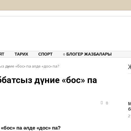
тық-танымдық порталы
ЯТ
ТАРИХ
СПОРТ
○ БЛОГЕР ЖАЗБАЛАРЫ
з дүние «бос» па әлде «дос» па?
аббатсыз дүние «бос» па
0
М
б
2
 «бос» па әлде «дос» па?