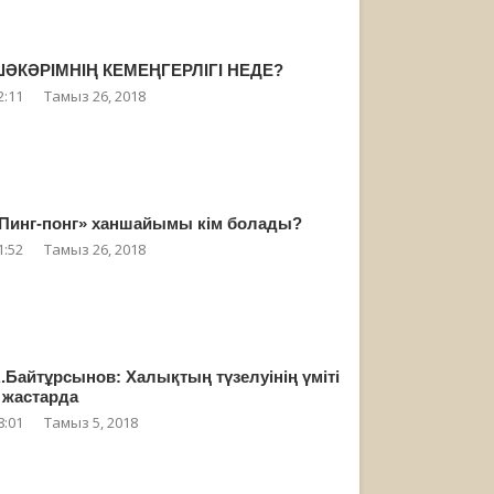
ӘКӘРІМНІҢ КЕМЕҢГЕРЛІГІ НЕДЕ?
2:11
Тамыз 26, 2018
Пинг-понг» ханшайымы кім болады?
1:52
Тамыз 26, 2018
.Байтұрсынов: Халықтың түзелуінің үміті
 жастарда
8:01
Тамыз 5, 2018