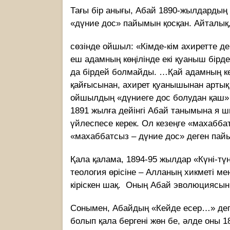
Тағы бір анығы, Абай 1890-жылдардың
«дүние дос» пайымын қосқан. Айталық,
сөзінде ойшыл: «Кімде-кім ахиретте де
еш адамның көңілінде екі қуаныш бірд
да бірдей болмайды. …Қай адамның кө
қайғысынан, ахирет қуанышынан артық
ойшылдың «дүниеге дос болудан қаш» д
1891 жылға дейінгі Абай танымына я 
үйлеспесе керек. Ол кезеңге «махабба
«махаббатсыз – дүние дос» деген пай
Қала қалама, 1894-95 жылдар «Күні-түн
теология өрісіне – Алланың хикметі 
кіріскен шақ. Оның Абай эволюциясыны
Сонымен, Абайдың «Кейде есер…» дег
болып қала бергені жөн бе, әлде оны 1