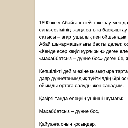
1890 жыл Абайға іштей тоқырау мен д
сана-сезімінің жаңа сатыға басқыштау 
сатысы – ағартушылық пен ойшылдық ар
Абай шығармашылығы басты дәлел: осы
«Кейде есер көңіл құрғырың» деген өл
«махаббатсыз – дүние бос» деген бе, 
Көпшілікті дәйім өзіне қызықтыра тарта
даяр дүниетанымдық түйткілдің бірі о
ойымды ортаға салуды жөн санадым.
Қазіргі таңда өлеңнің үшінші шумағы:
Махаббатсыз – дүние бос,
Қайуанға оның қосыңдар.