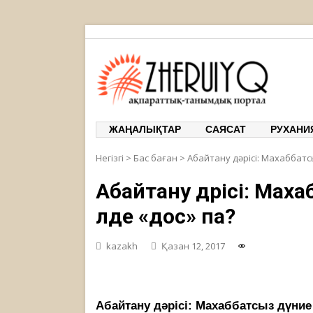
ЖЕРҰЙЫҚ
ақпарат
ЖАҢАЛЫҚТАР
САЯСАТ
РУХАНИ
Негізгі
>
Бас баған
>
Абайтану дәрісі: Махаббатсы
Абайтану дәрісі: Мах
әлде «дос» па?
kazakh
Қазан 12, 2017
Абайтану дәрісі: Махаббатсыз дүние