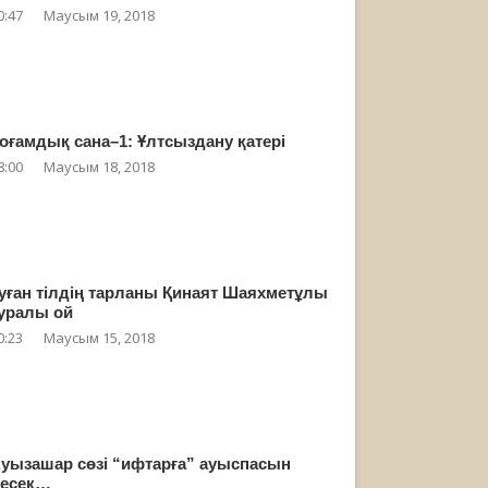
0:47
Маусым 19, 2018
оғамдық сана–1: Ұлтсыздану қатері
8:00
Маусым 18, 2018
уған тілдің тарланы Қинаят Шаяхметұлы
уралы ой
0:23
Маусым 15, 2018
уызашар сөзі “ифтарға” ауыспасын
есек…