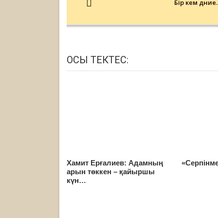
Бір кем дүние
ОСЫ ТЕКТЕС:
Хамит Ерғалиев: Адамның
«Серпінме
арын төккен – қайыршы
күн…