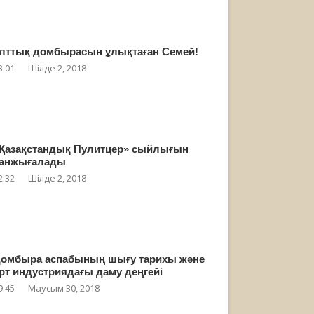
лттық домбырасын ұлықтаған Семей!
3:01
Шілде 2, 2018
Қазақстандық Пулитцер» сыйлығын
анжығалады
2:32
Шілде 2, 2018
омбыра аспабының шығу тарихы және
рт индустриядағы даму деңгейі
9:45
Маусым 30, 2018