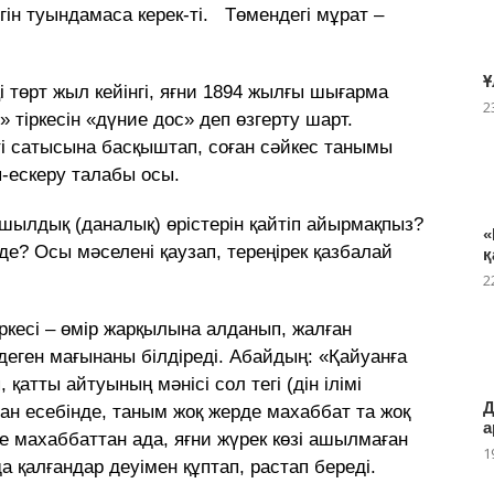
тегін туындамаса керек-ті. Төмендегі мұрат –
Ұ
і төрт жыл кейінгі, яғни 1894 жылғы шығарма
2
 тіркесін «дүние дос» деп өзгерту шарт.
кті сатысына басқыштап, соған сәйкес танымы
п-ескеру талабы осы.
ылдық (даналық) өрістерін қайтіп айырмақпыз?
«
де? Осы мәселені қаузап, тереңірек қазбалай
қ
2
ркесі – өмір жарқылына алданып, жалған
деген мағынаны білдіреді. Абайдың: «Қайуанға
қатты айтуының мәнісі сол тегі (дін ілімі
Д
ан есебінде, таным жоқ жерде махаббат та жоқ
а
де махаббаттан ада, яғни жүрек көзі ашылмаған
1
 қалғандар деуімен құптап, растап береді.