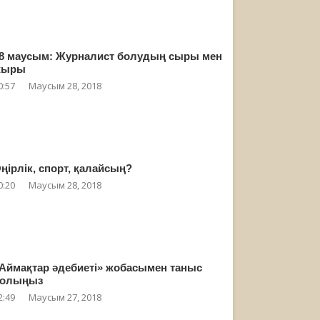
8 маусым: Журналист болудың сыры мен
жыры
0:57
Маусым 28, 2018
ңірлік, спорт, қалайсың?
0:20
Маусым 28, 2018
Аймақтар әдебиеті» жобасымен таныс
олыңыз
2:49
Маусым 27, 2018