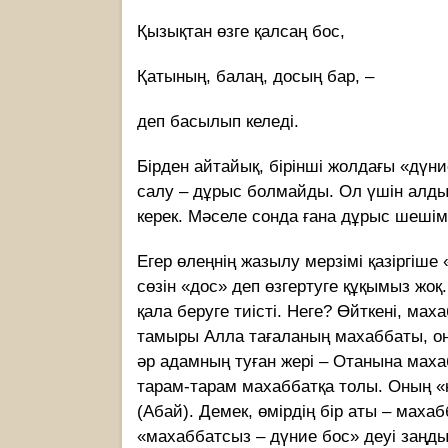
Қызықтан өзге қалсаң бос,
Қатының, балаң, досың бар, –
деп басылып келеді.
Бірден айтайық, бірінші жолдағы «дүн
салу – дұрыс болмайды. Ол үшін алды
керек. Мәселе сонда ғана дұрыс шешімі
Егер өлеңнің жазылу мерзімі қазіргіш
сөзін «дос» деп өзгертуге құқымыз жо
қала беруге тиісті. Неге? Өйткені, мах
тамыры Алла тағаланың махаббаты, онан
әр адамның туған жері – Отанына маха
тарам-тарам махаббатқа толы. Оның «ке
(Абай). Демек, өмірдің бір аты – мах
«махаббатсыз – дүние бос» деуі заңд