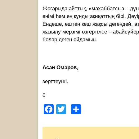
Жоғарыда айттық, «махаббатсыз – дүн
өнімі һәм ең құнды ақиқаттың бірі. Дә
Ендеше, ештен кеш жақсы дегендей, 
жазылу мерзімі өзгертілсе – абайсүйер
болар деген ойдамын.
Асан Омаров,
зерттеуші.
0
Facebook
Twitter
Share
Post
navigation