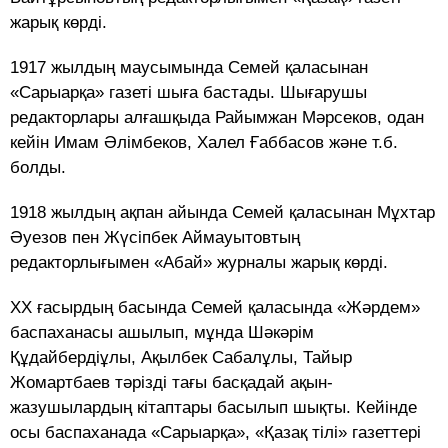
жарық көрді.
1917 жылдың маусымында Семей қаласынан
«Сарыарқа» газеті шыға бастады. Шығарушы
редакторлары алғашқыда Райымжан Мәрсеков, одан
кейін Имам Әлімбеков, Халел Ғаббасов және т.б.
болды.
1918 жылдың ақпан айында Семей қаласынан Мұхтар
Әуезов пен Жүсіпбек Аймауытовтың
редакторлығымен «Абай» журналы жарық көрді.
XX ғасырдың басында Семей қаласында «Жәрдем»
баспаханасы ашылып, мұнда Шәкәрім
Құдайбердіұлы, Ақылбек Сабалұлы, Тайыр
Жомартбаев тәрізді тағы басқадай ақын-
жазушылардың кітаптары басылып шықты. Кейінде
осы баспаханада «Сарыарқа», «Қазақ тілі» газеттері