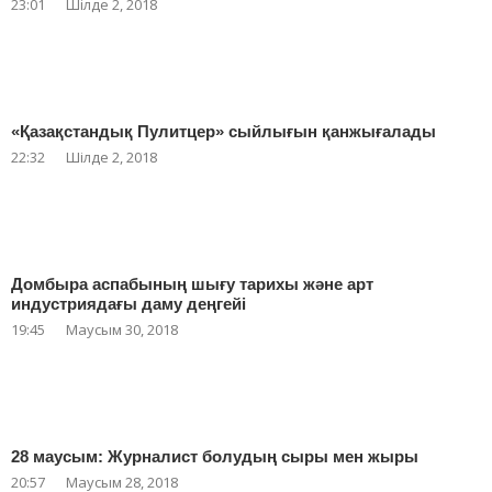
23:01
Шілде 2, 2018
«Қазақстандық Пулитцер» сыйлығын қанжығалады
22:32
Шілде 2, 2018
Домбыра аспабының шығу тарихы және арт
индустриядағы даму деңгейі
19:45
Маусым 30, 2018
28 маусым: Журналист болудың сыры мен жыры
20:57
Маусым 28, 2018