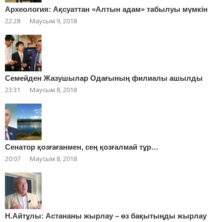
Археология: Ақсуаттан «Алтын адам» табылуы мүмкін
22:28
Маусым 9, 2018
Cемейден Жазушылар Одағының филиалы ашылды
23:31
Маусым 8, 2018
Сенатор қозғағанмен, сең қозғалмай тұр…
20:07
Маусым 8, 2018
Н.Айтұлы: Астананы жырлау – өз бақытыңды жырлау