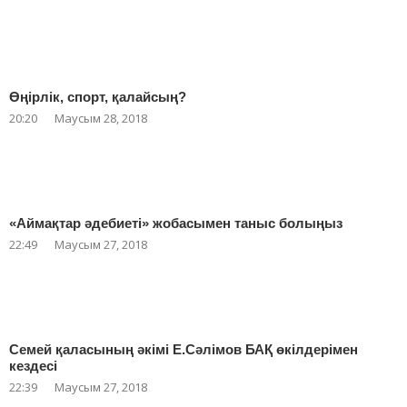
Өңірлік, спорт, қалайсың?
20:20
Маусым 28, 2018
«Аймақтар әдебиеті» жобасымен таныс болыңыз
22:49
Маусым 27, 2018
Семей қаласының әкімі Е.Сәлімов БАҚ өкілдерімен
кездесі
22:39
Маусым 27, 2018