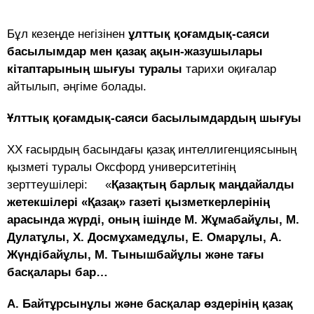
Бұл кезеңде негізінен
ұлттық қоғамдық-саяси
басылымдар мен қазақ ақын-жазушылары
кітаптарының шығуы туралы
тарихи оқиғалар
айтылып, әңгіме болады.
Ұлттық қоғамдық-саяси басылымдардың шығуы
XX ғасырдың басындағы қазақ интеллигенциясының
қызметі туралы Оксфорд университетінің
зерттеушілері: «
Қазақтың барлық маңдайалды
жетекшілері «Қазақ» газеті қызметкерлерінің
арасында жүрді, оның ішінде М. Жұмабайұлы, М.
Дулатұлы, Х. Досмұхамедұлы, Е. Омарұлы, А.
Жүндібайұлы, М. Тынышбайұлы
және тағы
басқалары бар…
А. Байтұрсынұлы және басқалар өздерінің қазақ