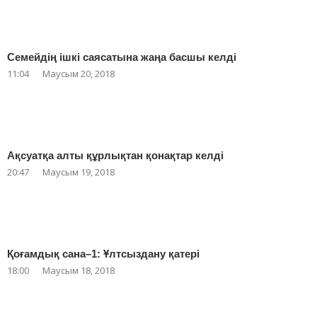
Семейдің ішкі саясатына жаңа басшы келді
11:04
Маусым 20, 2018
Ақсуатқа алты құрлықтан қонақтар келді
20:47
Маусым 19, 2018
Қоғамдық сана–1: Ұлтсыздану қатері
18:00
Маусым 18, 2018