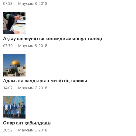
07:53
Маусым 8, 2018
Ақтау шенеунігі ірі көлемде айыппұл төледі
07:30
Маусым 8, 2018
Адам ата салдырған мешіттің тарихы
14:07
Маусым 7, 2018
Олар ант қабылдады
20:52
Маусым 5, 2018