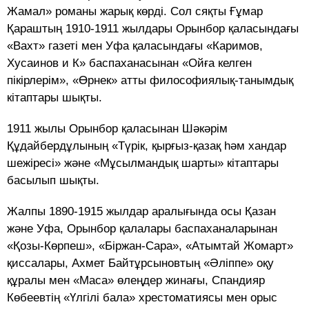
Жамал» романы жарық көрді. Сол сяқты Ғұмар
Қараштың 1910-1911 жылдары Орынбор қаласындағы
«Вахт» газеті мен Уфа қаласындағы «Каримов,
Хусаинов и К» баспаханасынан «Ойға келген
пікірлерім», «Өрнек» атты философиялық-танымдық
кітаптары шықты.
1911 жылы Орынбор қаласынан Шәкәрім
Құдайбердұлының «Түрік, қырғыз-қазақ һәм хандар
шежіресі» және «Мұсылмандық шарты» кітаптары
басылып шықты.
Жалпы 1890-1915 жылдар аралығында осы Қазан
және Уфа, Орынбор қалалары баспаханаларынан
«Қозы-Көрпеш», «Біржан-Сара», «Атымтай Жомарт»
қиссалары, Ахмет Байтұрсыновтың «Әліппе» оқу
құралы мен «Маса» өлеңдер жинағы, Спандияр
Көбеевтің «Үлгілі бала» хрестоматиясы мен орыс