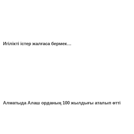
Игілікті істер жалғаса бермек…
Алматыда Алаш орданың 100 жылдығы аталып өтті