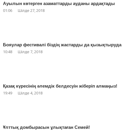
Ауылын көтерген азаматтарды ауданы ардақтады
01:06
Шілде 27, 2018
Бояулар фестивалі біздің жастарды да қызықтыруда
10:48
Шілде 7, 2018
Қазақ күресінің әлемдік белдесуін жіберіп алмаңыз!
19:49
Шілде 4, 2018
Ұлттық домбырасын ұлықтаған Семей!