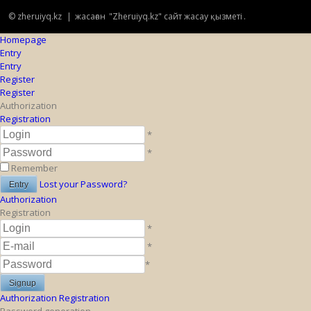
© zheruiyq.kz
|
жасаған
"Zheruiyq.kz" сайт жасау қызметі
.
Homepage
Entry
Entry
Register
Register
Authorization
Registration
*
*
Remember
Lost your Password?
Authorization
Registration
*
*
*
Authorization
Registration
Password generation