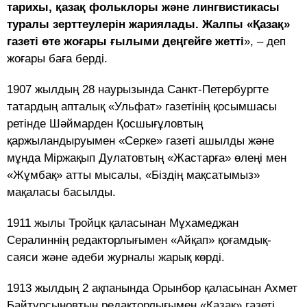
тарихы, қазақ фольклоры және лингвистикасы
туралы зерттеулерін жариялады. Жалпы «Қазақ»
газеті өте жоғары ғылыми деңгейге жетті
», – деп
жоғары баға берді.
1907 жылдың 28 наурызында Санкт-Петербургте
татардың апталық «Ульфат» газетінің қосымшасы
ретінде Шәймарден Қосшығұловтың
қаржыландыруымен «Серке» газеті ашылды және
мұнда Міржақып Дулатовтың «Жастарға» өлеңі мен
«Жұмбақ» атты мысалы, «Біздің мақсатымыз»
мақаласы басылды.
1911 жылы Тройцк қаласынан Мұхамеджан
Сералиннің редакторлығымен «Айқап» қоғамдық-
саяси және әдеби журналы жарық көрді.
1913 жылдың 2 ақпанында Орынбор қаласынан Ахмет
Байтұрсыновтың редакторлығымен «Қазақ» газеті