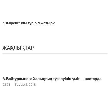
“Әмірені” кім түсіріп жатыр?
ЖАҢАЛЫҚТАР
А.Байтұрсынов: Халықтың түзелуінің үміті – жастарда
08:01
Тамыз 5, 2018