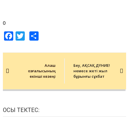
0
Facebook
Twitter
Share
Post
navigation
Алаш
Беу, АҚСАҚ ДҮНИЕ!
қозғалысының
немесе жеті жыл
екінші кезеңі
бұрынғы сұхбат
ОСЫ ТЕКТЕС: