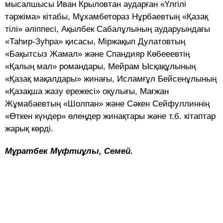
мысалшысы Иван Крыловтан аударған «Үлгілі
тәржіма» кітабы, Мұхамбетораз Нұрбаевтың «Қазақ
тілі» әліппесі, Ақылбек Сабалұлының аударуындағы
«Таһир-Зуһра» қисасы, Міржақып Дулатовтың
«Бақытсыз Жамал» және Спандияр Көбееевтің
«Қалың мал» романдары, Мейрам Ысқақұлының
«Қазақ мақалдары» жинағы, Исламғұл Бейсенұлының
«Қазақша жазу ережесі» оқулығы, Мағжан
Жұмабаевтың «Шолпан» және Сәкен Сейфуллиннің
«Өткен күндер» өлеңдер жинақтары және т.б. кітаптар
жарық көрді.
Мұратбек Мүфтиұлы, Семей.