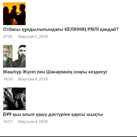
Отбасы құндылығындағы КЕЛІННІҢ РӨЛІ қандай?
07:05
Маусым 5, 2018
Мәшһүр Жүсіп пен Шәкәрімнің соңғы кездесуі
14:30
Маусым 4, 2018
БҰҰ қыз алып қашу дәстүріне қарсы шықты
10:57
Маусым 4, 2018