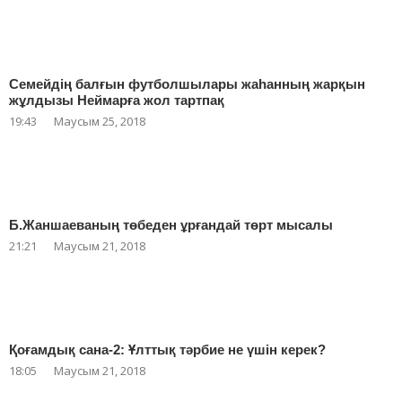
Семейдің балғын футболшылары жаһанның жарқын
жұлдызы Неймарға жол тартпақ
19:43
Маусым 25, 2018
Б.Жаншаеваның төбеден ұрғандай төрт мысалы
21:21
Маусым 21, 2018
Қоғамдық сана-2: Ұлттық тәрбие не үшін керек?
18:05
Маусым 21, 2018