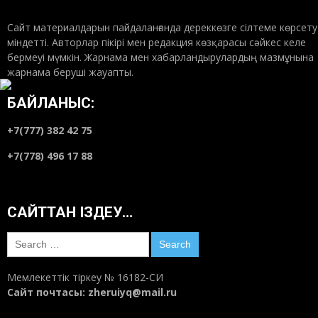
Сайт материалдарын пайдаланғанда дереккөзге сілтеме көрсету
міндетті. Авторлар пікірі мен редакция көзқарасы сәйкес келе
бермеуі мүмкін. Жарнама мен хабарландырулардың мазмұнына
жарнама беруші жауапты.
БАЙЛАНЫС:
+7(777) 382 42 75
+7(778) 496 17 88
САЙТТАН ІЗДЕУ…
Search
for:
Мемлекеттік тіркеу № 16182-СИ
Сайт почтасы:
zheruiyq@mail.ru