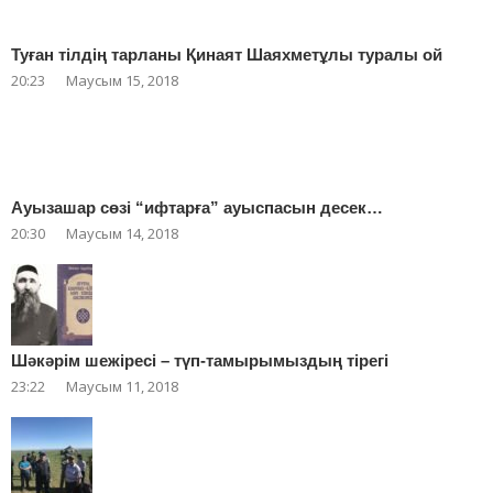
Туған тілдің тарланы Қинаят Шаяхметұлы туралы ой
20:23
Маусым 15, 2018
Ауызашар сөзі “ифтарға” ауыспасын десек…
20:30
Маусым 14, 2018
Шәкәрім шежіресі – түп-тамырымыздың тірегі
23:22
Маусым 11, 2018