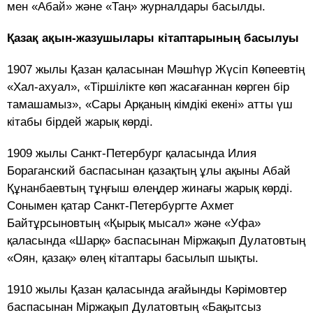
мен «Абай» және «Таң» журналдары басылды.
Қазақ ақын-жазушылары кітаптарының басылуы
1907 жылы Қазан қаласынан Мәшһүр Жүсіп Көпеевтің
«Хал-ахуал», «Тіршілікте көп жасағаннан көрген бір
тамашамыз», «Сары Арқаның кімдікі екені» атты үш
кітабы бірдей жарық көрді.
1909 жылы Санкт-Петербург қаласында Илия
Бораганский баспасынан қазақтың ұлы ақыны Абай
Құнанбаевтың тұңғыш өлеңдер жинағы жарық көрді.
Сонымен қатар Санкт-Петербургте Ахмет
Байтұрсыновтың «Қырық мысал» және «Уфа»
қаласында «Шарқ» баспасынан Міржақып Дулатовтың
«Оян, қазақ» өлең кітаптары басылып шықты.
1910 жылы Қазан қаласында ағайынды Кәрімовтер
баспасынан Міржақып Дулатовтың «Бақытсыз