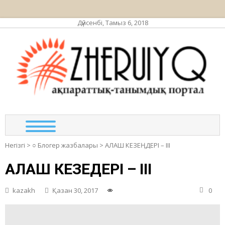
Дүйсенбі, Тамыз 6, 2018
ЖЕР
ақпа
та
по
Негізгі
>
○ Блогер жазбалары
>
АЛАШ КЕЗЕҢДЕРІ – III
АЛАШ КЕЗЕҢДЕРІ – III
kazakh
Қазан 30, 2017
0