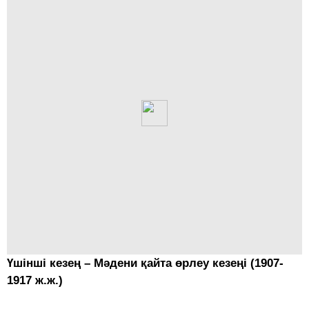
Үшінші кезең – Мәдени қайта өрлеу кезеңі (1907-
1917 ж.ж.)