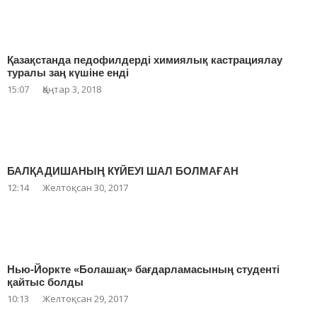
Қазақстанда педофилдерді химиялық кастрациялау
туралы заң күшіне енді
15:07
Қаңтар 3, 2018
БАЛҚАДИШАНЫҢ КҮЙЕУІ ШАЛ БОЛМАҒАН
12:14
Желтоқсан 30, 2017
Нью-Йоркте «Болашақ» бағдарламасының студенті
қайтыс болды
10:13
Желтоқсан 29, 2017