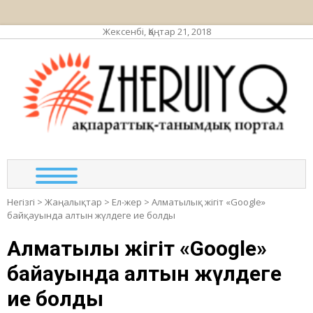
Жексенбі, Қаңтар 21, 2018
ЖЕР
ақпа
та
по
Негізгі
>
Жаңалықтар
>
Ел-жер
>
Алматылық жігіт «Google»
байқауында алтын жүлдеге ие болды
Алматылық жігіт «Google»
байқауында алтын жүлдеге
ие болды