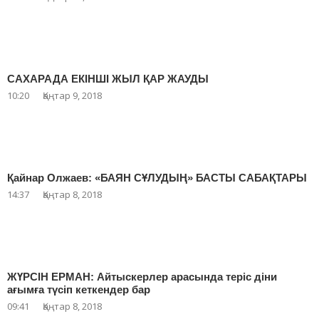
САХАРАДА ЕКІНШІ ЖЫЛ ҚАР ЖАУДЫ
10:20
Қаңтар 9, 2018
Қайнар Олжаев: «БАЯН СҰЛУДЫҢ» БАСТЫ САБАҚТАРЫ
14:37
Қаңтар 8, 2018
ЖҮРСІН ЕРМАН: Айтыскерлер арасында теріс діни
ағымға түсіп кеткендер бар
09:41
Қаңтар 8, 2018