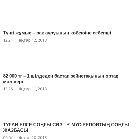
Түнгі жұмыс – рак ауруының көбеюіне себепші
12:21
Қаңтар 12, 2018
82 000 тг – 1 шілдеден бастап зейнетақының ортақ
мөлшері
13:26
Қаңтар 11, 2018
ТУҒАН ЕЛГЕ СОҢҒЫ СӨЗ – Ғ.МҮСІРЕПОВТЫҢ СОҢҒЫ
ЖАЗБАСЫ
00:04
Қаңтар 10, 2018