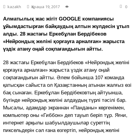
kazakh
Қараша 19, 2017
0
Алматылық жас жігіт GOOGLE компаниясы
ұйымдастырған байқаудың алтын жүлдесін ұтып
алды. 28 жастағы Еркебұлан Бердібеков
«Нейрондық желіні қорғауға арналған» жарыста
үздік атану оңай соқпағандығын айтты.
28 жастағы Еркебұлан Бердібеков «Нейрондық желіні
қорғауға арналған» жарыста үздік атану оңай
соқпағандығын айтты. Әлем бойынша 107 команда
қатысқан сайыста ол Қазақстанның атынан жалғыз өзі
бақ сынаған. Еркебұлан Бердібековтың айтуынша,
бүгінде нейрондық желіні алдаудың түрлі тәсілі бар.
Мысалы, адамдар экраннан «Панданы» көргенімен,
компьютер оны «Гиббон» деп тауып беріп тұр. Яғни,
интернет арқылы шабуылдаушылар суреттің
пиксельдерін сәл ғана өзгертіп, нейрондық желіні