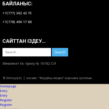
БАЙЛАНЫС:
+7(777) 382 42 75
+7(778) 496 17 88
САЙТТАН ІЗДЕУ…
Search
for:
Мемлекеттік тіркеу № 16182-СИ
© zheruiyq.kz
|
жасаған
"Жерұйық медиа" жарнама орталығы
.
Homepage
Entry
Entry
Register
Register