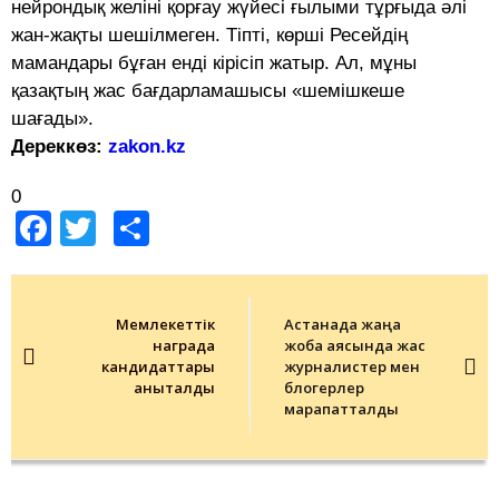
нейрондық желіні қорғау жүйесі ғылыми тұрғыда әлі
жан-жақты шешілмеген. Тіпті, көрші Ресейдің
мамандары бұған енді кірісіп жатыр. Ал, мұны
қазақтың жас бағдарламашысы «шемішкеше
шағады».
Дереккөз:
zakon.kz
0
Facebook
Twitter
Share
Post
navigation
Мемлекеттік
Астанада жаңа
награда
жоба аясында жас
кандидаттары
журналистер мен
анықталды
блогерлер
марапатталды