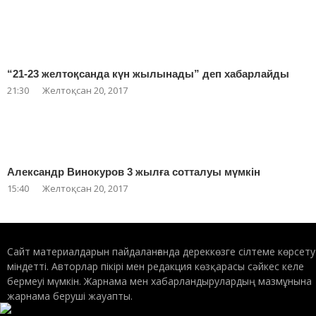
“21-23 желтоқсанда күн жылынады” деп хабарлайды
21:30
Желтоқсан 20, 2017
Александр Винокуров 3 жылға сотталуы мүмкін
15:40
Желтоқсан 20, 2017
Сайт материалдарын пайдаланғанда дереккөзге сілтеме көрсету
міндетті. Авторлар пікірі мен редакция көзқарасы сәйкес келе
бермеуі мүмкін. Жарнама мен хабарландырулардың мазмұнына
жарнама беруші жауапты.