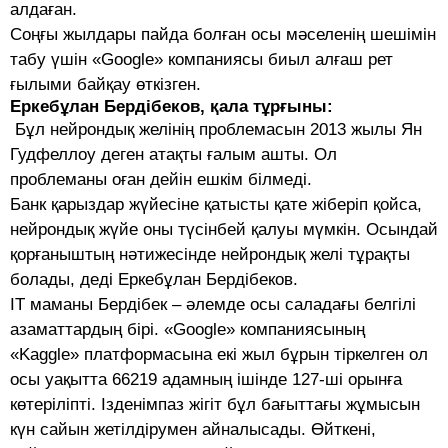
алдаған.
Соңғы жылдары пайда болған осы мәселенің шешімін
табу үшін «Google» компаниясы биыл алғаш рет
ғылыми байқау өткізген.
Еркебұлан Бердібеков, қала тұрғыны:
Бұл нейрондық желінің проблемасын 2013 жылы Ян
Гудфеллоу деген атақты ғалым ашты. Ол
проблеманы оған дейін ешкім білмеді.
Банк қарыздар жүйесіне қатысты қате жіберіп қойса,
нейрондық жүйе оны түсінбей қалуы мүмкін. Осындай
қорғаныштың нәтижесінде нейрондық желі тұрақты
болады, деді Еркебұлан Бердібеков.
IT маманы Бердібек – әлемде осы саладағы белгілі
азаматтардың бірі. «Google» компаниясының
«Kaggle» платформасына екі жыл бұрын тіркелген ол
осы уақытта 66219 адамның ішінде 127-ші орынға
көтеріліпті. Ізденімпаз жігіт бұл бағыттағы жұмысын
күн сайын жетілдірумен айналысады. Өйткені,