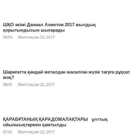
ШҚО әкімі Даниал Ахметов 2017 жылдың
қорытындысын шығарады
00:50
Желтоқсан 23, 2017
Шариғатта қандай металдан жасалған жүзік тағуға рұқсат
жоқ?
08:55
Желтоқсан 22, 2017
ҚАРАБҰТАНЫҢ ҚАРАДОМАЛАҚТАРЫ ұлттық
ойыншықтармен қамтылды
07:52
Желтоқсан 22, 2017