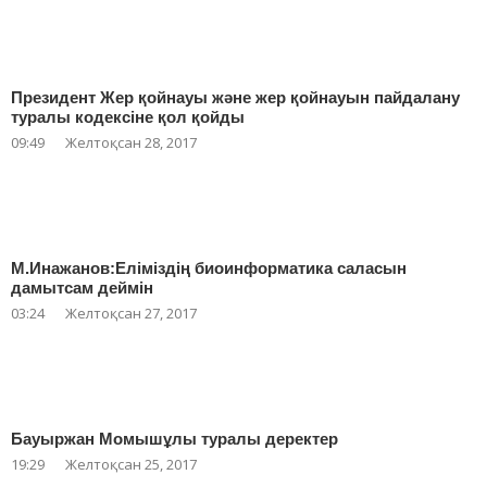
Президент Жер қойнауы және жер қойнауын пайдалану
туралы кодексіне қол қойды
09:49
Желтоқсан 28, 2017
М.Инажанов:Еліміздің биоинформатика саласын
дамытсам деймін
03:24
Желтоқсан 27, 2017
Бауыржан Момышұлы туралы деректер
19:29
Желтоқсан 25, 2017