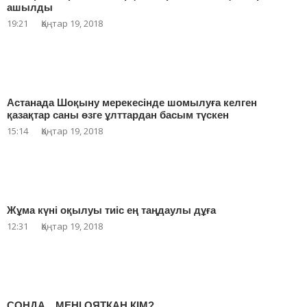
ашылды
19:21
Қаңтар 19, 2018
Астанада Шоқыну мерекесінде шомылуға келген
қазақтар саны өзге ұлттардан басым түскен
15:14
Қаңтар 19, 2018
Жұма күні оқылуы тиіс ең таңдаулы дұға
12:31
Қаңтар 19, 2018
СОНДА…МЕНІ ОЯТҚАН КІМ?