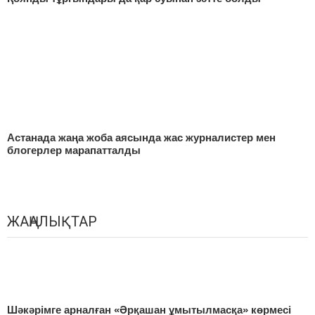
Астанада жаңа жоба аясында жас журналистер мен
блогерлер марапатталды
ЖАҢАЛЫҚТАР
Шәкәрімге арналған «Әрқашан ұмытылмасқа» көрмесі