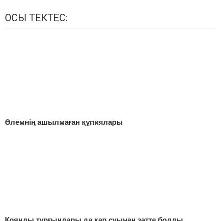
ОСЫ ТЕКТЕС:
Әлемнің ашылмаған құпиялары
Қоянды тұрғындары да қар суынан зәтте болды