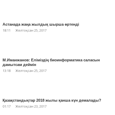
Астанада жаңа жылдық шырша өртенді
18:11
Желтоқсан 25, 2017
М.Иманжанов: Еліміздің биоинформатика саласын
дамытсам деймін
13:18
Желтоқсан 25, 2017
Қазақстандықтар 2018 жылы қанша күн демалады?
01:17
Желтоқсан 23, 2017