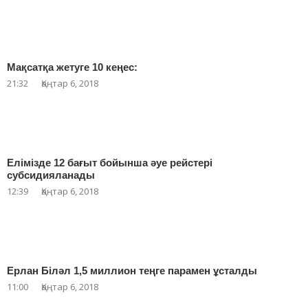
Мақсатқа жетуге 10 кеңес:
21:32
Қаңтар 6, 2018
Елімізде 12 бағыт бойынша әуе рейстері
субсидияланады
12:39
Қаңтар 6, 2018
Ерлан Біләл 1,5 миллион теңге парамен ұсталды
11:00
Қаңтар 6, 2018