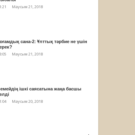
1:21
Маусым 21, 2018
оғамдық сана-2: Ұлттық тәрбие не үшін
ерек?
8:05
Маусым 21, 2018
емейдің ішкі саясатына жаңа басшы
елді
1:04
Маусым 20, 2018