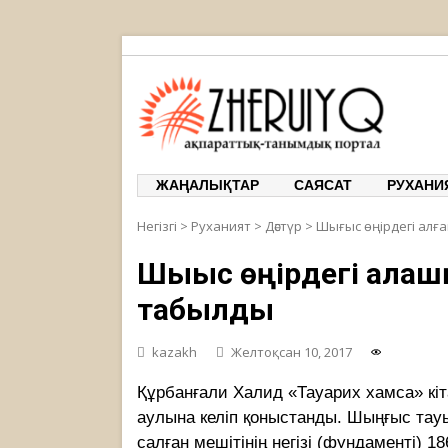
ЖЕРҰЙЫҚ
ақпарат
ЖАҢАЛЫҚТАР
САЯСАТ
РУХАНИ
Негізгі
>
Руханият
>
Дәстүр
>
Шығыс өңірдегі алғ
Шығыс өңірдегі алға
табылды
kazakh
Желтоқсан 10, 2017
Құрбанғали Халид «Тауарих хамса» кіт
аулына келіп қоныстанды. Шыңғыс тауы
салған мешітінің негізі (фундаменті) 