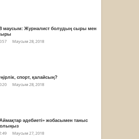
8 маусым: Журналист болудың сыры мен
жыры
0:57
Маусым 28, 2018
ңірлік, спорт, қалайсың?
0:20
Маусым 28, 2018
Аймақтар әдебиеті» жобасымен таныс
олыңыз
2:49
Маусым 27, 2018