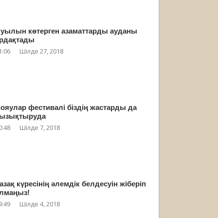
уылын көтерген азаматтарды ауданы
рдақтады
1:06
Шілде 27, 2018
ояулар фестивалі біздің жастарды да
ызықтыруда
0:48
Шілде 7, 2018
азақ күресінің әлемдік белдесуін жіберіп
лмаңыз!
9:49
Шілде 4, 2018