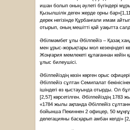
ишан болып оның әулеті бүгіндері мұры
Қызылшілік деген жерде орны бар»[1,1
дерек негізінде Құрбанғали имам айтып
отырып, оның мешітті қай уақытта са
Әбілмәмбет ұлы Әбілпейіз – Қазақ ха
мен ұрыс-жорықтары мол кезеңіндегі кө
Жоңғария мемлекеті құлағаннан кейін 
ұлыс билеушісі.
Әбілпейіздің көзін көрген орыс офице
Әбілпейіз сұлтан Семипалат бекінісі
ішіндегі өз қыстауында отырды. Ол бұл
[2,57] көрсетілген. Әбілпейіздің 1783 
«1784 жылы ақпанда Әбілпейіз сұлта
бойынша Пекиннен 2 офицер, 50 мұңғұл
делегацияны басқарып амбан келді» [2,