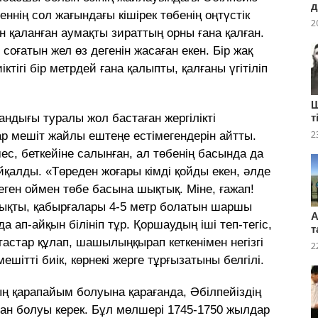
д
ннің сол жағындағы кішірек төбенің оңтүстік
2
н қаланған аумақты зираттың орны ғана қалған.
оғатын жел өз дегенін жасаған екен. Бір жақ
ктігі бір метрдей ғана қалыпты, қалғаны үгітіліп
Ш
андығы туралы жол бастаған жергілікті
т
2
р мешіт жайлы ештеңе естімегендерін айтты.
ес, беткейіне салынған, ал төбенің басында да
йқалды. «Төреден жоғары кімді қойды екен, әлде
деген оймен төбе басына шықтық. Міне, ғажап!
 шықты, қабырғалары 4-5 метр болатын шаршы
А
да ап-айқын білініп тұр. Қоршаудың іші теп-тегіс,
т
тастар құлап, шашылыңқырап кеткенімен негізгі
2
ешітті биік, көрнекі жерге тұрғызатыны белгілі.
ң қарапайым болуына қарағанда, Әбілпейіздің
ған болуы керек. Бұл мөлшері 1745-1750 жылдар