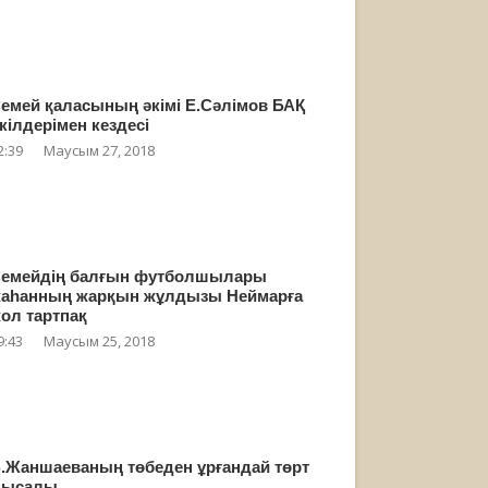
емей қаласының әкімі Е.Сәлімов БАҚ
кілдерімен кездесі
2:39
Маусым 27, 2018
емейдің балғын футболшылары
аһанның жарқын жұлдызы Неймарға
ол тартпақ
9:43
Маусым 25, 2018
.Жаншаеваның төбеден ұрғандай төрт
мысалы