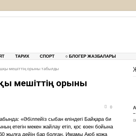
тық-танымдық порталы
ЯТ
ТАРИХ
СПОРТ
○ БЛОГЕР ЖАЗБАЛАРЫ
ашқы мешіттің орыны табылды
шқы мешіттің орыны
0
А
–
абында: «Әбілпейіз сыбан еліндегі Байқара би
0
ның етегін мекен жайлау етіп, қос өзен бойына
1860 жылға дейін бар болған. Имамы Аюб қожа