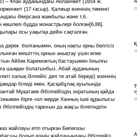
ісі – Ұлан ауданындағы Аблаинкит (1654 ж.
А
2
ржинкит (17 ғасыр), Қалжыр өзенінің төменгі
ындағы Әмірсана жамбылы және т.б.
 көшпелі будда монастрьлері болған[6,86].
дылары осы уақытқа дейін сақталған.
Қ
а дерек болғанымен, оның нақты орны белгісіз
1
алынған мешіттің орнын анықтау үшін өлке
йтын Айбек Каримовтың бастауымен биылғы
парға шыққан болатынбыз. Абай ауданының
ікті халық Әлпейіс деп те атай береді) өзенінің
дамдар біледі екен. Қасқабұлақ ауылында
Т
мантай Мұқатаев Әбілпейіздің зиратының қайда
т
2
 Сонымен бірге «ол жерде Ханның ішкі құрылысы
п Әбілпейіздің тарихын да жақсы білетіндігін
 жаз жайлауы етіп отырған Бөпеғазы
А
олбасшы болып өзінің жайлауындағы Әбілпейіз