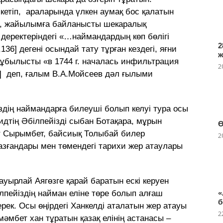
кетіп, араларында үлкен аумақ бос қалатын
ып, жайылымға байланысты шекаралық
 деректеріндегі «…наймандардың көп бөлігі
2
36] дегені осындай тату тұрған кездегі, яғни
ұбылысты «в 1744 г. началась инфильтрация
2
6] деп, ғалым В.А.Мойсеев дәл ғылыми
здің наймандарға билеуші болып келуі тура осы
идтің Әбілпейізді сыбан Ботақара, мұрын
Ө
т Сырымбет, байсиық Толыбай билер
2
азғандары мен төмендегі тарихи жер атаулары
уырлай Аягөзге қарай баратын ескі керуен
пейіздің найман еліне төре болып алғаш
«
б
рек. Осы өңірдегі Ханкелді аталатын жер атауы
2
мәмбет хан тұратын қазақ елінің астанасы –