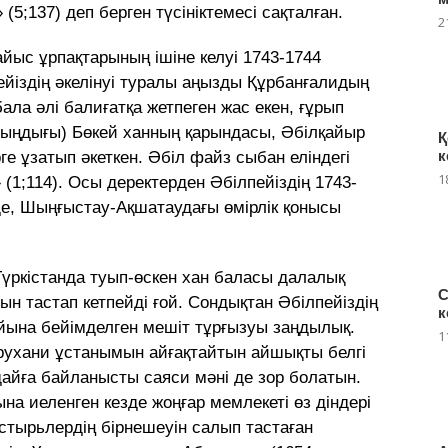
(5;137) деп берген түсініктемесі сақталған.
2
айыс ұрпақтарының ішіне келуі 1743-1744
йіздің әкелінуі туралы аңызды Құрбанғалидың
бала әлі балиғатқа жетпеген жас екен, ғұрып
алыңдығы) Бөкей ханның қарындасы, Әбілқайыр
Қ
к
 ұзатып әкеткен. Әбіл файз сыбан еліндегі
1
(1;114). Осы деректерден Әбілпейіздің 1743-
де, Шыңғыстау-Ақшатаудағы өмірлік қонысы
 Түркістанда туып-өскен хан баласы далалық
С
н тастап кетпейді ғой. Сондықтан Әбілпейіздің
к
ына бейімделген мешіт тұрғызуы заңдылық.
1
 рухани ұстанымын айғақтайтын айшықты белгі
дайға байланысты саяси мәні де зор болатын.
ына иеленген кезде жоңғар мемлекеті өз діндері
стырьлердің бірнешеуін салып тастаған