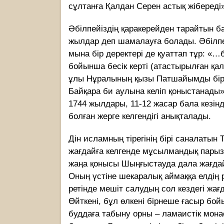
сұлтанға Қалдан Серен астық жібереді» 
Әбілпейіздің қаракерейден тарайтын б
жылдар деп шамалауға болады. Әбілпе
мына бір деректері де қуаттап тұр: «…
бойынша бесік керті (атастырылған қ
ұлы Нұралының қызы Патшайымды бірге
Байқара би аулына келіп қоныстанады» 
1744 жылдары, 11-12 жасар бала кезін
болған жерге келгендігі анықталады.
Дін исламның тірегінің бірі саналатын
жағдайға келгенде мұсылмандық парызы
жаңа қонысы Шыңғыстауда дала жағдай
Оның үстіне шекаралық аймаққа елдің
ретінде мешіт салудың сол кездегі жағ
Өйткені, бұл өлкені бірнеше ғасыр бой
буддаға табыну орны – ламаистік мона