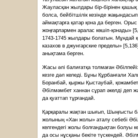
Жауласқан жылдары бір-бірінен қашық 
болса, бейбітшілік кезінде жақындас
аймақтарға қатар қона да берген. Орыс
жоңғарлармен аралас көшіп-қонады» [5,1
1743-1745 жылдары болатын. Мұндай қ
казахов в джунгарские пределы» [5,13
анықтама берген.
Жасы әлі балиғатқа толмаған Әбілпейі
кезге дәл келеді. Бұны Құрбанғали Хал
Боранбай, қыржы Қыстаубай, қожамбе
Әбілмәмбет ханнан сұрап әкелді деп ж
да қуаттап тұрғандай.
Қарқаралы жақтан шығып, Шыңғысты ба
жолының «Хан жолы» аталу себебі Әбіл
келгендегі жолы болғандықтан болуы ке
да осы нұсқаны бекіте түскендей. Әбіл