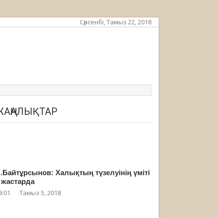
Сәрсенбі, Тамыз 22, 2018
ЖАҢАЛЫҚТАР
.Байтұрсынов: Халықтың түзелуінің үміті
 жастарда
8:01
Тамыз 5, 2018