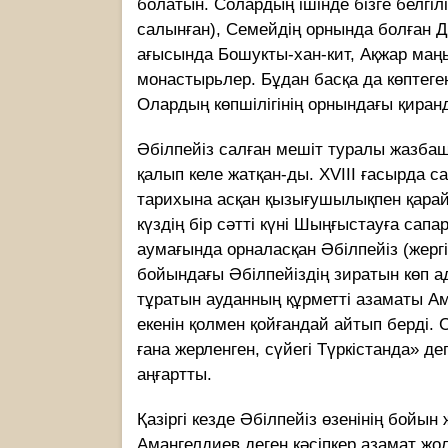
болатын. Солардың ішінде бізге белгіл
салынған), Семейдің орнында болған До
ағысында Бошукты-хан-кит, Ақжар маң
монастырьлер. Бұдан басқа да көптеген
Олардың көпшілігінің орнындағы қиран
Әбілпейіз салған мешіт туралы жазбаш
қалып келе жатқан-ды. ХVІІІ ғасырда с
тарихына асқан қызығушылықпен қара
күздің бір сәтті күні Шыңғыстауға са
аумағында орналасқан Әбілпейіз (жергіл
бойындағы Әбілпейіздің зиратын көп а
тұратын ауданның құрметті азаматы А
екенін қолмен қойғандай айтып берді.
ғана жерленген, сүйегі Түркістанда» де
аңғартты.
Қазіргі кезде Әбілпейіз өзенінің бойын
Амангелдиев деген кәсіпкер азамат ж