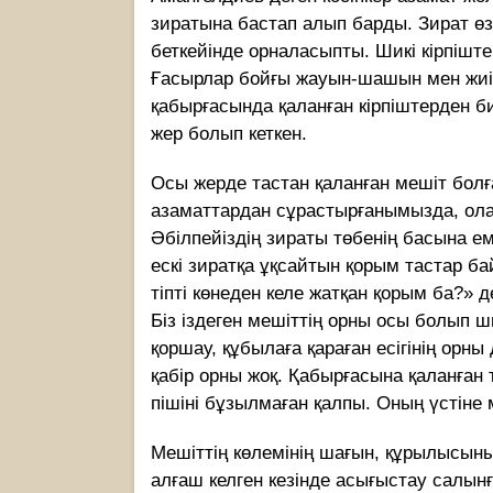
зиратына бастап алып барды. Зират өзе
беткейінде орналасыпты. Шикі кірпіште
Ғасырлар бойғы жауын-шашын мен жиі с
қабырғасында қаланған кірпіштерден биі
жер болып кеткен.
Осы жерде тастан қаланған мешіт болғ
азаматтардан сұрастырғанымызда, ола
Әбілпейіздің зираты төбенің басына ем
ескі зиратқа ұқсайтын қорым тастар ба
тіпті көнеден келе жатқан қорым ба?» 
Біз іздеген мешіттің орны осы болып
қоршау, құбылаға қараған есігінің орны 
қабір орны жоқ. Қабырғасына қаланған 
пішіні бұзылмаған қалпы. Оның үстіне м
Мешіттің көлемінің шағын, құрылысыны
алғаш келген кезінде асығыстау салын