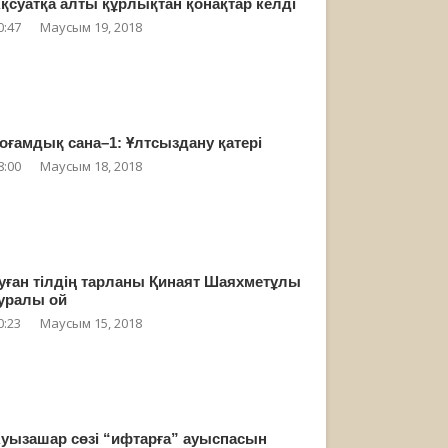
қсуатқа алты құрлықтан қонақтар келді
0:47
Маусым 19, 2018
оғамдық сана–1: Ұлтсыздану қатері
8:00
Маусым 18, 2018
уған тілдің тарланы Қинаят Шаяхметұлы
уралы ой
0:23
Маусым 15, 2018
уызашар сөзі “ифтарға” ауыспасын