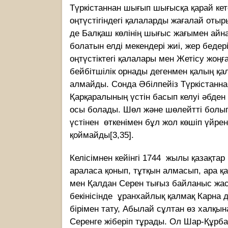
Түркістаннан шығып шығысқа қарай кете
оңтүстігіндегі қалаларды жағалай отыр
де Балқаш көлінің шығыс жағымен айн
болатын елді мекендері жиі, жер бедер
оңтүстіктегі қалалары мен Жетісу жоң
бейбітшілік орнады дегенмен қалың қа
алмайды. Сонда Әбілпейіз Түркістанна
Қарқаралының үстін басып келуі әбден
осы болады. Шөл және шөлейтті болып
үстінен өткенімен бұл жол көшіп үйрен
қоймайды[3,35].
Келісімнен кейінгі 1744 жылы қазақтар
араласа қонып, тұтқын алмасып, ара қ
мен Қалдан Серен тығыз байланыс жас
бекінісінде ұранхайлық қалмақ Карна де
бірімен тату, Абылай сұлтан өз халқы
Серенге жіберіп тұрады. Ол Шар-Құрба