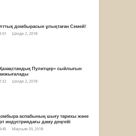
лттық домбырасын ұлықтаған Семей!
3:01
Шілде 2, 2018
Қазақстандық Пулитцер» сыйлығын
анжығалады
2:32
Шілде 2, 2018
омбыра аспабының шығу тарихы және
рт индустриядағы даму деңгейі
9:45
Маусым 30, 2018