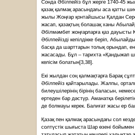
Сонда Әбілпейіз бұл жерге 1740-45 ж
қазақ қалмақ арасындағы аса қатты шие
жылы Жоңғар қонтайшысы Қалдан Серен
жасап, қазақтың болашақ ханы Абылайд
Әбілмәмбет жоңғарларға қаз дауысты Қа
Әбілпейізді кепілдікке беріп, Абылай
басқа да шарттарын толық орындап, енд
жасасады. Бұл – тарихта «Қандыжап ша
келісім болатын[3,38].
Екі жылдан соң қалмақтарға Барақ сұл
Әбілпейіз қайтарылады. Жалпы, орталық 
билеушілерінің бірінің баласын, немес
ертеден бар дәстүр. Аманатқа берілетін
де болмауы керек. Балиғат жасы ер бала
Қазақ пен қалмақ арасындағы сол кездер
солтүстік шығыста Шар өзені бойымен ө
татуласып жататын көшпелі халықтар а