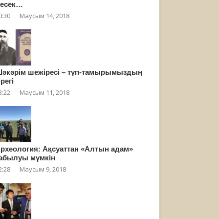
есек…
0:30
Маусым 14, 2018
әкәрім шежіресі – түп-тамырымыздың
ірегі
3:22
Маусым 11, 2018
рхеология: Ақсуаттан «Алтын адам»
абылуы мүмкін
2:28
Маусым 9, 2018