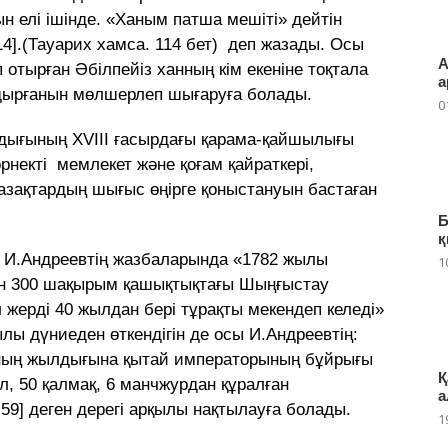
н елі ішінде. «Ханым патша мешіті» дейтін
14].(Тауарих хамса. 114 бет) деп жазады. Осы
А
 отырған Әбілпейіз ханның кім екеніне тоқтала
а
лдырғанын мөлшерлеп шығаруға болады.
0
ндығының XVIII ғасырдағы қарама-қайшылығы
рнекті мемлекет және қоғам қайраткері,
қазақтардың шығыс өңірге қоныстануын бастаған
Б
қ
рі И.Андреевтің жазбаларында «1782 жылы
1
нен 300 шақырым қашықтықтағы Шыңғыстау
 жерді 40 жылдан бері тұрақты мекендеп келеді»
жылы дүниеден өткендігін де осы И.Андреевтің:
нның жылдығына қытай императорының бұйрығы
Қ
, 50 қалмақ, 6 манчжурдан құралған
а
59] деген дерегі арқылы нақтылауға болады.
1