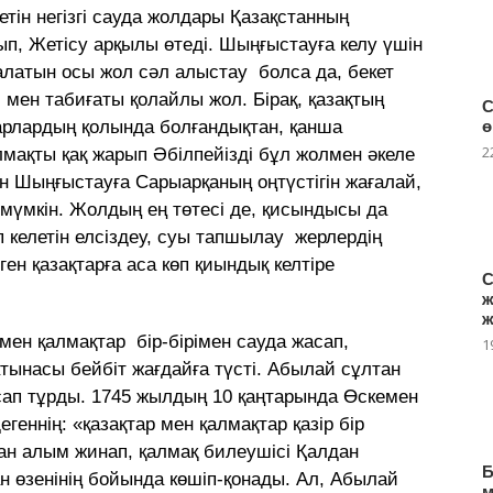
тін негізгі сауда жолдары Қазақстанның
ып, Жетісу арқылы өтеді. Шыңғыстауға келу үшін
алатын осы жол сәл алыстау болса да, бекет
і мен табиғаты қолайлы жол. Бірақ, қазақтың
С
ғарлардың қолында болғандықтан, қанша
ө
2
лмақты қақ жарып Әбілпейізді бұл жолмен әкеле
н Шыңғыстауға Сарыарқаның оңтүстігін жағалай,
 мүмкін. Жолдың ең төтесі де, қисындысы да
 келетін елсіздеу, суы тапшылау жерлердің
ген қазақтарға аса көп қиындық келтіре
С
ж
ж
 мен қалмақтар бір-бірімен сауда жасап,
1
атынасы бейбіт жағдайға түсті. Абылай сұлтан
ап тұрды. 1745 жылдың 10 қаңтарында Өскемен
геннің: «қазақтар мен қалмақтар қазір бір
нан алым жинап, қалмақ билеушісі Қалдан
Б
н өзенінің бойында көшіп-қонады. Ал, Абылай