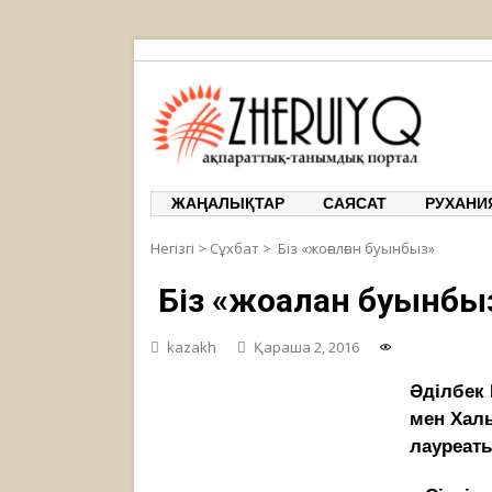
ЖЕРҰЙЫҚ
ақпарат
ЖАҢАЛЫҚТАР
САЯСАТ
РУХАНИ
Негізгі
>
Сұхбат
>
Біз «жоғалған буынбыз»
Біз «жоғалған буынбы
kazakh
Қараша 2, 2016
Әділбек
мен Хал
лауреат