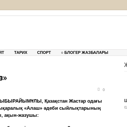
тық-танымдық порталы
ЯТ
ТАРИХ
СПОРТ
○ БЛОГЕР ЖАЗБАЛАРЫ
з»
0
Ш
 ЫБЫРАЙЫМҰЛЫ, Қазақстан Жастар одағы
0
ықаралық «Алаш» әдеби сыйлықтарының
ы, ақын-жазушы: