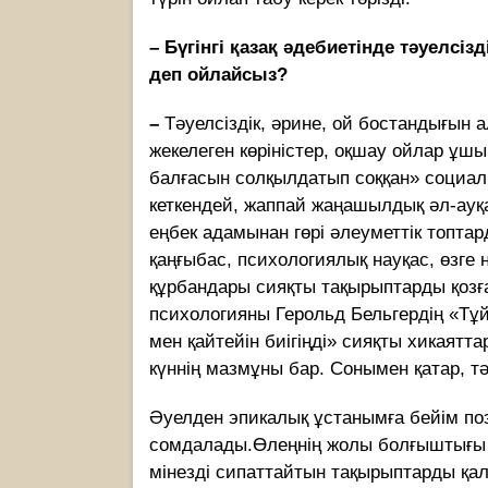
–
Бүгінгі қазақ әдебиетінде тәуелсі
деп ойлайсыз?
–
Тәуелсіздік, әрине, ой бостандығын 
жекелеген көріністер, оқшау ойлар ұш
балғасын солқылдатып соққан» социали
кеткендей, жаппай жаңашылдық әл-ауқа
еңбек адамынан гөрі әлеуметтік топтар
қаңғыбас, психологиялық науқас, өзге 
құрбандары сияқты тақырыптарды қозға
психологияны Герольд Бельгердің «Тұ
мен қайтейін биігіңді» сияқты хикаятт
күннің мазмұны бар. Сонымен қатар, т
Әуелден эпикалық ұстанымға бейім поэ
сомдалады.Өлеңнің жолы болғыштығы
мінезді сипаттайтын тақырыптарды қал