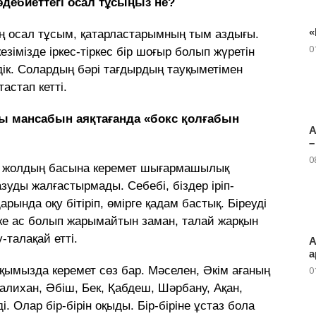
 әдебиеттегі осал тұсыңыз не?
«
ң осал тұсым, қатарластарымның тым аздығы.
0
езімізде іркес-тіркес бір шоғыр болып жүретін
дік. Солардың бәрі тағдырдың тауқыметімен
астап кетті.
 мансабын аяқтағанда «бокс қолғабын
А
–
0
ен жолдың басына керемет шығармашылық
уды жалғастырмады. Себебі, біздер іріп-
арында оқу бітіріп, өмірге қадам бастық. Біреуді
үске ас болып жарымайтын заман, талай жарқын
-талақай етті.
А
а
қымызда керемет сөз бар. Мәселен, Әкім ағаның
0
алихан, Әбіш, Бек, Қабдеш, Шәрбану, Ақан,
. Олар бір-бірін оқыды. Бір-біріне ұстаз бола