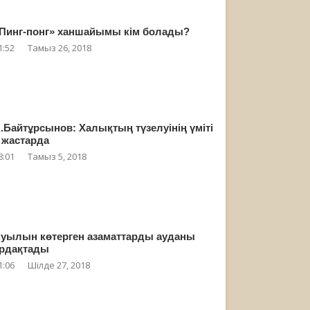
Пинг-понг» ханшайымы кім болады?
1:52
Тамыз 26, 2018
.Байтұрсынов: Халықтың түзелуінің үміті
 жастарда
8:01
Тамыз 5, 2018
уылын көтерген азаматтарды ауданы
рдақтады
1:06
Шілде 27, 2018