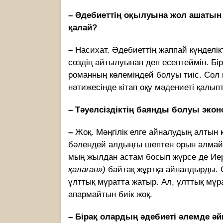
–
Әдебиеттің оқылуына жол ашатын 
қалай?
–
Насихат. Әдебиеттің жаппай күнделі
сөздің айтылуынан деп есептеймін. Бір
романның көлеміндей болуы тиіс. Сол 
нәтижесінде кітап оқу мәдениеті қалып
–
Тәуелсіздіктің баянды болуы экон
–
Жоқ. Мәңгілік елге айналудың алтын
бәлендей алдыңғы шептен орын алмай
мың жылдан астам босып жүрсе де И
қалаған»)
байтақ жұртқа айналдырды.
ұлттық мұратта жатыр. Ал, ұлттық мұрат
апармайтын биік жоқ.
–
Бірақ олардың әдебиеті әлемде әйг