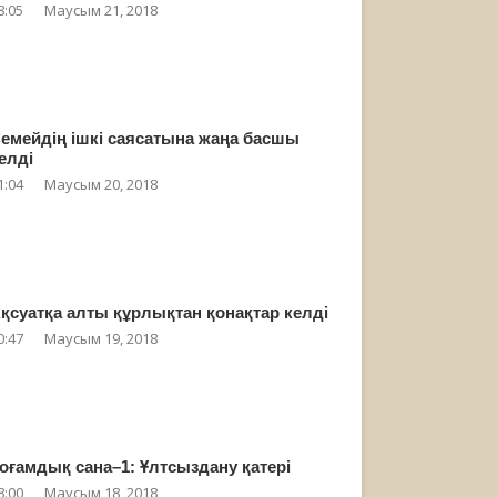
8:05
Маусым 21, 2018
емейдің ішкі саясатына жаңа басшы
елді
1:04
Маусым 20, 2018
қсуатқа алты құрлықтан қонақтар келді
0:47
Маусым 19, 2018
оғамдық сана–1: Ұлтсыздану қатері
8:00
Маусым 18, 2018