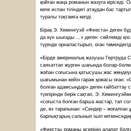
қойған жаңа романын жазуға кіріседі. 
келе испан тіліндегі атаудан бас тарт
туралы тоқтамға келді.
Бірақ Э. Хемингуэй «Фиеста» деген б
да күн шығады …» деген сөйлемді қоса
түрінде орналастырып, оған төмендегід
«Бірде америкалық жазушы Гертруда Ст
саяхаттап жүрген шағында болар-болм
жаһан соғысына қатысушы жас жөндеуш
шағымынан кейін гараж қожасы оған: «
болған адамсыңдар» деген ғайбаттау с
түкпірінде берік сақтап, Э. Хемингуэй
«соғыста болған барша жастар, тап сол
де, өз тарапынан: «Сендер – жоғалған
барлықтарың салынып ішіп кеткенсіңде
«Фиеста» романы әсерінің алапат болғ