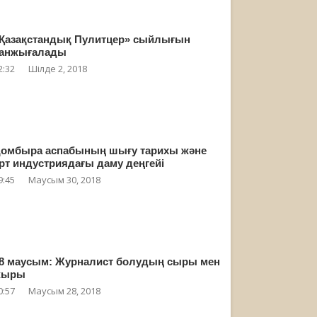
Қазақстандық Пулитцер» сыйлығын
анжығалады
2:32
Шілде 2, 2018
омбыра аспабының шығу тарихы және
рт индустриядағы даму деңгейі
9:45
Маусым 30, 2018
8 маусым: Журналист болудың сыры мен
жыры
0:57
Маусым 28, 2018