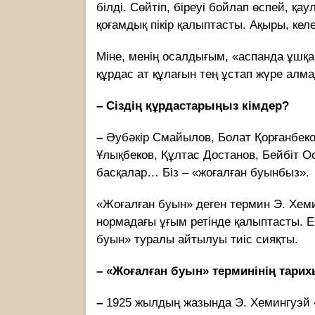
білді. Сөйтіп, біреуі бойлап өспей, қа
қоғамдық пікір қалыптасты. Ақыры, келе
Міне, менің осалдығым, «аспанда ұшқа
құрдас ат құлағын тең ұстап жүре алма
–
Сіздің құрдастарыңыз кімдер?
–
Әубәкір Смайылов, Болат Қорғанбеко
Ұлықбеков, Құлтас Достанов, Бейбіт 
басқалар… Біз – «жоғалған буынбыз».
«Жоғалған буын» деген термин Э. Хеми
нормадағы ұғым ретінде қалыптасты. Енд
буын» туралы айтылуы тиіс сияқты.
–
«Жоғалған буын» терминінің тарих
–
1925 жылдың жазында Э. Хемингуэй 