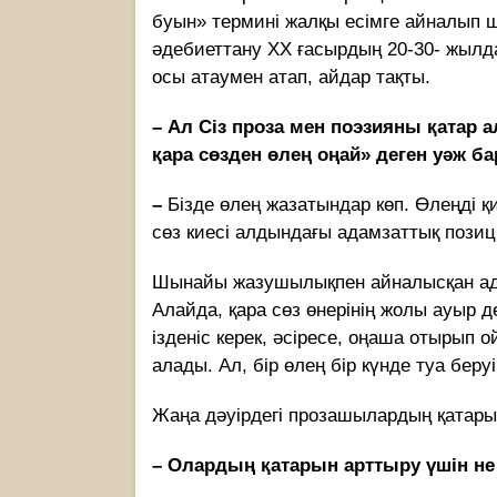
буын» термині жалқы есімге айналып шы
әдебиеттану ХХ ғасырдың 20-30- жылд
осы атаумен атап, айдар тақты.
–
Ал Сіз проза мен поэзияны қатар а
қара сөзден өлең оңай» деген уәж ба
–
Бізде өлең жазатындар көп. Өлеңді қ
сөз киесі алдындағы адамзаттық позици
Шынайы жазушылықпен айналысқан ада
Алайда, қара сөз өнерінің жолы ауыр д
ізденіс керек, әсіресе, оңаша отырып о
алады. Ал, бір өлең бір күнде туа беруі
Жаңа дәуірдегі прозашылардың қатары
–
Олардың қатарын арттыру үшін не 