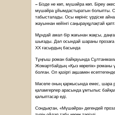
–
Бізде не көп, мүшәйра көп. Біреу әке
мүшәйра ұйымдастыратын болыпты. С
табысталады. Осы көрініс үрдіске ай
жауыннан кейінгі саңырауқұлақтай қапт
Мұндай амал бір жағынан жақсы, даңғ
шығады. Дәл осындай шараны прозаға 
ХХ ғасырдың басында
Тұңғыш роман байқауында Сұлтанмахм
Жомартбайдың «Қыз көрелік» романы ү
болған. Ол қазіргі ақшамен есептеген
Мәселе оның қаржысында емес, шара ре
қаламгерлер арасында ұмтылыс байқа
қалыптасар еді.
Сондықтан, «Мүшәйра» дегендей проза
түрін ойлап табу керек тәрізді.