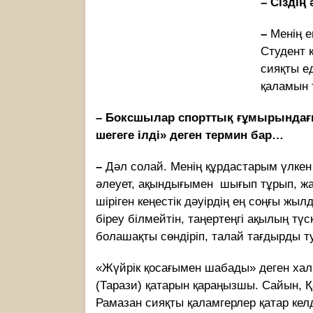
– Сіздің
–
Менің е
Студент к
сияқты е
қаламын т
–
Боксшылар спорттық ғұмырындағы
шегеге ілді» деген термин бар…
–
Дәл солай. Менің құрдастарым үлк
әлеует, ақындығымен шығып тұрып, жаз
шіріген кеңестік дәуірдің ең соңғы жылд
біреу білмейтін, таңертеңгі ақылың т
болашақты сөндіріп, талай тағдырды ту
«Жүйрік қосағымен шабады» деген хал
(Тарази) қатарын қараңызшы. Сайын, Қ
Рамазан сияқты қаламгерлер қатар келді