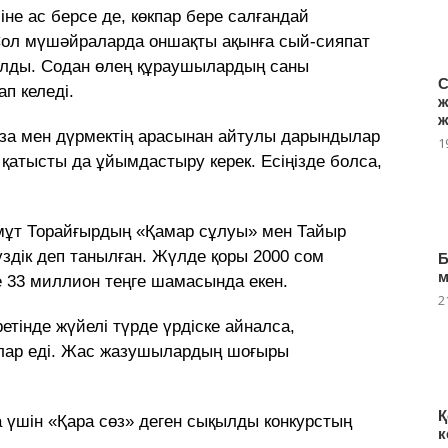
сіне ас берсе де, көкпар бере салғандай
ол мүшәйраларда оншақты ақынға сый-сияпат
налды. Содан өлең құраушылардың саны
С
ап келеді.
ж
ж
аза мен дүрмектің арасынан айтулы дарындылар
1
қатысты да ұйымдастыру керек. Есіңізде болса,
ұт Торайғырдың «Қамар сұлуы» мен Тайыр
здік деп танылған. Жүлде қоры 2000 сом
Б
де 33 миллион теңге шамасында екен.
2
тінде жүйелі түрде үрдіске айналса,
лар еді. Жас жазушылардың шоғыры
Қ
 үшін «Қара сөз» деген сықылды конкурстың
к