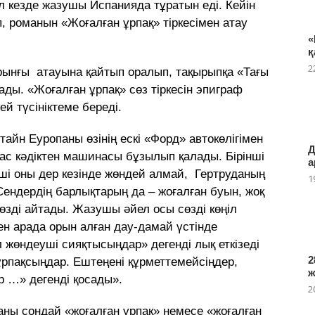
Ол кезде жазушы Испанияда тұратын еді. Кейін
ып, романын «Жоғалған ұрпақ» тіркесімен атау
«
қ
2
ұрынғы атауына қайтып оралып, тақырыпқа «Тағы
ды. «Жоғалған ұрпақ» сөз тіркесін эпиграф
ей түсініктеме береді.
айн Еуропаны өзінің ескі «Форд» автокөлігімен
Д
ас кәдіктен машинасы бұзылып қалады. Бірінші
а
і оны дер кезінде жөндей алмай, Гертруданың
1
Сендердің барлықтарың да – жоғалған буын, жоқ
өзді айтады. Жазушы әйел осы сөзді көңіл
мен арада орын алған дау-дамай үстінде
 жөндеуші сияқтысыңдар» дегенді лық еткізеді
2
 ұрпақсыңдар. Ештеңені құрметтемейсіңдер,
р …» дегенді қосады».
2
аны сондай «жоғалған ұрпақ» немесе «жоғалған