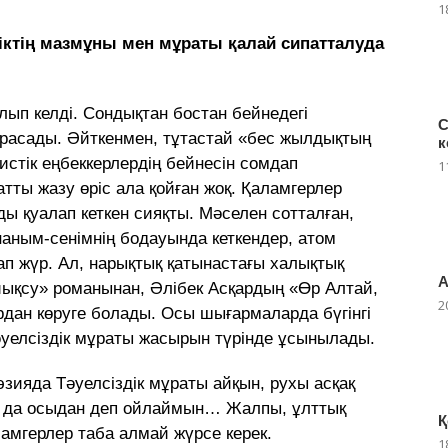
1
здіктің мазмұны мен мұраты қалай сипатталуда
алып келді. Сондықтан бостан бейнедегі
С
ырасады. Әйткенмен, тұтастай «бес жылдықтың
к
стік еңбеккерлердің бейнесін сомдап
1
тты жазу өріс ала қойған жоқ. Қаламгерлер
ды қуалап кеткен сияқты. Мәселен сотталған,
наным-сенімнің бодауында кеткендер, атом
п жүр. Ал, нарықтық қатынастағы халықтық
А
йықсу» романынан, Әлібек Асқардың «Өр Алтай,
2
ардан көруге болады. Осы шығармаларда бүгінгі
әуелсіздік мұраты жасырын түрінде ұсынылады.
зияда Тәуелсіздік мұраты айқын, рухы асқақ
 да осыдан деп ойлаймын… Жалпы, ұлттық
Қ
амгерлер таба алмай жүрсе керек.
1