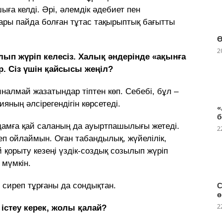
ға келді. Әрі, әлемдік әдебиет пен
ары пайда болған тұтас тақырыптық бағытты
Ө
2
лып жүріп келесіз. Халық әндерінде «ақынға
р. Сіз үшін қайсысы жеңіл?
иналмай жазатындар тіптен көп. Себебі, бұл –
яның әлсірегендігін көрсетеді.
«
б
мға қай саланың да ауыртпашылығы жетеді.
2
еп ойлаймын. Оған табандылық, жүйелілік,
й қорыту кезеңі үздік-создық созылып жүріп
 мүмкін.
 сиреп тұрғаны да сондықтан.
С
ө
2
істеу керек, жолы қалай?