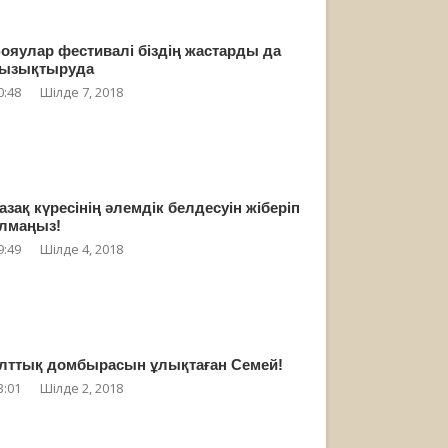
ояулар фестивалі біздің жастарды да
ызықтыруда
0:48
Шілде 7, 2018
азақ күресінің әлемдік белдесуін жіберіп
лмаңыз!
9:49
Шілде 4, 2018
лттық домбырасын ұлықтаған Семей!
3:01
Шілде 2, 2018