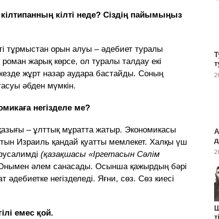
кілтипанның кілті неде? Сіздің пайымыңыз
кті тұрмыстан орын алуы – әдебиет туралы
Т
 роман жарық көрсе, ол туралы талдау екі
т
кезде жұрт назар аудара бастайды. Соның
2
тасуы әбден мүмкін.
омикаға негізделе ме?
 қазығы – ұлттық мұратта жатыр. Экономикасы
А
д
тын Израиль қандай қуатты мемлекет. Халқы үш
2
ерусалимді
(қазақшасы «Іргетасын Сәлім
 Онымен әлем санасады. Осынша қажырдың бәрі
 әдебиетке негізделеді. Яғни, сөз. Сөз киесі
Ш
ілі емес қой.
т