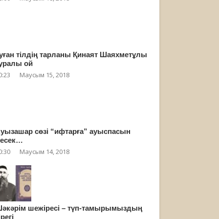
уған тілдің тарланы Қинаят Шаяхметұлы
уралы ой
0:23
Маусым 15, 2018
уызашар сөзі “ифтарға” ауыспасын
есек…
0:30
Маусым 14, 2018
әкәрім шежіресі – түп-тамырымыздың
ірегі