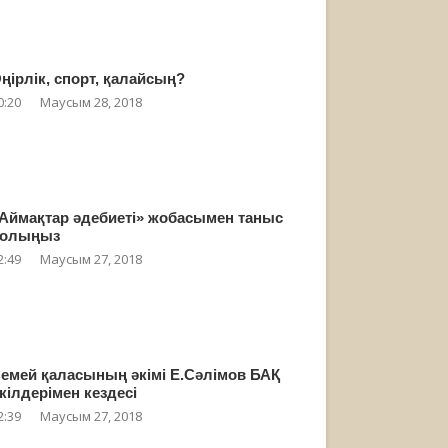
ңірлік, спорт, қалайсың?
0:20
Маусым 28, 2018
Аймақтар әдебиеті» жобасымен таныс
олыңыз
2:49
Маусым 27, 2018
емей қаласының әкімі Е.Сәлімов БАҚ
кілдерімен кездесі
2:39
Маусым 27, 2018