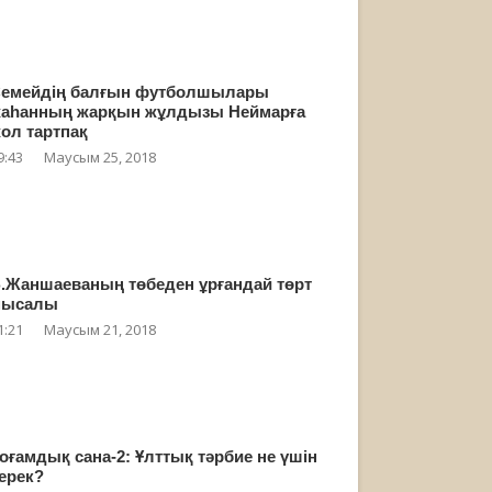
емейдің балғын футболшылары
аһанның жарқын жұлдызы Неймарға
ол тартпақ
9:43
Маусым 25, 2018
.Жаншаеваның төбеден ұрғандай төрт
мысалы
1:21
Маусым 21, 2018
оғамдық сана-2: Ұлттық тәрбие не үшін
ерек?