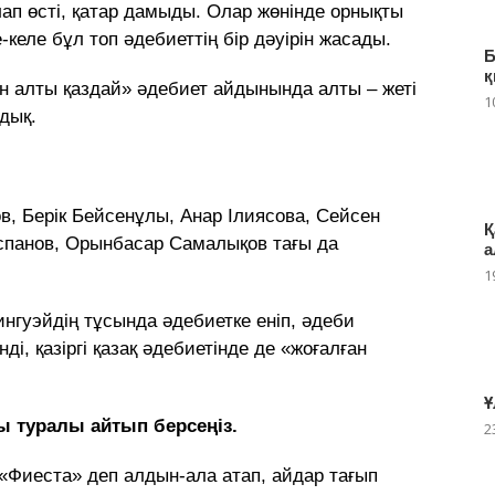
улап өсті, қатар дамыды. Олар жөнінде орнықты
-келе бұл топ әдебиеттің бір дәуірін жасады.
Б
қ
н алты қаздай» әдебиет айдынында алты – жеті
1
дық.
в, Берік Бейсенұлы, Анар Ілиясова, Сейсен
Қ
Оспанов, Орынбасар Самалықов тағы да
а
1
нгуэйдің тұсында әдебиетке еніп, әдеби
і, қазіргі қазақ әдебиетінде де «жоғалған
Ұ
ы туралы айтып берсеңіз.
2
«Фиеста» деп алдын-ала атап, айдар тағып