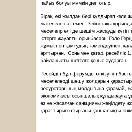
пайыз болуы мүмкін деп отыр.
Бірақ, екі жылдан бері құлдырап келе 
мәселелер аз емес. Зейнетақы қорынд
мәселелр әлі де шешім жасауды күтіп т
істерге жауапты орынбасары Голо Герц
жұмыспен қамтудың төмендеуінен, қала
арттырған. Сонымен қатар, ресейлік 1
байланысты шетелге қоныс аударған.
Ресейдің бұл форумды өткізуінің баст
мәселелерді шешу жолдарын қарастыру
ресурстарының молдығына қарамай, Ба
экономикасы осыншалық құлдырауға ұ
өзіне жасалған санкцияны жеңілдету ж
қарастырып отырғаны қаншалықты өнім