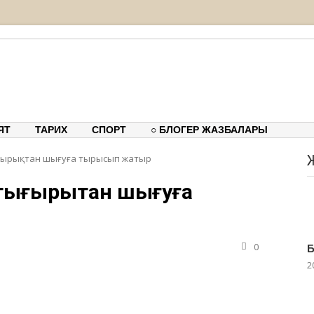
тық-танымдық порталы
ЯТ
ТАРИХ
СПОРТ
○ БЛОГЕР ЖАЗБАЛАРЫ
ғырықтан шығуға тырысып жатыр
тығырықтан шығуға
0
Б
2