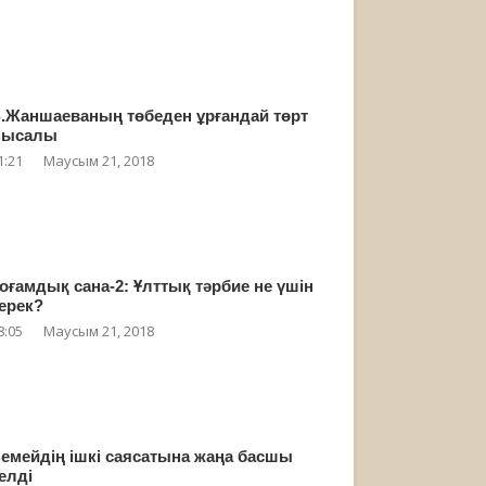
.Жаншаеваның төбеден ұрғандай төрт
мысалы
1:21
Маусым 21, 2018
оғамдық сана-2: Ұлттық тәрбие не үшін
ерек?
8:05
Маусым 21, 2018
емейдің ішкі саясатына жаңа басшы
елді