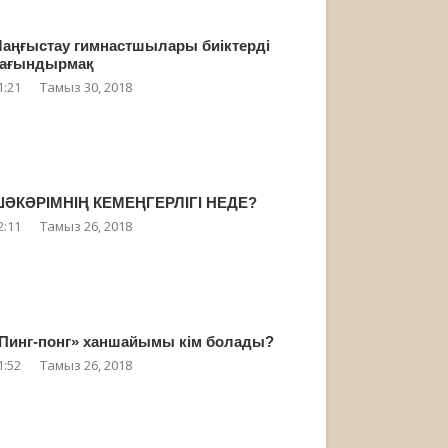
аңғыстау гимнастшылары биіктерді
ағындырмақ
1:21
Тамыз 30, 2018
ӘКӘРІМНІҢ КЕМЕҢГЕРЛІГІ НЕДЕ?
2:11
Тамыз 26, 2018
Пинг-понг» ханшайымы кім болады?
1:52
Тамыз 26, 2018