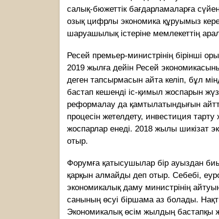
салық-бюжеттік бағдарламаларға сүйену
озық цифрлы экономика құруымыз кер
шаруашылық істеріне мемлекеттің арал
Ресей премьер-министрінің бірінші о
2019 жылға дейін Ресей экономикасыны
деген тапсырмасын айта келіп, бұл мін
бастап кешенді іс-қимыл жоспарын жү
реформалау да қамтылатындығын айтт
процесін жетелдету, инвестиция тарту
жоспарлар енеді. 2018 жылы шикізат эк
отыр.
Форумға қатысушылар бір ауыздан б
қарқын алмайды деп отыр. Себебі, еур
экономикалық даму министрінің айту
санының өсуі біршама аз болады. Нақ
Экономикалық өсім жылдың бастапқы ж