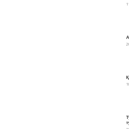
1
А
2
Қ
1
Т
т