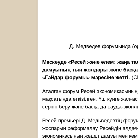
Д. Медведев форумында (ор
Мәскеуде «Ресей және әлем: жаңа т
дамуының тың жолдары және басқа д
«Гайдар форумы» мәресіне жетті.
(C
Аталған форум Ресей экономикасының
мақсатында өткізілген. Үш күнге жалға
серпін беру және басқа да сауда-экон
Ресей премьері Д. Медьведевтің фору
жоспарын реформалау Ресейдің алдағ
экономикасының жедел дамуы мен кем