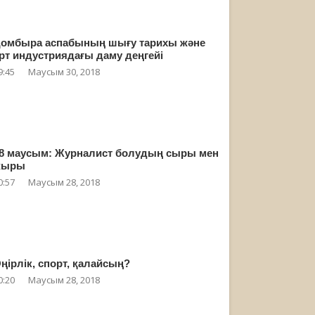
омбыра аспабының шығу тарихы және
рт индустриядағы даму деңгейі
9:45
Маусым 30, 2018
8 маусым: Журналист болудың сыры мен
жыры
0:57
Маусым 28, 2018
ңірлік, спорт, қалайсың?
0:20
Маусым 28, 2018