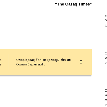
“The Qazaq Times”
«
б
2
С
ө
р
Олар Қазақ болып қалады, біз кім
2
з
болып барамыз?..
С
ж
ж
1