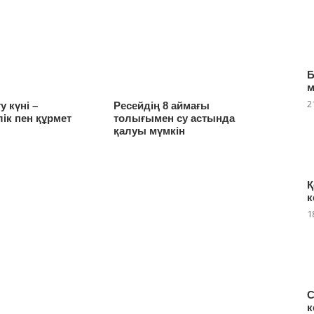
Б
2
у күні –
Ресейдің 8 аймағы
лік пен құрмет
толығымен су астында
қалуы мүмкін
Қ
к
1
С
к