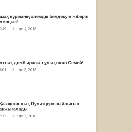
азақ күресінің әлемдік белдесуін жіберіп
лмаңыз!
9:49
Шілде 4, 2018
лттық домбырасын ұлықтаған Семей!
3:01
Шілде 2, 2018
Қазақстандық Пулитцер» сыйлығын
анжығалады
2:32
Шілде 2, 2018