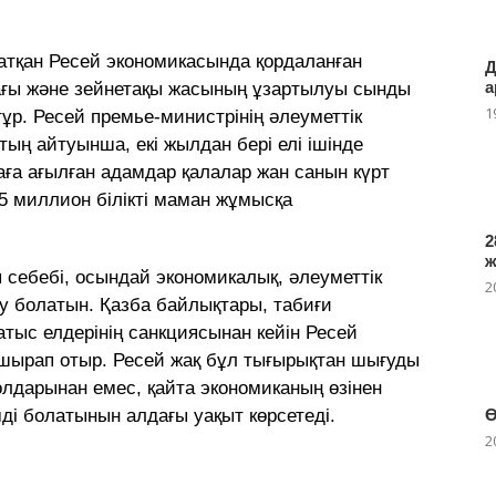
жатқан Ресей экономикасында қордаланған
Д
а
ағы және зейнетақы жасының ұзартылуы сынды
1
ұр. Ресей премье-министрінің әлеуметтік
тың айтуынша, екі жылдан бері елі ішінде
ға ағылған адамдар қалалар жан санын күрт
,5 миллион білікті маман жұмысқа
2
ы себебі, осындай экономикалық, әлеуметтік
2
 болатын. Қазба байлықтары, табиғи
тыс елдерінің санкциясынан кейін Ресей
шырап отыр. Ресей жақ бұл тығырықтан шығуды
олдарынан емес, қайта экономиканың өзінен
ді болатынын алдағы уақыт көрсетеді.
Ө
2