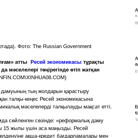
А
–
0
тада). Фото: The Russian Government
А
алғам» атты
Ресей экономикасы
тұрақты
а
а мәселелері төңірегінде өтіп жатқан
0
NFIN.COM\XINHUA08.COM)
 дамуының тың жолдарын қарастыру
сқан талқы-кеңес Ресей экономикасына
лмикалық мәселелерді талқылауды мақсат етті.
Б
қ
1
мда сөйленген сөзінде: «реформалық даму
ы 15 жылы үшін аса маңызды. Ресей
елденуіне ақша-кредит бағдарламалары мен