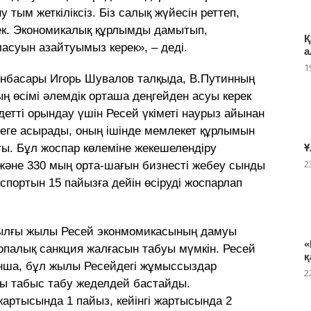
 тым жеткіліксіз. Біз салық жүйесін реттеп,
ек. Экономикалық құрлымды дамытып,
Қ
асуын азайтуымыз керек», – деді.
а
1
рынбасары Игорь Шувалов талқыда, В.Путинның
ң өсімі әлемдік орташа деңгейден асуы керек
детті орындау үшін Ресей үкіметі наурыз айынан
зеге асырады, оның ішінде мемлекет құрлымын
ы. Бұл жоспар көлеміне жекешелендіру
Ұ
2
 және 330 мың орта-шағын бизнесті жебеу сынды
спортын 15 пайызға дейін өсіруді жоспарлап
иылғы жылы Ресей эконмомикасының дамуы
«
опалық санкция жалғасын табуы мүмкін. Ресей
қ
ынша, бұл жылы Ресейдегі жұмыссыздар
2
ты табыс табу жеделдей бастайды.
артысында 1 пайыз, кейінгі жартысында 2