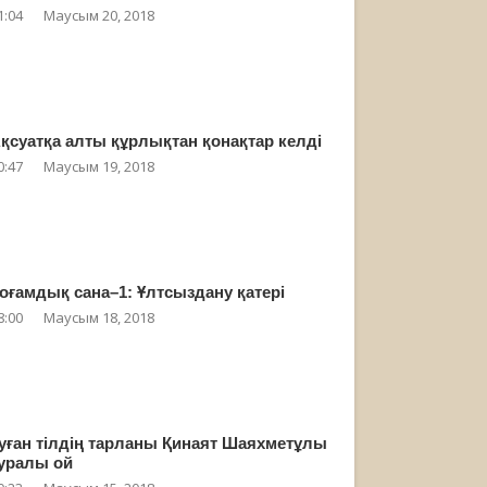
1:04
Маусым 20, 2018
қсуатқа алты құрлықтан қонақтар келді
0:47
Маусым 19, 2018
оғамдық сана–1: Ұлтсыздану қатері
8:00
Маусым 18, 2018
уған тілдің тарланы Қинаят Шаяхметұлы
уралы ой