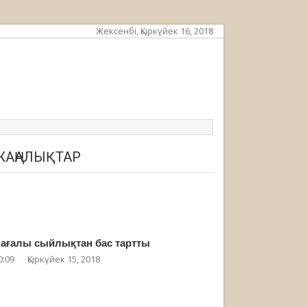
Жексенбі, Қыркүйек 16, 2018
ЖАҢАЛЫҚТАР
ағалы сыйлықтан бас тартты
0:09
Қыркүйек 15, 2018