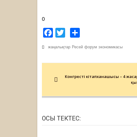
0
Facebook
Twitter
Share
жаңалықтар
Ресей
форум
экономикасы
Post
navigation
Конгрестің кітапханашысы – 4 жаса
қы
ОСЫ ТЕКТЕС: