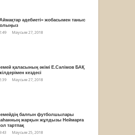
Аймақтар әдебиеті» жобасымен таныс
олыңыз
2:49
Маусым 27, 2018
емей қаласының әкімі Е.Сәлімов БАҚ
кілдерімен кездесі
2:39
Маусым 27, 2018
емейдің балғын футболшылары
аһанның жарқын жұлдызы Неймарға
ол тартпақ
9:43
Маусым 25, 2018