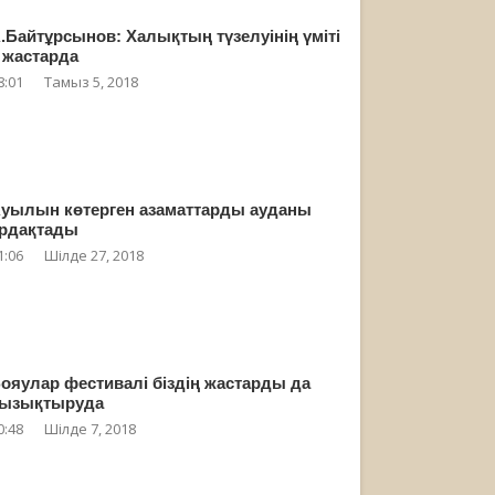
.Байтұрсынов: Халықтың түзелуінің үміті
 жастарда
8:01
Тамыз 5, 2018
уылын көтерген азаматтарды ауданы
рдақтады
1:06
Шілде 27, 2018
ояулар фестивалі біздің жастарды да
ызықтыруда
0:48
Шілде 7, 2018