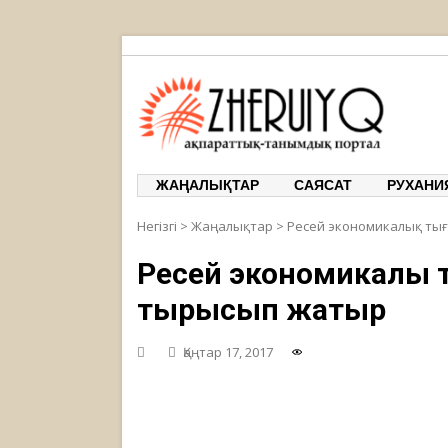
ЖЕРҰЙЫҚ
ақпарат
ЖАҢАЛЫҚТАР
САЯСАТ
РУХАНИ
Негізгі
>
Жаңалықтар
>
Ресей экономикалық ты
Ресей экономикалық 
тырысып жатыр
Қаңтар 17, 2017