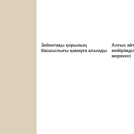
Зейнетақы қорының
Алғыс айт
басшылығы қамауға алынды
мейірімді
мерекесі