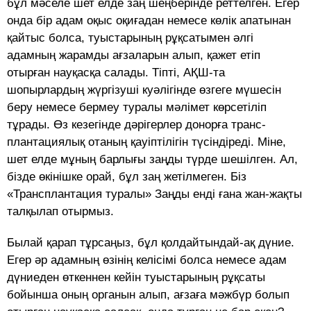
бұл мәселе шет елде заң шең­берінде реттелген. Егер
онда бір адам оқыс оқиғадан немесе көлік апатынан
қайтыс болса, туыстарының рұқсатымен әлгі
адамның жарамды ағзаларын алып, қажет етіп
отырған науқасқа салады. Тіпті, АҚШ-та
шопырлардың жүргізуші куәлігінде өзгеге мүшесін
беру немесе бермеу туралы мәлімет көрсетіліп
тұрады. Өз кезегінде дәрігерлер донорға транс­
плантациялық отаның қауіптілігін түсіндіреді. Міне,
шет елде мұның барлығы заңды түрде шешіл­ген. Ал,
бізде өкінішке орай, бұл заң жетіл­меген. Біз
«Трансплан­тация туралы» Заңды енді ғана жан-жақты
талқылап отырмыз.
Былай қарап тұрсаңыз, бұл қол­дайтындай-ақ дүние.
Егер әр адамның өзінің келісімі болса немесе адам
дүниеден өткеннен кейін туыстарының рұқсаты
бойынша оның органын алып, ағзаға мәжбүр болып