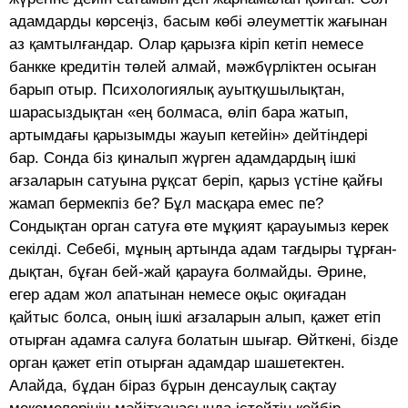
адамдарды көрсеңіз, басым көбі әлеуметтік жағынан
аз қамтылғандар. Олар қарызға кіріп кетіп немесе
банкке кредитін төлей алмай, мәжбүрліктен осыған
барып отыр. Психологиялық ауытқушылықтан,
шарасыздықтан «ең болмаса, өліп бара жатып,
артымдағы қарызымды жауып кетейін» дейтіндері
бар. Сонда біз қиналып жүрген адамдардың ішкі
ағзаларын сатуына рұқсат беріп, қарыз үстіне қайғы
жамап бермекпіз бе? Бұл масқара емес пе?
Сондықтан орган сатуға өте мұқият қарауымыз керек
секілді. Себе­бі, мұның артында адам тағдыры тұрған­
дықтан, бұған бей-жай қарауға болмайды. Әрине,
егер адам жол апатынан немесе оқыс оқиғадан
қайтыс болса, оның ішкі ағзаларын алып, қажет етіп
отырған адамға салуға болатын шығар. Өйткені, бізде
орган қажет етіп отырған адамдар шашетектен.
Алайда, бұдан біраз бұрын денсаулық сақтау