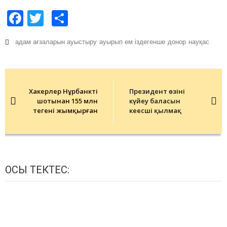
Facebook
Twitter
Share
адам ағзаларын ауыстыру
ауырып ем іздегенше
донор
науқас
Post
navigation
Хакерлер Нұрбанктің
Президент өзінің
шотынан 155 млн
күйеу баласын
теңгені жымқырған
кеңесші қылмақ
ОСЫ ТЕКТЕС: