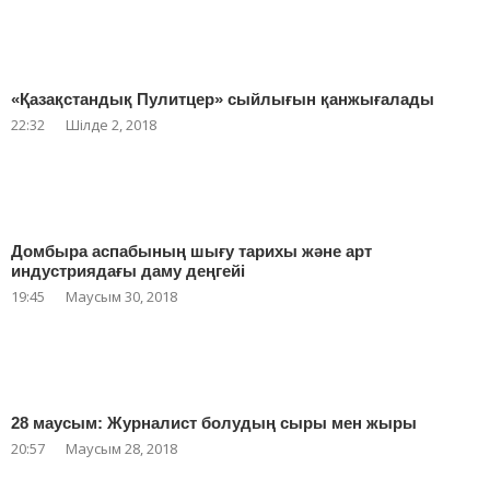
«Қазақстандық Пулитцер» сыйлығын қанжығалады
22:32
Шілде 2, 2018
Домбыра аспабының шығу тарихы және арт
индустриядағы даму деңгейі
19:45
Маусым 30, 2018
28 маусым: Журналист болудың сыры мен жыры
20:57
Маусым 28, 2018