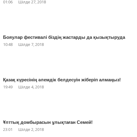
01:06
Шілде 27, 2018
Бояулар фестивалі біздің жастарды да қызықтыруда
10:48
Шілде 7, 2018
Қазақ күресінің әлемдік белдесуін жіберіп алмаңыз!
19:49
Шілде 4, 2018
Ұлттық домбырасын ұлықтаған Семей!
23:01
Шілде 2, 2018