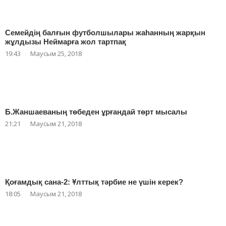
Семейдің балғын футболшылары жаһанның жарқын
жұлдызы Неймарға жол тартпақ
19:43
Маусым 25, 2018
Б.Жаншаеваның төбеден ұрғандай төрт мысалы
21:21
Маусым 21, 2018
Қоғамдық сана-2: Ұлттық тәрбие не үшін керек?
18:05
Маусым 21, 2018