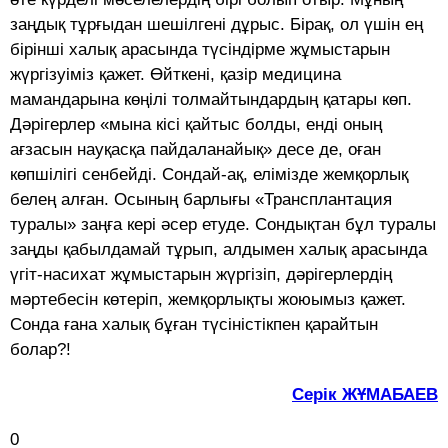
заңдық тұрғыдан шешілгені дұрыс. Бірақ, ол үшін ең
бірінші халық арасында түсіндірме жұмыстарын
жүргізуіміз қажет. Өйткені, қазір медицина
мамандарына көңілі толмайтындардың қатары көп.
Дәрігерлер «мына кісі қайтыс болды, енді оның
ағзасын науқасқа пайдаланайық» десе де, оған
көпшілігі сенбейді. Сондай-ақ, елімізде жемқорлық
белең алған. Осының барлығы «Транс­плантация
туралы» заңға кері әсер етуде. Сондықтан бұл туралы
заңды қабылдамай тұрып, алдымен халық арасында
үгіт-насихат жұмыстарын жүргізіп, дәрігер­лердің
мәртебесін көтеріп, жемқорлықты жоюымыз қажет.
Сонда ғана халық бұған түсіністікпен қарайтын
болар?!
Серік ЖҰМАБАЕВ
0