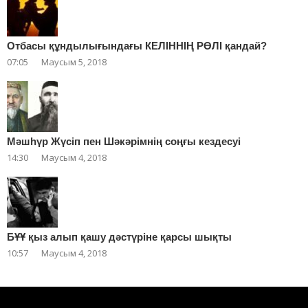
Отбасы құндылығындағы КЕЛІННІҢ РӨЛІ қандай?
07:05
Маусым 5, 2018
Мәшһүр Жүсіп пен Шәкәрімнің соңғы кездесуі
14:30
Маусым 4, 2018
БҰҰ қыз алып қашу дәстүріне қарсы шықты
10:57
Маусым 4, 2018