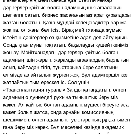
мекемелерінің мәйітханасында істейтін кейбір
дәрігерлер қайтыс болған адамның ішкі ағзаларын
шет елге сатып, бизнес жасағанын ақпарат құралдары
жазған болатын. Қазір мұндай келеңсіз­діктер бар ма-
жоқ па, ол жағы белгісіз. Бірақ мәйітханада жұмыс
істейтін дәрі­герлер өз қызметіне адал деп айту қиын.
Сондықтан мұны тоқтатып, бақылауды күшейткеніміз
жөн-ау. Мәйітханадағы дәрігерлер қайтыс болған
адамның ішін жарып, жарамды ағзалардың барлығын
алып, қайтадан тігіп, туыстарына бере салатыны
елімізде аз айтылып жүрген жоқ. Бұл адамгершілікке
жатпайтын тым өрескел іс. Сол үшін
«Трансплантация туралы» Заңды қатаңдатып, өлген
адамның о дүниедегі рухына тыныштық беруіміз
қажет. Ал қайтыс болған адамның мүшесі біреуге аса
қажет болып жатса, онда арнайы комиссияның
шешімімен, өлген адамның туыстарының рұқсатымен
ғана беруіміз керек. Бұл мәселені кезінде академик