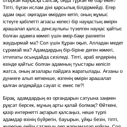
отырған науқасқа салсақ, онда тұрған не бар екен?
Тіпті, бұған ислам діні қарсылық білдірмейді. Егер
адам оқыс оқиғадан өмірден кетіп, оның жұмыс
істеуге қабілетті ағзасы келесі бір нау­қастың өмірін
арашалап қалса, денсаулығы түзелген науқас қайтыс
болған адамға көмегі үшін өмір-бақи рахметін
жаудырмай ма? Сол үшін Құран оқып, Алладан медет
сұрамай ма? Адамдардың бір-біріне деген көмегі,
ілтипаты осындайда сезіледі. Тіпті, араб елдерінің
өзінде қайтыс болған адамның туыстары келісіп
жатса, оның ағзалары пайдаға жаратылады. Ағзаны о
дүниеге алып кеткенше, өзгенің өмірін арашалап
қалған әлдеқайда сауап іс емес пе?!
Бірақ, адамдардың өз органдарын сатуына заңмен
рұқсат берсек, мұның арты қалай болмақ? Өйткені,
қазір интернетті ақтарып қалсаңыз, неше түрлі
адамдар өзінің бүйрегін, бауырын, ұйқы безін, тіпті,
жүрегіне дейін сатамын деп жарнамалап қойған. Сол