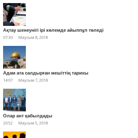
Ақтау шенеунігі ірі көлемде айыппұл төледі
07:30
Маусым 8, 2018
Адам ата салдырған мешіттің тарихы
14:07
Маусым 7, 2018
Олар ант қабылдады
20:52
Маусым 5, 2018