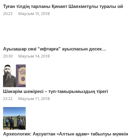
Туған тілдің тарланы Қинаят Шаяхметұлы туралы ой
20:23
Маусым 15, 2018
Ауызашар сөзі “ифтарға” ауыспасын десек…
20:30
Маусым 14, 2018
Шәкәрім шежіресі – түп-тамырымыздың тірегі
23:22
Маусым 11, 2018
Археология: Ақсуаттан «Алтын адам» табылуы мүмкін