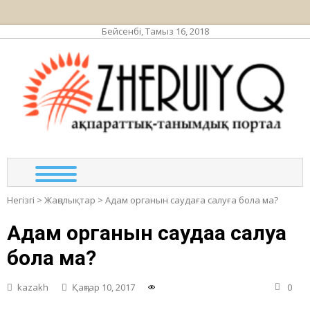
Бейсенбі, Тамыз 16, 2018
ЖЕР
ақпа
та
по
Негізгі
>
Жаңалықтар
>
Адам органын саудаға салуға бола ма?
Адам органын саудаға салуға
бола ма?
kazakh
Қаңтар 10, 2017
0