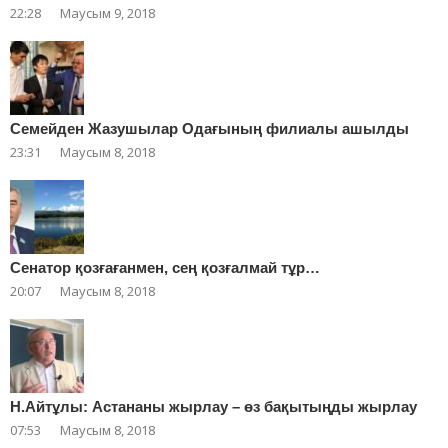
22:28
Маусым 9, 2018
Cемейден Жазушылар Одағының филиалы ашылды
23:31
Маусым 8, 2018
Сенатор қозғағанмен, сең қозғалмай тұр…
20:07
Маусым 8, 2018
Н.Айтұлы: Астананы жырлау – өз бақытыңды жырлау
07:53
Маусым 8, 2018