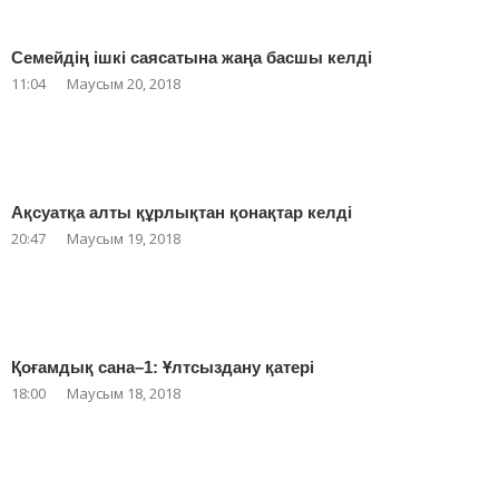
Семейдің ішкі саясатына жаңа басшы келді
11:04
Маусым 20, 2018
Ақсуатқа алты құрлықтан қонақтар келді
20:47
Маусым 19, 2018
Қоғамдық сана–1: Ұлтсыздану қатері
18:00
Маусым 18, 2018