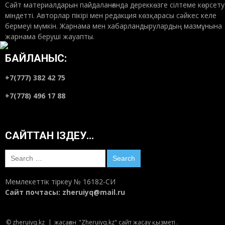
Сайт материалдарын пайдаланғанда дереккөзге сілтеме көрсету
міндетті. Авторлар пікірі мен редакция көзқарасы сәйкес келе
бермеуі мүмкін. Жарнама мен хабарландырулардың мазмұнына
жарнама беруші жауапты.
БАЙЛАНЫС:
+7(777) 382 42 75
+7(778) 496 17 88
САЙТТАН ІЗДЕУ…
Search
for:
Мемлекеттік тіркеу № 16182-СИ
Сайт почтасы:
zheruiyq@mail.ru
© zheruiyq.kz
|
жасаған
"Zheruiyq.kz" сайт жасау қызметі
.