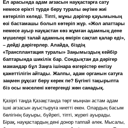
Ел арасында адам ағзасын науқастарға сату
немесе ерікті түрде беру туралы әңгіме жиі
көтеріліп келеді. Тіпті, мұны дәрігер қауымының
өзі бастамашы болып көтеріп жүр. «Жол апаттары
немесе ауыр науқастан көз жұмған адамның дене
мүшелері талай адамның өмірін сақтап қалар еді»,
– дейді дәрігерлер. Алайда, біздің
«Трансплантация туралы» Заңымыздың кейбір
баптарында шикілік бар. Сондықтан да дәрігер
мамандар бұл Заңға ішінара өзгерістер енгізу
қажеттілігін айтады. Жалпы, адам органын сатуға
заңмен рұқсат беру керек пе? Бүгінгі тақырыпта
біз осы мәселені көтергенді жөн санадық.
Қазіргі таңда Қазақстанда төрт мыңнан астам адам
ішкі ағзасын ауыстыруға ниетті екен. Олардың басым
бөлігінің бауыры, бүйрегі, тіпті, жүрегі ауырады.
Бірақ, науқастардың дені донор таппай әлек. Мысалы,