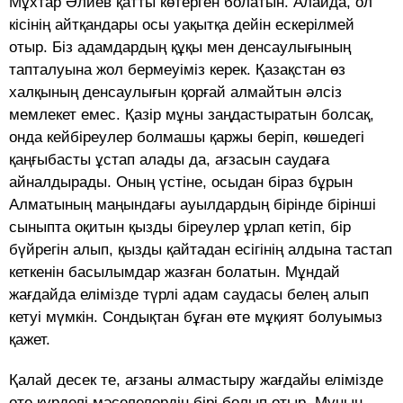
Мұхтар Әлиев қатты көтерген болатын. Алайда, ол
кісінің айтқандары осы уақытқа дейін ескерілмей
отыр. Біз адамдардың құқы мен денсаулығының
тапталуына жол бермеуіміз керек. Қазақ­стан өз
халқының денсаулығын қорғай алмайтын әлсіз
мемлекет емес. Қазір мұны заңдастыратын болсақ,
онда кейбіреулер болмашы қаржы беріп, көшедегі
қаңғы­басты ұстап алады да, ағзасын саудаға
айналдырады. Оның үстіне, осыдан біраз бұрын
Алматының маңындағы ауылдардың бірінде бірінші
сыныпта оқитын қызды біреулер ұрлап кетіп, бір
бүйрегін алып, қызды қайтадан есігінің алдына тастап
кеткенін басы­лымдар жазған болатын. Мұндай
жағдайда елімізде түрлі адам саудасы белең алып
кетуі мүмкін. Сон­дықтан бұған өте мұқият болуымыз
қажет.
Қалай десек те, ағзаны алмастыру жағдайы елімізде
өте күрделі мәселелердің бірі болып отыр. Мұның