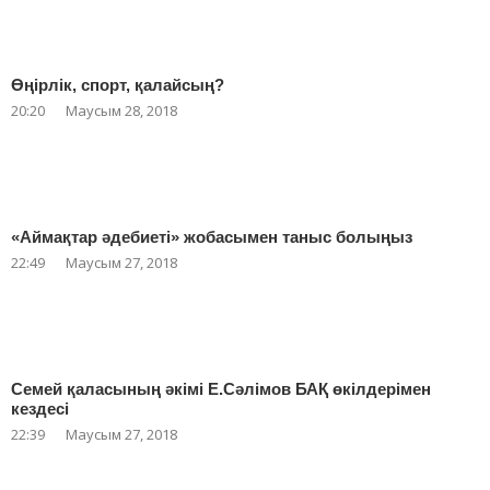
Өңірлік, спорт, қалайсың?
20:20
Маусым 28, 2018
«Аймақтар әдебиеті» жобасымен таныс болыңыз
22:49
Маусым 27, 2018
Семей қаласының әкімі Е.Сәлімов БАҚ өкілдерімен
кездесі
22:39
Маусым 27, 2018