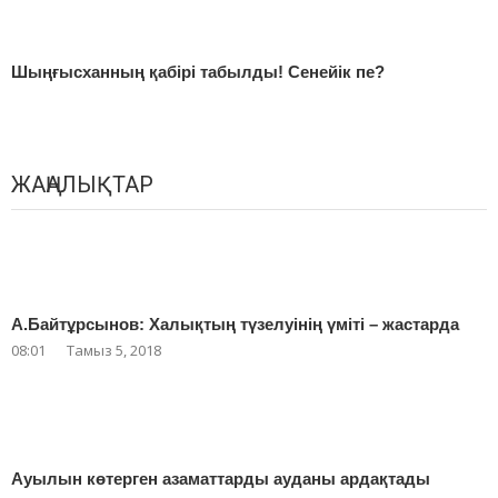
Шыңғысханның қабірі табылды! Сенейік пе?
ЖАҢАЛЫҚТАР
А.Байтұрсынов: Халықтың түзелуінің үміті – жастарда
08:01
Тамыз 5, 2018
Ауылын көтерген азаматтарды ауданы ардақтады