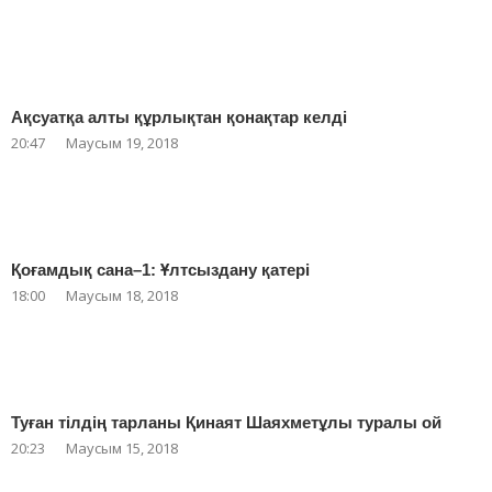
Ақсуатқа алты құрлықтан қонақтар келді
20:47
Маусым 19, 2018
Қоғамдық сана–1: Ұлтсыздану қатері
18:00
Маусым 18, 2018
Туған тілдің тарланы Қинаят Шаяхметұлы туралы ой
20:23
Маусым 15, 2018