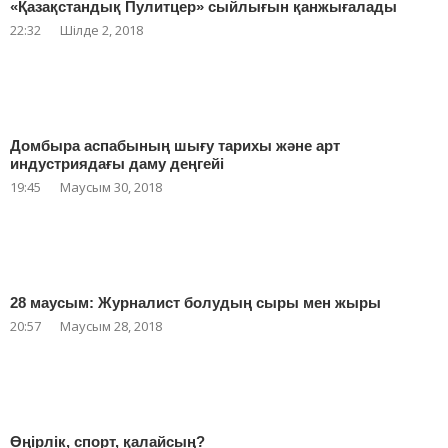
«Қазақстандық Пулитцер» сыйлығын қанжығалады
22:32
Шілде 2, 2018
Домбыра аспабының шығу тарихы және арт
индустриядағы даму деңгейі
19:45
Маусым 30, 2018
28 маусым: Журналист болудың сыры мен жыры
20:57
Маусым 28, 2018
Өңірлік, спорт, қалайсың?