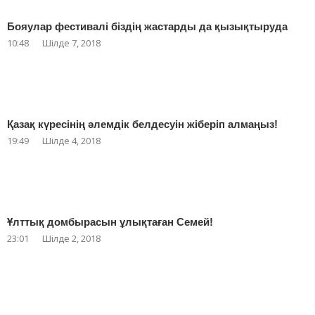
Бояулар фестивалі біздің жастарды да қызықтыруда
10:48
Шілде 7, 2018
Қазақ күресінің әлемдік белдесуін жіберіп алмаңыз!
19:49
Шілде 4, 2018
Ұлттық домбырасын ұлықтаған Семей!
23:01
Шілде 2, 2018