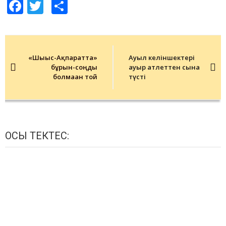
Facebook
Twitter
Share
Post
navigation
«Шығыс-Ақпаратта»
Ауыл келіншектері
бұрын-соңды
ауыр атлеттен сынға
болмаған той
түсті
ОСЫ ТЕКТЕС: