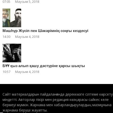
07:05
Маусым 5, 2018
Мәшһүр Жүсіп пен Шәкәрімнің соңғы кездесуі
14:30
Маусым 4, 2018
БҰҰ қыз алып қашу дәстүріне қарсы шықты
10:57
Маусым 4, 2018
Сайт материалдарын пайдаланғанда дереккөзге сілтеме көрсету
міндетті. Авторлар пікірі мен редакция көзқарасы сәйкес келе
бермеуі мүмкін. Жарнама мен хабарландырулардың мазмұнына
жарнама беруші жауапты.