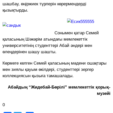
шашбау, өңіржиек түрлерін көрермендерді
қызықтырды.
Сонымен қатар Семей
қаласының Шәкәрім атындағы мемлекеттік
университетінің студенттері Абай әндері мен
өлеңдерінен шашу шашты.
Көрмеге келген Семей қаласының мәдени ошақтары
мен зиялы қауым өкілдері, студенттері зергер
коллекциясын қызыға тамашалады.
Абайдың “Жидебай-Бөрілі” мемлекеттік қорық-
музейі
0