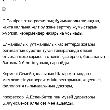
С.Бәшіров этнографиялық бұйымдарды жинақтап,
қайта қалпына келтіру және зерттеу жұмыстарын
жүргізіп, көрермендер назарына ұсынады.
Елжандылық, ұлтжандылық қасиеттерді жоғары
бағалайтын суретші туған топырағында өткізіп
отырған жеке көрмесін өткенін қастерлеп, болашағын
бағамдай білетін ұрпаққа арнайды.
Көрмені Семей қаласының Шәкәрім атындағы
мемлекеттік университетінің ректорының кеңесшісі,
филология ғылымдарының докторы,
профессор А.Еспенбетов пен музей директоры
Б.Жүнісбеков алғы сөзімен ашылды.