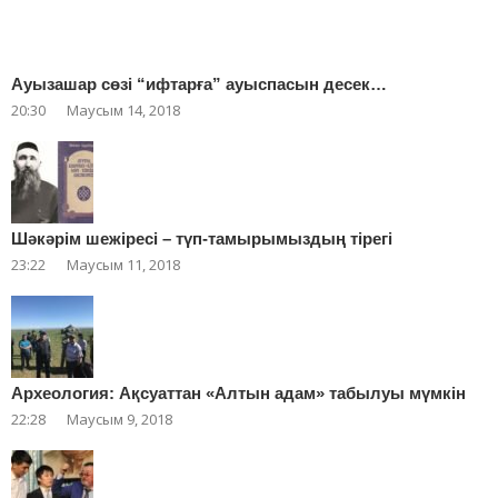
Ауызашар сөзі “ифтарға” ауыспасын десек…
20:30
Маусым 14, 2018
Шәкәрім шежіресі – түп-тамырымыздың тірегі
23:22
Маусым 11, 2018
Археология: Ақсуаттан «Алтын адам» табылуы мүмкін
22:28
Маусым 9, 2018