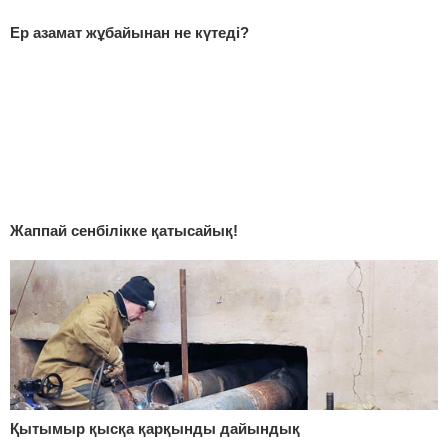
Ер азамат жұбайынан не күтеді?
Жаппай сенбілікке қатысайық!
Қытымыр қысқа қарқынды дайындық