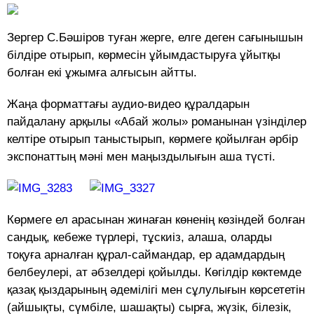
Зергер С.Бәшіров туған жерге, елге деген сағынышын
білдіре отырып, көрмесін ұйымдастыруға ұйытқы
болған екі ұжымға алғысын айтты.
Жаңа форматтағы аудио-видео құралдарын
пайдалану арқылы «Абай жолы» романынан үзінділер
келтіре отырып таныстырып, көрмеге қойылған әрбір
экспонаттың мәні мен маңыздылығын аша түсті.
Көрмеге ел арасынан жинаған көненің көзіндей болған
сандық, кебеже түрлері, тұскиіз, алаша, оларды
тоқуға арналған құрал-саймандар, ер адамдардың
белбеулері, ат әбзелдері қойылды. Көгілдір көктемде
қазақ қыздарының әдемілігі мен сұлулығын көрсететін
(айшықты, сүмбіле, шашақты) сырға, жүзік, білезік,