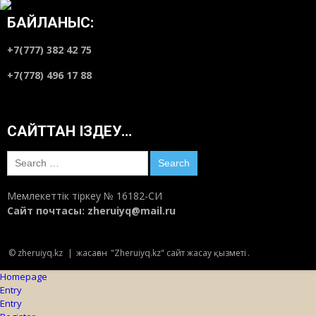
БАЙЛАНЫС:
+7(777) 382 42 75
+7(778) 496 17 88
САЙТТАН ІЗДЕУ…
Search
for:
Мемлекеттік тіркеу № 16182-СИ
Сайт почтасы:
zheruiyq@mail.ru
© zheruiyq.kz
|
жасаған
"Zheruiyq.kz" сайт жасау қызметі
.
Homepage
Entry
Entry