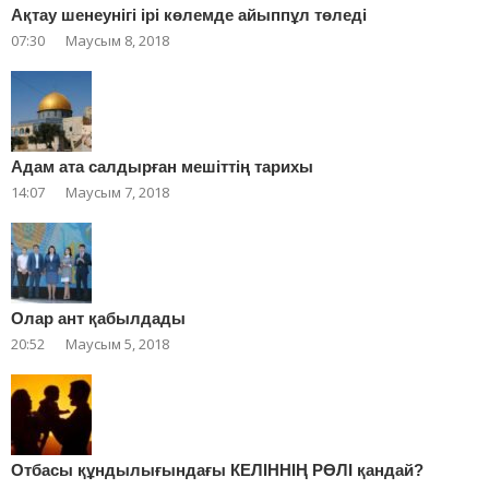
Ақтау шенеунігі ірі көлемде айыппұл төледі
07:30
Маусым 8, 2018
Адам ата салдырған мешіттің тарихы
14:07
Маусым 7, 2018
Олар ант қабылдады
20:52
Маусым 5, 2018
Отбасы құндылығындағы КЕЛІННІҢ РӨЛІ қандай?