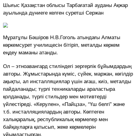
Шығыс Қазақстан облысы Тарбағатай ауданы Ақжар
ауылында дүниеге келген суретші Сержан
Мұратұлы Бәшіров Н.В.Гоголь атындағы Алматы
көркемсурет училищесін бітіріп, металды көркем
еңдеу маманы атанды.
Ол – этноавангард стиліндегі зергерлік бұйымдардың
авторы. Жұмыстарында күміс, сүйек, маржан, көгілдір
ақықты, ал инсталляциялар үшін ағаш, киіз, металды
пайдаланады; түрлі техникаларды араластыра
қолданады, түрлі стильдер мен мотивтерді
үйлестіреді. «Керулен», «Пайцза», “Үш белгі” және
т.б. инсталляциялардың авторы. Көптеген
халықаралық, республикалық көрмелер мен
байқауларға қатысып, жеке көрмелерін
ұйымдастырған.