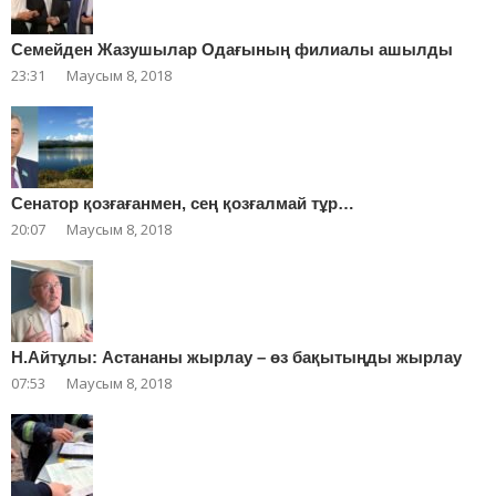
Cемейден Жазушылар Одағының филиалы ашылды
23:31
Маусым 8, 2018
Сенатор қозғағанмен, сең қозғалмай тұр…
20:07
Маусым 8, 2018
Н.Айтұлы: Астананы жырлау – өз бақытыңды жырлау
07:53
Маусым 8, 2018