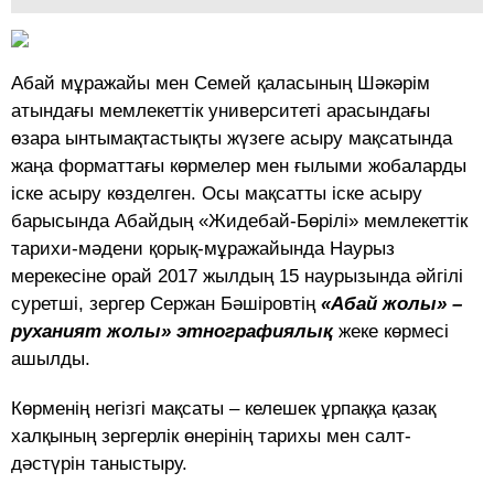
Абай мұражайы мен Семей қаласының Шәкәрім
атындағы мемлекеттік университеті арасындағы
өзара ынтымақтастықты жүзеге асыру мақсатында
жаңа форматтағы көрмелер мен ғылыми жобаларды
іске асыру көзделген. Осы мақсатты іске асыру
барысында Абайдың «Жидебай-Бөрілі» мемлекеттік
тарихи-мәдени қорық-мұражайында Наурыз
мерекесіне орай 2017 жылдың 15 наурызында әйгілі
суретші, зергер Сержан Бәшіровтің
«Абай жолы» –
руханият жолы» этнографиялық
жеке көрмесі
ашылды.
Көрменің негізгі мақсаты – келешек ұрпаққа қазақ
халқының зергерлік өнерінің тарихы мен салт-
дәстүрін таныстыру.