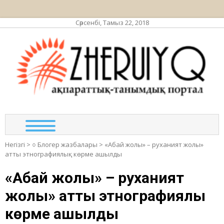
Сәрсенбі, Тамыз 22, 2018
ЖЕР
ақпа
та
по
Негізгі
>
○ Блогер жазбалары
>
«Абай жолы» – руханият жолы»
атты этнографиялық көрме ашылды
«Абай жолы» – руханият
жолы» атты этнографиялық
көрме ашылды