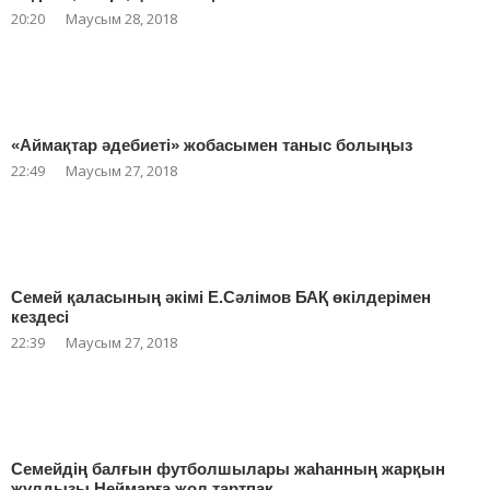
20:20
Маусым 28, 2018
«Аймақтар әдебиеті» жобасымен таныс болыңыз
22:49
Маусым 27, 2018
Семей қаласының әкімі Е.Сәлімов БАҚ өкілдерімен
кездесі
22:39
Маусым 27, 2018
Семейдің балғын футболшылары жаһанның жарқын
жұлдызы Неймарға жол тартпақ