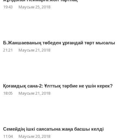
19:43
Маусым 25, 2018
Б.Жаншаеваның төбеден ұрғандай төрт мысалы
21:21
Маусым 21, 2018
Қоғамдық сана-2: Ұлттық тәрбие не үшін керек?
18:05
Маусым 21, 2018
Семейдің ішкі саясатына жаңа басшы келді
11:04
Маусым 20, 2018