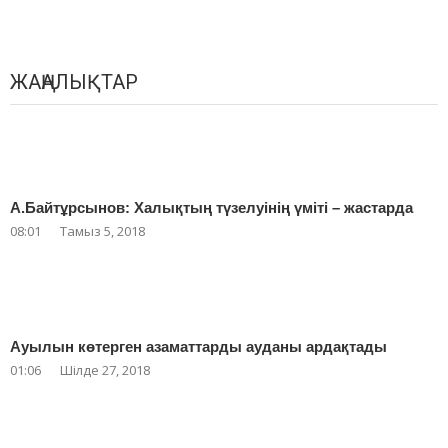
ЖАҢАЛЫҚТАР
А.Байтұрсынов: Халықтың түзелуінің үміті – жастарда
08:01
Тамыз 5, 2018
Ауылын көтерген азаматтарды ауданы ардақтады
01:06
Шілде 27, 2018