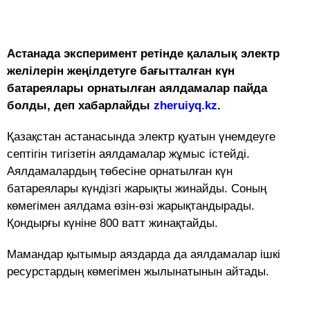
Астанада эксперимент ретінде қалалық электр
желілерін жеңілдетуге бағытталған күн
батареялары орнатылған аялдамалар пайда
болды, деп хабарлайды
zheruiyq.kz
.
Қазақстан астанасында электр қуатын үнемдеуге
септігін тигізетін аялдамалар жұмыс істейді.
Аялдамалардың төбесіне орнатылған күн
батареялары күндізгі жарықты жинайды. Соның
көмегімен аялдама өзін-өзі жарықтандырады.
Қондырғы күніне 800 ватт жинақтайды.
Мамандар қытымыр аяздарда да аялдамалар ішкі
ресурстардың көмегімен жылынатынын айтады.