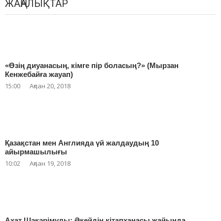
ЖАҢАЛЫҚТАР
«Өзің диуанасың, кімге пір боласың?» (Мырзан
Кенжебайға жауап)
15:00
Ақпан 20, 2018
Қазақстан мен Англияда үй жалдаудың 10
айырмашылығы
10:02
Ақпан 19, 2018
Ахат Шәкәрімұлы: Әкейдің кітапханасы жайында