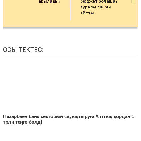
арылады?
бюджет болашағы
туралы пікірін
айтты
ОСЫ ТЕКТЕС:
Назарбаев банк секторын сауықтыруға Ұлттық қордан 1
трлн теңге бөлді