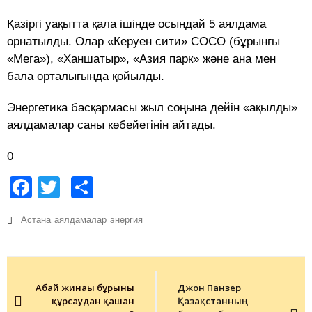
Қазіргі уақытта қала ішінде осындай 5 аялдама
орнатылды. Олар «Керуен сити» СОСО (бұрынғы
«Мега»), «Ханшатыр», «Азия парк» және ана мен
бала орталығында қойылды.
Энергетика басқармасы жыл соңына дейін «ақылды»
аялдамалар саны көбейетінін айтады.
0
Facebook
Twitter
Share
Астана
аялдамалар
энергия
Post
navigation
Абай жинағы бұрынғы
Джон Панзер
құрсаудан қашан
Қазақстанның