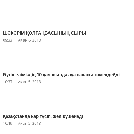
ШӘКӘРІМ ҚОЛТАҢБАСЫНЫҢ СЫРЫ
09:33
Ақпан 6, 2018
Бүгін еліміздің 10 қаласында ауа сапасы төмендейді
10:37
Ақпан 5, 2018
Қазақстанда қар түсіп, жел күшейеді
10:19
Ақпан 5, 2018