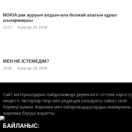
NOKIA рак ауруын алдын-ала болжай алатын құрал
шығармақшы
22:21
Қаңтар 29, 2018
МЕН НЕ ІСТЕМЕДІМ?
20:45
Қаңтар 28, 2018
Сайт материалдарын пайдаланғанда дереккөзге сілтеме көрсету
міндетті. Авторлар пікірі мен редакция көзқарасы сәйкес келе
бермеуі мүмкін. Жарнама мен хабарландырулардың мазмұнына
жарнама беруші жауапты.
БАЙЛАНЫС: