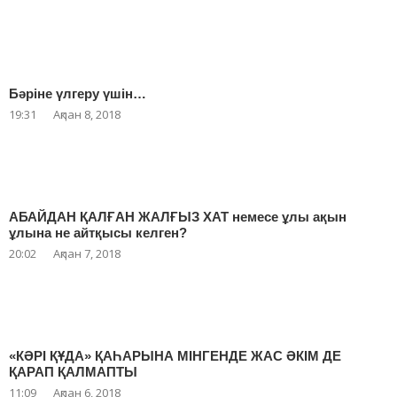
Бәріне үлгеру үшін…
19:31
Ақпан 8, 2018
АБАЙДАН ҚАЛҒАН ЖАЛҒЫЗ ХАТ немесе ұлы ақын
ұлына не айтқысы келген?
20:02
Ақпан 7, 2018
«КӘРІ ҚҰДА» ҚАҺАРЫНА МІНГЕНДЕ ЖАС ӘКІМ ДЕ
ҚАРАП ҚАЛМАПТЫ
11:09
Ақпан 6, 2018