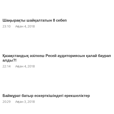
Шаңырақты шайқалтатын 8 себеп
23:10
Ақпан 4, 2018
Қазақстандық әзілкеш Ресей аудиториясын қалай баурап
алды?!
22:14
Ақпан 4, 2018
Баймұрат батыр ескерткішіндегі ерекшеліктер
20:29
Ақпан 3, 2018