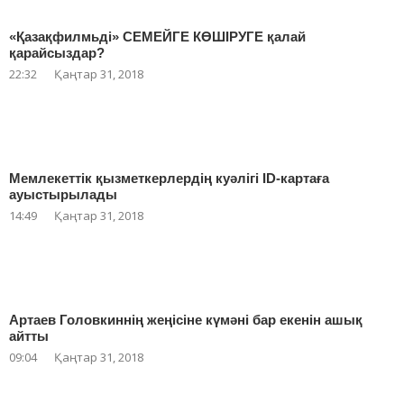
«Қазақфилмьді» СЕМЕЙГЕ КӨШІРУГЕ қалай
қарайсыздар?
22:32
Қаңтар 31, 2018
Мемлекеттік қызметкерлердің куәлігі ID-картаға
ауыстырылады
14:49
Қаңтар 31, 2018
Артаев Головкиннің жеңісіне күмәні бар екенін ашық
айтты
09:04
Қаңтар 31, 2018