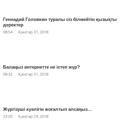
Геннадий Головкин туралы сіз білмейтін қызықты
деректер
08:54
Қаңтар 31, 2018
Балаңыз интернетте не істеп жүр?
08:32
Қаңтар 31, 2018
Жүргізуші куәлігін жоғалтып алсаңыз…
23:03
Қаңтар 29, 2018