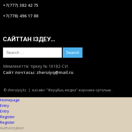
+7(777) 382 42 75
+7(778) 496 17 88
САЙТТАН ІЗДЕУ…
Search
for:
Мемлекеттік тіркеу № 16182-СИ
Сайт почтасы:
zheruiyq@mail.ru
© zheruiyq.kz
|
жасаған
"Жерұйық медиа" жарнама орталығы
.
Homepage
Entry
Entry
Register
Register
Authorization