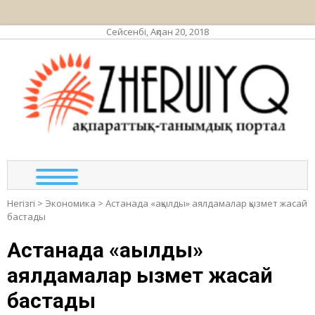
Сейсенбі, Ақпан 20, 2018
ЖЕР
ақпа
тан
по
Негізгі
>
Экономика
>
Астанада «ақылды» аялдамалар қызмет жасай
бастады
Астанада «ақылды»
аялдамалар қызмет жасай
бастады